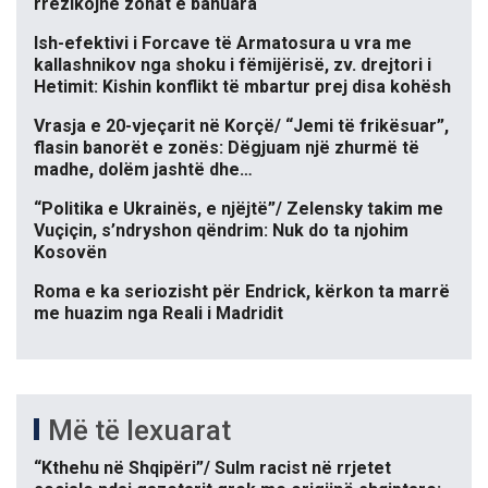
rrezikojnë zonat e banuara
Ish-efektivi i Forcave të Armatosura u vra me
kallashnikov nga shoku i fëmijërisë, zv. drejtori i
Hetimit: Kishin konflikt të mbartur prej disa kohësh
Vrasja e 20-vjeçarit në Korçë/ “Jemi të frikësuar”,
flasin banorët e zonës: Dëgjuam një zhurmë të
madhe, dolëm jashtë dhe…
“Politika e Ukrainës, e njëjtë”/ Zelensky takim me
Vuçiçin, s’ndryshon qëndrim: Nuk do ta njohim
Kosovën
Roma e ka seriozisht për Endrick, kërkon ta marrë
me huazim nga Reali i Madridit
Më të lexuarat
“Kthehu në Shqipëri”/ Sulm racist në rrjetet