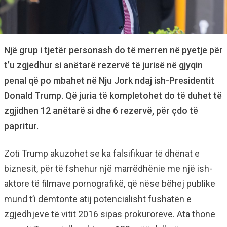
Një grup i tjetër personash do të merren në pyetje për
t’u zgjedhur si anëtarë rezervë të jurisë në gjyqin
penal që po mbahet në Nju Jork ndaj ish-Presidentit
Donald Trump. Që juria të kompletohet do të duhet të
zgjidhen 12 anëtarë si dhe 6 rezervë, për çdo të
papritur.
Zoti Trump akuzohet se ka falsifikuar të dhënat e
biznesit, për të fshehur një marrëdhënie me një ish-
aktore të filmave pornografikë, që nëse bëhej publike
mund t’i dëmtonte atij potencialisht fushatën e
zgjedhjeve të vitit 2016 sipas prokuroreve. Ata thone