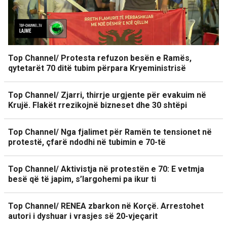
Top Channel/ Protesta refuzon besën e Ramës,
qytetarët 70 ditë tubim përpara Kryeministrisë
Top Channel/ Zjarri, thirrje urgjente për evakuim në
Krujë. Flakët rrezikojnë bizneset dhe 30 shtëpi
Top Channel/ Nga fjalimet për Ramën te tensionet në
protestë, çfarë ndodhi në tubimin e 70-të
Top Channel/ Aktivistja në protestën e 70: E vetmja
besë që të japim, s’largohemi pa ikur ti
Top Channel/ RENEA zbarkon në Korçë. Arrestohet
autori i dyshuar i vrasjes së 20-vjeçarit