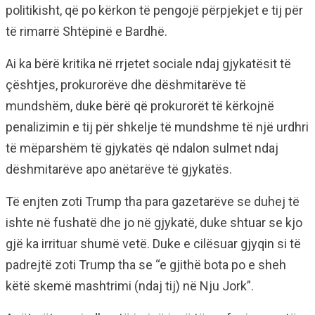
politikisht, që po kërkon të pengojë përpjekjet e tij për
të rimarrë Shtëpinë e Bardhë.
Ai ka bërë kritika në rrjetet sociale ndaj gjykatësit të
çështjes, prokurorëve dhe dëshmitarëve të
mundshëm, duke bërë që prokurorët të kërkojnë
penalizimin e tij për shkelje të mundshme të një urdhri
të mëparshëm të gjykatës që ndalon sulmet ndaj
dëshmitarëve apo anëtarëve të gjykatës.
Të enjten zoti Trump tha para gazetarëve se duhej të
ishte në fushatë dhe jo në gjykatë, duke shtuar se kjo
gjë ka irrituar shumë vetë. Duke e cilësuar gjyqin si të
padrejtë zoti Trump tha se “e gjithë bota po e sheh
këtë skemë mashtrimi (ndaj tij) në Nju Jork”.