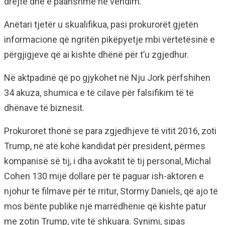
drejtë dhe e paanshme në vendim.
Anëtari tjetër u skualifikua, pasi prokurorët gjetën
informacione që ngritën pikëpyetje mbi vërtetësinë e
përgjigjeve që ai kishte dhënë për t’u zgjedhur.
Në aktpadinë që po gjykohet në Nju Jork përfshihen
34 akuza, shumica e të cilave për falsifikim të të
dhënave të biznesit.
Prokuroret thonë se para zgjedhjeve të vitit 2016, zoti
Trump, në atë kohë kandidat për president, përmes
kompanisë së tij, i dha avokatit të tij personal, Michal
Cohen 130 mijë dollarë për të paguar ish-aktoren e
njohur të filmave për të rritur, Stormy Daniels, që ajo të
mos bënte publike një marrëdhënie që kishte patur
me zotin Trump, vite të shkuara. Synimi, sipas