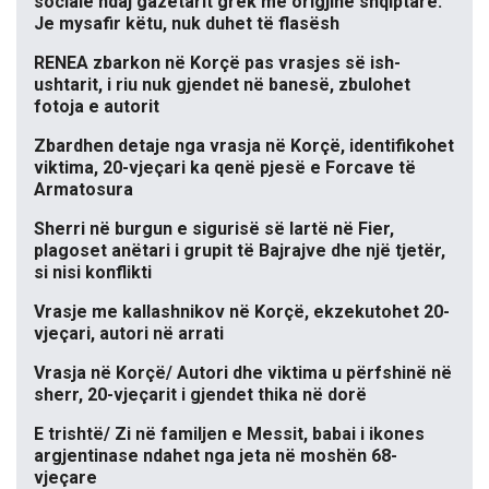
sociale ndaj gazetarit grek me origjinë shqiptare:
Je mysafir këtu, nuk duhet të flasësh
RENEA zbarkon në Korçë pas vrasjes së ish-
ushtarit, i riu nuk gjendet në banesë, zbulohet
fotoja e autorit
Zbardhen detaje nga vrasja në Korçë, identifikohet
viktima, 20-vjeçari ka qenë pjesë e Forcave të
Armatosura
Sherri në burgun e sigurisë së lartë në Fier,
plagoset anëtari i grupit të Bajrajve dhe një tjetër,
si nisi konflikti
Vrasje me kallashnikov në Korçë, ekzekutohet 20-
vjeçari, autori në arrati
Vrasja në Korçë/ Autori dhe viktima u përfshinë në
sherr, 20-vjeçarit i gjendet thika në dorë
E trishtë/ Zi në familjen e Messit, babai i ikones
argjentinase ndahet nga jeta në moshën 68-
vjeçare