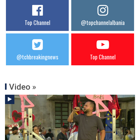
Top Channel
@topchannelalbania
@tchbreakingnews
Top Channel
Video »