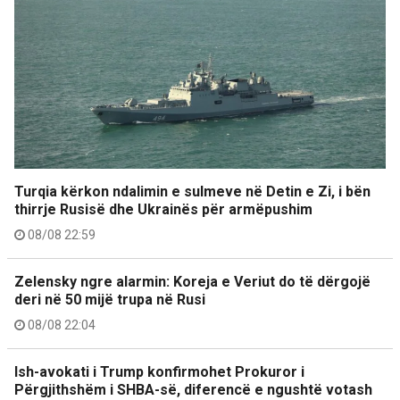
Turqia kërkon ndalimin e sulmeve në Detin e Zi, i bën
thirrje Rusisë dhe Ukrainës për armëpushim
08/08 22:59
Zelensky ngre alarmin: Koreja e Veriut do të dërgojë
deri në 50 mijë trupa në Rusi
08/08 22:04
Ish-avokati i Trump konfirmohet Prokuror i
Përgjithshëm i SHBA-së, diferencë e ngushtë votash