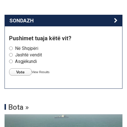
SONDAZH
Pushimet tuaja këtë vit?
Në Shqipëri
Jashtë vendit
Asgjëkundi
Vote
View Results
Bota »