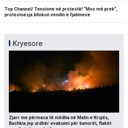
Top Channel/ Tensione në protestë! “Mos më prek”,
protestuesja bllokon vendin e fjalimeve
Kryesore
Zjarr me përmasa të mëdha në Malin e Krujës,
Bashkia jep urdhër evakuimi për banorët, flakët