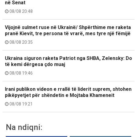
në Senat
08/08 20:48
Vijojnë sulmet ruse në Ukrainë/ Shpërthime me raketa
pranë Kievit, tre persona të vrarë, mes tyre një fëmijë
08/08 20:35
Ukraina siguron raketa Patriot nga SHBA, Zelensky: Do
të kemi dërgesa çdo muaj
08/08 19:46
Irani publikon videon e rrallë të liderit suprem, shtohen
pikëpyetjet për shëndetin e Mojtaba Khameneit
08/08 19:21
Na ndiqni: