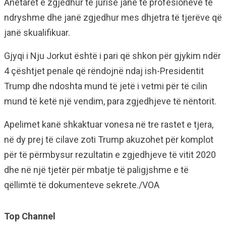
Anëtarët e zgjedhur të jurisë janë të profesioneve të
ndryshme dhe janë zgjedhur mes dhjetra të tjerëve që
janë skualifikuar.
Gjyqi i Nju Jorkut është i pari që shkon për gjykim ndër
4 çështjet penale që rëndojnë ndaj ish-Presidentit
Trump dhe ndoshta mund të jetë i vetmi për të cilin
mund të ketë një vendim, para zgjedhjeve të nëntorit.
Apelimet kanë shkaktuar vonesa në tre rastet e tjera,
në dy prej të cilave zoti Trump akuzohet për komplot
për të përmbysur rezultatin e zgjedhjeve të vitit 2020
dhe në një tjetër për mbatje të paligjshme e të
qëllimtë të dokumenteve sekrete./VOA
Top Channel