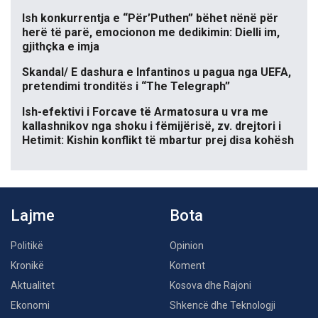
Ish konkurrentja e “Për’Puthen” bëhet nënë për
herë të parë, emocionon me dedikimin: Dielli im,
gjithçka e imja
Skandal/ E dashura e Infantinos u pagua nga UEFA,
pretendimi tronditës i “The Telegraph”
Ish-efektivi i Forcave të Armatosura u vra me
kallashnikov nga shoku i fëmijërisë, zv. drejtori i
Hetimit: Kishin konflikt të mbartur prej disa kohësh
Lajme
Bota
Politikë
Opinion
Kronikë
Koment
Aktualitet
Kosova dhe Rajoni
Ekonomi
Shkencë dhe Teknologji