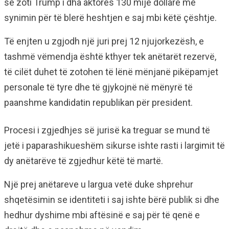
se zoti Trump i dha aktores 130 mijë dollarë me
synimin për të blerë heshtjen e saj mbi këtë çështje.
Të enjten u zgjodh një juri prej 12 njujorkezësh, e
tashmë vëmendja është kthyer tek anëtarët rezervë,
të cilët duhet të zotohen të lënë mënjanë pikëpamjet
personale të tyre dhe të gjykojnë në mënyrë të
paanshme kandidatin republikan për president.
Procesi i zgjedhjes së jurisë ka treguar se mund të
jetë i paparashikueshëm sikurse ishte rasti i largimit të
dy anëtarëve të zgjedhur këtë të martë.
Një prej anëtareve u largua vetë duke shprehur
shqetësimin se identiteti i saj ishte bërë publik si dhe
hedhur dyshime mbi aftësinë e saj për të qenë e