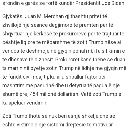
sfondin e garës së fortë kundër Presidentit Joe Biden.
Gjykatësi Juan M. Merchan gjithashtu pritet të
zhvillojë një seancë dëgjimore të premten për të
shqyrtuar një kërkesë të prokurorëve për të trajtuar të
çështje ligjore të mëparshme të zotit Trump nëse ai
vendos të dëshmojë në gjyqin penal mbi falsifikimin e
të dhënave të biznesit. Prokurorët kanë thënë se duan
ta marrin në pyetje zotin Trump në lidhje me gjyqin më
të fundit civil ndaj tij, ku ai u shpallur fajtor për
mashtrim me pasurinë dhe u detyrua të paguajë një
shumë prej 454 milionë dollarësh. Vetë zoti Trump e
ka apeluar vendimin.
Zoti Trump thotë se nuk bëri asnjë shkelje dhe se
është viktimë e një sistemi drejtësie të motivuar