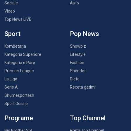
Sociale
Auto
Video
Top News LIVE
Sport
Pop News
Kombëtarja
Showbiz
Kategoria Superiore
Lifestyle
Kategoria e Parë
Fashion
Premier League
Shëndeti
La Liga
Dieta
Serie A
Receta gatimi
Shumësportësh
Sport Gossip
Programe
Top Channel
Big Brother VIP
Rreth Top Channel