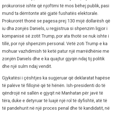
prokurorisë ishte që njoftimi të mos bëhej publik, pasi
mund ta dëmtonte atë gjatë fushatës elektorale.
Prokurorët thonë se pagesa prej 130 mijë dollarësh që
iu dha zonjës Daniels, u regjistrua si shpenzim ligjor i
kompanisë së zotit Trump, por ata thotë se nuk ishte i
tillë, por një shpenzim personal. Vetë zoti Trump e ka
mohuar vazhdimish të ketë patur një marrëdhënie me
zonjën Daniels dhe e ka quajtur gjyqin ndaj tij politik
dhe një sulm ndaj vendit.
Gjykatësi i çështjes ka sugjeruar që deklaratat hapëse
të palëve të fillojnë që të hënën. Ish-presidenti do të
qëndrojë në sallën e gjyqit në Manhatan për javë të
tëra, duke e detyruar të luajë një rol të dyfishtë, atë të
të pandehurit në një proces penal dhe të kandidatit, në