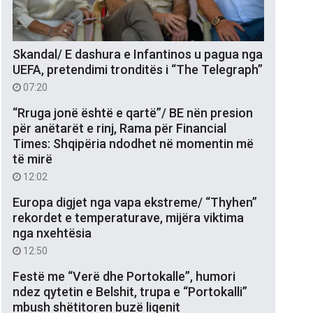
Skandal/ E dashura e Infantinos u pagua nga
UEFA, pretendimi tronditës i “The Telegraph”
07:20
“Rruga jonë është e qartë”/ BE nën presion
për anëtarët e rinj, Rama për Financial
Times: Shqipëria ndodhet në momentin më
të mirë
12:02
Europa digjet nga vapa ekstreme/ “Thyhen”
rekordet e temperaturave, mijëra viktima
nga nxehtësia
12:50
Festë me “Verë dhe Portokalle”, humori
ndez qytetin e Belshit, trupa e “Portokalli”
mbush shëtitoren buzë liqenit