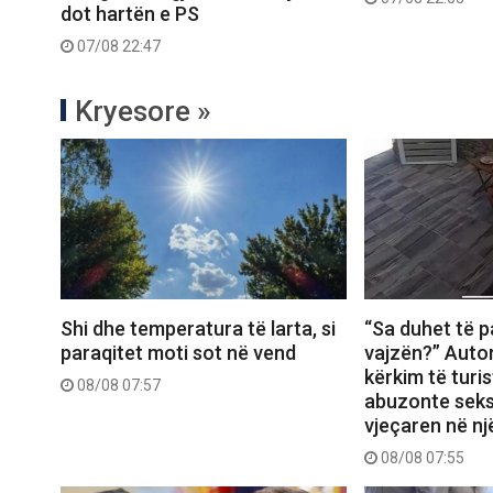
dot hartën e PS
07/08 22:47
Kryesore »
Shi dhe temperatura të larta, si
“Sa duhet të p
paraqitet moti sot në vend
vajzën?” Autor
kërkim të turis
08/08 07:57
abuzonte seks
vjeçaren në nj
08/08 07:55