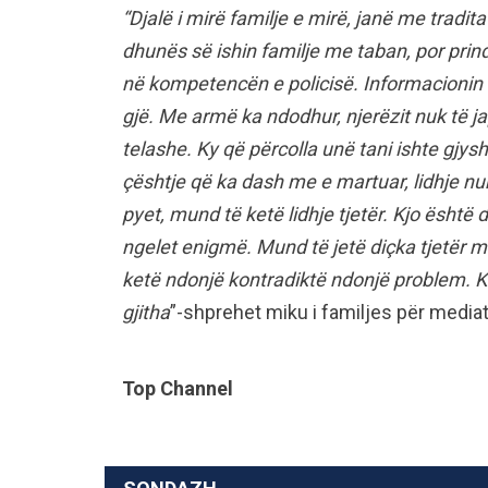
“Djalë i mirë familje e mirë, janë me tradita
dhunës së ishin familje me taban, por prind
në kompetencën e policisë. Informacionin m
gjë. Me armë ka ndodhur, njerëzit nuk të j
telashe.
Ky që përcolla unë tani ishte gjysh
çështje që ka dash me e martuar, lidhje nu
pyet, mund të ketë lidhje tjetër. Kjo ësht
ngelet enigmë. Mund të jetë diçka tjetër 
ketë ndonjë kontradiktë ndonjë problem. 
gjitha
”-shprehet miku i familjes për mediat
Top Channel