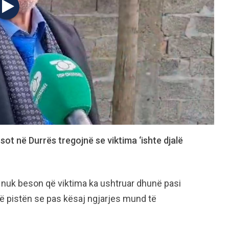
sot në Durrës tregojnë se viktima ‘ishte djalë
e nuk beson që viktima ka ushtruar dhunë pasi
htë pistën se pas kësaj ngjarjes mund të