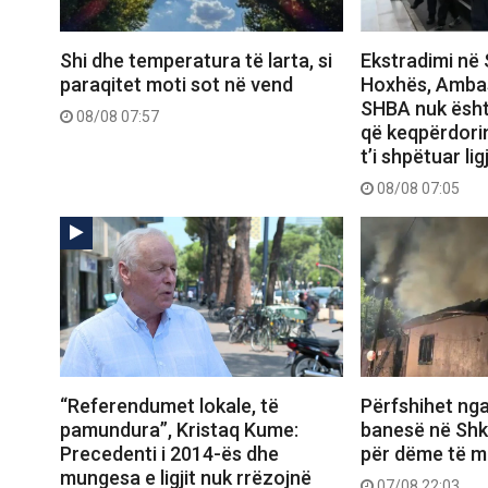
Shi dhe temperatura të larta, si
Ekstradimi në 
paraqitet moti sot në vend
Hoxhës, Amba
SHBA nuk ësht
08/08 07:57
që keqpërdori
t’i shpëtuar ligj
08/08 07:05
“Referendumet lokale, të
Përfshihet nga
pamundura”, Kristaq Kume:
banesë në Shk
Precedenti i 2014-ës dhe
për dëme të m
mungesa e ligjit nuk rrëzojnë
07/08 22:03