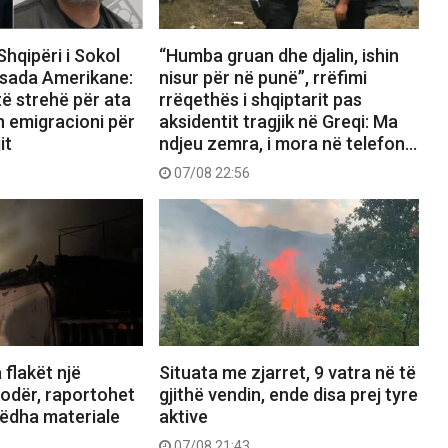
Shqipëri i Sokol
“Humba gruan dhe djalin, ishin
sada Amerikane:
nisur për në punë”, rrëfimi
ë strehë për ata
rrëqethës i shqiptarit pas
n emigracioni për
aksidentit tragjik në Greqi: Ma
it
ndjeu zemra, i mora në telefon…
07/08 22:56
 flakët një
Situata me zjarret, 9 vatra në të
odër, raportohet
gjithë vendin, ende disa prej tyre
ëdha materiale
aktive
07/08 21:43