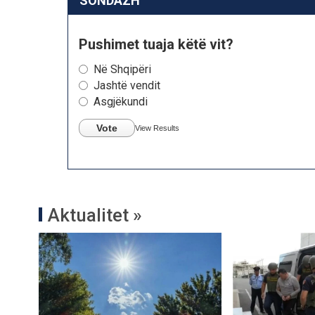
SONDAZH
Pushimet tuaja këtë vit?
Në Shqipëri
Jashtë vendit
Asgjëkundi
Vote
View Results
Aktualitet »