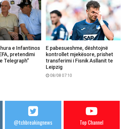
hura e Infantinos
E pabesueshme, dështojnë
EFA, pretendimi
kontrollet mjekësore, prishet
he Telegraph”
transferimi i Fisnik Asllanit te
Leipzig
08/08 07:10
@tchbreakingnews
Top Channel