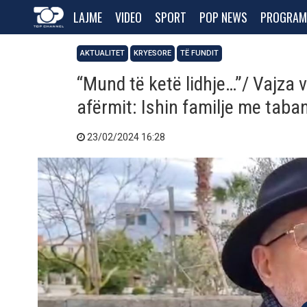
LAJME
VIDEO
SPORT
POP NEWS
PROGRAM
AKTUALITET
KRYESORE
TË FUNDIT
“Mund të ketë lidhje…”/ Vajza 
afërmit: Ishin familje me taban
23/02/2024 16:28