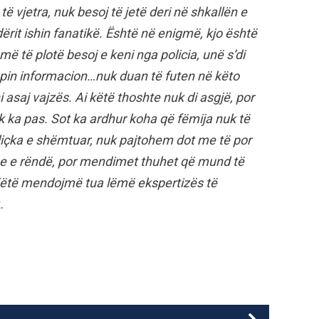
 të vjetra, nuk besoj të jetë deri në shkallën e
ërit ishin fanatikë. Është në enigmë, kjo është
ë të plotë besoj e keni nga policia, unë s’di
apin informacion…nuk duan të futen në këto
i asaj vajzës. Ai këtë thoshte nuk di asgjë, por
k ka pas. Sot ka ardhur koha që fëmija nuk të
ë diçka e shëmtuar, nuk pajtohem dot me të por
me e rëndë, por mendimet thuhet që mund të
Këtë mendojmë tua lëmë ekspertizës të
.