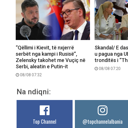
“Qëllimi i Kievit, të nxjerrë
Skandal/ E das
serbët nga kampi i Rusisë”,
u pagua nga U
Zelensky takohet me Vuçiç në
tronditës i “T
Serbi, aleatin e Putin-it
08/08 07:20
08/08 07:32
Na ndiqni:
Top Channel
@topchannelalbania