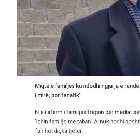
Miqtë e familjes ku ndodhi ngjarja e rëndë 
i mirë, por fanatik’.
Një i afërm i familjes tregon për mediat s
‘ishin familje me taban’. Ai nuk hodhi pos
fshihet diçka tjetër.