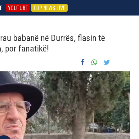
E
YOUTUBE
TOP NEWS LIVE
vrau babanë në Durrës, flasin të
, por fanatikë!