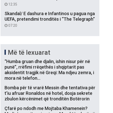
12:35
Skandal/ E dashura e Infantinos u pagua nga
UEFA, pretendimi tronditës i “The Telegraph”
07:20
Më të lexuarat
“Humba gruan dhe djalin, ishin nisur për në
punë”, rrëfimi rrëqethës i shqiptarit pas
aksidentit tragjik në Greqi: Ma ndjeu zemra, i
mora në telefon…
Bomba për të vrarë Messin dhe tentativa për
t’iu afruar Ronaldos në hotel, dosja sekrete
zbulon kërcënimet që tronditën Botërorin
Çfarë po ndodh me Mojtaba Khamenein?