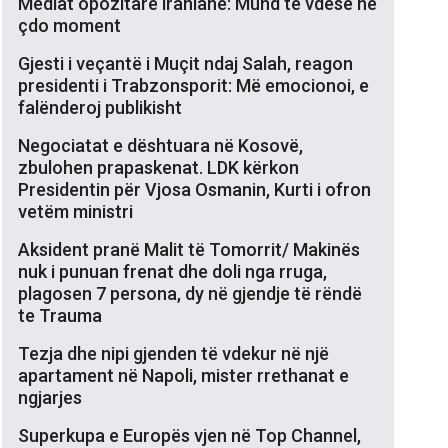
Mediat opozitare iraniane: Mund të vdesë në
çdo moment
Gjesti i veçantë i Muçit ndaj Salah, reagon
presidenti i Trabzonsporit: Më emocionoi, e
falënderoj publikisht
Negociatat e dështuara në Kosovë,
zbulohen prapaskenat. LDK kërkon
Presidentin për Vjosa Osmanin, Kurti i ofron
vetëm ministri
Aksident pranë Malit të Tomorrit/ Makinës
nuk i punuan frenat dhe doli nga rruga,
plagosen 7 persona, dy në gjendje të rëndë
te Trauma
Tezja dhe nipi gjenden të vdekur në një
apartament në Napoli, mister rrethanat e
ngjarjes
Superkupa e Europës vjen në Top Channel,