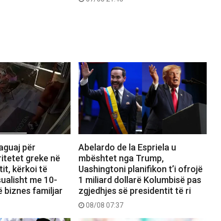
Abelardo de la Espriela u
aguaj për
mbështet nga Trump,
itetet greke në
Uashingtoni planifikon t’i ofrojë
tit, kërkoi të
1 miliard dollarë Kolumbisë pas
ualisht me 10-
zgjedhjes së presidentit të ri
ë biznes familjar
08/08 07:37