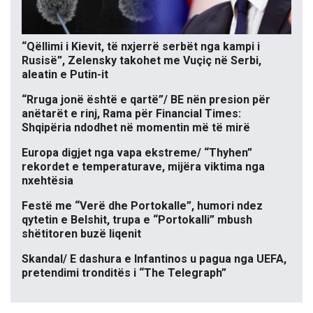
“Qëllimi i Kievit, të nxjerrë serbët nga kampi i
Rusisë”, Zelensky takohet me Vuçiç në Serbi,
aleatin e Putin-it
“Rruga jonë është e qartë”/ BE nën presion për
anëtarët e rinj, Rama për Financial Times:
Shqipëria ndodhet në momentin më të mirë
Europa digjet nga vapa ekstreme/ “Thyhen”
rekordet e temperaturave, mijëra viktima nga
nxehtësia
Festë me “Verë dhe Portokalle”, humori ndez
qytetin e Belshit, trupa e “Portokalli” mbush
shëtitoren buzë liqenit
Skandal/ E dashura e Infantinos u pagua nga UEFA,
pretendimi tronditës i “The Telegraph”