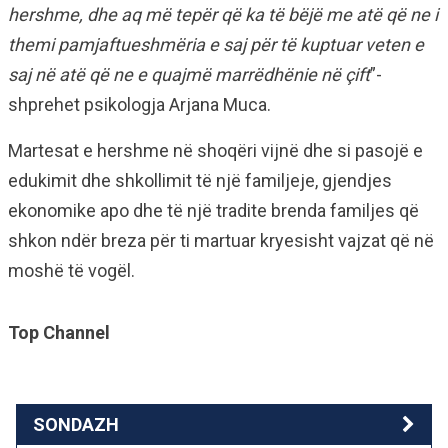
hershme, dhe aq më tepër që ka të bëjë me atë që ne i
themi pamjaftueshmëria e saj për të kuptuar veten e
saj në atë që ne e quajmë marrëdhënie në çift
”-
shprehet psikologja Arjana Muca.
Martesat e hershme në shoqëri vijnë dhe si pasojë e
edukimit dhe shkollimit të një familjeje, gjendjes
ekonomike apo dhe të një tradite brenda familjes që
shkon ndër breza për ti martuar kryesisht vajzat që në
moshë të vogël.
Top Channel
SONDAZH