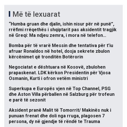
Më të lexuarat
“Humba gruan dhe djalin, ishin nisur për në punë”,
rrëfimi rrëqethës i shqiptarit pas aksidentit tragjik
në Greqi: Ma ndjeu zemra, i mora në telefon…
Bomba për të vrarë Messin dhe tentativa për t’iu
afruar Ronaldos në hotel, dosja sekrete zbulon
kërcënimet që tronditën Botërorin
Negociatat e dështuara në Kosovë, zbulohen
prapaskenat. LDK kërkon Presidentin për Vjosa
Osmanin, Kurti i ofron vetëm ministri
Superkupa e Europës vjen në Top Channel, PSG
dhe Aston Villa përballen në Salzburg për trofeun
e parë të sezonit
Aksident pranë Malit të Tomorrit/ Makinës nuk i
punuan frenat dhe doli nga rruga, plagosen 7
persona, dy në gjendje të rëndë te Trauma