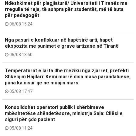
Ndëshkimet për plagjiaturë/ Universiteti i Tiranës me
rregulla të reja, të ashpra për studentët, më të buta
për pedagogët
06/08 15:24
Nga pasuri e konfiskuar në hapësirë arti, hapet
ekspozita me punimet e grave artizane në Tiranë
06/08 13:50
Temperaturat e larta dhe rreziku nga zjarret, prefekti
Shkëlqim Hajdari: Kemi marrë disa masa parandaluese,
puna ka nisur që në muajin mars
05/08 17:47
Konsolidohet operatori publik i shërbimeve
mbështetëse shëndetësore, ministrja Sala: Cilësi e
siguri për çdo pacient
05/08 11:24