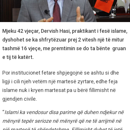
Mjeku 42 vjeçar, Dervish Hasi, praktikant i fesë islame,
dyshohet se ka shfrytëzuar prej 2 vitesh një të mitur
tashmë 16 vjeçe, me premtimin se do ta bënte gruan
e tij të katërt.
Por institucionet fetare shpjegojnë se ashtu si dhe
ligji i cili njeh vetëm një martesë zyrtare, edhe feja
islame nuk i kryen martesat pa u bërë fillimisht në
gjendjen civile.
“
Islami ka vendosur disa parime që duhen ndjekur në
mënyrë tepër serioze në mënyrë që ne të arrijmë në
një martesë të shëndetshme. Fillimisht duhet të jetë