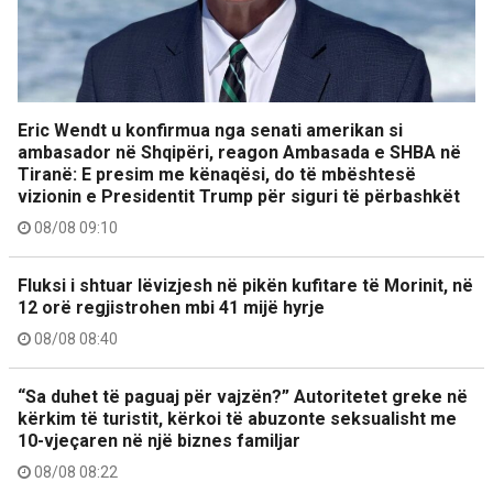
Eric Wendt u konfirmua nga senati amerikan si
ambasador në Shqipëri, reagon Ambasada e SHBA në
Tiranë: E presim me kënaqësi, do të mbështesë
vizionin e Presidentit Trump për siguri të përbashkët
08/08 09:10
Fluksi i shtuar lëvizjesh në pikën kufitare të Morinit, në
12 orë regjistrohen mbi 41 mijë hyrje
08/08 08:40
“Sa duhet të paguaj për vajzën?” Autoritetet greke në
kërkim të turistit, kërkoi të abuzonte seksualisht me
10-vjeçaren në një biznes familjar
08/08 08:22