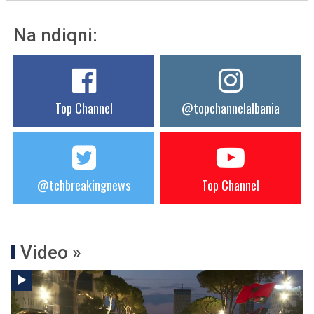
Na ndiqni:
Top Channel
@topchannelalbania
@tchbreakingnews
Top Channel
Video »