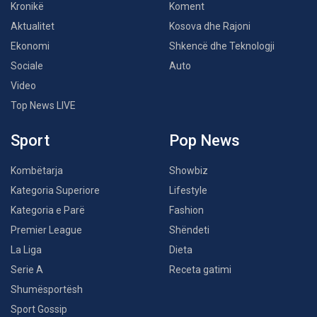
Kronikë
Koment
Aktualitet
Kosova dhe Rajoni
Ekonomi
Shkencë dhe Teknologji
Sociale
Auto
Video
Top News LIVE
Sport
Pop News
Kombëtarja
Showbiz
Kategoria Superiore
Lifestyle
Kategoria e Parë
Fashion
Premier League
Shëndeti
La Liga
Dieta
Serie A
Receta gatimi
Shumësportësh
Sport Gossip