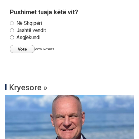
Pushimet tuaja këtë vit?
Në Shqipëri
Jashtë vendit
Asgjëkundi
Vote
View Results
Kryesore »