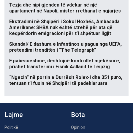
Tezja dhe nipi gjenden të vdekur në një
apartament në Napoli, mister rrethanat e ngjarjes
Ekstradimi në Shqipëri i Sokol Hoxhës, Ambasada
Amerikane: SHBA nuk është strehë për ata që
keqpërdorin emigracioni për t’i shpëtuar ligjit
Skandal/ E dashura e Infantinos u pagua nga UEFA,
pretendimi tronditës i “The Telegraph”
E pabesueshme, dështojnë kontrollet mjekësore,
prishet transferimi i Fisnik Asllanit te Leipzig
“Ngecin” në portin e Durrësit Rolex-i dhe 351 puro,
tentuan t’i fusin në Shqipëri të padeklaruara
Lajme
Bota
Politikë
Opinion