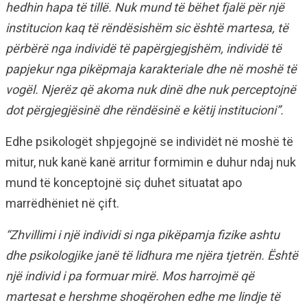
hedhin hapa të tillë. Nuk mund të bëhet fjalë për një
institucion kaq të rëndësishëm sic është martesa, të
përbërë nga individë të papërgjegjshëm, individë të
papjekur nga pikëpmaja karakteriale dhe në moshë të
vogël. Njerëz që akoma nuk dinë dhe nuk perceptojnë
dot përgjegjësinë dhe rëndësinë e këtij institucioni”.
Edhe psikologët shpjegojnë se individët në moshë të
mitur, nuk kanë kanë arritur formimin e duhur ndaj nuk
mund të konceptojnë siç duhet situatat apo
marrëdhëniet në çift.
“Zhvillimi i një individi si nga pikëpamja fizike ashtu
dhe psikologjike janë të lidhura me njëra tjetrën. Është
një individ i pa formuar mirë. Mos harrojmë që
martesat e hershme shoqërohen edhe me lindje të