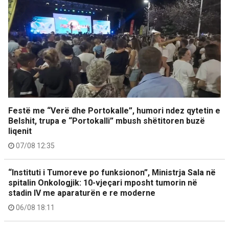
Festë me “Verë dhe Portokalle”, humori ndez qytetin e
Belshit, trupa e “Portokalli” mbush shëtitoren buzë
liqenit
07/08 12:35
“Instituti i Tumoreve po funksionon”, Ministrja Sala në
spitalin Onkologjik: 10-vjeçari mposht tumorin në
stadin IV me aparaturën e re moderne
06/08 18:11