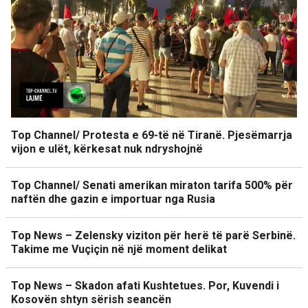
Top Channel/ Protesta e 69-të në Tiranë. Pjesëmarrja
vijon e ulët, kërkesat nuk ndryshojnë
Top Channel/ Senati amerikan miraton tarifa 500% për
naftën dhe gazin e importuar nga Rusia
Top News – Zelensky viziton për herë të parë Serbinë.
Takime me Vuçiçin në një moment delikat
Top News – Skadon afati Kushtetues. Por, Kuvendi i
Kosovën shtyn sërish seancën