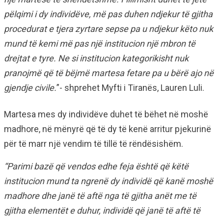
pëlqimi i dy individëve, më pas duhen ndjekur të gjitha
procedurat e tjera zyrtare sepse pa u ndjekur këto nuk
mund të kemi më pas një institucion një mbron të
drejtat e tyre. Ne si institucion kategorikisht nuk
pranojmë që të bëjmë martesa fetare pa u bërë ajo në
gjendje civile.
”- shprehet Myfti i Tiranës, Lauren Luli.
Martesa mes dy individëve duhet të bëhet në moshë
madhore, në mënyrë që të dy të kenë arritur pjekurinë
për të marr një vendim të tillë të rëndësishëm.
“Parimi bazë që vendos edhe feja është që këtë
institucion mund ta ngrenë dy individë që kanë moshë
madhore dhe janë të aftë nga të gjitha anët me të
gjitha elementët e duhur, individë që janë të aftë të