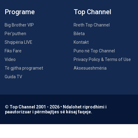
Programe
Top Channel
Big Brother VIP
Rreth Top Channel
Për’puthen
Bileta
Shqipëria LIVE
Kontakt
Fiks Fare
Puno në Top Channel
Video
Privacy Policy & Terms of Use
Të gjitha programet
Aksesueshmëria
Guida TV
© Top Channel 2001 - 2026 • Ndalohet riprodhimi i
paautorizuar i përmbajtjes së kësaj faqeje.