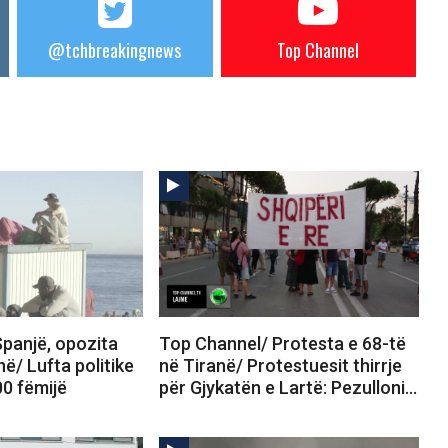
@tchbreakingnews
Top Channel
panjë, opozita
Top Channel/ Protesta e 68-të
në/ Lufta politike
në Tiranë/ Protestuesit thirrje
00 fëmijë
për Gjykatën e Lartë: Pezulloni…