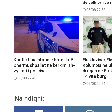
dy vëllezërve 
06/08 22:58
Konflikt me stafin e hotelit në
Ekskluzive/ E
Dhërmi, shpallet në kërkim ish-
Kolumbia në Shq
zyrtari i policisë
drogës në Frak
14 vite burg
06/08 22:40
06/08 22:24
Na ndiqni: