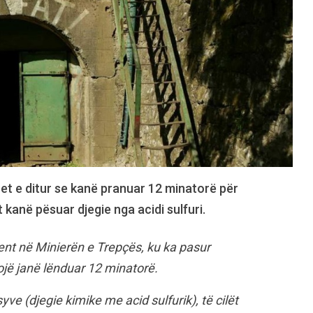
het e ditur se kanë pranuar 12 minatorë për
t kanë pësuar djegie nga acidi sulfuri.
dent në Minierën e Trepçës, ku ka pasur
sojë janë lënduar 12 minatorë.
yve (djegie kimike me acid sulfurik), të cilët