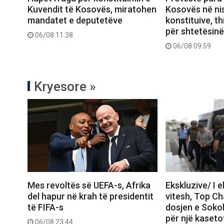
Kuvendit të Kosovës, miratohen
Kosovës në ni
mandatet e deputetëve
konstituive, thi
për shtetësinë
06/08 11:38
06/08 09:59
Kryesore »
Mes revoltës së UEFA-s, Afrika
Ekskluzive/ I 
del hapur në krah të presidentit
vitesh, Top C
të FIFA-s
dosjen e Sokol
për një kasetof
06/08 23:44