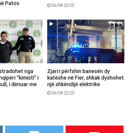
në Patos
06/08 22:55
kstradohet nga
Zjarri përfshin banesën dy
ipëri “kimisti” i
katëshe në Fier, shkak dyshohet
ull, i dënuar me
një shkëndijë elektrike
06/08 22:23