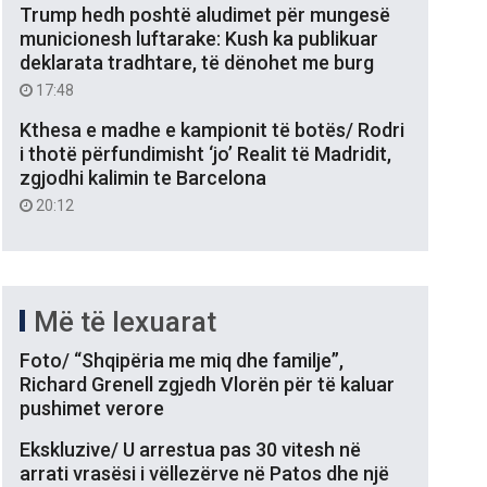
Trump hedh poshtë aludimet për mungesë
municionesh luftarake: Kush ka publikuar
deklarata tradhtare, të dënohet me burg
17:48
Kthesa e madhe e kampionit të botës/ Rodri
i thotë përfundimisht ‘jo’ Realit të Madridit,
zgjodhi kalimin te Barcelona
20:12
Më të lexuarat
Foto/ “Shqipëria me miq dhe familje”,
Richard Grenell zgjedh Vlorën për të kaluar
pushimet verore
Ekskluzive/ U arrestua pas 30 vitesh në
arrati vrasësi i vëllezërve në Patos dhe një