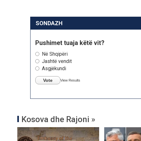
SONDAZH
Pushimet tuaja këtë vit?
Në Shqipëri
Jashtë vendit
Asgjëkundi
Vote
View Results
Kosova dhe Rajoni »