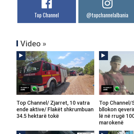
Top Channel
@topchannelalbania
Video »
Top Channel/ Zjarret, 10 vatra
Top Channel/S
ende aktive/ Flakët shkrumbuan
bllokon qeveri
34.5 hektarë tokë
lë në rrugë 10
marokenë