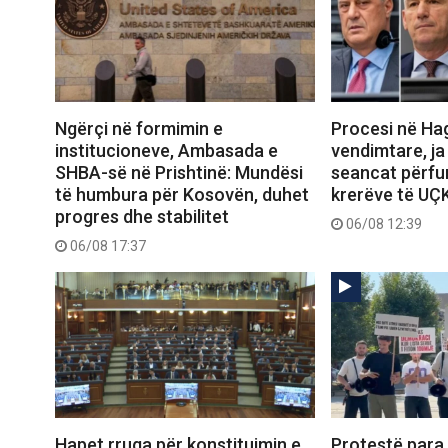
Ngërçi në formimin e
Procesi në Ha
institucioneve, Ambasada e
vendimtare, ja
SHBA-së në Prishtinë: Mundësi
seancat përfun
të humbura për Kosovën, duhet
krerëve të UÇ
progres dhe stabilitet
06/08 12:39
06/08 17:37
Hapet rruga për konstituimin e
Protestë para