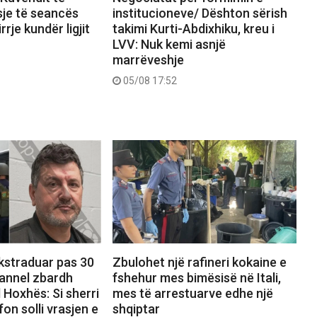
sje të seancës
institucioneve/ Dështon sërish
rrje kundër ligjit
takimi Kurti-Abdixhiku, kreu i
LVV: Nuk kemi asnjë
marrëveshje
05/08 17:52
ekstraduar pas 30
Zbulohet një rafineri kokaine e
hannel zbardh
fshehur mes bimësisë në Itali,
 Hoxhës: Si sherri
mes të arrestuarve edhe një
on solli vrasjen e
shqiptar