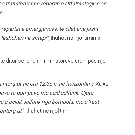
në transferuar ne repartin e Oftalmologjisë së
ë.
 repartin e Emergjencës, të cilët anë jasht
ë lëshohen në shtëpi”
, thuhet në njoftimin e
 ditur se lëndimi i minatorëve erdhi pas një
tërg-ut në ora 12:35 h, në horizontin e XI, ka
pave të pompave me acid sulfurik. Gjatë
 e acidit sulfurik nga bombola, me ç ‘rast
antërg-ut”,
thuhet në njoftim.