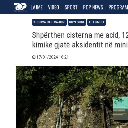
LAJME
VIDEO
SPORT
POP NEWS
PROGRAM
KOSOVA DHE RAJONI
KRYESORE
TË FUNDIT
Shpërthen cisterna me acid, 12
kimike gjatë aksidentit në min
17/01/2024 16:21