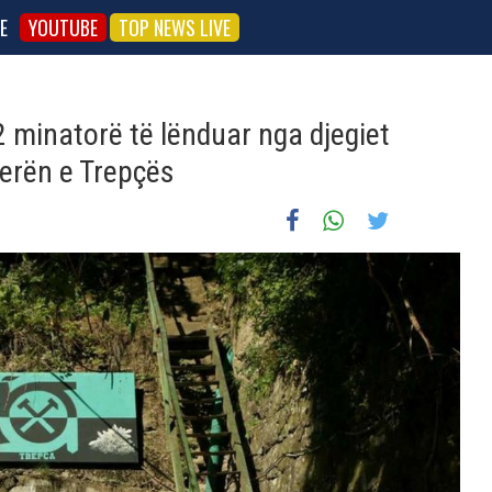
E
YOUTUBE
TOP NEWS LIVE
 minatorë të lënduar nga djegiet
ierën e Trepçës