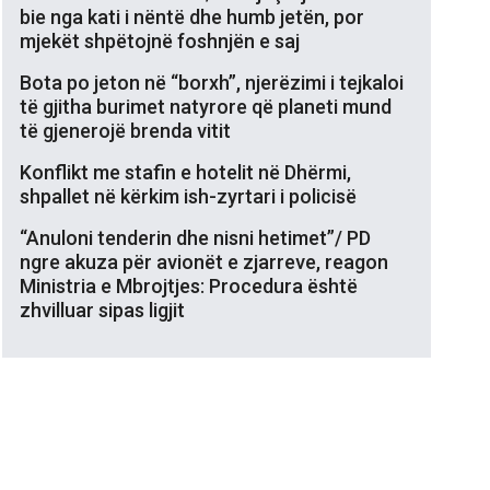
bie nga kati i nëntë dhe humb jetën, por
mjekët shpëtojnë foshnjën e saj
Bota po jeton në “borxh”, njerëzimi i tejkaloi
të gjitha burimet natyrore që planeti mund
të gjenerojë brenda vitit
Konflikt me stafin e hotelit në Dhërmi,
shpallet në kërkim ish-zyrtari i policisë
“Anuloni tenderin dhe nisni hetimet”/ PD
ngre akuza për avionët e zjarreve, reagon
Ministria e Mbrojtjes: Procedura është
zhvilluar sipas ligjit