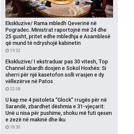
Ekskluzive/ Rama mbledh Qeverinë në
Pogradec. Ministrat raportojnë më 24 dhe
25 gusht, pritet edhe mbledhja e Asamblesë
që mund të ndryshojë kabinetin
19:32
Ekskluzive/ I ekstraduar pas 30 vitesh, Top
Channel zbardh dosjen e Sokol Hoxhës: Si
sherri për një kasetofon solli vrasjen e dy
vëllezërve në Patos
22:58
U kap me 4 pistoleta “Glock” rrugës për në
Sarandë, zbardhet dëshmia e 31-vjeçarit:
Unë u nisa për pushime, shoku më futi qesen
e zezë në makinë dhe iku
18:30