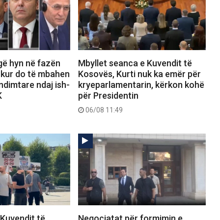
gë hyn në fazën
Mbyllet seanca e Kuvendit të
 kur do të mbahen
Kosovës, Kurti nuk ka emër për
dimtare ndaj ish-
kryeparlamentarin, kërkon kohë
K
për Presidentin
06/08 11:49
 Kuvendit të
Negociatat për formimin e