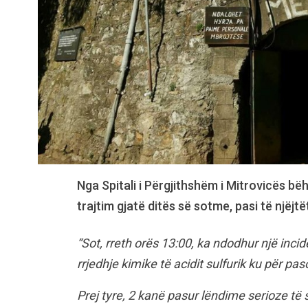
Nga Spitali i Përgjithshëm i Mitrovicës bë
trajtim gjatë ditës së sotme, pasi të njëjtë
“Sot, rreth orës 13:00, ka ndodhur një inci
rrjedhje kimike të acidit sulfurik ku për pa
Prej tyre, 2 kanë pasur lëndime serioze të s