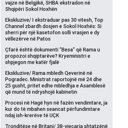
vajze në Belgjikë, SHBA ekstradon në
Shqipëri Sokol Hoxhën
Ekskluzive/ I ekstraduar pas 30 vitesh, Top
Channel zbardh dosjen e Sokol Hoxhës: Si
sherri për një kasetofon solli vrasjen e dy
vëllezërve në Patos
Çfarë është dokumenti “Besa” që Rama u
propozoi shqiptarëve? Kryeministri e
shpjegon me katër fjalë
Ekskluzive/ Rama mbledh Qeverinë në
Pogradec. Ministrat raportojnë më 24 dhe
25 gusht, pritet edhe mbledhja e Asamblesë
që mund të ndryshojë kabinetin
Procesi në Hagë hyn në fazën vendimtare, ja
kur do të mbahen seancat përfundimtare
ndaj ish-krerëve të UÇK
Tronditëse në Britani/ 38-vjeçarja shtatzënë