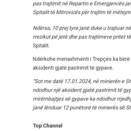
pas trajtimit në Repartin e Emergjencës ja
Spitalit të Mitrovicës për trajtim të mëtejm
Ndërsa, 10 prej tyre janë duke u trajtuar në
rrezikut pë jetë dhe pas trajtimeve pritet t
Spitalit.
Ndërkohe menaxhmenti i Trepçës ka bërë të
aksidenti gjatë pastrimit të gypave.
“Sot me datë 17.01.2024, në minierën e Stan
ndodhur një aksident gjatë pastrimit të gy
mirëmbajtjes së gypave ka ndodhur rrjedhje
janë lënduar 12 punëtorë të minierës së St
Top Channel