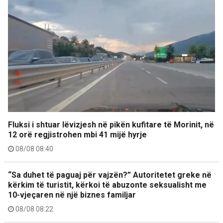
Fluksi i shtuar lëvizjesh në pikën kufitare të Morinit, në
12 orë regjistrohen mbi 41 mijë hyrje
08/08 08:40
“Sa duhet të paguaj për vajzën?” Autoritetet greke në
kërkim të turistit, kërkoi të abuzonte seksualisht me
10-vjeçaren në një biznes familjar
08/08 08:22