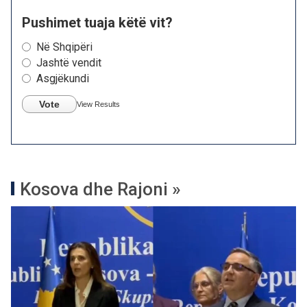
Pushimet tuaja këtë vit?
Në Shqipëri
Jashtë vendit
Asgjëkundi
Vote
View Results
Kosova dhe Rajoni »