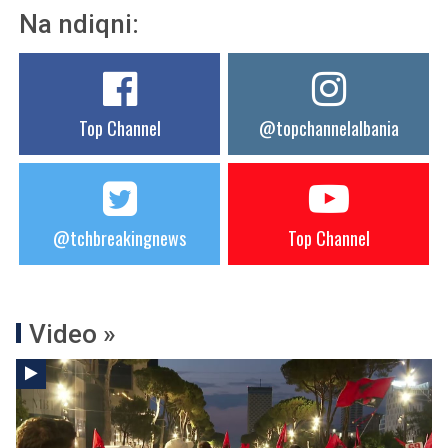
Na ndiqni:
Top Channel
@topchannelalbania
@tchbreakingnews
Top Channel
Video »