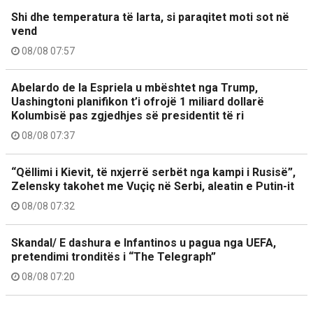
Shi dhe temperatura të larta, si paraqitet moti sot në
vend
08/08 07:57
Abelardo de la Espriela u mbështet nga Trump,
Uashingtoni planifikon t’i ofrojë 1 miliard dollarë
Kolumbisë pas zgjedhjes së presidentit të ri
08/08 07:37
“Qëllimi i Kievit, të nxjerrë serbët nga kampi i Rusisë”,
Zelensky takohet me Vuçiç në Serbi, aleatin e Putin-it
08/08 07:32
Skandal/ E dashura e Infantinos u pagua nga UEFA,
pretendimi tronditës i “The Telegraph”
08/08 07:20