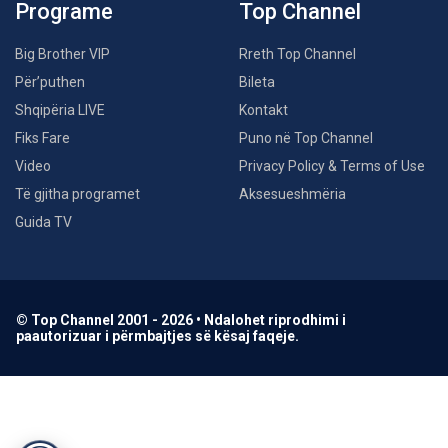
Programe
Top Channel
Big Brother VIP
Rreth Top Channel
Për’puthen
Bileta
Shqipëria LIVE
Kontakt
Fiks Fare
Puno në Top Channel
Video
Privacy Policy & Terms of Use
Të gjitha programet
Aksesueshmëria
Guida TV
© Top Channel 2001 - 2026 • Ndalohet riprodhimi i
paautorizuar i përmbajtjes së kësaj faqeje.