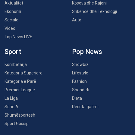
Aktualitet
Kosova dhe Rajoni
Ekonomi
Shkencë dhe Teknologji
Sociale
Auto
Video
Top News LIVE
Sport
Pop News
Kombëtarja
Showbiz
Kategoria Superiore
Lifestyle
Kategoria e Parë
Fashion
Premier League
Shëndeti
La Liga
Dieta
Serie A
Receta gatimi
Shumësportësh
Sport Gossip