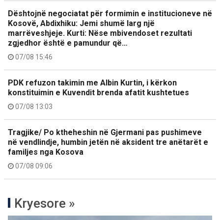
Dështojnë negociatat për formimin e institucioneve në
Kosovë, Abdixhiku: Jemi shumë larg një
marrëveshjeje. Kurti: Nëse mbivendoset rezultati
zgjedhor është e pamundur që…
07/08 15:46
PDK refuzon takimin me Albin Kurtin, i kërkon
konstituimin e Kuvendit brenda afatit kushtetues
07/08 13:03
Tragjike/ Po ktheheshin në Gjermani pas pushimeve
në vendlindje, humbin jetën në aksident tre anëtarët e
familjes nga Kosova
07/08 09:06
Kryesore »