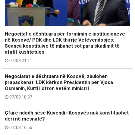
Negocitat e dështuara për formimin e institucioneve
në Kosovë/ PDK dhe LDK thirrje Vetëvendosjes:
Seanca konstituive të mbahet sot para skadimit të
afatit kushtetues
07/08 21:11
Negociatat e dështuara në Kosovë, zbulohen
prapaskenat. LDK kërkon Presidentin për Vjosa
Osmanin, Kurti i ofron vetëm ministri
07/08 18:37
Çfarë ndodh nëse Kuvendi i Kosovës nuk konstituohet
deri në mesnatë?
07/08 16:55