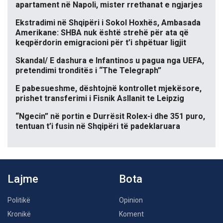
apartament në Napoli, mister rrethanat e ngjarjes
Ekstradimi në Shqipëri i Sokol Hoxhës, Ambasada
Amerikane: SHBA nuk është strehë për ata që
keqpërdorin emigracioni për t’i shpëtuar ligjit
Skandal/ E dashura e Infantinos u pagua nga UEFA,
pretendimi tronditës i “The Telegraph”
E pabesueshme, dështojnë kontrollet mjekësore,
prishet transferimi i Fisnik Asllanit te Leipzig
“Ngecin” në portin e Durrësit Rolex-i dhe 351 puro,
tentuan t’i fusin në Shqipëri të padeklaruara
Lajme
Bota
Politikë
Opinion
Kronikë
Koment