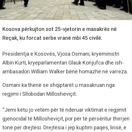
Kosova përkujton sot 25-vjetorin e masakrës në
Reçak, ku forcat serbe vranë mbi 45 civilë.
Presidentja e Kosovës, Vjosa Osmani, kryeministri
Albin Kurti, kryeparlamentari Glauk Konjufca dhe ish-
ambasadori William Walker bënë homazhe në varreza.
Osmani ka thënë se shqiptarët u masakruan nga
regjimi i Sllobodan Millosheviçit.
“Jemi këtu jo vetëm për të nderuar viktimat e regjimit
gjenocidal të Millosheviçit, por për të përsëritur thirrjen
tonë për drejtësi. Drejtësia i jep kuptim paqes, lirisë, e