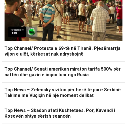
Top Channel/ Protesta e 69-të në Tiranë. Pjesëmarrja
vijon e ulët, kërkesat nuk ndryshojnë
Top Channel/ Senati amerikan miraton tarifa 500% për
naftën dhe gazin e importuar nga Rusia
Top News – Zelensky viziton për herë të parë Serbinë.
Takime me Vuçiçin në një moment delikat
Top News – Skadon afati Kushtetues. Por, Kuvendi i
Kosovën shtyn sërish seancën