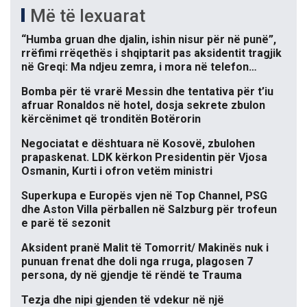
Më të lexuarat
“Humba gruan dhe djalin, ishin nisur për në punë”,
rrëfimi rrëqethës i shqiptarit pas aksidentit tragjik
në Greqi: Ma ndjeu zemra, i mora në telefon…
Bomba për të vrarë Messin dhe tentativa për t’iu
afruar Ronaldos në hotel, dosja sekrete zbulon
kërcënimet që tronditën Botërorin
Negociatat e dështuara në Kosovë, zbulohen
prapaskenat. LDK kërkon Presidentin për Vjosa
Osmanin, Kurti i ofron vetëm ministri
Superkupa e Europës vjen në Top Channel, PSG
dhe Aston Villa përballen në Salzburg për trofeun
e parë të sezonit
Aksident pranë Malit të Tomorrit/ Makinës nuk i
punuan frenat dhe doli nga rruga, plagosen 7
persona, dy në gjendje të rëndë te Trauma
Tezja dhe nipi gjenden të vdekur në një