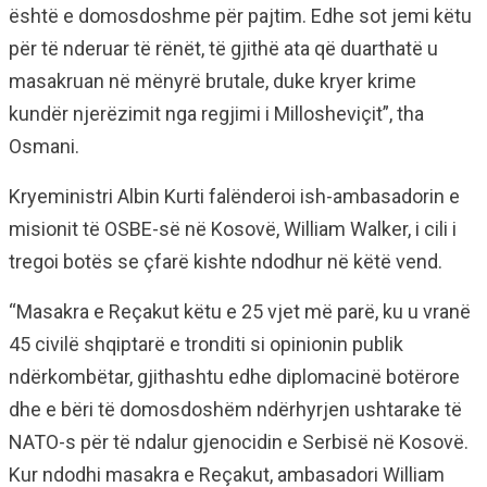
është e domosdoshme për pajtim. Edhe sot jemi këtu
për të nderuar të rënët, të gjithë ata që duarthatë u
masakruan në mënyrë brutale, duke kryer krime
kundër njerëzimit nga regjimi i Millosheviçit”, tha
Osmani.
Kryeministri Albin Kurti falënderoi ish-ambasadorin e
misionit të OSBE-së në Kosovë, William Walker, i cili i
tregoi botës se çfarë kishte ndodhur në këtë vend.
“Masakra e Reçakut këtu e 25 vjet më parë, ku u vranë
45 civilë shqiptarë e tronditi si opinionin publik
ndërkombëtar, gjithashtu edhe diplomacinë botërore
dhe e bëri të domosdoshëm ndërhyrjen ushtarake të
NATO-s për të ndalur gjenocidin e Serbisë në Kosovë.
Kur ndodhi masakra e Reçakut, ambasadori William