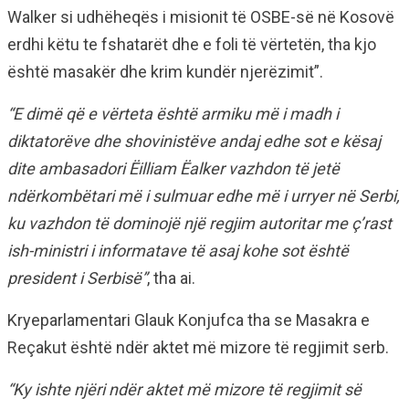
Walker si udhëheqës i misionit të OSBE-së në Kosovë
erdhi këtu te fshatarët dhe e foli të vërtetën, tha kjo
është masakër dhe krim kundër njerëzimit”.
“E dimë që e vërteta është armiku më i madh i
diktatorëve dhe shovinistëve andaj edhe sot e kësaj
dite ambasadori Ëilliam Ëalker vazhdon të jetë
ndërkombëtari më i sulmuar edhe më i urryer në Serbi,
ku vazhdon të dominojë një regjim autoritar me ç’rast
ish-ministri i informatave të asaj kohe sot është
president i Serbisë”
, tha ai.
Kryeparlamentari Glauk Konjufca tha se Masakra e
Reçakut është ndër aktet më mizore të regjimit serb.
“Ky ishte njëri ndër aktet më mizore të regjimit së