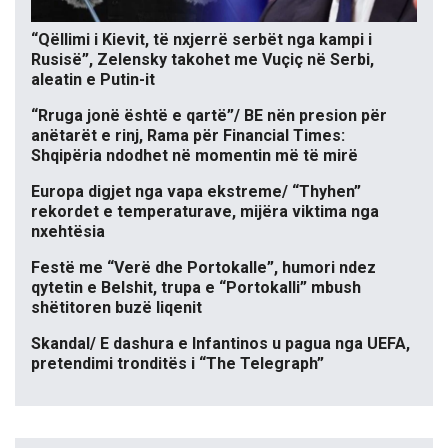
“Qëllimi i Kievit, të nxjerrë serbët nga kampi i
Rusisë”, Zelensky takohet me Vuçiç në Serbi,
aleatin e Putin-it
“Rruga jonë është e qartë”/ BE nën presion për
anëtarët e rinj, Rama për Financial Times:
Shqipëria ndodhet në momentin më të mirë
Europa digjet nga vapa ekstreme/ “Thyhen”
rekordet e temperaturave, mijëra viktima nga
nxehtësia
Festë me “Verë dhe Portokalle”, humori ndez
qytetin e Belshit, trupa e “Portokalli” mbush
shëtitoren buzë liqenit
Skandal/ E dashura e Infantinos u pagua nga UEFA,
pretendimi tronditës i “The Telegraph”