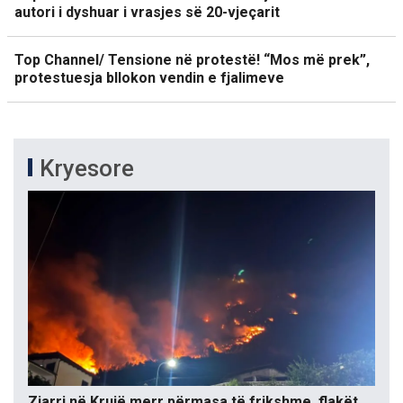
autori i dyshuar i vrasjes së 20-vjeçarit
Top Channel/ Tensione në protestë! “Mos më prek”,
protestuesja bllokon vendin e fjalimeve
Kryesore
Zjarri në Krujë merr përmasa të frikshme, flakët