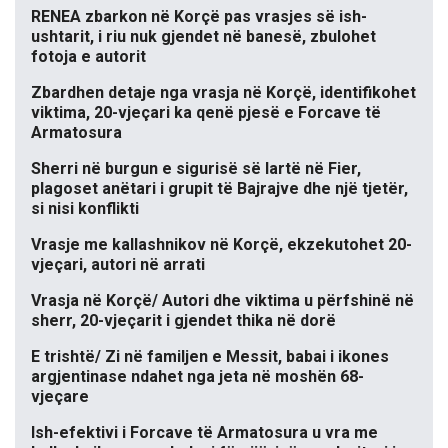
RENEA zbarkon në Korçë pas vrasjes së ish-
ushtarit, i riu nuk gjendet në banesë, zbulohet
fotoja e autorit
Zbardhen detaje nga vrasja në Korçë, identifikohet
viktima, 20-vjeçari ka qenë pjesë e Forcave të
Armatosura
Sherri në burgun e sigurisë së lartë në Fier,
plagoset anëtari i grupit të Bajrajve dhe një tjetër,
si nisi konflikti
Vrasje me kallashnikov në Korçë, ekzekutohet 20-
vjeçari, autori në arrati
Vrasja në Korçë/ Autori dhe viktima u përfshinë në
sherr, 20-vjeçarit i gjendet thika në dorë
E trishtë/ Zi në familjen e Messit, babai i ikones
argjentinase ndahet nga jeta në moshën 68-
vjeçare
Ish-efektivi i Forcave të Armatosura u vra me