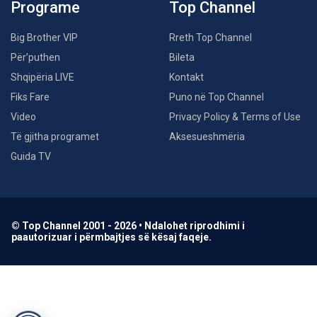
Programe
Top Channel
Big Brother VIP
Rreth Top Channel
Për’puthen
Bileta
Shqipëria LIVE
Kontakt
Fiks Fare
Puno në Top Channel
Video
Privacy Policy & Terms of Use
Të gjitha programet
Aksesueshmëria
Guida TV
© Top Channel 2001 - 2026 • Ndalohet riprodhimi i
paautorizuar i përmbajtjes së kësaj faqeje.