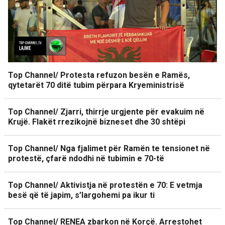
Top Channel/ Protesta refuzon besën e Ramës,
qytetarët 70 ditë tubim përpara Kryeministrisë
Top Channel/ Zjarri, thirrje urgjente për evakuim në
Krujë. Flakët rrezikojnë bizneset dhe 30 shtëpi
Top Channel/ Nga fjalimet për Ramën te tensionet në
protestë, çfarë ndodhi në tubimin e 70-të
Top Channel/ Aktivistja në protestën e 70: E vetmja
besë që të japim, s’largohemi pa ikur ti
Top Channel/ RENEA zbarkon në Korçë. Arrestohet