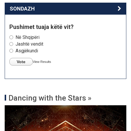
SONDAZH
Pushimet tuaja këtë vit?
Në Shqipëri
Jashtë vendit
Asgjëkundi
Vote
View Results
Dancing with the Stars »