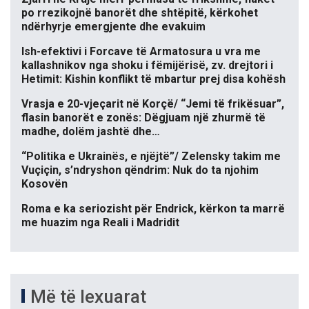
po rrezikojnë banorët dhe shtëpitë, kërkohet
ndërhyrje emergjente dhe evakuim
Ish-efektivi i Forcave të Armatosura u vra me
kallashnikov nga shoku i fëmijërisë, zv. drejtori i
Hetimit: Kishin konflikt të mbartur prej disa kohësh
Vrasja e 20-vjeçarit në Korçë/ “Jemi të frikësuar”,
flasin banorët e zonës: Dëgjuam një zhurmë të
madhe, dolëm jashtë dhe…
“Politika e Ukrainës, e njëjtë”/ Zelensky takim me
Vuçiçin, s’ndryshon qëndrim: Nuk do ta njohim
Kosovën
Roma e ka seriozisht për Endrick, kërkon ta marrë
me huazim nga Reali i Madridit
Më të lexuarat