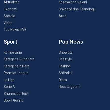
Aktualitet
Kosova dhe Rajoni
Ekonomi
Shkencë dhe Teknologji
Sociale
Auto
Video
Top News LIVE
Sport
Pop News
Kombëtarja
Showbiz
Kategoria Superiore
Lifestyle
Kategoria e Parë
Fashion
Premier League
Shëndeti
La Liga
Dieta
Serie A
Receta gatimi
Shumësportësh
Sport Gossip