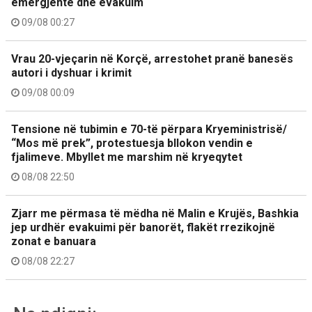
emergjente dhe evakuim
09/08 00:27
Vrau 20-vjeçarin në Korçë, arrestohet pranë banesës
autori i dyshuar i krimit
09/08 00:09
Tensione në tubimin e 70-të përpara Kryeministrisë/
“Mos më prek”, protestuesja bllokon vendin e
fjalimeve. Mbyllet me marshim në kryeqytet
08/08 22:50
Zjarr me përmasa të mëdha në Malin e Krujës, Bashkia
jep urdhër evakuimi për banorët, flakët rrezikojnë
zonat e banuara
08/08 22:27