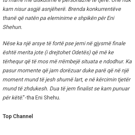
kam nisur asgjë asnjëherë. Brenda konkurrentëve
thanë që natën pa eleminime e shpikën për Eni
Shehun.
Nëse ka një arsye të fortë pse jemi në gjysmë finale
është merita jote (i drejtohet Odetës) që më ke
tërhequr që të mos më rrëmbejë situata e ndodhur. Ka
pasur momente që jam dorëzuar duke parë që në një
moment mund të jesh shumë lart, e në kërcimin tjetër
mund të zhdukesh. Dua të jem finalist se kam punuar
për këtë
.”-tha Eni Shehu.
Top Channel