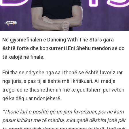
Në gjysmëfinalen e Dancing With The Stars gara
është fortë dhe konkurrenti Eni Shehu mendon se do
të kalojë në finale.
Eni tha se ndryshe nga sa i thonë se është favorizuar
nga juria, sipas tij ai është më i kritikuari. Ai madje
tregoi edhe thashethemin më të çuditshëm për veten
që ka dëgjuar ndonjëherë.
“Thonë lart e poshtë që un jam favorizuar, por në kam
pasur kritikat me të mëdha, s’ka qenë dëshira jonë për
tu marrë me diskutime e personazhe të tjerë. Unë nuk