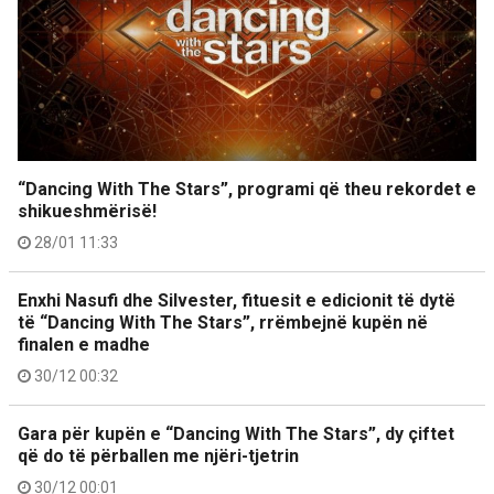
“Dancing With The Stars”, programi që theu rekordet e
shikueshmërisë!
28/01 11:33
Enxhi Nasufi dhe Silvester, fituesit e edicionit të dytë
të “Dancing With The Stars”, rrëmbejnë kupën në
finalen e madhe
30/12 00:32
Gara për kupën e “Dancing With The Stars”, dy çiftet
që do të përballen me njëri-tjetrin
30/12 00:01