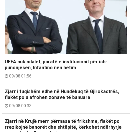
UEFA nuk ndalet, paratë e institucionit për ish-
punonjësen, Infantino nën hetim
09/08 01:56
Zjarr i fuqishëm edhe në Hundëkuq të Gjirokastrës,
flakët po u afrohen zonave të banuara
09/08 00:33
Zjarri në Krujë merr përmasa të frikshme, flakët po
rrezikojnë banorët dhe shtëpitë, kërkohet ndërhyrje