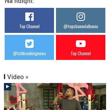
Na ndiqni:
Top Channel
@topchannelalbania
@tchbreakingnews
Top Channel
Video »