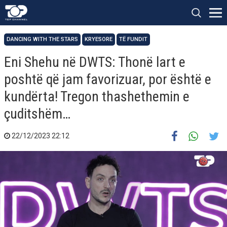
DANCING WITH THE STARS
KRYESORE
TË FUNDIT
Eni Shehu në DWTS: Thonë lart e
poshtë që jam favorizuar, por është e
kundërta! Tregon thashethemin e
çuditshëm…
22/12/2023 22:12