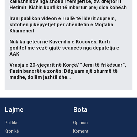
kallashnikov nga shoku i fëmijërisë, zv. drejtori i
Hetimit: Kishin konflikt të mbartur prej disa kohësh
Irani publikon videon e rrallë të liderit suprem,
shtohen pikëpyetjet për shëndetin e Mojtaba
Khameneit
Nuk ka qetësi në Kuvendin e Kosovës, Kurti
goditet me vezë gjatë seancës nga deputetja e
AAK
Vrasja e 20-vjeçarit në Korçë/ “Jemi të frikësuar”,
flasin banorët e zonës: Dëgjuam një zhurmë të
madhe, dolëm jashtë dhe…
Lajme
Bota
Politikë
Opinion
Kronikë
Koment