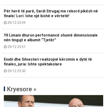
Për herë të parë, Sardi Strugaj me rekord pikësh në
finale/ Lori: Ishe një bishë e vërtetë!
29/12 23:59
Yll Limani dhuron performancë shumë dimensionale
nën tingujt e albumit “Tjetër”
29/12 23:51
Enxhi dhe Silvesteri realizojnë kërcimin e dytë të
finales, juria: Ishte spektakolare
29/12 23:30
Kryesore »