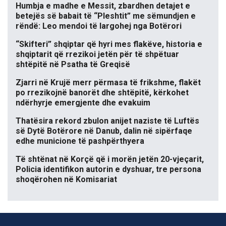
Humbja e madhe e Messit, zbardhen detajet e
betejës së babait të “Pleshtit” me sëmundjen e
rëndë: Leo mendoi të largohej nga Botërori
“Skifteri” shqiptar që hyri mes flakëve, historia e
shqiptarit që rrezikoi jetën për të shpëtuar
shtëpitë në Psatha të Greqisë
Zjarri në Krujë merr përmasa të frikshme, flakët
po rrezikojnë banorët dhe shtëpitë, kërkohet
ndërhyrje emergjente dhe evakuim
Thatësira rekord zbulon anijet naziste të Luftës
së Dytë Botërore në Danub, dalin në sipërfaqe
edhe municione të pashpërthyera
Të shtënat në Korçë që i morën jetën 20-vjeçarit,
Policia identifikon autorin e dyshuar, tre persona
shoqërohen në Komisariat