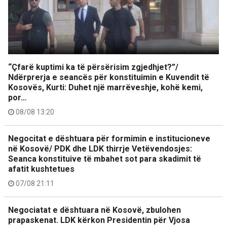
“Çfarë kuptimi ka të përsërisim zgjedhjet?”/
Ndërprerja e seancës për konstituimin e Kuvendit të
Kosovës, Kurti: Duhet një marrëveshje, kohë kemi,
por…
08/08 13:20
Negocitat e dështuara për formimin e institucioneve
në Kosovë/ PDK dhe LDK thirrje Vetëvendosjes:
Seanca konstituive të mbahet sot para skadimit të
afatit kushtetues
07/08 21:11
Negociatat e dështuara në Kosovë, zbulohen
prapaskenat. LDK kërkon Presidentin për Vjosa