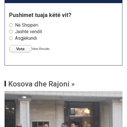
Pushimet tuaja këtë vit?
Në Shqipëri
Jashtë vendit
Asgjëkundi
Vote
View Results
Kosova dhe Rajoni »