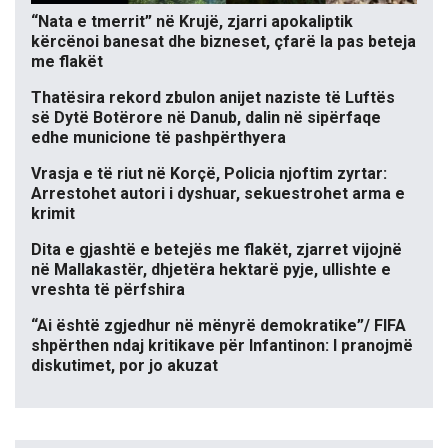
“Nata e tmerrit” në Krujë, zjarri apokaliptik
kërcënoi banesat dhe bizneset, çfarë la pas beteja
me flakët
Thatësira rekord zbulon anijet naziste të Luftës
së Dytë Botërore në Danub, dalin në sipërfaqe
edhe municione të pashpërthyera
Vrasja e të riut në Korçë, Policia njoftim zyrtar:
Arrestohet autori i dyshuar, sekuestrohet arma e
krimit
Dita e gjashtë e betejës me flakët, zjarret vijojnë
në Mallakastër, dhjetëra hektarë pyje, ullishte e
vreshta të përfshira
“Ai është zgjedhur në mënyrë demokratike”/ FIFA
shpërthen ndaj kritikave për Infantinon: I pranojmë
diskutimet, por jo akuzat