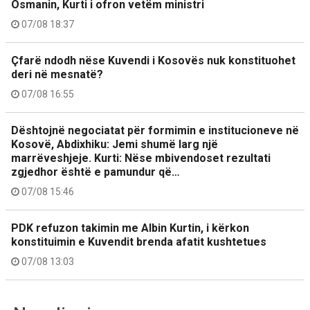
Osmanin, Kurti i ofron vetëm ministri
07/08 18:37
Çfarë ndodh nëse Kuvendi i Kosovës nuk konstituohet
deri në mesnatë?
07/08 16:55
Dështojnë negociatat për formimin e institucioneve në
Kosovë, Abdixhiku: Jemi shumë larg një
marrëveshjeje. Kurti: Nëse mbivendoset rezultati
zgjedhor është e pamundur që…
07/08 15:46
PDK refuzon takimin me Albin Kurtin, i kërkon
konstituimin e Kuvendit brenda afatit kushtetues
07/08 13:03