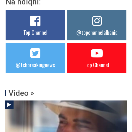
Na ndiqni:
Top Channel
@topchannelalbania
@tchbreakingnews
Top Channel
Video »