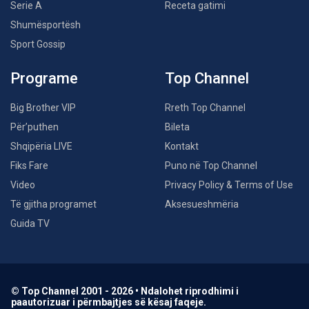
Serie A
Receta gatimi
Shumësportësh
Sport Gossip
Programe
Top Channel
Big Brother VIP
Rreth Top Channel
Për’puthen
Bileta
Shqipëria LIVE
Kontakt
Fiks Fare
Puno në Top Channel
Video
Privacy Policy & Terms of Use
Të gjitha programet
Aksesueshmëria
Guida TV
© Top Channel 2001 - 2026 • Ndalohet riprodhimi i
paautorizuar i përmbajtjes së kësaj faqeje.