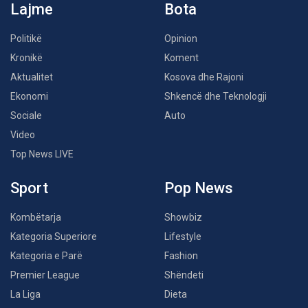
Lajme
Bota
Politikë
Opinion
Kronikë
Koment
Aktualitet
Kosova dhe Rajoni
Ekonomi
Shkencë dhe Teknologji
Sociale
Auto
Video
Top News LIVE
Sport
Pop News
Kombëtarja
Showbiz
Kategoria Superiore
Lifestyle
Kategoria e Parë
Fashion
Premier League
Shëndeti
La Liga
Dieta