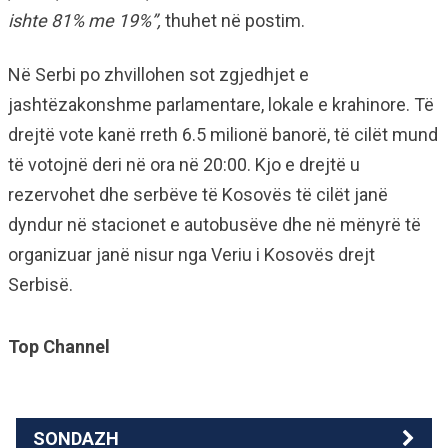
ishte 81% me 19%”,
thuhet në postim.
Në Serbi po zhvillohen sot zgjedhjet e
jashtëzakonshme parlamentare, lokale e krahinore. Të
drejtë vote kanë rreth 6.5 milionë banorë, të cilët mund
të votojnë deri në ora në 20:00. Kjo e drejtë u
rezervohet dhe serbëve të Kosovës të cilët janë
dyndur në stacionet e autobusëve dhe në mënyrë të
organizuar janë nisur nga Veriu i Kosovës drejt
Serbisë.
Top Channel
SONDAZH