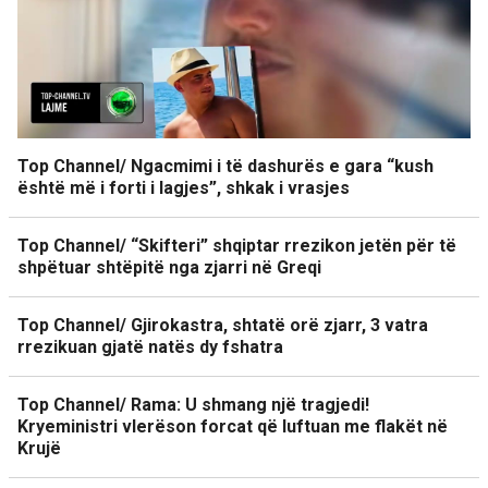
Top Channel/ Ngacmimi i të dashurës e gara “kush
është më i forti i lagjes”, shkak i vrasjes
Top Channel/ “Skifteri” shqiptar rrezikon jetën për të
shpëtuar shtëpitë nga zjarri në Greqi
Top Channel/ Gjirokastra, shtatë orë zjarr, 3 vatra
rrezikuan gjatë natës dy fshatra
Top Channel/ Rama: U shmang një tragjedi!
Kryeministri vlerëson forcat që luftuan me flakët në
Krujë