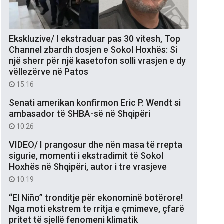
Ekskluzive/ I ekstraduar pas 30 vitesh, Top
Channel zbardh dosjen e Sokol Hoxhës: Si
një sherr për një kasetofon solli vrasjen e dy
vëllezërve në Patos
15:16
Senati amerikan konfirmon Eric P. Wendt si
ambasador të SHBA-së në Shqipëri
10:26
VIDEO/ I prangosur dhe nën masa të rrepta
sigurie, momenti i ekstradimit të Sokol
Hoxhës në Shqipëri, autor i tre vrasjeve
10:19
“El Niño” tronditje për ekonominë botërore!
Nga moti ekstrem te rritja e çmimeve, çfarë
pritet të sjellë fenomeni klimatik