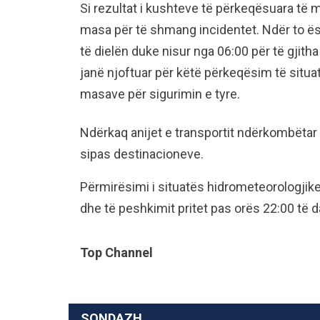
Si rezultat i kushteve të përkeqësuara të m
masa për të shmang incidentet. Ndër to ësh
të dielën duke nisur nga 06:00 për të gjitha
janë njoftuar për këtë përkeqësim të situa
masave për sigurimin e tyre.
Ndërkaq anijet e transportit ndërkombëtar
sipas destinacioneve.
Përmirësimi i situatës hidrometeorologjik
dhe të peshkimit pritet pas orës 22:00 të d
Top Channel
SONDAZH