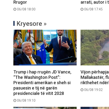
arrati, autor i
Rrugor
06/08 17:45
06/08 18:00
Kryesore »
Trump i hap rrugën JD Vance,
Vijon përhapja 
“The Washington Post”:
Mallakastër, fl
Presidenti amerikan e sheh si
rikthehet ndërh
pasuesin e tij në garën
06/08 19:02
presidenciale të vitit 2028
06/08 19:10