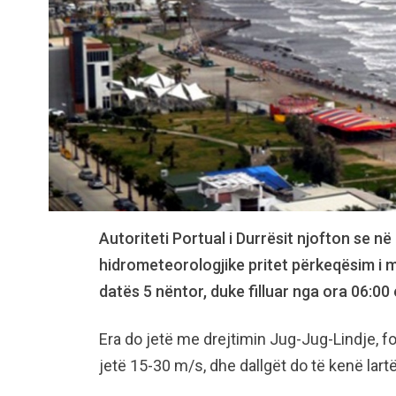
Autoriteti Portual i Durrësit njofton se në
hidrometeorologjike pritet përkeqësim i m
datës 5 nëntor, duke filluar nga ora 06:00
Era do jetë me drejtimin Jug-Jug-Lindje, for
jetë 15-30 m/s, dhe dallgët do të kenë lart