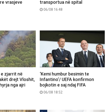
 tre vrasjeve
transportua në spital
06/08 16:48
e zjarrit në
‘Kemi humbur besimin te
akët drejt Vloshit,
Infantino’/ UEFA konfirmon
yrja nga ajri
bojkotin e saj ndaj FIFA
06/08 18:52