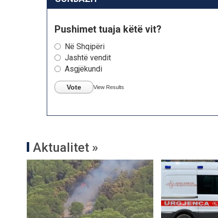
Pushimet tuaja këtë vit?
Në Shqipëri
Jashtë vendit
Asgjëkundi
Vote
View Results
Aktualitet »