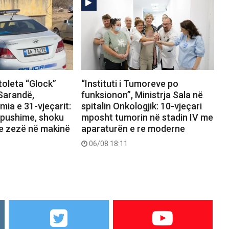
toleta “Glock”
“Instituti i Tumoreve po
 Sarandë,
funksionon”, Ministrja Sala në
ia e 31-vjeçarit:
spitalin Onkologjik: 10-vjeçari
 pushime, shoku
mposht tumorin në stadin IV me
 e zezë në makinë
aparaturën e re moderne
06/08 18:11