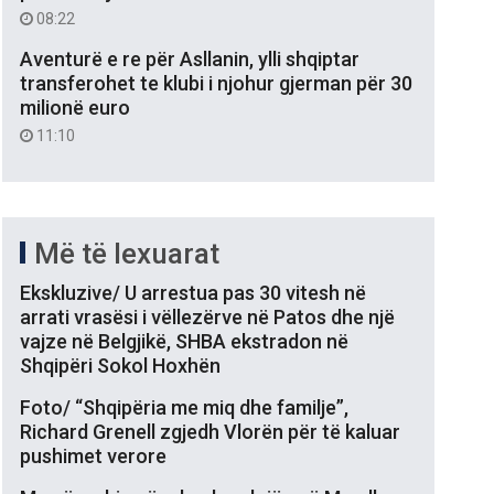
08:22
Aventurë e re për Asllanin, ylli shqiptar
transferohet te klubi i njohur gjerman për 30
milionë euro
11:10
Më të lexuarat
Ekskluzive/ U arrestua pas 30 vitesh në
arrati vrasësi i vëllezërve në Patos dhe një
vajze në Belgjikë, SHBA ekstradon në
Shqipëri Sokol Hoxhën
Foto/ “Shqipëria me miq dhe familje”,
Richard Grenell zgjedh Vlorën për të kaluar
pushimet verore