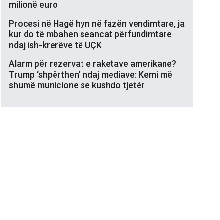
milionë euro
Procesi në Hagë hyn në fazën vendimtare, ja
kur do të mbahen seancat përfundimtare
ndaj ish-krerëve të UÇK
Alarm për rezervat e raketave amerikane?
Trump ‘shpërthen’ ndaj mediave: Kemi më
shumë municione se kushdo tjetër