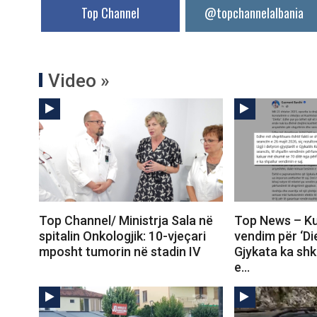
Top Channel
@topchannelalbania
Video »
Top Channel/ Ministrja Sala në
Top News – Ku
spitalin Onkologjik: 10-vjeçari
vendim për ‘Die
mposht tumorin në stadin IV
Gjykata ka shke
e…