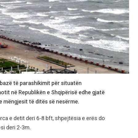
 bazë të parashikimit për situatën
otit në Republikën e Shqipërisë edhe gjatë
 e mëngjesit të ditës së nesërme.
ca e detit deri 6-8 bft, shpejtësia e erës do
ësi deri 2-3m.