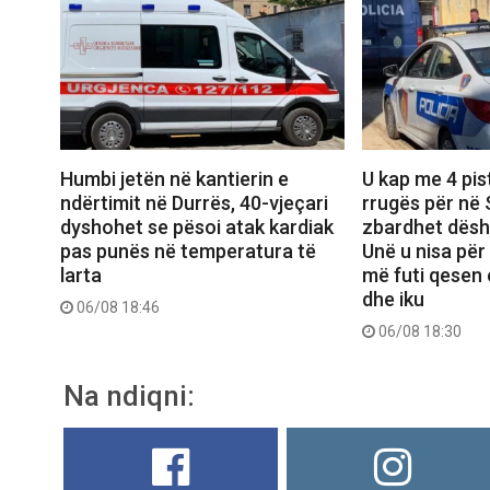
Humbi jetën në kantierin e
U kap me 4 pis
ndërtimit në Durrës, 40-vjeçari
rrugës për në
dyshohet se pësoi atak kardiak
zbardhet dëshm
pas punës në temperatura të
Unë u nisa për
larta
më futi qesen
dhe iku
06/08 18:46
06/08 18:30
Na ndiqni: