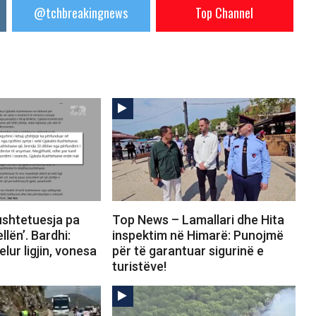
@tchbreakingnews
Top Channel
shtetuesja pa
Top News – Lamallari dhe Hita
llën’. Bardhi:
inspektim në Himarë: Punojmë
lur ligjin, vonesa
për të garantuar sigurinë e
turistëve!