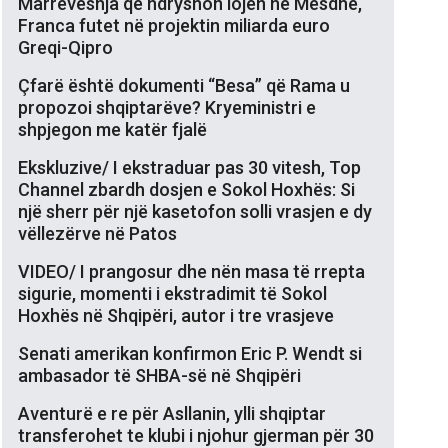
Marrëveshja që ndryshon lojën në Mesdhe,
Franca futet në projektin miliarda euro
Greqi-Qipro
Çfarë është dokumenti “Besa” që Rama u
propozoi shqiptarëve? Kryeministri e
shpjegon me katër fjalë
Ekskluzive/ I ekstraduar pas 30 vitesh, Top
Channel zbardh dosjen e Sokol Hoxhës: Si
një sherr për një kasetofon solli vrasjen e dy
vëllezërve në Patos
VIDEO/ I prangosur dhe nën masa të rrepta
sigurie, momenti i ekstradimit të Sokol
Hoxhës në Shqipëri, autor i tre vrasjeve
Senati amerikan konfirmon Eric P. Wendt si
ambasador të SHBA-së në Shqipëri
Aventurë e re për Asllanin, ylli shqiptar
transferohet te klubi i njohur gjerman për 30