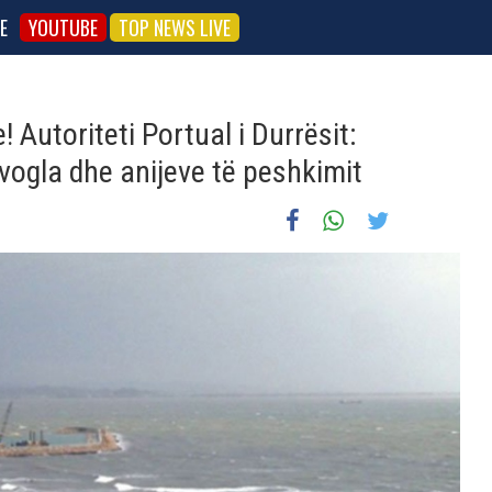
E
YOUTUBE
TOP NEWS LIVE
 Autoriteti Portual i Durrësit:
 vogla dhe anijeve të peshkimit