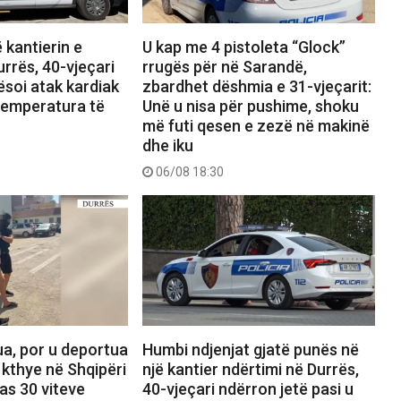
 kantierin e
U kap me 4 pistoleta “Glock”
urrës, 40-vjeçari
rrugës për në Sarandë,
soi atak kardiak
zbardhet dëshmia e 31-vjeçarit:
temperatura të
Unë u nisa për pushime, shoku
më futi qesen e zezë në makinë
dhe iku
06/08 18:30
ua, por u deportua
Humbi ndjenjat gjatë punës në
 kthye në Shqipëri
një kantier ndërtimi në Durrës,
as 30 viteve
40-vjeçari ndërron jetë pasi u