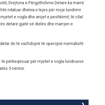
otit, Drejtoria e Përgjithshme Detare ka marrë
të ndaluar dhënia e lejes për nisje lundrimi
 mjetet e vogla dhe anijet e peshkimit, të cilat
tës detare gjatë së dielës dhe marrjen e
 detar do të vazhdojnë të operojnë normalisht
e të përkeqësuar për mjetet e vogla lundruese
atës 5 nëntor.