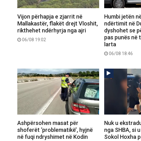
Vijon përhapja e zjarrit në
Humbi jetën në
Mallakastër, flakët drejt Vloshit,
ndërtimit në D
rikthehet ndërhyrja nga ajri
dyshohet se pë
pas punës në 
06/08 19:02
larta
06/08 18:46
Nuk u ekstrad
Ashpërsohen masat për
nga SHBA, si u
shoferët ‘problematikë’, hyjnë
Sokol Hoxha p
në fuqi ndryshimet në Kodin