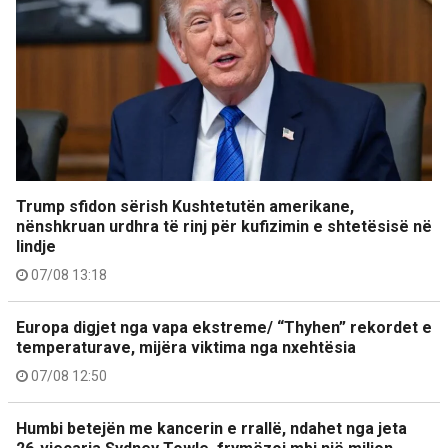
Trump sfidon sërish Kushtetutën amerikane,
nënshkruan urdhra të rinj për kufizimin e shtetësisë në
lindje
07/08 13:18
Europa digjet nga vapa ekstreme/ “Thyhen” rekordet e
temperaturave, mijëra viktima nga nxehtësia
07/08 12:50
Humbi betejën me kancerin e rrallë, ndahet nga jeta