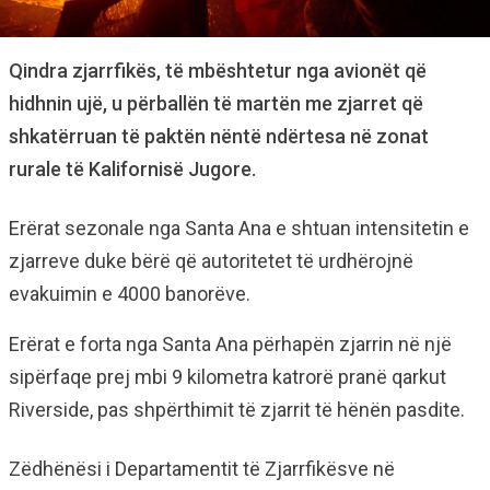
Qindra zjarrfikës, të mbështetur nga avionët që
hidhnin ujë, u përballën të martën me zjarret që
shkatërruan të paktën nëntë ndërtesa në zonat
rurale të Kalifornisë Jugore.
Erërat sezonale nga Santa Ana e shtuan intensitetin e
zjarreve duke bërë që autoritetet të urdhërojnë
evakuimin e 4000 banorëve.
Erërat e forta nga Santa Ana përhapën zjarrin në një
sipërfaqe prej mbi 9 kilometra katrorë pranë qarkut
Riverside, pas shpërthimit të zjarrit të hënën pasdite.
Zëdhënësi i Departamentit të Zjarrfikësve në