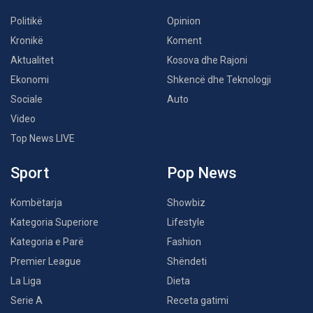
Politikë
Opinion
Kronikë
Koment
Aktualitet
Kosova dhe Rajoni
Ekonomi
Shkencë dhe Teknologji
Sociale
Auto
Video
Top News LIVE
Sport
Pop News
Kombëtarja
Showbiz
Kategoria Superiore
Lifestyle
Kategoria e Parë
Fashion
Premier League
Shëndeti
La Liga
Dieta
Serie A
Receta gatimi