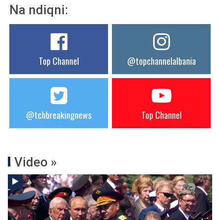
Na ndiqni:
Top Channel
@topchannelalbania
@tchbreakingnews
Top Channel
Video »