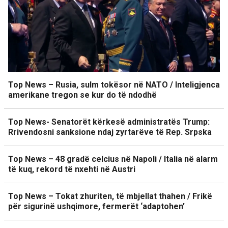
Top News – Rusia, sulm tokësor në NATO / Inteligjenca
amerikane tregon se kur do të ndodhë
Top News- Senatorët kërkesë administratës Trump:
Rrivendosni sanksione ndaj zyrtarëve të Rep. Srpska
Top News – 48 gradë celcius në Napoli / Italia në alarm
të kuq, rekord të nxehti në Austri
Top News – Tokat zhuriten, të mbjellat thahen / Frikë
për sigurinë ushqimore, fermerët ‘adaptohen’