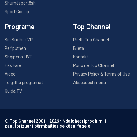
Shumësportësh
Sport Gossip
Programe
Top Channel
Big Brother VIP
Rreth Top Channel
Për’puthen
Bileta
Shqipëria LIVE
Kontakt
Fiks Fare
Puno në Top Channel
Video
Privacy Policy & Terms of Use
Të gjitha programet
Aksesueshmëria
Guida TV
© Top Channel 2001 - 2026 • Ndalohet riprodhimi i
paautorizuar i përmbajtjes së kësaj faqeje.