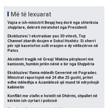
Më të lexuarat
Vajza e ish-ministrit Beqaj heq dorë nga shtetësia
shqiptare, dekreti miratohet nga Presidenti
Ekskluzive/ I ekstraduar pas 30 vitesh, Top
Channel zbardh dosjen e Sokol Hoxhës: Si sherri
për një kasetofon solli vrasjen e dy vëllezërve në
Patos
Aksident tragjik në Greqi/ Makina përplaset me
kamionin, humbin jetën nënë e bir nga Shqipëria
Ekskluzive/ Rama mbledh Qeverinë në Pogradec.
Ministrat raportojnë më 24 dhe 25 gusht, pritet
edhe mbledhja e Asamblesë që mund të ndryshojë
kabinetin
Konflikt me stafin e hotelit në Dhërmi, shpallet në
kërkim ish-zyrtari i policisë