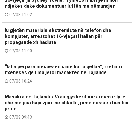
26-vjeçarja Sydney Towle, frymëzoi mbi një milion
ndjekës duke dokumentuar luftën me sëmundjen
07/08 11:02
Iu gjetën materiale ekstremiste në telefon dhe
kompjuter, arrestohet 16-vjeçari italian për
propagandë xhihadiste
07/08 11:00
“Isha përpara mësueses sime kur u qëllua”, rrëfimi i
nxënëses që i mbijetoi masakrës në Tajlandë
07/08 10:24
Masakra në Tajlandë/ Vrau gjyshërit me armën e tyre
dhe më pas hapi zjarr në shkollë, pesë mësues humbin
jetën
07/08 09:43