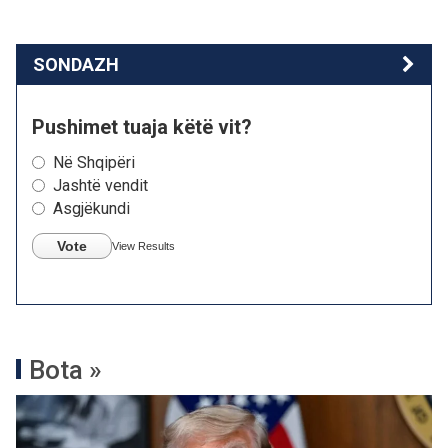
SONDAZH
Pushimet tuaja këtë vit?
Në Shqipëri
Jashtë vendit
Asgjëkundi
Vote
View Results
Bota »