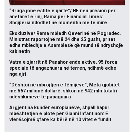
“Rruga jonë është e qartë”/ BE nën presion për
anëtarët e rinj, Rama për Financial Times:
Shqipëria ndodhet në momentin më të mirë
Ekskluzive/ Rama mbledh Qeverinë në Pogradec.
Ministrat raportojnë më 24 dhe 25 gusht, pritet
edhe mbledhja e Asamblesë që mund të ndryshojë
kabinetin
Vatra e zjarrit në Panahor ende aktive, 95 forca
speciale të angazhuara në terren, ndihmë edhe
nga ajri
“Dështoi në mbrojtjen e fëmijëve”, Meta gjobitet
me 567 milionë dollarë, shkon në 942 mln totali i
ndëshkimeve të papaguara
Argjentina kundër europianëve, shpall hapur
mbështetjen e plotë për Gianni Infantinon: E
vlerësojmë çfarë ka bërë në 10 vitet e fundit