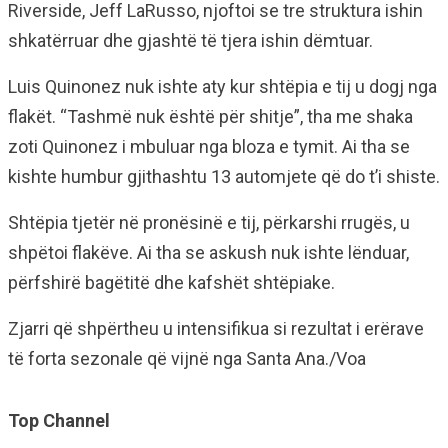
Riverside, Jeff LaRusso, njoftoi se tre struktura ishin
shkatërruar dhe gjashtë të tjera ishin dëmtuar.
Luis Quinonez nuk ishte aty kur shtëpia e tij u dogj nga
flakët. “Tashmë nuk është për shitje”, tha me shaka
zoti Quinonez i mbuluar nga bloza e tymit. Ai tha se
kishte humbur gjithashtu 13 automjete që do t’i shiste.
Shtëpia tjetër në pronësinë e tij, përkarshi rrugës, u
shpëtoi flakëve. Ai tha se askush nuk ishte lënduar,
përfshirë bagëtitë dhe kafshët shtëpiake.
Zjarri që shpërtheu u intensifikua si rezultat i erërave
të forta sezonale që vijnë nga Santa Ana./Voa
Top Channel