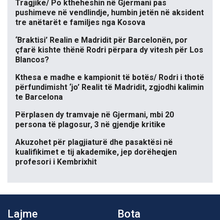
Tragjike/ Po ktheheshin në Gjermani pas
pushimeve në vendlindje, humbin jetën në aksident
tre anëtarët e familjes nga Kosova
‘Braktisi’ Realin e Madridit për Barcelonën, por
çfarë kishte thënë Rodri përpara dy vitesh për Los
Blancos?
Kthesa e madhe e kampionit të botës/ Rodri i thotë
përfundimisht ‘jo’ Realit të Madridit, zgjodhi kalimin
te Barcelona
Përplasen dy tramvaje në Gjermani, mbi 20
persona të plagosur, 3 në gjendje kritike
Akuzohet për plagjiaturë dhe pasaktësi në
kualifikimet e tij akademike, jep dorëheqjen
profesori i Kembrixhit
Lajme
Bota