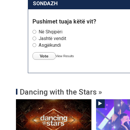
SONDAZH
Pushimet tuaja këtë vit?
Në Shqipëri
Jashtë vendit
Asgjëkundi
Vote
View Results
Dancing with the Stars »