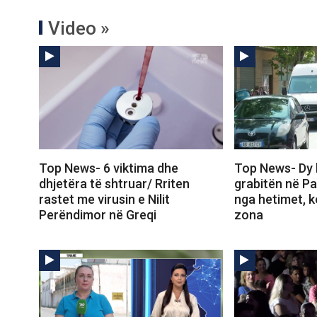
Video »
Top News- 6 viktima dhe
Top News- Dy k
dhjetëra të shtruar/ Rriten
grabitën në Pa
rastet me virusin e Nilit
nga hetimet, k
Perëndimor në Greqi
zona