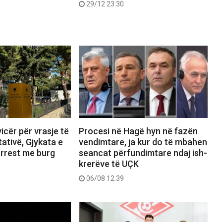
29/12 23:30
icër për vrasje të
Procesi në Hagë hyn në fazën
ativë, Gjykata e
vendimtare, ja kur do të mbahen
arrest me burg
seancat përfundimtare ndaj ish-
krerëve të UÇK
06/08 12:39