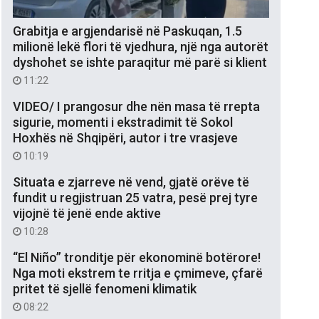
Grabitja e argjendarisë në Paskuqan, 1.5
milionë lekë flori të vjedhura, një nga autorët
dyshohet se ishte paraqitur më parë si klient
11:22
VIDEO/ I prangosur dhe nën masa të rrepta
sigurie, momenti i ekstradimit të Sokol
Hoxhës në Shqipëri, autor i tre vrasjeve
10:19
Situata e zjarreve në vend, gjatë orëve të
fundit u regjistruan 25 vatra, pesë prej tyre
vijojnë të jenë ende aktive
10:28
“El Niño” tronditje për ekonominë botërore!
Nga moti ekstrem te rritja e çmimeve, çfarë
pritet të sjellë fenomeni klimatik
08:22