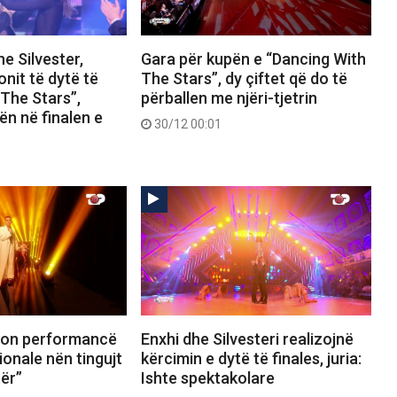
he Silvester,
Gara për kupën e “Dancing With
ionit të dytë të
The Stars”, dy çiftet që do të
The Stars”,
përballen me njëri-tjetrin
n në finalen e
30/12 00:01
uron performancë
Enxhi dhe Silvesteri realizojnë
onale nën tingujt
kërcimin e dytë të finales, juria:
tër”
Ishte spektakolare