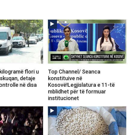
ilogramë flori u
Top Channel/ Seanca
skuqan, detaje
konstituive në
ontrolle në disa
Kosovë!Legjislatura e 11-të
mblidhet për të formuar
institucionet