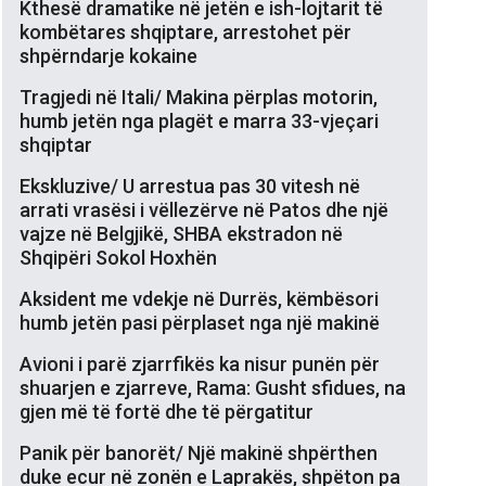
Kthesë dramatike në jetën e ish-lojtarit të
kombëtares shqiptare, arrestohet për
shpërndarje kokaine
Tragjedi në Itali/ Makina përplas motorin,
humb jetën nga plagët e marra 33-vjeçari
shqiptar
Ekskluzive/ U arrestua pas 30 vitesh në
arrati vrasësi i vëllezërve në Patos dhe një
vajze në Belgjikë, SHBA ekstradon në
Shqipëri Sokol Hoxhën
Aksident me vdekje në Durrës, këmbësori
humb jetën pasi përplaset nga një makinë
Avioni i parë zjarrfikës ka nisur punën për
shuarjen e zjarreve, Rama: Gusht sfidues, na
gjen më të fortë dhe të përgatitur
Panik për banorët/ Një makinë shpërthen
duke ecur në zonën e Laprakës, shpëton pa