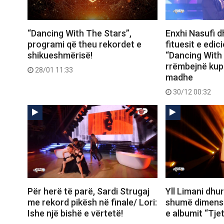
“Dancing With The Stars”,
Enxhi Nasufi d
programi që theu rekordet e
fituesit e edic
shikueshmërisë!
“Dancing With 
rrëmbejnë kupë
28/01 11:33
madhe
30/12 00:32
Për herë të parë, Sardi Strugaj
Yll Limani dh
me rekord pikësh në finale/ Lori:
shumë dimensi
Ishe një bishë e vërtetë!
e albumit “Tje