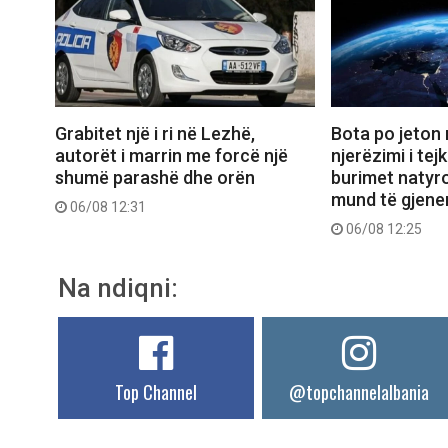
Grabitet një i ri në Lezhë,
Bota po jeton 
autorët i marrin me forcë një
njerëzimi i tejk
shumë parashë dhe orën
burimet natyro
mund të gjener
06/08 12:31
06/08 12:25
Na ndiqni:
Top Channel
@topchannelalbania