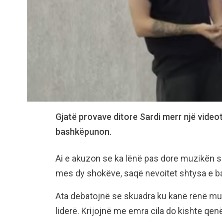
Gjatë provave ditore Sardi merr një videot
bashkëpunon.
Ai e akuzon se ka lënë pas dore muzikën s
mes dy shokëve, saqë nevoitet shtysa e bal
Ata debatojnë se skuadra ku kanë rënë mun
liderë. Krijojnë me emra cila do kishte qenë