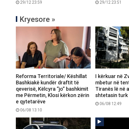
29/12 23:59
29/12 23:51
Kryesore »
Reforma Territoriale/ Këshillat
I kërkuar në Zv
Bashkiakë kundër draftit të
mbetur në tent
qeverisë, Këlcyra “jo” bashkimit
Tiranës lë në 
me Përmetin, Klosi kërkon zërin
shtetasin turk
e qytetarëve
06/08 12:49
06/08 13:10