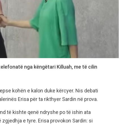
elefonatë nga këngëtari Killuah, me të cilin
epse kohën e kalon duke kërcyer. Nis debati
erinës Erisa për ta rikthyer Sardin në prova.
d të kishte qenë ndryshe po të ishin ata
 zgjedhja e tyre. Erisa provokon Sardin: si