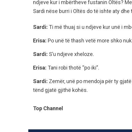
ndjeve kur i mbërtheve fustanin Oltës? Me i
Sardi nëse burri i Oltës do të ishte aty dhe 
Sardi:
Ti më thuaj si u ndjeve kur unë i mb
Erisa:
Po unë të thash vetë more shko nuk 
Sardi:
S’u ndjeve xheloze.
Erisa:
Tani robi thotë “po iki”.
Sardi:
Zemër, unë po mendoja për ty gjatë 
tënd gjatë gjithë kohës.
Top Channel