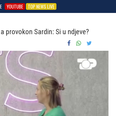
E
YOUTUBE
TOP NEWS LIVE
sa provokon Sardin: Si u ndjeve?