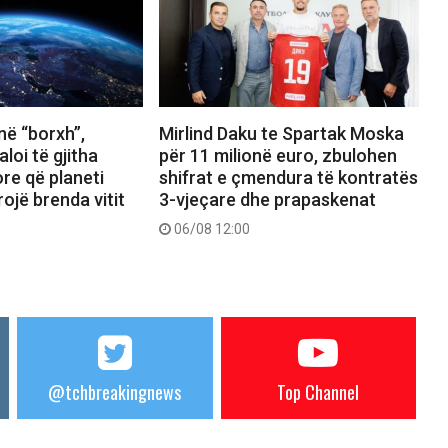
në “borxh”,
Mirlind Daku te Spartak Moska
aloi të gjitha
për 11 milionë euro, zbulohen
re që planeti
shifrat e çmendura të kontratës
ojë brenda vitit
3-vjeçare dhe prapaskenat
06/08 12:00
@tchbreakingnews
Top Channel