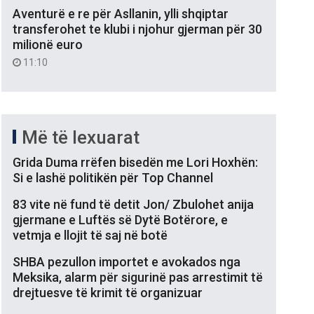
Aventurë e re për Asllanin, ylli shqiptar
transferohet te klubi i njohur gjerman për 30
milionë euro
11:10
Më të lexuarat
Grida Duma rrëfen bisedën me Lori Hoxhën:
Si e lashë politikën për Top Channel
83 vite në fund të detit Jon/ Zbulohet anija
gjermane e Luftës së Dytë Botërore, e
vetmja e llojit të saj në botë
SHBA pezullon importet e avokados nga
Meksika, alarm për sigurinë pas arrestimit të
drejtuesve të krimit të organizuar