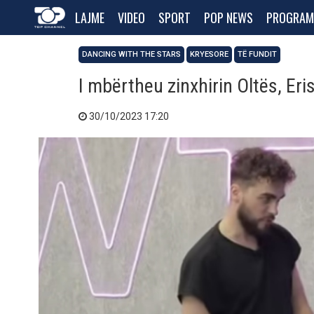
LAJME
VIDEO
SPORT
POP NEWS
PROGRAM
DANCING WITH THE STARS
KRYESORE
TË FUNDIT
I mbërtheu zinxhirin Oltës, Eri
30/10/2023 17:20