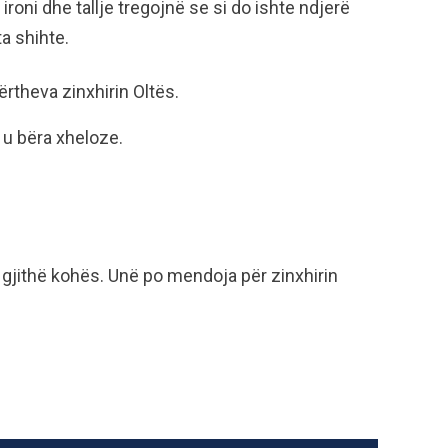
roni dhe tallje tregojnë se si do ishte ndjerë
ta shihte.
ërtheva zinxhirin Oltës.
u bëra xheloze.
gjithë kohës. Unë po mendoja për zinxhirin