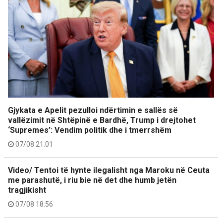
Gjykata e Apelit pezulloi ndërtimin e sallës së
vallëzimit në Shtëpinë e Bardhë, Trump i drejtohet
‘Supremes’: Vendim politik dhe i tmerrshëm
07/08 21:01
Video/ Tentoi të hynte ilegalisht nga Maroku në Ceuta
me parashutë, i riu bie në det dhe humb jetën
tragjikisht
07/08 18:56