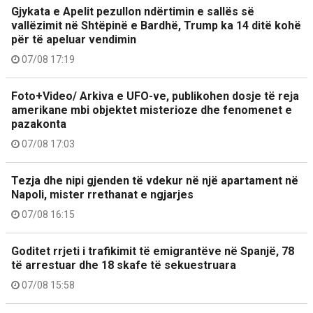
Gjykata e Apelit pezullon ndërtimin e sallës së
vallëzimit në Shtëpinë e Bardhë, Trump ka 14 ditë kohë
për të apeluar vendimin
07/08 17:19
Foto+Video/ Arkiva e UFO-ve, publikohen dosje të reja
amerikane mbi objektet misterioze dhe fenomenet e
pazakonta
07/08 17:03
Tezja dhe nipi gjenden të vdekur në një apartament në
Napoli, mister rrethanat e ngjarjes
07/08 16:15
Goditet rrjeti i trafikimit të emigrantëve në Spanjë, 78
të arrestuar dhe 18 skafe të sekuestruara
07/08 15:58