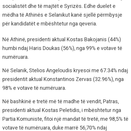
socialistët dhe të majtët e Syrizës. Edhe duelet e
mëdha të Athinës e Selanikut kanë sjellë përmbysje
për kandidatët e mbështetur nga qeveria.
Në Athinë, presidenti aktual Kostas Bakojanis (44%)
humbi ndaj Haris Doukas (56%), nga 99% e votave të
numëruara.
Në Selanik, Stelios Angeloudis kryesoi me 67.34% ndaj
presidentit aktual Konstantinos Zervas (32.96%), nga
98% e votave të numëruara.
Në bashkinë e tretë më të madhe të vendit, Patras,
presidenti aktual Kostas Peletidis, i mbështetur nga
Partia Komuniste, fitoi një mandat të tretë, me 98,5% të
votave të numëruara, duke marrë 56,70% ndaj