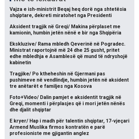
Vajza e ish-ministrit Beqaj heq dorë nga shtetësia
shqiptare, dekreti miratohet nga Presidenti
Aksident tragjik në Greqi/ Makina përplaset me
kamionin, humbin jetën nënë e bir nga Shqipëria
Ekskluzive/ Rama mbledh Qeverinë në Pogradec.
Ministrat raportojnë më 24 dhe 25 gusht, pritet
edhe mbledhja e Asamblesë që mund të ndryshojë
kabinetin
Tragjike/ Po ktheheshin në Gjermani pas
pushimeve në vendlindje, humbin jetën në aksident
tre anëtarët e familjes nga Kosova
Foto+Video/ Dalin pamjet e aksidentit tragjik në
Greqi, momenti i përplasjes që i mori jetën nënës
dhe djalit shqiptar
E kryer/ Hap i madh për talentin shqiptar, 17-vjeçari
Armend Muslika firmos kontratën e parë
profesioniste me gjigantin anglez