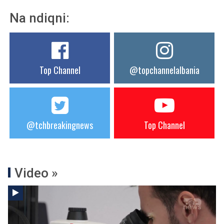
Na ndiqni:
Top Channel
@topchannelalbania
@tchbreakingnews
Top Channel
Video »