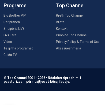
Programe
Top Channel
Big Brother VIP
Rreth Top Channel
Për’puthen
Bileta
Shqipëria LIVE
Kontakt
Fiks Fare
Puno në Top Channel
Video
Privacy Policy & Terms of Use
Të gjitha programet
Aksesueshmëria
Guida TV
© Top Channel 2001 - 2026 • Ndalohet riprodhimi i
paautorizuar i përmbajtjes së kësaj faqeje.