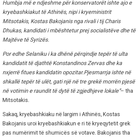
Humbja më e ndjeshme për konservatorët ishte ajo e
kryebashkiakut të Athinës, nipi i kryeministrit
Mitsotakis, Kostas Bakojanis nga rivali i tij Charis
Dhukas, kandidati i mbështetur prej socialistëve dhe të
Majtëve të Syrizës.
Por edhe Selaniku i ka dhënë përqindje tepër të ulta
kandidatit të djathtë Konstandinos Zervas dhe ka
nxjerrë fitues kandidatin opozitar.Pjesmarrja ishte në
shkallë tepër të ulët, gati një në tre grekë morrën pjesë
në votimin e raundit të dytë të zgjedhjeve lokale”
– tha
Mitsotakis.
Sakaq, kryebashkiaku në largim i Athinës, Kostas
Bakojanis uroi kryebashkiakun e ri të kryeqytetit grek
pas numërimit të shumicës së votave. Bakojanis tha