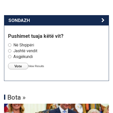
SONDAZH
Pushimet tuaja këtë vit?
Në Shqipëri
Jashtë vendit
Asgjëkundi
Vote
View Results
Bota »