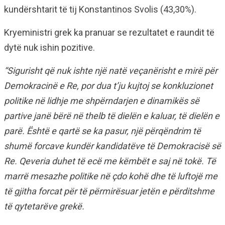
kundërshtarit të tij Konstantinos Svolis (43,30%).
Kryeministri grek ka pranuar se rezultatet e raundit të
dytë nuk ishin pozitive.
“Sigurisht që nuk ishte një natë veçanërisht e mirë për
Demokracinë e Re, por dua t’ju kujtoj se konkluzionet
politike në lidhje me shpërndarjen e dinamikës së
partive janë bërë në thelb të dielën e kaluar, të dielën e
parë. Është e qartë se ka pasur, një përqëndrim të
shumë forcave kundër kandidatëve të Demokracisë së
Re. Qeveria duhet të ecë me këmbët e saj në tokë. Të
marrë mesazhe politike në çdo kohë dhe të luftojë me
të gjitha forcat për të përmirësuar jetën e përditshme
të qytetarëve grekë.