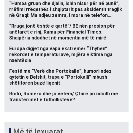
“Humba gruan dhe djalin, ishin nisur për në punë”,
rrëfimi rrëqethës i shqiptarit pas aksidentit tragjik
në Greqi: Ma ndjeu zemra, i mora në telefon…
“Rruga jonë është e qartë”/ BE nën presion për
anëtarët e rinj, Rama për Financial Times:
Shqipëria ndodhet në momentin më të mirë
Europa digjet nga vapa ekstreme/ “Thyhen”
rekordet e temperaturave, mijëra viktima nga
nxehtësia
Festë me “Verë dhe Portokalle”, humori ndez
qytetin e Belshit, trupa e “Portokalli” mbush
shëtitoren buzë liqenit
Rodri, Romero dhe jo vetëm/ Çfarë po ndodh me
transferimet e futbollistëve?
Më të lexuarat