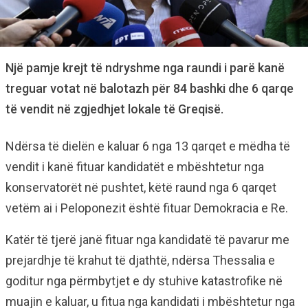
Një pamje krejt të ndryshme nga raundi i parë kanë
treguar votat në balotazh për 84 bashki dhe 6 qarqe
të vendit në zgjedhjet lokale të Greqisë.
Ndërsa të dielën e kaluar 6 nga 13 qarqet e mëdha të
vendit i kanë fituar kandidatët e mbështetur nga
konservatorët në pushtet, këtë raund nga 6 qarqet
vetëm ai i Peloponezit është fituar Demokracia e Re.
Katër të tjerë janë fituar nga kandidatë të pavarur me
prejardhje të krahut të djathtë, ndërsa Thessalia e
goditur nga përmbytjet e dy stuhive katastrofike në
muajin e kaluar, u fitua nga kandidati i mbështetur nga