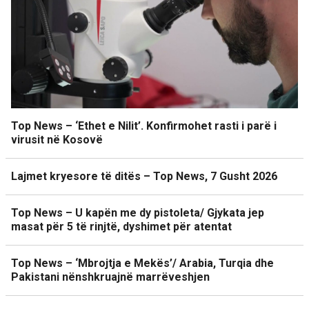
Top News – ‘Ethet e Nilit’. Konfirmohet rasti i parë i
virusit në Kosovë
Lajmet kryesore të ditës – Top News, 7 Gusht 2026
Top News – U kapën me dy pistoleta/ Gjykata jep
masat për 5 të rinjtë, dyshimet për atentat
Top News – ‘Mbrojtja e Mekës’/ Arabia, Turqia dhe
Pakistani nënshkruajnë marrëveshjen