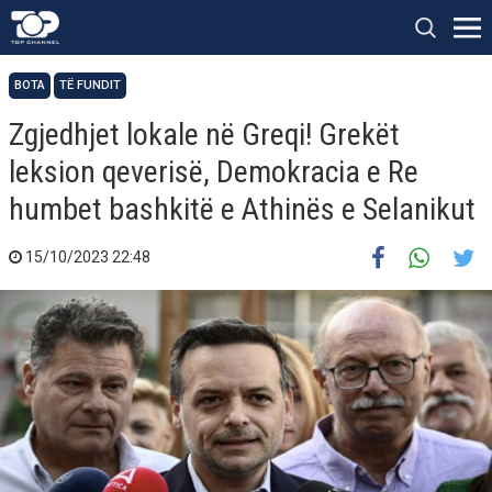
BOTA
TË FUNDIT
Zgjedhjet lokale në Greqi! Grekët
leksion qeverisë, Demokracia e Re
humbet bashkitë e Athinës e Selanikut
15/10/2023 22:48