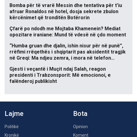
Bomba për të vrarë Messin dhe tentativa për t’iu
afruar Ronaldos në hotel, dosja sekrete zbulon
kërcënimet që tronditën Botërorin
Çfarë po ndodh me Mojtaba Khamenein? Mediat
opozitare iraniane: Mund të vdesë në çdo moment
“Humba gruan dhe djalin, ishin nisur për në punë”,
rrëfimi rrëqethës i shqiptarit pas aksidentit tragjik
në Greqi: Ma ndjeu zemra, i mora në telefon…
Gjesti i veçantë i Muçit ndaj Salah, reagon
presidenti i Trabzonsporit: Më emocionoi, e
falënderoj publikisht
Lajme
Bota
Politikë
Opinion
Kronikë
Koment