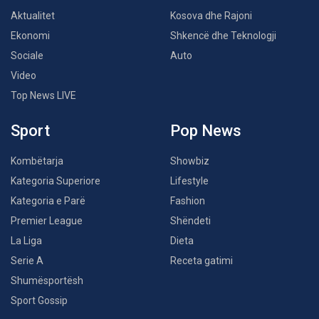
Aktualitet
Kosova dhe Rajoni
Ekonomi
Shkencë dhe Teknologji
Sociale
Auto
Video
Top News LIVE
Sport
Pop News
Kombëtarja
Showbiz
Kategoria Superiore
Lifestyle
Kategoria e Parë
Fashion
Premier League
Shëndeti
La Liga
Dieta
Serie A
Receta gatimi
Shumësportësh
Sport Gossip