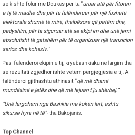
se kishte folur me Doukas për ta “
uruar atë për fitoren
e tij të madhe dhe për ta falënderuar për një fushatë
elektorale shumë të mirë, thelbësore që patëm dhe,
padyshim, për ta siguruar atë se ekipi im dhe unë jemi
absolutisht të gatshëm për të organizuar një
tranzicion
serioz dhe
koheziv.”
Pasi falënderoi ekipin e tij, kryebashkiaku në largim tha
se rezultati zgjedhor ishte vetëm përgjegjësia e tij. Ai
falënderoi gjithashtu athinasit “
që më dhanë
mundësinë e jetës dhe që më lejuan t’ju shërbej.”
“Unë largohem nga Bashkia me kokën lart, ashtu
sikurse hyra në të”-
tha Bakojanis.
Top Channel