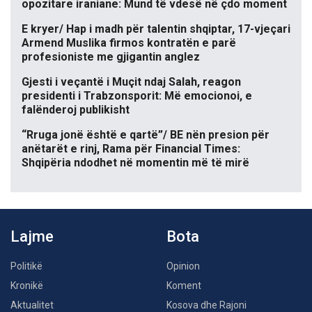
opozitare iraniane: Mund të vdesë në çdo moment
E kryer/ Hap i madh për talentin shqiptar, 17-vjeçari
Armend Muslika firmos kontratën e parë
profesioniste me gjigantin anglez
Gjesti i veçantë i Muçit ndaj Salah, reagon
presidenti i Trabzonsporit: Më emocionoi, e
falënderoj publikisht
“Rruga jonë është e qartë”/ BE nën presion për
anëtarët e rinj, Rama për Financial Times:
Shqipëria ndodhet në momentin më të mirë
Lajme
Bota
Politikë
Opinion
Kronikë
Koment
Aktualitet
Kosova dhe Rajoni