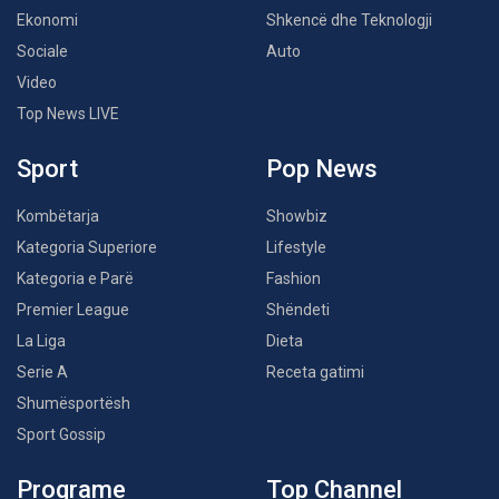
Ekonomi
Shkencë dhe Teknologji
Sociale
Auto
Video
Top News LIVE
Sport
Pop News
Kombëtarja
Showbiz
Kategoria Superiore
Lifestyle
Kategoria e Parë
Fashion
Premier League
Shëndeti
La Liga
Dieta
Serie A
Receta gatimi
Shumësportësh
Sport Gossip
Programe
Top Channel