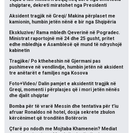
shqiptare, dekreti miratohet nga Presidenti
Aksident tragjik në Greqi/ Makina përplaset me
kamionin, humbin jetën nënë e bir nga Shqipëria
Ekskluzive/ Rama mbledh Qeverinë në Pogradec.
Ministrat raportojnë më 24 dhe 25 gusht, pritet
edhe mbledhja e Asamblesë që mund të ndryshojë
kabinetin
Tragjike/ Po ktheheshin në Gjermani pas
pushimeve në vendlindje, humbin jetën në aksident
tre anëtarët e familjes nga Kosova
Foto+Video/ Dalin pamjet e aksidentit tragjik në
Greqi, momenti i përplasjes që i mori jetën nënës
dhe djalit shqiptar
Bomba për të vrarë Messin dhe tentativa për t’iu
afruar Ronaldos në hotel, dosja sekrete zbulon
kërcënimet që tronditën Botërorin
Çfarë po ndodh me Mojtaba Khamenein? Mediat