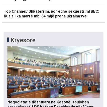
Top Channel/ Shkatërrim, por edhe sekuestrim! BBC:
Rusia i ka marrë mbi 34 mijë prona ukrainasve
Kryesore
Negociatat e dështuara në Kosovë, zbulohen
prapaskenat. LDK kërkon Presidentin për Vjosa