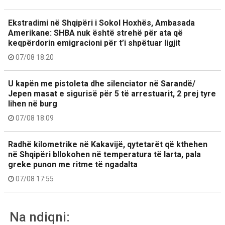
Ekstradimi në Shqipëri i Sokol Hoxhës, Ambasada
Amerikane: SHBA nuk është strehë për ata që
keqpërdorin emigracioni për t’i shpëtuar ligjit
07/08 18:20
U kapën me pistoleta dhe silenciator në Sarandë/
Jepen masat e sigurisë për 5 të arrestuarit, 2 prej tyre
lihen në burg
07/08 18:09
Radhë kilometrike në Kakavijë, qytetarët që kthehen
në Shqipëri bllokohen në temperatura të larta, pala
greke punon me ritme të ngadalta
07/08 17:55
Na ndiqni: