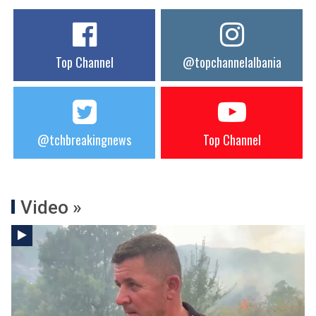
Top Channel
@topchannelalbania
@tchbreakingnews
Top Channel
Video »