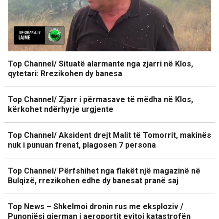
Top Channel/ Situatë alarmante nga zjarri në Klos,
qytetari: Rrezikohen dy banesa
Top Channel/ Zjarr i përmasave të mëdha në Klos,
kërkohet ndërhyrje urgjente
Top Channel/ Aksident drejt Malit të Tomorrit, makinës
nuk i punuan frenat, plagosen 7 persona
Top Channel/ Përfshihet nga flakët një magazinë në
Bulqizë, rrezikohen edhe dy banesat pranë saj
Top News – Shkelmoi dronin rus me eksploziv /
Punonjësi gjerman i aeroportit evitoi katastrofën