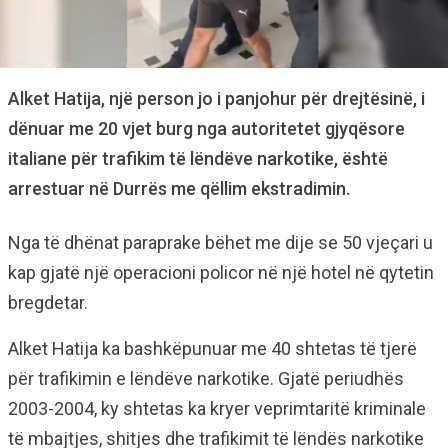
Alket Hatija, një person jo i panjohur për drejtësinë, i
dënuar me 20 vjet burg nga autoritetet gjyqësore
italiane për trafikim të lëndëve narkotike, është
arrestuar në Durrës me qëllim ekstradimin.
Nga të dhënat paraprake bëhet me dije se 50 vjeçari u
kap gjatë një operacioni policor në një hotel në qytetin
bregdetar.
Alket Hatija ka bashkëpunuar me 40 shtetas të tjerë
për trafikimin e lëndëve narkotike. Gjatë periudhës
2003-2004, ky shtetas ka kryer veprimtaritë kriminale
të mbajtjes, shitjes dhe trafikimit të lëndës narkotike