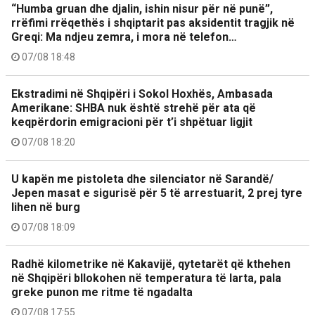
“Humba gruan dhe djalin, ishin nisur për në punë”,
rrëfimi rrëqethës i shqiptarit pas aksidentit tragjik në
Greqi: Ma ndjeu zemra, i mora në telefon…
07/08 18:48
Ekstradimi në Shqipëri i Sokol Hoxhës, Ambasada
Amerikane: SHBA nuk është strehë për ata që
keqpërdorin emigracioni për t’i shpëtuar ligjit
07/08 18:20
U kapën me pistoleta dhe silenciator në Sarandë/
Jepen masat e sigurisë për 5 të arrestuarit, 2 prej tyre
lihen në burg
07/08 18:09
Radhë kilometrike në Kakavijë, qytetarët që kthehen
në Shqipëri bllokohen në temperatura të larta, pala
greke punon me ritme të ngadalta
07/08 17:55