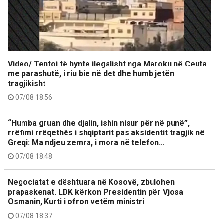
Video/ Tentoi të hynte ilegalisht nga Maroku në Ceuta
me parashutë, i riu bie në det dhe humb jetën
tragjikisht
07/08 18:56
“Humba gruan dhe djalin, ishin nisur për në punë”,
rrëfimi rrëqethës i shqiptarit pas aksidentit tragjik në
Greqi: Ma ndjeu zemra, i mora në telefon…
07/08 18:48
Negociatat e dështuara në Kosovë, zbulohen
prapaskenat. LDK kërkon Presidentin për Vjosa
Osmanin, Kurti i ofron vetëm ministri
07/08 18:37