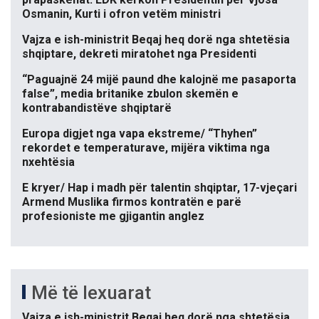
Osmanin, Kurti i ofron vetëm ministri
Vajza e ish-ministrit Beqaj heq dorë nga shtetësia
shqiptare, dekreti miratohet nga Presidenti
“Paguajnë 24 mijë paund dhe kalojnë me pasaporta
false”, media britanike zbulon skemën e
kontrabandistëve shqiptarë
Europa digjet nga vapa ekstreme/ “Thyhen”
rekordet e temperaturave, mijëra viktima nga
nxehtësia
E kryer/ Hap i madh për talentin shqiptar, 17-vjeçari
Armend Muslika firmos kontratën e parë
profesioniste me gjigantin anglez
Më të lexuarat
Vajza e ish-ministrit Beqaj heq dorë nga shtetësia