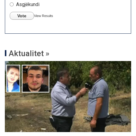
Asgjëkundi
Vote
View Results
Aktualitet »