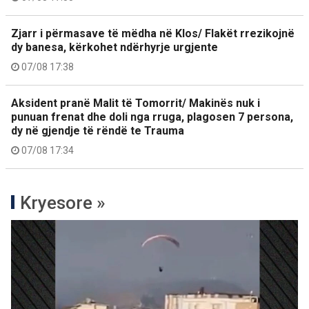
Zjarr i përmasave të mëdha në Klos/ Flakët rrezikojnë
dy banesa, kërkohet ndërhyrje urgjente
07/08 17:38
Aksident pranë Malit të Tomorrit/ Makinës nuk i
punuan frenat dhe doli nga rruga, plagosen 7 persona,
dy në gjendje të rëndë te Trauma
07/08 17:34
Kryesore »