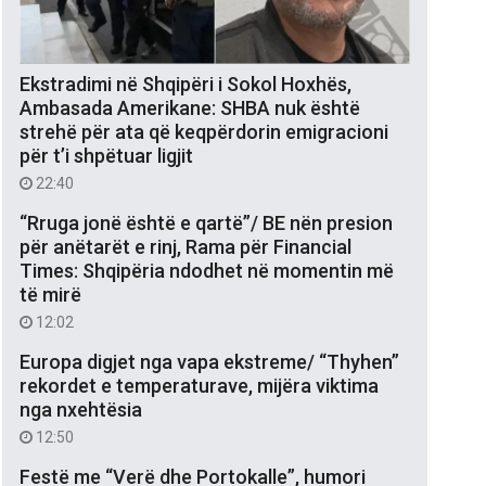
Ekstradimi në Shqipëri i Sokol Hoxhës,
Ambasada Amerikane: SHBA nuk është
strehë për ata që keqpërdorin emigracioni
për t’i shpëtuar ligjit
22:40
“Rruga jonë është e qartë”/ BE nën presion
për anëtarët e rinj, Rama për Financial
Times: Shqipëria ndodhet në momentin më
të mirë
12:02
Europa digjet nga vapa ekstreme/ “Thyhen”
rekordet e temperaturave, mijëra viktima
nga nxehtësia
12:50
Festë me “Verë dhe Portokalle”, humori