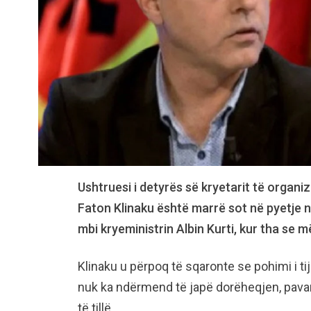
Ushtruesi i detyrës së kryetarit të organi
Faton Klinaku është marrë sot në pyetje n
mbi kryeministrin Albin Kurti, kur tha se m
Klinaku u përpoq të sqaronte se pohimi i ti
nuk ka ndërmend të japë dorëheqjen, pavarë
të tillë.