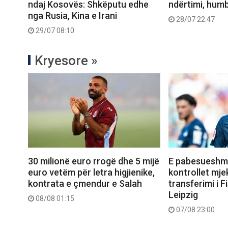
ndaj Kosovës: Shkëputu edhe
ndërtimi, humb
nga Rusia, Kina e Irani
28/07 22:47
29/07 08:10
Kryesore »
30 milionë euro rrogë dhe 5 mijë
E pabesueshme
euro vetëm për letra higjienike,
kontrollet mje
kontrata e çmendur e Salah
transferimi i Fi
Leipzig
08/08 01:15
07/08 23:00