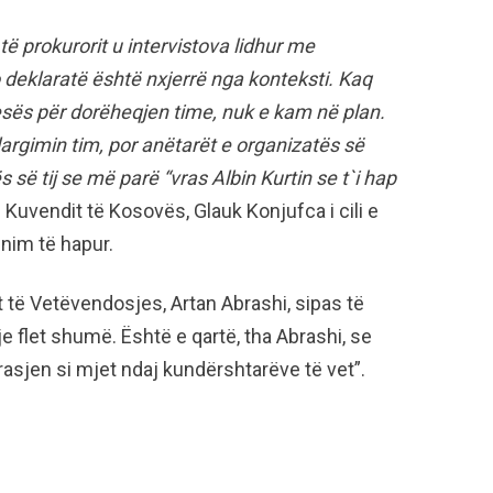
të prokurorit u intervistova lidhur me
o deklaratë është nxjerrë nga konteksti. Kaq
sës për dorëheqjen time, nuk e kam në plan.
argimin tim, por anëtarët e organizatës së
s së tij se më parë “vras Albin Kurtin se t`i hap
i Kuvendit të Kosovës, Glauk Konjufca i cili e
nim të hapur.
t të Vetëvendosjes, Artan Abrashi, sipas të
sje flet shumë. Është e qartë, tha Abrashi, se
rasjen si mjet ndaj kundërshtarëve të vet”.