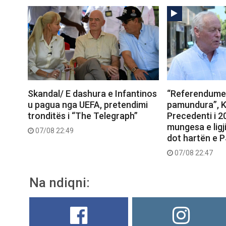
Skandal/ E dashura e Infantinos
“Referendumet
u pagua nga UEFA, pretendimi
pamundura”, K
tronditës i “The Telegraph”
Precedenti i 
mungesa e ligj
07/08 22:49
dot hartën e 
07/08 22:47
Na ndiqni: