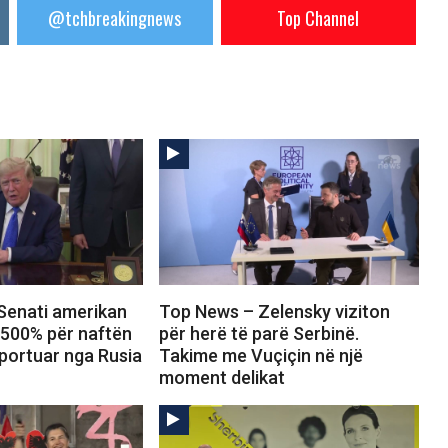
@tchbreakingnews
Top Channel
Senati amerikan
Top News – Zelensky viziton
 500% për naftën
për herë të parë Serbinë.
portuar nga Rusia
Takime me Vuçiçin në një
moment delikat