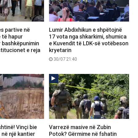
s partive në
Lumir Abdixhikun e shpëtojnë
 të hapur
17 vota nga shkarkimi, shumica
r bashkëpunimin
e Kuvendit të LDK-së votëbeson
titucionet e reja
kryetarin
30/07 21:40
htinë! Vinçi bie
Varrezë masive në Zubin
 në një kantier
Potok? Gërmime në fshatin