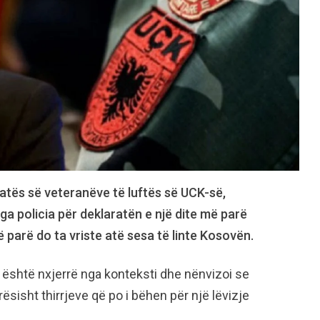
zatës së veteranëve të luftës së UCK-së,
ga policia për deklaratën e një dite më parë
ë parë do ta vriste atë sesa të linte Kosovën.
j është nxjerrë nga konteksti dhe nënvizoi se
sisht thirrjeve që po i bëhen për një lëvizje