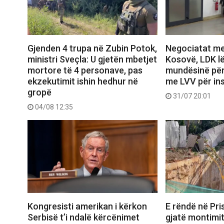
Gjenden 4 trupa në Zubin Potok,
Negociatat me
ministri Sveçla: U gjetën mbetjet
Kosovë, LDK lë
mortore të 4 personave, pas
mundësinë pë
ekzekutimit ishin hedhur në
me LVV për ins
gropë
31/07 20:01
04/08 12:35
Kongresisti amerikan i kërkon
E rëndë në Pris
Serbisë t’i ndalë kërcënimet
gjatë montimit