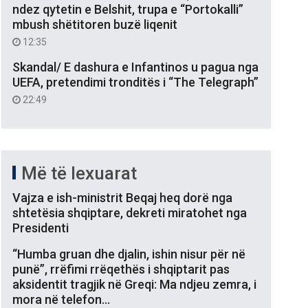
ndez qytetin e Belshit, trupa e “Portokalli”
mbush shëtitoren buzë liqenit
12:35
Skandal/ E dashura e Infantinos u pagua nga
UEFA, pretendimi tronditës i “The Telegraph”
22:49
Më të lexuarat
Vajza e ish-ministrit Beqaj heq dorë nga
shtetësia shqiptare, dekreti miratohet nga
Presidenti
“Humba gruan dhe djalin, ishin nisur për në
punë”, rrëfimi rrëqethës i shqiptarit pas
aksidentit tragjik në Greqi: Ma ndjeu zemra, i
mora në telefon…