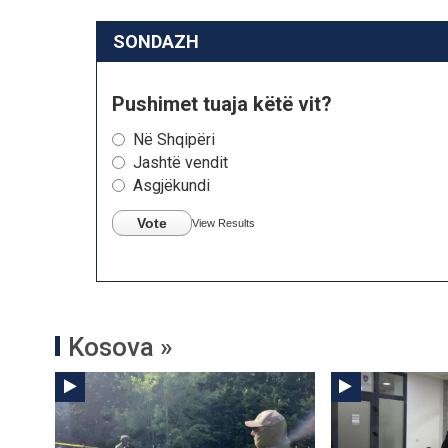
SONDAZH
Pushimet tuaja këtë vit?
Në Shqipëri
Jashtë vendit
Asgjëkundi
Vote
View Results
Kosova »