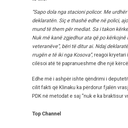
“Sapo dola nga stacioni policor. Me urdhër 
deklaratën. Siç e thashë edhe në polici, aj
mund të them për mediat. Sa i takon kërke
Nuk më kanë zgjedhur ata që po kërkojnë l
veteranëve”, bëri të ditur ai. Ndaj deklaratë
rrugën e të iki nga Kosova”,
reagoi kryetari 
cilësoi atë të papranueshme dhe një kërcë
Edhe më i ashpër ishte qëndrimi i deputeti
cilit fakti që Klinaku ka përdorur fjalën vra
PDK në metodat e saj “nuk e ka braktisur v
Top Channel