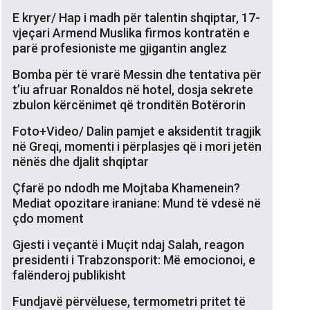
E kryer/ Hap i madh për talentin shqiptar, 17-
vjeçari Armend Muslika firmos kontratën e
parë profesioniste me gjigantin anglez
Bomba për të vrarë Messin dhe tentativa për
t’iu afruar Ronaldos në hotel, dosja sekrete
zbulon kërcënimet që tronditën Botërorin
Foto+Video/ Dalin pamjet e aksidentit tragjik
në Greqi, momenti i përplasjes që i mori jetën
nënës dhe djalit shqiptar
Çfarë po ndodh me Mojtaba Khamenein?
Mediat opozitare iraniane: Mund të vdesë në
çdo moment
Gjesti i veçantë i Muçit ndaj Salah, reagon
presidenti i Trabzonsporit: Më emocionoi, e
falënderoj publikisht
Fundjavë përvëluese, termometri pritet të