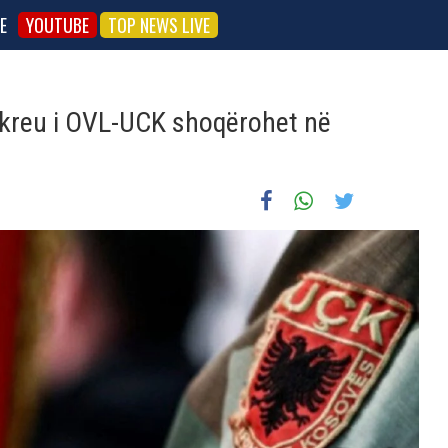
E
YOUTUBE
TOP NEWS LIVE
, kreu i OVL-UCK shoqërohet në