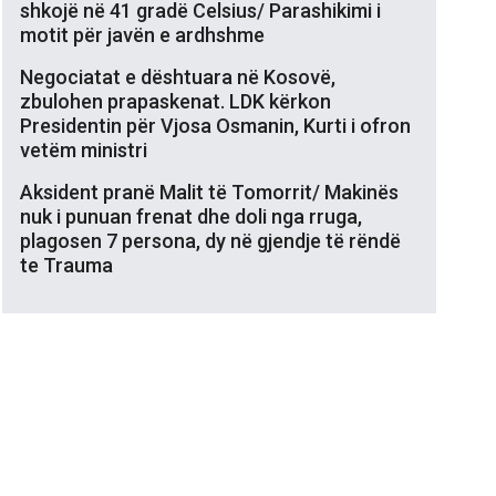
shkojë në 41 gradë Celsius/ Parashikimi i
motit për javën e ardhshme
Negociatat e dështuara në Kosovë,
zbulohen prapaskenat. LDK kërkon
Presidentin për Vjosa Osmanin, Kurti i ofron
vetëm ministri
Aksident pranë Malit të Tomorrit/ Makinës
nuk i punuan frenat dhe doli nga rruga,
plagosen 7 persona, dy në gjendje të rëndë
te Trauma