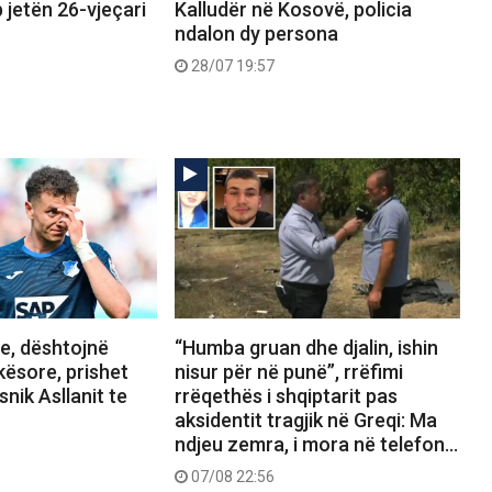
 jetën 26-vjeçari
Kalludër në Kosovë, policia
ndalon dy persona
28/07 19:57
, dështojnë
“Humba gruan dhe djalin, ishin
kësore, prishet
nisur për në punë”, rrëfimi
snik Asllanit te
rrëqethës i shqiptarit pas
aksidentit tragjik në Greqi: Ma
ndjeu zemra, i mora në telefon…
07/08 22:56