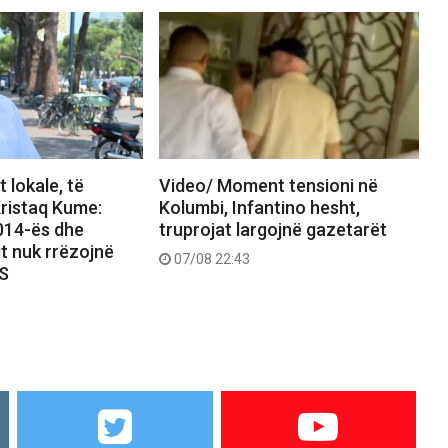
 lokale, të
Video/ Moment tensioni në
ristaq Kume:
Kolumbi, Infantino hesht,
2014-ës dhe
truprojat largojnë gazetarët
it nuk rrëzojnë
07/08 22:43
PS