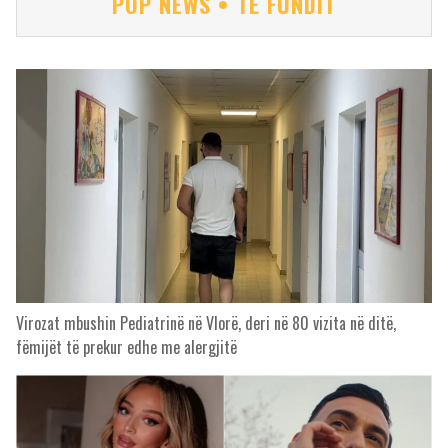
POP NEWS • TË FUNDIT
Virozat mbushin Pediatrinë në Vlorë, deri në 80 vizita në ditë,
fëmijët të prekur edhe me alergjitë