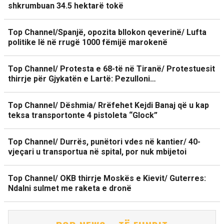
shkrumbuan 34.5 hektarë tokë
Top Channel/Spanjë, opozita bllokon qeverinë/ Lufta
politike lë në rrugë 1000 fëmijë marokenë
Top Channel/ Protesta e 68-të në Tiranë/ Protestuesit
thirrje për Gjykatën e Lartë: Pezulloni…
Top Channel/ Dëshmia/ Rrëfehet Kejdi Banaj që u kap
teksa transportonte 4 pistoleta “Glock”
Top Channel/ Durrës, punëtori vdes në kantier/ 40-
vjeçari u transportua në spital, por nuk mbijetoi
Top Channel/ OKB thirrje Moskës e Kievit/ Guterres:
Ndalni sulmet me raketa e dronë