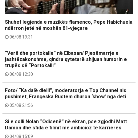
Shuhet legjenda e muzikës flamenco, Pepe Habichuela
ndërron jetë në moshën 81-vjeçare
06/08 19:31
“Verë dhe portokalle” në Elbasan/ Pjesëmarrje e
jashtëzakonshme, qindra qytetarë shijuan humorin e
trupës së “Portokalli”
06/08 12:30
Foto/ “Ka dalë dielli”, moderatorja e Top Channel nis
pushimet, Françeska Rustem dhuron ‘show’ nga deti
05/08 21:56
Si e solli Nolan “Odisenë” në ekran, pse zgjodhi Matt
Damon dhe sfida e filmit më ambicioz të karrierës
04/08 15:09