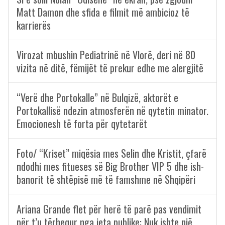
Matt Damon dhe sfida e filmit më ambicioz të
karrierës
Virozat mbushin Pediatrinë në Vlorë, deri në 80
vizita në ditë, fëmijët të prekur edhe me alergjitë
“Verë dhe Portokalle” në Bulqizë, aktorët e
Portokallisë ndezin atmosferën në qytetin minator.
Emocionesh të forta për qytetarët
Foto/ “Kriset” miqësia mes Selin dhe Kristit, çfarë
ndodhi mes fitueses së Big Brother VIP 5 dhe ish-
banorit të shtëpisë më të famshme në Shqipëri
Ariana Grande flet për herë të parë pas vendimit
për t’u tërhequr nga jeta publike: Nuk ishte një