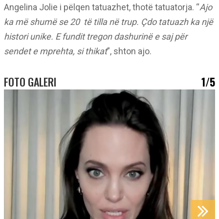
Angelina Jolie i pëlqen tatuazhet, thotë tatuatorja. “
Ajo
ka më shumë se 20 të tilla në trup. Çdo tatuazh ka një
histori unike. E fundit tregon dashurinë e saj për
sendet e mprehta, si thikat
”, shton ajo.
FOTO GALERI
1/5