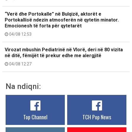
“Verë dhe Portokalle” në Bulqizë, aktorët e
Portokallisë ndezin atmosferën në qytetin minator.
Emocionesh të forta për qytetarët
04/08 12:53
Virozat mbushin Pediatrinë në Vlorë, deri në 80 vizita
në ditë, fëmijët të prekur edhe me alergjitë
04/08 12:27
Na ndiqni:
Top Channel
TCH Pop News