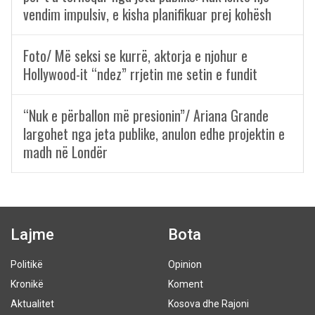
vendim impulsiv, e kisha planifikuar prej kohësh
Foto/ Më seksi se kurrë, aktorja e njohur e
Hollywood-it “ndez” rrjetin me setin e fundit
“Nuk e përballon më presionin”/ Ariana Grande
largohet nga jeta publike, anulon edhe projektin e
madh në Londër
Lajme
Bota
Politikë
Opinion
Kronikë
Koment
Aktualitet
Kosova dhe Rajoni