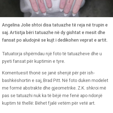
Angelina Jolie shtoi disa tatuazhe të reja në trupin e
saj. Artistja bëri tatuazhe në dy gishtat e mesit dhe
fansat po aludojnë se kujt i dedikohen veprat e artit.
Tatuatorja shpërndau një foto të tatuazheve dhe u
pyeti fansat për kuptimin e tyre.
Komentuesit thonë se janë shenjë për për ish-
bashkëshortin e saj, Brad Pitt. Në foto duken modelet
me formë abstrakte dhe gjeometrike. Z.K. shkroi më
pas se tatuazhi nuk ka të bëjë me fenë apo ndonjë
kuptim të thellë: Bëhet fjalë vetëm për vetë art.