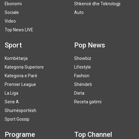
Ekonomi
Shkencë dhe Teknologji
Sociale
Auto
Video
Top News LIVE
Sport
Pop News
Kombëtarja
Showbiz
Kategoria Superiore
Lifestyle
Kategoria e Parë
Fashion
Premier League
Shëndeti
La Liga
Dieta
Serie A
Receta gatimi
Shumësportësh
Sport Gossip
Programe
Top Channel