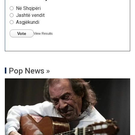
Në Shqipëri
Jashtë vendit
Asgjëkundi
Vote
View Results
Pop News »