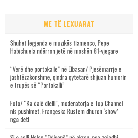
ME TË LEXUARAT
Shuhet legjenda e muzikës flamenco, Pepe
Habichuela ndërron jetë në moshën 81-vjeçare
“Verë dhe portokalle” në Elbasan/ Pjesëmarrje e
jashtëzakonshme, qindra qytetarë shijuan humorin
e trupës së “Portokalli”
Foto/ “Ka dalë dielli”, moderatorja e Top Channel
nis pushimet, Françeska Rustem dhuron ‘show’
nga deti
Si e solli Nolan “Odisenë” në ekran, pse zgjodhi