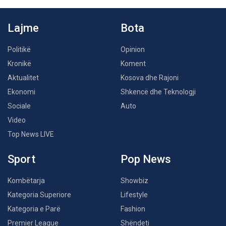
Lajme
Bota
Politikë
Opinion
Kronikë
Koment
Aktualitet
Kosova dhe Rajoni
Ekonomi
Shkencë dhe Teknologji
Sociale
Auto
Video
Top News LIVE
Sport
Pop News
Kombëtarja
Showbiz
Kategoria Superiore
Lifestyle
Kategoria e Parë
Fashion
Premier League
Shëndeti