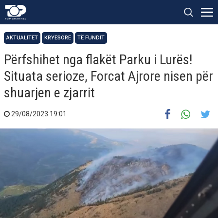
AKTUALITET
KRYESORE
TË FUNDIT
Përfshihet nga flakët Parku i Lurës!
Situata serioze, Forcat Ajrore nisen për
shuarjen e zjarrit
29/08/2023 19:01