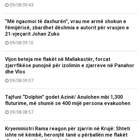
09/08 09:43
“Më ngacmoi të dashurën”, vrau me armë shokun e
fëmijërisë, zbardhet dëshmia e autorit për vrasjen e
21-vjeçarit Johan Zuko
09/08 09:10
Vijon beteja me flakët në Mallakastër, forcat
zjarrfikëse punojnë për izolimin e zjarreve në Panahor
dhe Vlos
09/08 09:07
Tajfuni “Dolphin” godet Azinë/ Anulohen mbi 1,300
fluturime, më shumë se 400 mijë persona evakuohen
09/08 08:57
Kryeministri Rama reagon për zjarrin në Krujë: Shteti
ishte në këmbë, heronjtë tanë u përballën me flakët