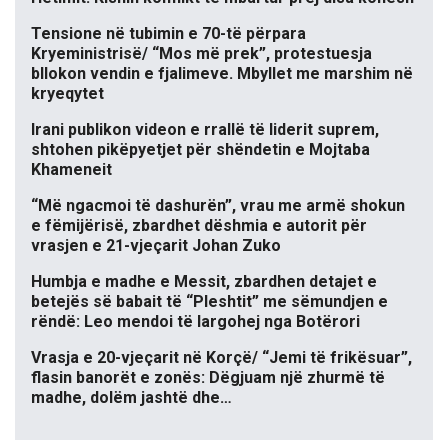
Tensione në tubimin e 70-të përpara
Kryeministrisë/ “Mos më prek”, protestuesja
bllokon vendin e fjalimeve. Mbyllet me marshim në
kryeqytet
Irani publikon videon e rrallë të liderit suprem,
shtohen pikëpyetjet për shëndetin e Mojtaba
Khameneit
“Më ngacmoi të dashurën”, vrau me armë shokun
e fëmijërisë, zbardhet dëshmia e autorit për
vrasjen e 21-vjeçarit Johan Zuko
Humbja e madhe e Messit, zbardhen detajet e
betejës së babait të “Pleshtit” me sëmundjen e
rëndë: Leo mendoi të largohej nga Botërori
Vrasja e 20-vjeçarit në Korçë/ “Jemi të frikësuar”,
flasin banorët e zonës: Dëgjuam një zhurmë të
madhe, dolëm jashtë dhe…