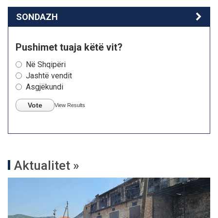
SONDAZH
Pushimet tuaja këtë vit?
Në Shqipëri
Jashtë vendit
Asgjëkundi
Vote
View Results
Aktualitet »