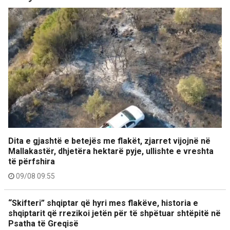
Dita e gjashtë e betejës me flakët, zjarret vijojnë në
Mallakastër, dhjetëra hektarë pyje, ullishte e vreshta
të përfshira
09/08 09:55
“Skifteri” shqiptar që hyri mes flakëve, historia e
shqiptarit që rrezikoi jetën për të shpëtuar shtëpitë në
Psatha të Greqisë