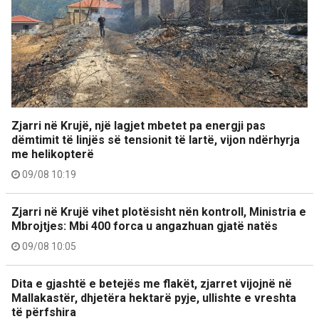
Zjarri në Krujë, një lagjet mbetet pa energji pas
dëmtimit të linjës së tensionit të lartë, vijon ndërhyrja
me helikopterë
09/08 10:19
Zjarri në Krujë vihet plotësisht nën kontroll, Ministria e
Mbrojtjes: Mbi 400 forca u angazhuan gjatë natës
09/08 10:05
Dita e gjashtë e betejës me flakët, zjarret vijojnë në
Mallakastër, dhjetëra hektarë pyje, ullishte e vreshta
të përfshira