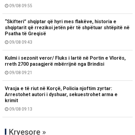
09/08 09:55
“Skifteri” shqiptar që hyri mes flakëve, historia e
shqiptarit që rrezikoi jetën për të shpëtuar shtëpitë në
Psatha të Greqisë
09/08 09:43
Kulmi i sezonit veror/ Fluks i lartë në Portin e Vlorës,
rreth 2700 pasagjerë mbërrijnë nga Brindisi
09/08 09:21
Vrasja e të riut në Korçë, Policia njoftim zyrtar:
Arrestohet autori i dyshuar, sekuestrohet arma e
krimit
09/08 09:13
Kryesore »