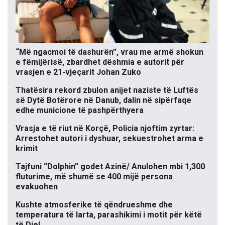
“Më ngacmoi të dashurën”, vrau me armë shokun
e fëmijërisë, zbardhet dëshmia e autorit për
vrasjen e 21-vjeçarit Johan Zuko
Thatësira rekord zbulon anijet naziste të Luftës
së Dytë Botërore në Danub, dalin në sipërfaqe
edhe municione të pashpërthyera
Vrasja e të riut në Korçë, Policia njoftim zyrtar:
Arrestohet autori i dyshuar, sekuestrohet arma e
krimit
Tajfuni “Dolphin” godet Azinë/ Anulohen mbi 1,300
fluturime, më shumë se 400 mijë persona
evakuohen
Kushte atmosferike të qëndrueshme dhe
temperatura të larta, parashikimi i motit për këtë
të Diel