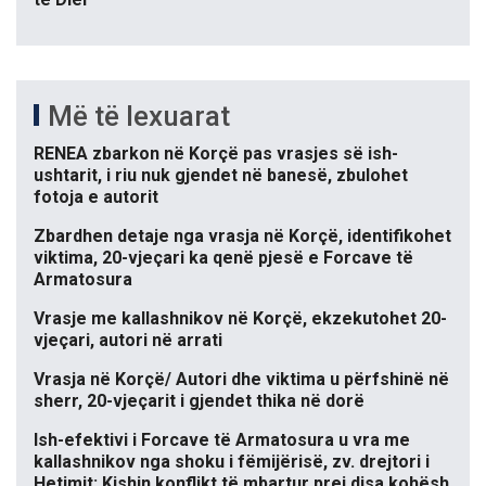
Më të lexuarat
RENEA zbarkon në Korçë pas vrasjes së ish-
ushtarit, i riu nuk gjendet në banesë, zbulohet
fotoja e autorit
Zbardhen detaje nga vrasja në Korçë, identifikohet
viktima, 20-vjeçari ka qenë pjesë e Forcave të
Armatosura
Vrasje me kallashnikov në Korçë, ekzekutohet 20-
vjeçari, autori në arrati
Vrasja në Korçë/ Autori dhe viktima u përfshinë në
sherr, 20-vjeçarit i gjendet thika në dorë
Ish-efektivi i Forcave të Armatosura u vra me
kallashnikov nga shoku i fëmijërisë, zv. drejtori i
Hetimit: Kishin konflikt të mbartur prej disa kohësh