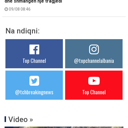
dhe shmangën një tragjedi
09/08 08:46
Na ndiqni:
Top Channel
@topchannelalbania
@tchbreakingnews
Top Channel
Video »