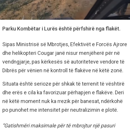
Parku Kombëtar i Lurës është përfshirë nga flakët.
Sipas Ministrisë së Mbrotjes, Efektivët e Forcës Ajrore
dhe helikopteri Cougar janë nisur menjëherë për në
vendngjarje, pas kërkesës së autoriteteve vendore të
Dibrës për vënien në kontroll të flakëve në këtë zonë.
Situata është serioze për shkak të terrenit të vështirë
dhe erës e cila ka favorizuar përhapjen e flakëve. Deri
në këtë moment nuk ka rrezik për banesat, ndërkohë
po punohet me intensitet për neutralizimin e plotë.
“Gatishmëri maksimale për të mbrojtur një pasuri