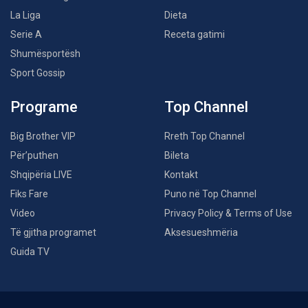
La Liga
Dieta
Serie A
Receta gatimi
Shumësportësh
Sport Gossip
Programe
Top Channel
Big Brother VIP
Rreth Top Channel
Për’puthen
Bileta
Shqipëria LIVE
Kontakt
Fiks Fare
Puno në Top Channel
Video
Privacy Policy & Terms of Use
Të gjitha programet
Aksesueshmëria
Guida TV