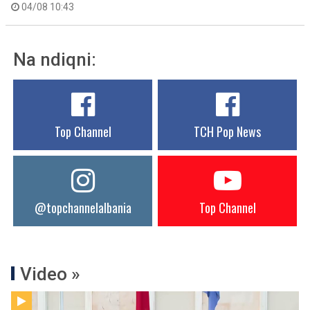
04/08 10:43
Na ndiqni:
Top Channel
TCH Pop News
@topchannelalbania
Top Channel
Video »