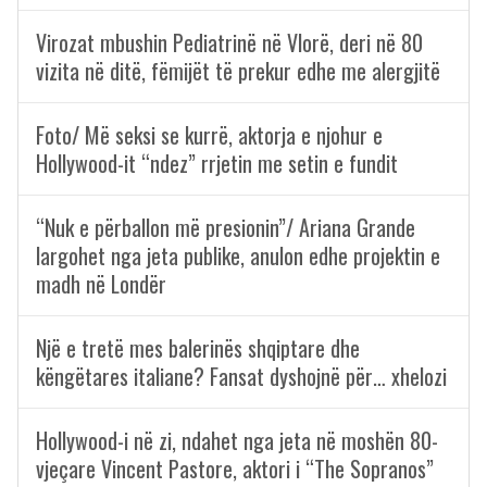
Virozat mbushin Pediatrinë në Vlorë, deri në 80
vizita në ditë, fëmijët të prekur edhe me alergjitë
Foto/ Më seksi se kurrë, aktorja e njohur e
Hollywood-it “ndez” rrjetin me setin e fundit
“Nuk e përballon më presionin”/ Ariana Grande
largohet nga jeta publike, anulon edhe projektin e
madh në Londër
Një e tretë mes balerinës shqiptare dhe
këngëtares italiane? Fansat dyshojnë për… xhelozi
Hollywood-i në zi, ndahet nga jeta në moshën 80-
vjeçare Vincent Pastore, aktori i “The Sopranos”