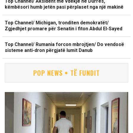
Top Channel/ Aksident me vdekje në Durrës,
këmbësori humb jetën pasi përplaset nga një makinë
Top Channel/ Michigan, tronditen demokratët/
Zgjedhjet promare për Senatin i fiton Abdul El-Sayed
Top Channel/ Rumania forcon mbrojtjen/ Do vendosë
sisteme anti-dron përgjatë lumit Danub
POP NEWS • TË FUNDIT