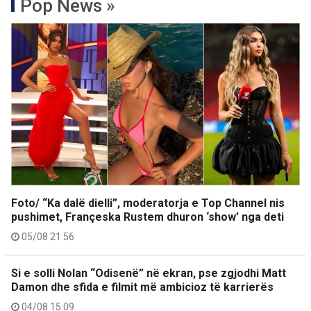
Pop News »
Foto/ “Ka dalë dielli”, moderatorja e Top Channel nis
pushimet, Françeska Rustem dhuron ‘show’ nga deti
05/08 21:56
Si e solli Nolan “Odisenë” në ekran, pse zgjodhi Matt
Damon dhe sfida e filmit më ambicioz të karrierës
04/08 15:09