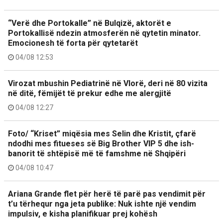
“Verë dhe Portokalle” në Bulqizë, aktorët e
Portokallisë ndezin atmosferën në qytetin minator.
Emocionesh të forta për qytetarët
04/08 12:53
Virozat mbushin Pediatrinë në Vlorë, deri në 80 vizita
në ditë, fëmijët të prekur edhe me alergjitë
04/08 12:27
Foto/ “Kriset” miqësia mes Selin dhe Kristit, çfarë
ndodhi mes fitueses së Big Brother VIP 5 dhe ish-
banorit të shtëpisë më të famshme në Shqipëri
04/08 10:47
Ariana Grande flet për herë të parë pas vendimit për
t’u tërhequr nga jeta publike: Nuk ishte një vendim
impulsiv, e kisha planifikuar prej kohësh