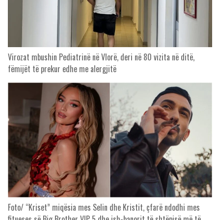
Virozat mbushin Pediatrinë në Vlorë, deri në 80 vizita në ditë,
fëmijët të prekur edhe me alergjitë
Foto/ “Kriset” miqësia mes Selin dhe Kristit, çfarë ndodhi mes
fitueses së Big Brother VIP 5 dhe ish-banorit të shtëpisë më të