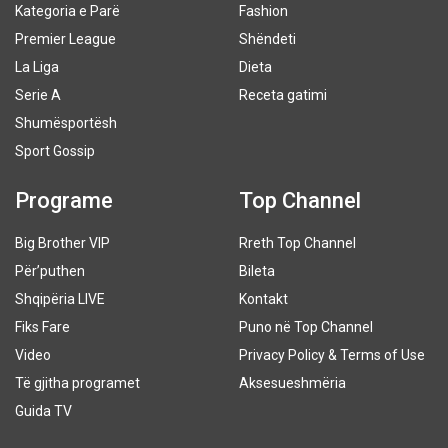
Kategoria e Parë
Fashion
Premier League
Shëndeti
La Liga
Dieta
Serie A
Receta gatimi
Shumësportësh
Sport Gossip
Programe
Top Channel
Big Brother VIP
Rreth Top Channel
Për’puthen
Bileta
Shqipëria LIVE
Kontakt
Fiks Fare
Puno në Top Channel
Video
Privacy Policy & Terms of Use
Të gjitha programet
Aksesueshmëria
Guida TV