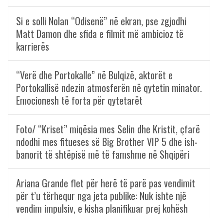
Si e solli Nolan “Odisenë” në ekran, pse zgjodhi
Matt Damon dhe sfida e filmit më ambicioz të
karrierës
“Verë dhe Portokalle” në Bulqizë, aktorët e
Portokallisë ndezin atmosferën në qytetin minator.
Emocionesh të forta për qytetarët
Foto/ “Kriset” miqësia mes Selin dhe Kristit, çfarë
ndodhi mes fitueses së Big Brother VIP 5 dhe ish-
banorit të shtëpisë më të famshme në Shqipëri
Ariana Grande flet për herë të parë pas vendimit
për t’u tërhequr nga jeta publike: Nuk ishte një
vendim impulsiv, e kisha planifikuar prej kohësh