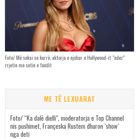
Foto/ Më seksi se kurrë, aktorja e njohur e Hollywood-it “ndez”
rrjetin me setin e fundit
ME TË LEXUARAT
Foto/ “Ka dalë dielli”, moderatorja e Top Channel
nis pushimet, Françeska Rustem dhuron ‘show’
nga deti