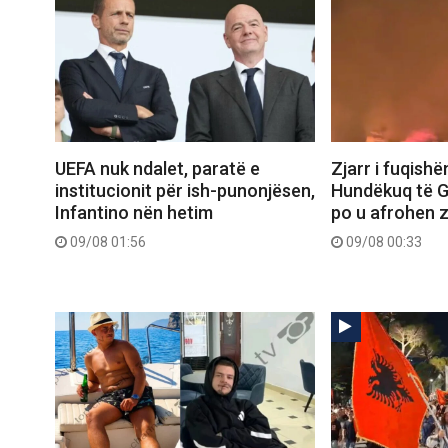
UEFA nuk ndalet, paratë e
Zjarr i fuqish
institucionit për ish-punonjësen,
Hundëkuq të Gj
Infantino nën hetim
po u afrohen 
09/08 01:56
09/08 00:33