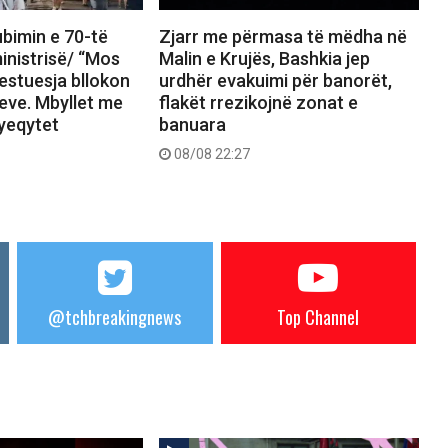
bimin e 70-të
Zjarr me përmasa të mëdha në
inistrisë/ “Mos
Malin e Krujës, Bashkia jep
estuesja bllokon
urdhër evakuimi për banorët,
meve. Mbyllet me
flakët rrezikojnë zonat e
yeqytet
banuara
08/08 22:27
@tchbreakingnews
Top Channel