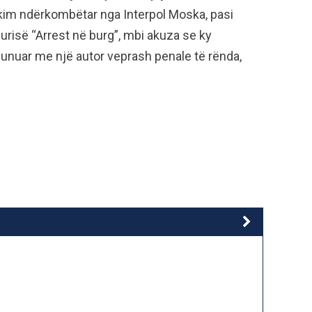
ërkim ndërkombëtar nga Interpol Moska, pasi
urisë “Arrest në burg”, mbi akuza se ky
unuar me një autor veprash penale të rënda,