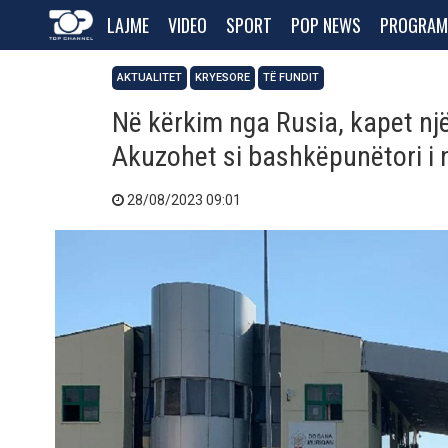
LAJME
VIDEO
SPORT
POP NEWS
PROGRAM
AKTUALITET
KRYESORE
TË FUNDIT
Në kërkim nga Rusia, kapet nj
Akuzohet si bashkëpunëtori i n
28/08/2023 09:01