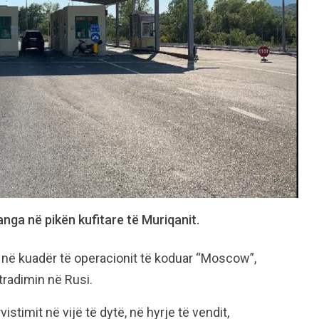
nga në pikën kufitare të Muriqanit.
r në kuadër të operacionit të koduar “Moscow”,
stradimin në Rusi.
stimit në vijë të dytë, në hyrje të vendit,