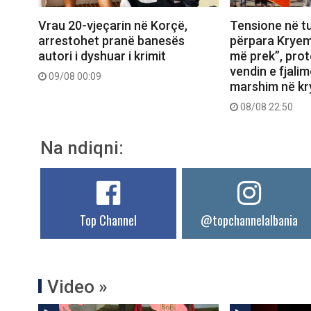
Vrau 20-vjeçarin në Korçë,
Tensione në tu
arrestohet pranë banesës
përpara Kryem
autori i dyshuar i krimit
më prek”, prot
vendin e fjali
09/08 00:09
marshim në kr
08/08 22:50
Na ndiqni:
Top Channel
@topchannelalbania
Video »