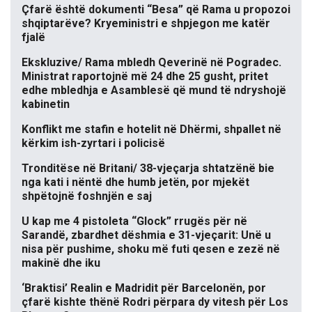
Çfarë është dokumenti “Besa” që Rama u propozoi
shqiptarëve? Kryeministri e shpjegon me katër
fjalë
Ekskluzive/ Rama mbledh Qeverinë në Pogradec.
Ministrat raportojnë më 24 dhe 25 gusht, pritet
edhe mbledhja e Asamblesë që mund të ndryshojë
kabinetin
Konflikt me stafin e hotelit në Dhërmi, shpallet në
kërkim ish-zyrtari i policisë
Tronditëse në Britani/ 38-vjeçarja shtatzënë bie
nga kati i nëntë dhe humb jetën, por mjekët
shpëtojnë foshnjën e saj
U kap me 4 pistoleta “Glock” rrugës për në
Sarandë, zbardhet dëshmia e 31-vjeçarit: Unë u
nisa për pushime, shoku më futi qesen e zezë në
makinë dhe iku
‘Braktisi’ Realin e Madridit për Barcelonën, por
çfarë kishte thënë Rodri përpara dy vitesh për Los