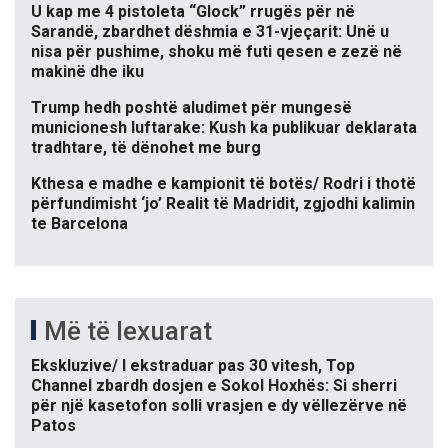
U kap me 4 pistoleta “Glock” rrugës për në
Sarandë, zbardhet dëshmia e 31-vjeçarit: Unë u
nisa për pushime, shoku më futi qesen e zezë në
makinë dhe iku
Trump hedh poshtë aludimet për mungesë
municionesh luftarake: Kush ka publikuar deklarata
tradhtare, të dënohet me burg
Kthesa e madhe e kampionit të botës/ Rodri i thotë
përfundimisht ‘jo’ Realit të Madridit, zgjodhi kalimin
te Barcelona
Më të lexuarat
Ekskluzive/ I ekstraduar pas 30 vitesh, Top
Channel zbardh dosjen e Sokol Hoxhës: Si sherri
për një kasetofon solli vrasjen e dy vëllezërve në
Patos