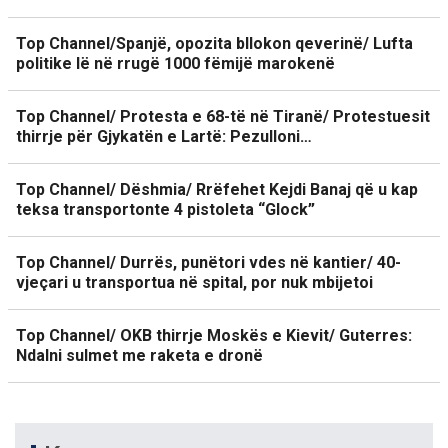
Top Channel/Spanjë, opozita bllokon qeverinë/ Lufta
politike lë në rrugë 1000 fëmijë marokenë
Top Channel/ Protesta e 68-të në Tiranë/ Protestuesit
thirrje për Gjykatën e Lartë: Pezulloni…
Top Channel/ Dëshmia/ Rrëfehet Kejdi Banaj që u kap
teksa transportonte 4 pistoleta “Glock”
Top Channel/ Durrës, punëtori vdes në kantier/ 40-
vjeçari u transportua në spital, por nuk mbijetoi
Top Channel/ OKB thirrje Moskës e Kievit/ Guterres:
Ndalni sulmet me raketa e dronë