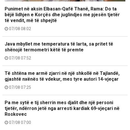
Punimet në aksin Elbasan-Qafë Thanë, Rama: Do ta
bëjë lidhjen e Korçës dhe juglindjes me pjesën tjetër
të vendit, më të shpejtë
07/08 08:02
Java mbyllet me temperatura të larta, sa pritet të
shënojë termometri këtë të premte
07/08 07:52
Të shtëna me armë zjarri në një shkollë në Tajlandë,
gjashtë nxënës të vdekur, mes tyre autori 14-vjeçar
07/08 07:25
Pa me sytë e tij sherrin mes djalit dhe një personi
tjetër, ndërron jetë nga arresti kardiak 69-vjeçari në
Roskovec
07/08 07:00