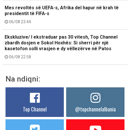
Mes revoltës së UEFA-s, Afrika del hapur në krah të
presidentit të FIFA-s
06/08 23:44
Ekskluzive/ I ekstraduar pas 30 vitesh, Top Channel
zbardh dosjen e Sokol Hoxhës: Si sherri për një
kasetofon solli vrasjen e dy vëllezërve në Patos
06/08 22:58
Na ndiqni:
Top Channel
@topchannelalbania