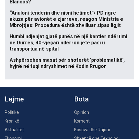
Blancos?
“Anuloni tenderin dhe nisni hetimet”/ PD ngre
akuza për avionët e zjarreve, reagon Ministria e
Mbrojtjes: Procedura është zhvilluar sipas ligjit
Humbi ndjenjat gjatë punës në një kantier ndërtimi
në Durrës, 40-vjeçari ndërron jetë pasi u
transportua në spital
Ashpërsohen masat për shoferët ‘problematikë’,
hyjnë në fuqi ndryshimet në Kodin Rrugor
Lajme
Bota
Politikë
Opinion
Kronikë
Koment
Aktualitet
Kosova dhe Rajoni
Ekonomi
Shkencë dhe Teknologji