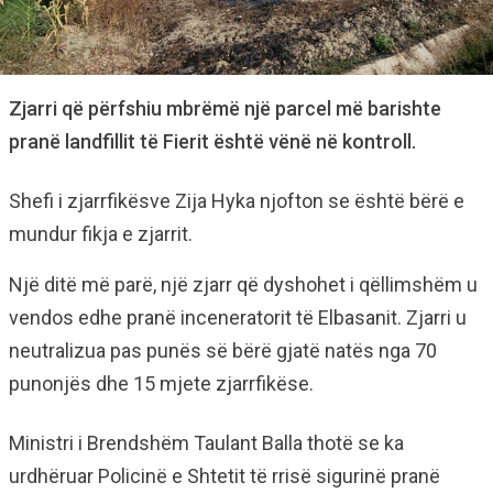
Zjarri që përfshiu mbrëmë një parcel më barishte
pranë landfillit të Fierit është vënë në kontroll.
Shefi i zjarrfikësve Zija Hyka njofton se është bërë e
mundur fikja e zjarrit.
Një ditë më parë, një zjarr që dyshohet i qëllimshëm u
vendos edhe pranë inceneratorit të Elbasanit. Zjarri u
neutralizua pas punës së bërë gjatë natës nga 70
punonjës dhe 15 mjete zjarrfikëse.
Ministri i Brendshëm Taulant Balla thotë se ka
urdhëruar Policinë e Shtetit të rrisë sigurinë pranë