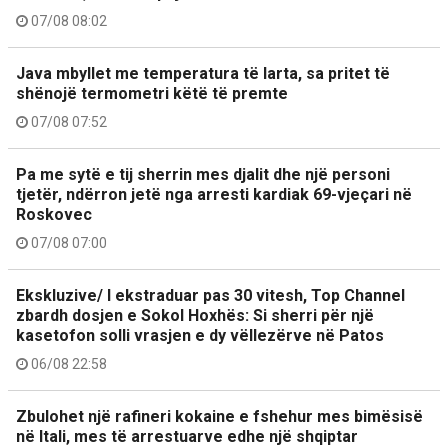
07/08 08:02
Java mbyllet me temperatura të larta, sa pritet të
shënojë termometri këtë të premte
07/08 07:52
Pa me sytë e tij sherrin mes djalit dhe një personi
tjetër, ndërron jetë nga arresti kardiak 69-vjeçari në
Roskovec
07/08 07:00
Ekskluzive/ I ekstraduar pas 30 vitesh, Top Channel
zbardh dosjen e Sokol Hoxhës: Si sherri për një
kasetofon solli vrasjen e dy vëllezërve në Patos
06/08 22:58
Zbulohet një rafineri kokaine e fshehur mes bimësisë
në Itali, mes të arrestuarve edhe një shqiptar