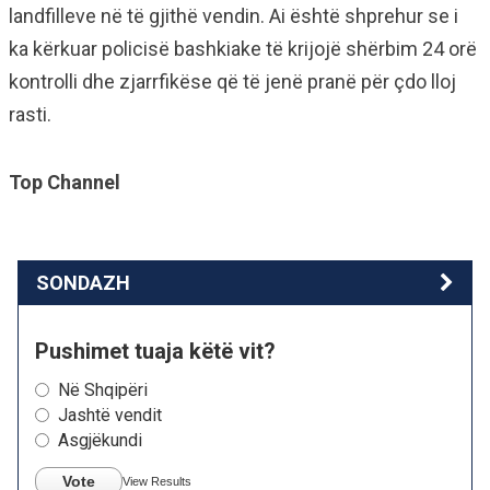
landfilleve në të gjithë vendin. Ai është shprehur se i
ka kërkuar policisë bashkiake të krijojë shërbim 24 orë
kontrolli dhe zjarrfikëse që të jenë pranë për çdo lloj
rasti.
Top Channel
SONDAZH
Pushimet tuaja këtë vit?
Në Shqipëri
Jashtë vendit
Asgjëkundi
Vote
View Results