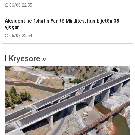
06/08 22:55
Aksident në fshatin Fan të Mirditës, humb jetën 38-
vjeçari
06/08 22:54
Kryesore »