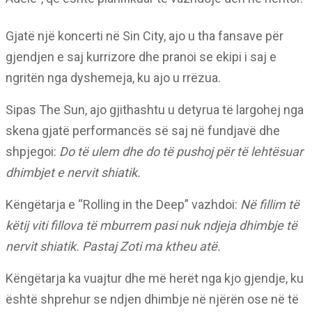
Gjatë një koncerti në Sin City, ajo u tha fansave për
gjendjen e saj kurrizore dhe pranoi se ekipi i saj e
ngritën nga dyshemeja, ku ajo u rrëzua.
Sipas The Sun, ajo gjithashtu u detyrua të largohej nga
skena gjatë performancës së saj në fundjavë dhe
shpjegoi:
Do të ulem dhe do të pushoj për të lehtësuar
dhimbjet e nervit shiatik.
Këngëtarja e “Rolling in the Deep” vazhdoi:
Në fillim të
këtij viti fillova të mburrem pasi nuk ndjeja dhimbje të
nervit shiatik. Pastaj Zoti ma ktheu atë.
Këngëtarja ka vuajtur dhe më herët nga kjo gjendje, ku
është shprehur se ndjen dhimbje në njërën ose në të