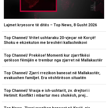
Lajmet kryesore të ditës – Top News, 8 Gusht 2026
Top Channel/ Vritet ushtaraku 20-vjeçar në Korçë!
Shoku e ekzekuton me breshëri kallashnikovi
Top Channel/ Prekëse! Momenti kur zjarrfikësi
qetëson fëmijën e trembur nga zjarret në Mallakastër
Top Channel/ Zjarri rrezikon banesat në Mallakastër,
evakuohen familjet. Era vështirëson situatën
Top Channel/ Vrasja e ish-ushtarit, zv. drejtori i
Hetimit: Konflikt i mbartur mes shokësh, prej…