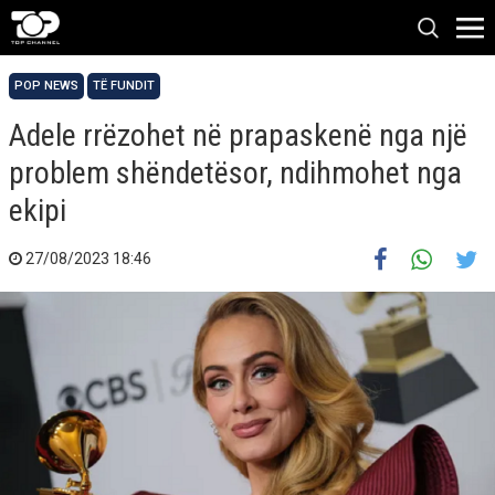
POP NEWS
TË FUNDIT
Adele rrëzohet në prapaskenë nga një
problem shëndetësor, ndihmohet nga
ekipi
27/08/2023 18:46