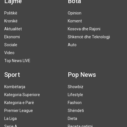
Lajme
Bota
Politikë
Opinion
Kronikë
Koment
Aktualitet
Kosova dhe Rajoni
Ekonomi
Shkencë dhe Teknologji
Sociale
Auto
Video
Top News LIVE
Sport
Pop News
Kombëtarja
Showbiz
Kategoria Superiore
Lifestyle
Kategoria e Parë
Fashion
Premier League
Shëndeti
La Liga
Dieta
Serie A
Receta gatimi