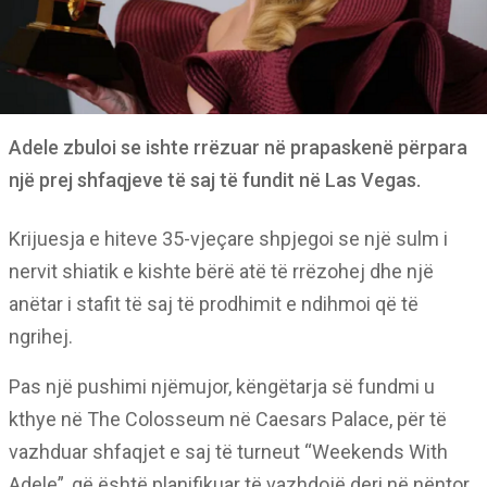
Adele zbuloi se ishte rrëzuar në prapaskenë përpara
një prej shfaqjeve të saj të fundit në Las Vegas.
Krijuesja e hiteve 35-vjeçare shpjegoi se një sulm i
nervit shiatik e kishte bërë atë të rrëzohej dhe një
anëtar i stafit të saj të prodhimit e ndihmoi që të
ngrihej.
Pas një pushimi njëmujor, këngëtarja së fundmi u
kthye në The Colosseum në Caesars Palace, për të
vazhduar shfaqjet e saj të turneut “Weekends With
Adele”, që është planifikuar të vazhdojë deri në nëntor.