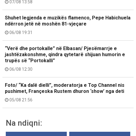
07/08 13:58
Shuhet legjenda e muzikës flamenco, Pepe Habichuela
ndërron jetë në moshën 81-vjeçare
06/08 19:31
“Verë dhe portokalle” në Elbasan/ Pjesëmarrje e
jashtëzakonshme, qindra qytetarë shijuan humorin e
trupës së “Portokalli”
06/08 12:30
Foto/ “Ka dalë dielli”, moderatorja e Top Channel nis
pushimet, Françeska Rustem dhuron ‘show’ nga deti
05/08 21:56
Na ndiqni: