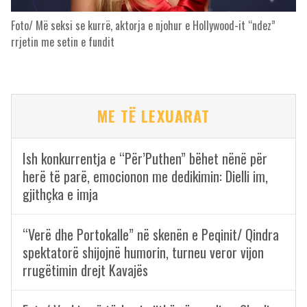
Foto/ Më seksi se kurrë, aktorja e njohur e Hollywood-it “ndez”
rrjetin me setin e fundit
ME TË LEXUARAT
Ish konkurrentja e “Për’Puthen” bëhet nënë për
herë të parë, emocionon me dedikimin: Dielli im,
gjithçka e imja
“Verë dhe Portokalle” në skenën e Peqinit/ Qindra
spektatorë shijojnë humorin, turneu veror vijon
rrugëtimin drejt Kavajës