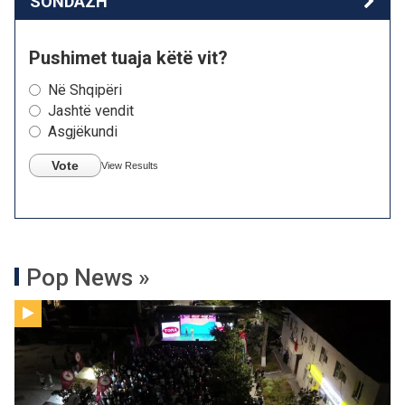
SONDAZH
Pushimet tuaja këtë vit?
Në Shqipëri
Jashtë vendit
Asgjëkundi
Vote
View Results
Pop News »