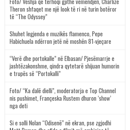
Foto/ Veshja që tërhoqi gjithë vëmendjen, Charlize
Theron shfaqet me një look të ri në turin botëror
të “The Odyssey”
Shuhet legjenda e muzikës flamenco, Pepe
Habichuela ndërron jetë në moshën 81-vjeçare
“Verë dhe portokalle” në Elbasan/ Pjesëmarrje e
jashtëzakonshme, qindra qytetarë shijuan humorin
e trupës së “Portokalli”
Foto/ “Ka dalë dielli”, moderatorja e Top Channel
nis pushimet, Françeska Rustem dhuron ‘show’
nga deti
Si e solli Nolan “Odisenë” në ekran, pse zgjodhi