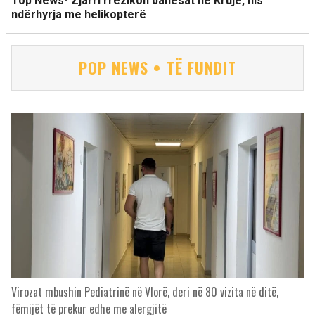
Top News- Zjarri rrezikon banesat në Krujë, nis
ndërhyrja me helikopterë
POP NEWS • TË FUNDIT
Virozat mbushin Pediatrinë në Vlorë, deri në 80 vizita në ditë,
fëmijët të prekur edhe me alergjitë