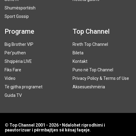
Shumësportësh
Sport Gossip
Programe
Top Channel
Big Brother VIP
Rreth Top Channel
Për’puthen
Bileta
Shqipëria LIVE
Kontakt
Fiks Fare
Puno në Top Channel
Video
Privacy Policy & Terms of Use
Të gjitha programet
Aksesueshmëria
Guida TV
© Top Channel 2001 - 2026 • Ndalohet riprodhimi i
paautorizuar i përmbajtjes së kësaj faqeje.