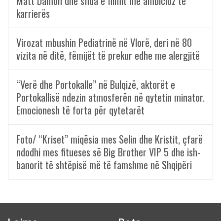
Matt Damon dhe sfida e filmit më ambicioz të
karrierës
Virozat mbushin Pediatrinë në Vlorë, deri në 80
vizita në ditë, fëmijët të prekur edhe me alergjitë
“Verë dhe Portokalle” në Bulqizë, aktorët e
Portokallisë ndezin atmosferën në qytetin minator.
Emocionesh të forta për qytetarët
Foto/ “Kriset” miqësia mes Selin dhe Kristit, çfarë
ndodhi mes fitueses së Big Brother VIP 5 dhe ish-
banorit të shtëpisë më të famshme në Shqipëri