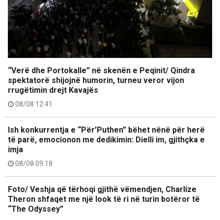
“Verë dhe Portokalle” në skenën e Peqinit/ Qindra
spektatorë shijojnë humorin, turneu veror vijon
rrugëtimin drejt Kavajës
08/08 12:41
Ish konkurrentja e “Për’Puthen” bëhet nënë për herë
të parë, emocionon me dedikimin: Dielli im, gjithçka e
imja
08/08 09:18
Foto/ Veshja që tërhoqi gjithë vëmendjen, Charlize
Theron shfaqet me një look të ri në turin botëror të
“The Odyssey”