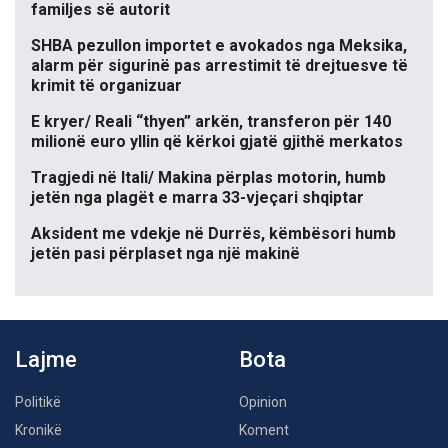
familjes së autorit
SHBA pezullon importet e avokados nga Meksika,
alarm për sigurinë pas arrestimit të drejtuesve të
krimit të organizuar
E kryer/ Reali “thyen” arkën, transferon për 140
milionë euro yllin që kërkoi gjatë gjithë merkatos
Tragjedi në Itali/ Makina përplas motorin, humb
jetën nga plagët e marra 33-vjeçari shqiptar
Aksident me vdekje në Durrës, këmbësori humb
jetën pasi përplaset nga një makinë
Lajme
Bota
Politikë
Opinion
Kronikë
Koment