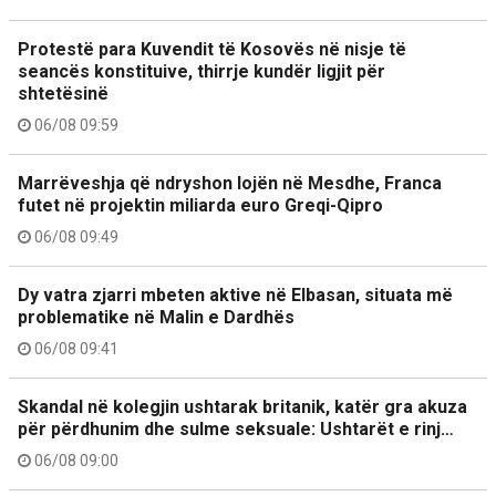
Protestë para Kuvendit të Kosovës në nisje të
seancës konstituive, thirrje kundër ligjit për
shtetësinë
06/08 09:59
Marrëveshja që ndryshon lojën në Mesdhe, Franca
futet në projektin miliarda euro Greqi-Qipro
06/08 09:49
Dy vatra zjarri mbeten aktive në Elbasan, situata më
problematike në Malin e Dardhës
06/08 09:41
Skandal në kolegjin ushtarak britanik, katër gra akuza
për përdhunim dhe sulme seksuale: Ushtarët e rinj…
06/08 09:00