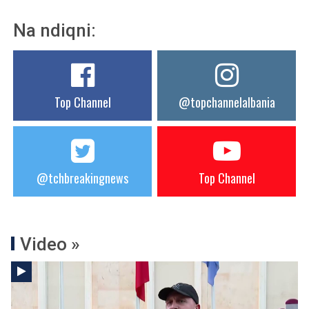
Na ndiqni:
Top Channel
@topchannelalbania
@tchbreakingnews
Top Channel
Video »