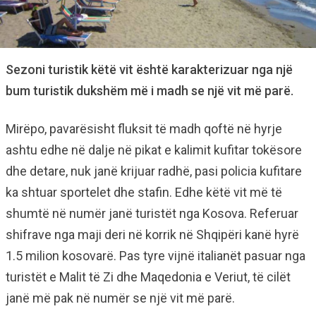
Sezoni turistik këtë vit është karakterizuar nga një
bum turistik dukshëm më i madh se një vit më parë.
Mirëpo, pavarësisht fluksit të madh qoftë në hyrje
ashtu edhe në dalje në pikat e kalimit kufitar tokësore
dhe detare, nuk janë krijuar radhë, pasi policia kufitare
ka shtuar sportelet dhe stafin. Edhe këtë vit më të
shumtë në numër janë turistët nga Kosova. Referuar
shifrave nga maji deri në korrik në Shqipëri kanë hyrë
1.5 milion kosovarë. Pas tyre vijnë italianët pasuar nga
turistët e Malit të Zi dhe Maqedonia e Veriut, të cilët
janë më pak në numër se një vit më parë.