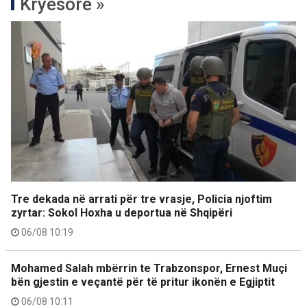
Kryesore »
Tre dekada në arrati për tre vrasje, Policia njoftim
zyrtar: Sokol Hoxha u deportua në Shqipëri
06/08 10:19
Mohamed Salah mbërrin te Trabzonspor, Ernest Muçi
bën gjestin e veçantë për të pritur ikonën e Egjiptit
06/08 10:11