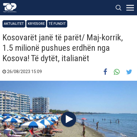
AKTUALITET
KRYESORE
TË FUNDIT
Kosovarët janë të parët/ Maj-korrik,
1.5 milionë pushues erdhën nga
Kosova! Të dytët, italianët
26/08/2023 15:09