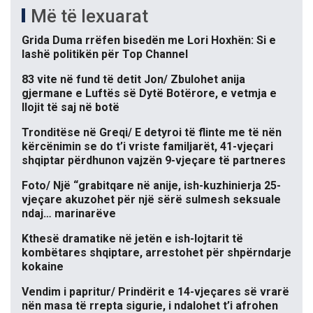
Më të lexuarat
Grida Duma rrëfen bisedën me Lori Hoxhën: Si e
lashë politikën për Top Channel
83 vite në fund të detit Jon/ Zbulohet anija
gjermane e Luftës së Dytë Botërore, e vetmja e
llojit të saj në botë
Tronditëse në Greqi/ E detyroi të flinte me të nën
kërcënimin se do t’i vriste familjarët, 41-vjeçari
shqiptar përdhunon vajzën 9-vjeçare të partneres
Foto/ Një “grabitqare në anije, ish-kuzhinierja 25-
vjeçare akuzohet për një sërë sulmesh seksuale
ndaj… marinarëve
Kthesë dramatike në jetën e ish-lojtarit të
kombëtares shqiptare, arrestohet për shpërndarje
kokaine
Vendim i papritur/ Prindërit e 14-vjeçares së vrarë
nën masa të rrepta sigurie, i ndalohet t’i afrohen