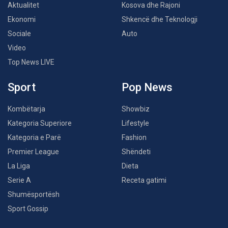
Aktualitet
Kosova dhe Rajoni
Ekonomi
Shkencë dhe Teknologji
Sociale
Auto
Video
Top News LIVE
Sport
Pop News
Kombëtarja
Showbiz
Kategoria Superiore
Lifestyle
Kategoria e Parë
Fashion
Premier League
Shëndeti
La Liga
Dieta
Serie A
Receta gatimi
Shumësportësh
Sport Gossip