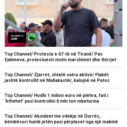
Top Channel/ Protesta e 67-të në Tiranë/ Pas
fjalimeve, protestuesit nisën marshimet dhe thirrjet
Top Channel/ Zjarret, shtatë vatra aktive/ Flakët
jashtë kontrollit në Mallakastër, kalojnë në Patos
Top Channel/ Hodhi 1 milion euro në plehra, fati i
‘kthehet’ pasi kontrolloi 6 mln ton mbeturina
Top Channel/ Aksident me vdekje në Durrës,
këmbësori humb jetën pasi përplaset nga një makinë