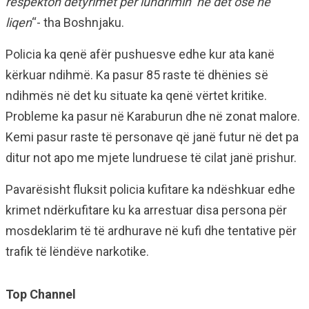
respekton detyrimet për lundrimin në det ose në
liqen
“- tha Boshnjaku.
Policia ka qenë afër pushuesve edhe kur ata kanë
kërkuar ndihmë. Ka pasur 85 raste të dhënies së
ndihmës në det ku situate ka qenë vërtet kritike.
Probleme ka pasur në Karaburun dhe në zonat malore.
Kemi pasur raste të personave që janë futur në det pa
ditur not apo me mjete lundruese të cilat janë prishur.
Pavarësisht fluksit policia kufitare ka ndëshkuar edhe
krimet ndërkufitare ku ka arrestuar disa persona për
mosdeklarim të të ardhurave në kufi dhe tentative për
trafik të lëndëve narkotike.
Top Channel