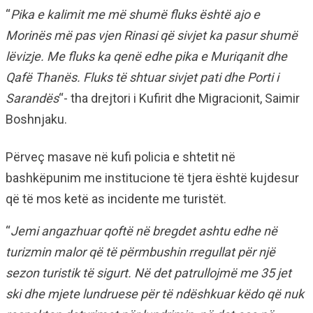
“
Pika e kalimit me më shumë fluks është ajo e
Morinës më pas vjen Rinasi që sivjet ka pasur shumë
lëvizje. Me fluks ka qenë edhe pika e Muriqanit dhe
Qafë Thanës. Fluks të shtuar sivjet pati dhe Porti i
Sarandës
“- tha drejtori i Kufirit dhe Migracionit, Saimir
Boshnjaku.
Përveç masave në kufi policia e shtetit në
bashkëpunim me institucione të tjera është kujdesur
që të mos ketë as incidente me turistët.
“
Jemi angazhuar qoftë në bregdet ashtu edhe në
turizmin malor që të përmbushin rregullat për një
sezon turistik të sigurt. Në det patrullojmë me 35 jet
ski dhe mjete lundruese për të ndëshkuar këdo që nuk