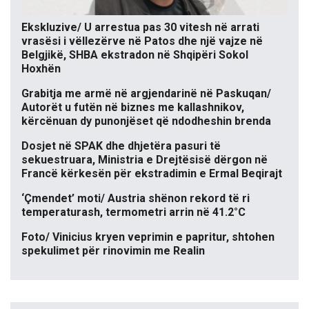
Ekskluzive/ U arrestua pas 30 vitesh në arrati
vrasësi i vëllezërve në Patos dhe një vajze në
Belgjikë, SHBA ekstradon në Shqipëri Sokol
Hoxhën
Grabitja me armë në argjendarinë në Paskuqan/
Autorët u futën në biznes me kallashnikov,
kërcënuan dy punonjëset që ndodheshin brenda
Dosjet në SPAK dhe dhjetëra pasuri të
sekuestruara, Ministria e Drejtësisë dërgon në
Francë kërkesën për ekstradimin e Ermal Beqirajt
‘Çmendet’ moti/ Austria shënon rekord të ri
temperaturash, termometri arrin në 41.2°C
Foto/ Vinicius kryen veprimin e papritur, shtohen
spekulimet për rinovimin me Realin