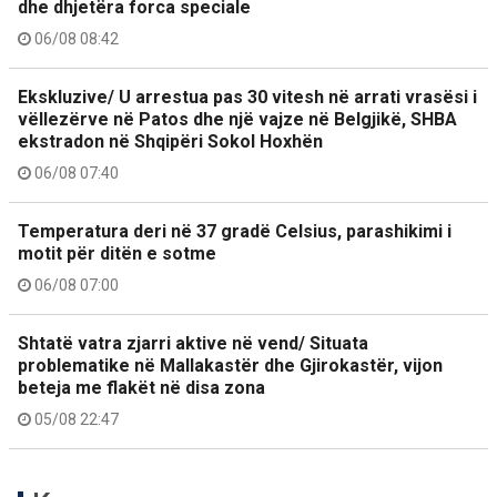
dhe dhjetëra forca speciale
06/08 08:42
Ekskluzive/ U arrestua pas 30 vitesh në arrati vrasësi i
vëllezërve në Patos dhe një vajze në Belgjikë, SHBA
ekstradon në Shqipëri Sokol Hoxhën
06/08 07:40
Temperatura deri në 37 gradë Celsius, parashikimi i
motit për ditën e sotme
06/08 07:00
Shtatë vatra zjarri aktive në vend/ Situata
problematike në Mallakastër dhe Gjirokastër, vijon
beteja me flakët në disa zona
05/08 22:47