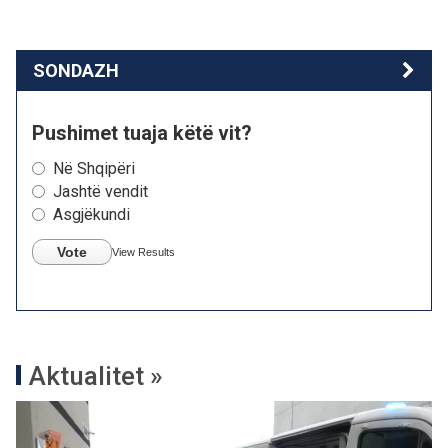
SONDAZH
Pushimet tuaja këtë vit?
Në Shqipëri
Jashtë vendit
Asgjëkundi
Vote
View Results
Aktualitet »