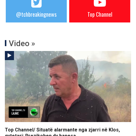
@tchbreakingnews
Top Channel
Video »
Top Channel/ Situatë alarmante nga zjarri në Klos,
qytetari: Rrezikohen dy banesa