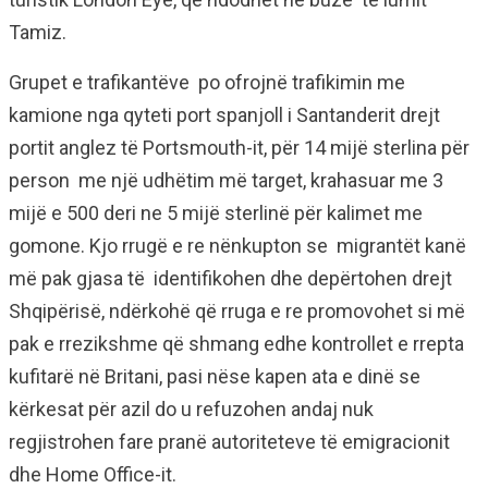
Tamiz.
Grupet e trafikantëve po ofrojnë trafikimin me
kamione nga qyteti port spanjoll i Santanderit drejt
portit anglez të Portsmouth-it, për 14 mijë sterlina për
person me një udhëtim më target, krahasuar me 3
mijë e 500 deri ne 5 mijë sterlinë për kalimet me
gomone. Kjo rrugë e re nënkupton se migrantët kanë
më pak gjasa të identifikohen dhe depërtohen drejt
Shqipërisë, ndërkohë që rruga e re promovohet si më
pak e rrezikshme që shmang edhe kontrollet e rrepta
kufitarë në Britani, pasi nëse kapen ata e dinë se
kërkesat për azil do u refuzohen andaj nuk
regjistrohen fare pranë autoriteteve të emigracionit
dhe Home Office-it.