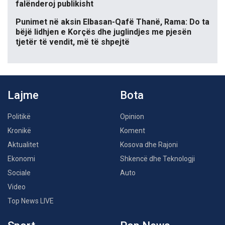
falënderoj publikisht
Punimet në aksin Elbasan-Qafë Thanë, Rama: Do ta
bëjë lidhjen e Korçës dhe juglindjes me pjesën
tjetër të vendit, më të shpejtë
Lajme
Bota
Politikë
Opinion
Kronikë
Koment
Aktualitet
Kosova dhe Rajoni
Ekonomi
Shkencë dhe Teknologji
Sociale
Auto
Video
Top News LIVE