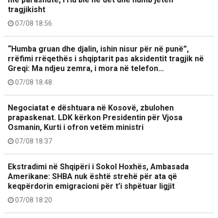
tragjikisht
07/08 18:56
“Humba gruan dhe djalin, ishin nisur për në punë”,
rrëfimi rrëqethës i shqiptarit pas aksidentit tragjik në
Greqi: Ma ndjeu zemra, i mora në telefon…
07/08 18:48
Negociatat e dështuara në Kosovë, zbulohen
prapaskenat. LDK kërkon Presidentin për Vjosa
Osmanin, Kurti i ofron vetëm ministri
07/08 18:37
Ekstradimi në Shqipëri i Sokol Hoxhës, Ambasada
Amerikane: SHBA nuk është strehë për ata që
keqpërdorin emigracioni për t’i shpëtuar ligjit
07/08 18:20