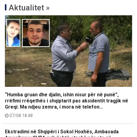
Aktualitet »
“Humba gruan dhe djalin, ishin nisur për në punë”,
rrëfimi rrëqethës i shqiptarit pas aksidentit tragjik në
Greqi: Ma ndjeu zemra, i mora në telefon…
07/08 18:48
Ekstradimi në Shqipëri i Sokol Hoxhës, Ambasada