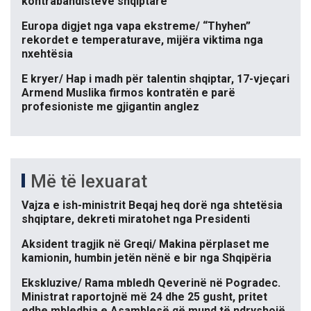
kontrabandistëve shqiptarë
Europa digjet nga vapa ekstreme/ “Thyhen”
rekordet e temperaturave, mijëra viktima nga
nxehtësia
E kryer/ Hap i madh për talentin shqiptar, 17-vjeçari
Armend Muslika firmos kontratën e parë
profesioniste me gjigantin anglez
Më të lexuarat
Vajza e ish-ministrit Beqaj heq dorë nga shtetësia
shqiptare, dekreti miratohet nga Presidenti
Aksident tragjik në Greqi/ Makina përplaset me
kamionin, humbin jetën nënë e bir nga Shqipëria
Ekskluzive/ Rama mbledh Qeverinë në Pogradec.
Ministrat raportojnë më 24 dhe 25 gusht, pritet
edhe mbledhja e Asamblesë që mund të ndryshojë