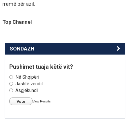
rremë për azil.
Top Channel
SONDAZH
Pushimet tuaja këtë vit?
Në Shqipëri
Jashtë vendit
Asgjëkundi
Vote
View Results