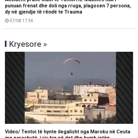
punuan frenat dhe doli nga rruga, plagosen 7 persona,
dy në gjendje të rëndë te Trauma
07/08 17:34
Kryesore »
Video/ Tentoi të hynte ilegalisht nga Maroku në Ceuta
me parashutë, i riu bie në det dhe humb jetën