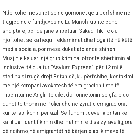
Ndërkohë mësohet se ne gomonet që u përfshinë në
tragjedinë e fundjavës në La Mansh kishte edhe
shqiptare, por që janë shpëtuar. Sakaq, Tik Tok-u
njoftohet se ka hequr reklamimet dhe llogaritë në këtë
media sociale, por mesa duket ato ende shihen.
Muajin e kaluar një grup kriminal ofronte shërbimin all
inclusive të quajtur “Asylum Express”, për 12 mijë
sterlina si rrugë drejt Britanisë, ku përfshihej kontakimi
me një kompani avokatësh të emigracionit me të
mbërritur në Angli, të cilët do i orinetonin se çfarë do
duhet të thonin në Polici dhe në zyrat e emigracionit
kur të aplikonin për azil. Së fundmi, qeveria britanike
ka filluar identifikimin dhe hetimin e disa zyrave ligjore
që ndihmojnë emigrantët në bërjen e aplikimeve të