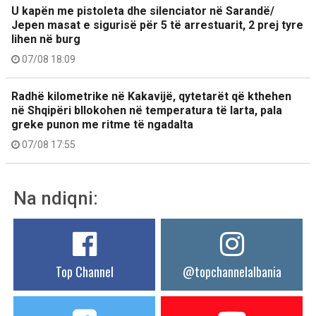
U kapën me pistoleta dhe silenciator në Sarandë/
Jepen masat e sigurisë për 5 të arrestuarit, 2 prej tyre
lihen në burg
07/08 18:09
Radhë kilometrike në Kakavijë, qytetarët që kthehen
në Shqipëri bllokohen në temperatura të larta, pala
greke punon me ritme të ngadalta
07/08 17:55
Na ndiqni:
Top Channel
@topchannelalbania