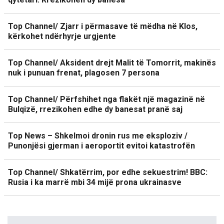
Top Channel/ Zjarr i përmasave të mëdha në Klos,
kërkohet ndërhyrje urgjente
Top Channel/ Aksident drejt Malit të Tomorrit, makinës
nuk i punuan frenat, plagosen 7 persona
Top Channel/ Përfshihet nga flakët një magazinë në
Bulqizë, rrezikohen edhe dy banesat pranë saj
Top News – Shkelmoi dronin rus me eksploziv /
Punonjësi gjerman i aeroportit evitoi katastrofën
Top Channel/ Shkatërrim, por edhe sekuestrim! BBC:
Rusia i ka marrë mbi 34 mijë prona ukrainasve