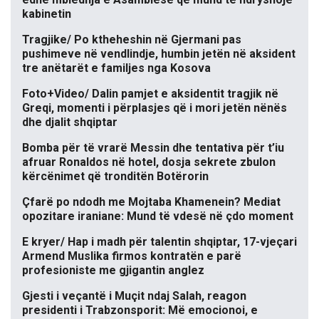
kabinetin
Tragjike/ Po ktheheshin në Gjermani pas
pushimeve në vendlindje, humbin jetën në aksident
tre anëtarët e familjes nga Kosova
Foto+Video/ Dalin pamjet e aksidentit tragjik në
Greqi, momenti i përplasjes që i mori jetën nënës
dhe djalit shqiptar
Bomba për të vrarë Messin dhe tentativa për t’iu
afruar Ronaldos në hotel, dosja sekrete zbulon
kërcënimet që tronditën Botërorin
Çfarë po ndodh me Mojtaba Khamenein? Mediat
opozitare iraniane: Mund të vdesë në çdo moment
E kryer/ Hap i madh për talentin shqiptar, 17-vjeçari
Armend Muslika firmos kontratën e parë
profesioniste me gjigantin anglez
Gjesti i veçantë i Muçit ndaj Salah, reagon
presidenti i Trabzonsporit: Më emocionoi, e