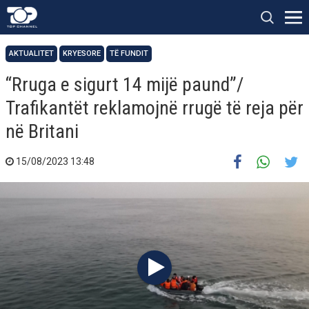
AKTUALITET
KRYESORE
TË FUNDIT
“Rruga e sigurt 14 mijë paund”/
Trafikantët reklamojnë rrugë të reja për
në Britani
15/08/2023 13:48