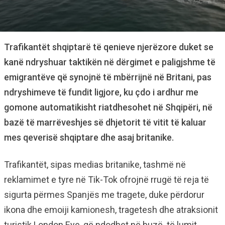
Trafikantët shqiptarë të qenieve njerëzore duket se
kanë ndryshuar taktikën në dërgimet e paligjshme të
emigrantëve që synojnë të mbërrijnë në Britani, pas
ndryshimeve të fundit ligjore, ku çdo i ardhur me
gomone automatikisht riatdhesohet në Shqipëri, në
bazë të marrëveshjes së dhjetorit të vitit të kaluar
mes qeverisë shqiptare dhe asaj britanike.
Trafikantët, sipas medias britanike, tashmë në
reklamimet e tyre në Tik-Tok ofrojnë rrugë të reja të
sigurta përmes Spanjës me tragete, duke përdorur
ikona dhe emoiji kamionesh, tragetesh dhe atraksionit
turistik London Eye, që ndodhet në buzë të lumit