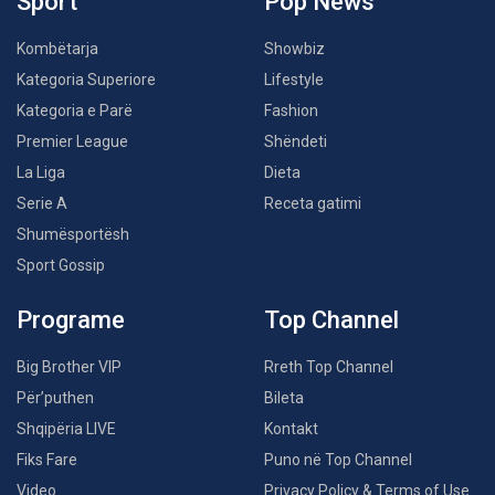
Sport
Pop News
Kombëtarja
Showbiz
Kategoria Superiore
Lifestyle
Kategoria e Parë
Fashion
Premier League
Shëndeti
La Liga
Dieta
Serie A
Receta gatimi
Shumësportësh
Sport Gossip
Programe
Top Channel
Big Brother VIP
Rreth Top Channel
Për’puthen
Bileta
Shqipëria LIVE
Kontakt
Fiks Fare
Puno në Top Channel
Video
Privacy Policy & Terms of Use