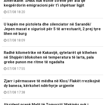
Amerikane: SHBA nuk është strehë për ata që
keqpërdorin emigracioni për t’i shpëtuar ligjit
07/08 18:20
U kapën me pistoleta dhe silenciator në Sarandë/
Jepen masat e sigurisë për 5 të arrestuarit, 2 prej tyre
lihen në burg
07/08 18:09
Radhë kilometrike në Kakavijë, qytetarët që kthehen
në Shqipëri bllokohen në temperatura të larta, pala
greke punon me ritme të ngadalta
07/08 17:55
Zjarr i përmasave të mëdha në Klos/ Flakët rrezikojnë
dy banesa, kërkohet ndërhyrje urgjente
07/08 17:38
Aksident pranë Malit të Tomorrit/ Makinës nuk i