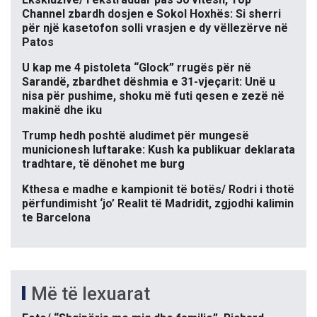
Channel zbardh dosjen e Sokol Hoxhës: Si sherri
për një kasetofon solli vrasjen e dy vëllezërve në
Patos
U kap me 4 pistoleta “Glock” rrugës për në
Sarandë, zbardhet dëshmia e 31-vjeçarit: Unë u
nisa për pushime, shoku më futi qesen e zezë në
makinë dhe iku
Trump hedh poshtë aludimet për mungesë
municionesh luftarake: Kush ka publikuar deklarata
tradhtare, të dënohet me burg
Kthesa e madhe e kampionit të botës/ Rodri i thotë
përfundimisht ‘jo’ Realit të Madridit, zgjodhi kalimin
te Barcelona
Më të lexuarat