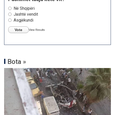
Në Shqipëri
Jashtë vendit
Asgjëkundi
Vote
View Results
Bota »