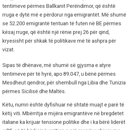
tentimeve përmes Ballkanit Perëndimor, që është
rruga e dytë më e përdorur nga emigrantët. Më shumë
se 52.200 emigrantë tentuan të futen në BE përmes
kësaj rruge, që është një rënie prej 26 për qind,
kryesisht për shkak të politikave më të ashpra për
vizat.
Sipas të dhënave, më shumë së gjysma e atyre
tentimeve për të hyrë, apo 89.047, u bënë përmes
Mesdheut qendror, për shembull nga Libia dhe Tunizia
përmes Sicilisë dhe Maltës.
Këtu, numri është dyfishuar në shtatë muajt e parë të
këtij viti. Mbërritja e mijëra emigrantëve në bregdetet
italiane ka krijuar tensione politike dhe i ka bërë liderët