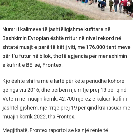
Numri i kalimeve të jashtëligjshme kufitare në
Bashkimin Evropian është rritur në nivel rekord në
shtatë muajt e parë të këtij viti, me 176.000 tentimeve
për t’u futur në bllok, thotë agjencia për menaxhimin
e kufirit e BE-së, Frontex.
Kjo është shifra më e lartë për këtë periudhë kohore
që nga viti 2016, dhe përbën një rritje prej 13 për qind.
Vetëm në muajin korrik, 42.700 njerëz e kaluan kufirin
jashtëligjshëm, një rritje prej 19 për qind krahasuar me
muajin korrik 2022, tha Frontex.
Megjithatë, Frontex raportoi se ka një rënie të