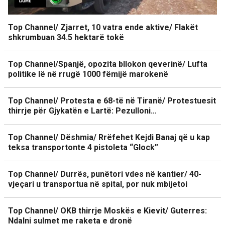
Top Channel/ Zjarret, 10 vatra ende aktive/ Flakët
shkrumbuan 34.5 hektarë tokë
Top Channel/Spanjë, opozita bllokon qeverinë/ Lufta
politike lë në rrugë 1000 fëmijë marokenë
Top Channel/ Protesta e 68-të në Tiranë/ Protestuesit
thirrje për Gjykatën e Lartë: Pezulloni…
Top Channel/ Dëshmia/ Rrëfehet Kejdi Banaj që u kap
teksa transportonte 4 pistoleta “Glock”
Top Channel/ Durrës, punëtori vdes në kantier/ 40-
vjeçari u transportua në spital, por nuk mbijetoi
Top Channel/ OKB thirrje Moskës e Kievit/ Guterres:
Ndalni sulmet me raketa e dronë