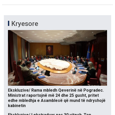
Kryesore
Ekskluzive/ Rama mbledh Qeverinë në Pogradec.
Ministrat raportojnë më 24 dhe 25 gusht, pritet
edhe mbledhja e Asamblesë që mund të ndryshojë
kabinetin
Ekskluzive/ I ekstraduar pas 30 vitesh, Top