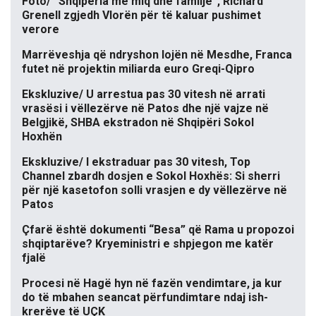
Foto/ “Shqipëria me miq dhe familje”, Richard
Grenell zgjedh Vlorën për të kaluar pushimet
verore
Marrëveshja që ndryshon lojën në Mesdhe, Franca
futet në projektin miliarda euro Greqi-Qipro
Ekskluzive/ U arrestua pas 30 vitesh në arrati
vrasësi i vëllezërve në Patos dhe një vajze në
Belgjikë, SHBA ekstradon në Shqipëri Sokol
Hoxhën
Ekskluzive/ I ekstraduar pas 30 vitesh, Top
Channel zbardh dosjen e Sokol Hoxhës: Si sherri
për një kasetofon solli vrasjen e dy vëllezërve në
Patos
Çfarë është dokumenti “Besa” që Rama u propozoi
shqiptarëve? Kryeministri e shpjegon me katër
fjalë
Procesi në Hagë hyn në fazën vendimtare, ja kur
do të mbahen seancat përfundimtare ndaj ish-
krerëve të UÇK