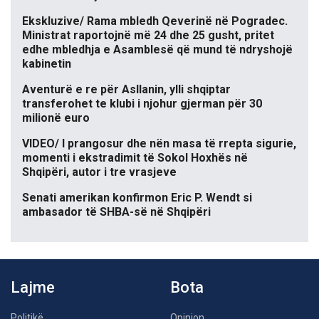
Ekskluzive/ Rama mbledh Qeverinë në Pogradec.
Ministrat raportojnë më 24 dhe 25 gusht, pritet
edhe mbledhja e Asamblesë që mund të ndryshojë
kabinetin
Aventurë e re për Asllanin, ylli shqiptar
transferohet te klubi i njohur gjerman për 30
milionë euro
VIDEO/ I prangosur dhe nën masa të rrepta sigurie,
momenti i ekstradimit të Sokol Hoxhës në
Shqipëri, autor i tre vrasjeve
Senati amerikan konfirmon Eric P. Wendt si
ambasador të SHBA-së në Shqipëri
Lajme
Bota
Politikë
Opinion