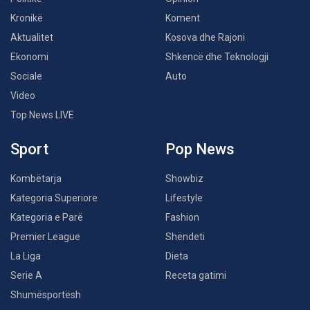
Kronikë
Koment
Aktualitet
Kosova dhe Rajoni
Ekonomi
Shkencë dhe Teknologji
Sociale
Auto
Video
Top News LIVE
Sport
Pop News
Kombëtarja
Showbiz
Kategoria Superiore
Lifestyle
Kategoria e Parë
Fashion
Premier League
Shëndeti
La Liga
Dieta
Serie A
Receta gatimi
Shumësportësh