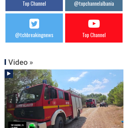
Top Channel
@topchannelalbania
@tchbreakingnews
Top Channel
Video »