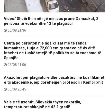
Video/ Shpërthim në një minibus pranë Damaskut, 2
persona të vdekur dhe 13 të plagosur
06/08 21:36
Ceuta po përjeton një nga krizat më të rënda
humanitare, futja e 72,000 emigrantëve në dy ditë
kthehet në fushëbetejë të politikës së brendshme të
Spanjës
06/08 21:06
Akuzohet për plagjiaturë dhe pasaktësi në kualifikimet
e tij akademike, jep dorëheqjen profesori i Kembrixhit
06/08 20:45
Vala e të nxehtit, Sllovakia thyen rekordin,
temperaturat shkojnë në 42.2 gradë