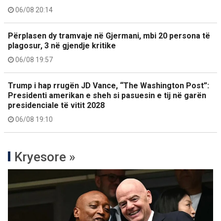
06/08 20:14
Përplasen dy tramvaje në Gjermani, mbi 20 persona të
plagosur, 3 në gjendje kritike
06/08 19:57
Trump i hap rrugën JD Vance, “The Washington Post”:
Presidenti amerikan e sheh si pasuesin e tij në garën
presidenciale të vitit 2028
06/08 19:10
Kryesore »