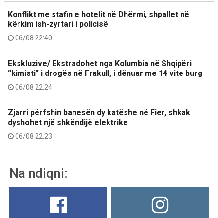
Konflikt me stafin e hotelit në Dhërmi, shpallet në
kërkim ish-zyrtari i policisë
06/08 22:40
Ekskluzive/ Ekstradohet nga Kolumbia në Shqipëri
“kimisti” i drogës në Frakull, i dënuar me 14 vite burg
06/08 22:24
Zjarri përfshin banesën dy katëshe në Fier, shkak
dyshohet një shkëndijë elektrike
06/08 22:23
Na ndiqni: