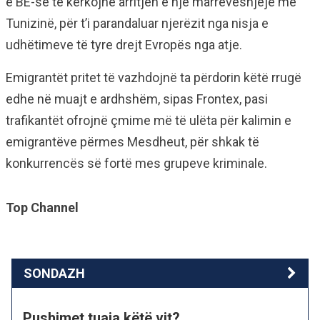
e BE-së të kërkojnë arritjen e një marrëveshjeje me
Tunizinë, për t’i parandaluar njerëzit nga nisja e
udhëtimeve të tyre drejt Evropës nga atje.
Emigrantët pritet të vazhdojnë ta përdorin këtë rrugë
edhe në muajt e ardhshëm, sipas Frontex, pasi
trafikantët ofrojnë çmime më të ulëta për kalimin e
emigrantëve përmes Mesdheut, për shkak të
konkurrencës së fortë mes grupeve kriminale.
Top Channel
SONDAZH
Pushimet tuaja këtë vit?