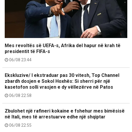
Mes revoltës së UEFA-s, Afrika del hapur në krah të
presidentit të FIFA-s
06/08 23:44
Ekskluzive/ I ekstraduar pas 30 vitesh, Top Channel
zbardh dosjen e Sokol Hoxhës: Si sherri për një
kasetofon solli vrasjen e dy vëllezërve në Patos
06/08 22:58
Zbulohet një rafineri kokaine e fshehur mes bimësisë
në Itali, mes të arrestuarve edhe një shqiptar
06/08 22:55