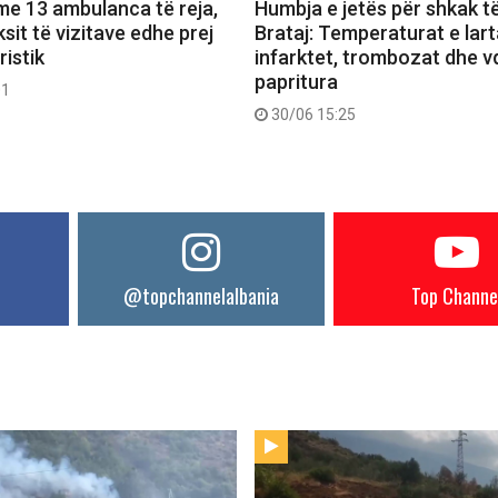
me 13 ambulanca të reja,
Humbja e jetës për shkak t
uksit të vizitave edhe prej
Brataj: Temperaturat e larta
ristik
infarktet, trombozat dhe v
papritura
01
30/06 15:25
@topchannelalbania
Top Channe