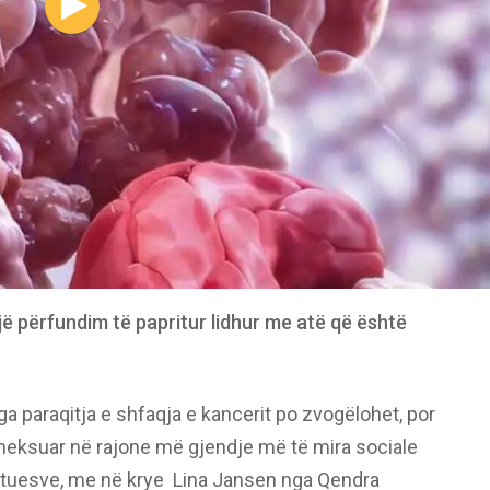
ë përfundim të papritur lidhur me atë që është
a paraqitja e shfaqja e kancerit po zvogëlohet, por
 theksuar në rajone më gjendje më të mira sociale
umtuesve, me në krye Lina Jansen nga Qendra