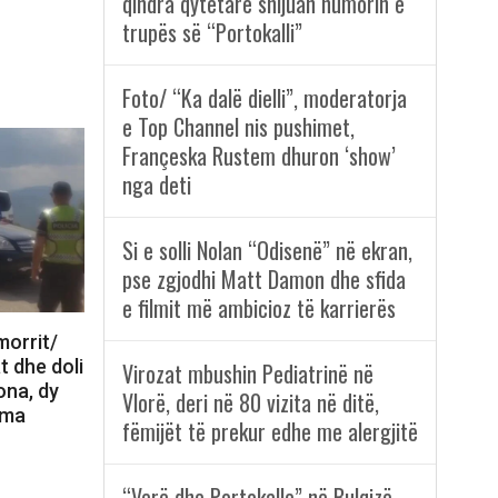
qindra qytetarë shijuan humorin e
trupës së “Portokalli”
Foto/ “Ka dalë dielli”, moderatorja
e Top Channel nis pushimet,
Françeska Rustem dhuron ‘show’
nga deti
Si e solli Nolan “Odisenë” në ekran,
pse zgjodhi Matt Damon dhe sfida
e filmit më ambicioz të karrierës
morrit/
t dhe doli
Virozat mbushin Pediatrinë në
ona, dy
Vlorë, deri në 80 vizita në ditë,
uma
fëmijët të prekur edhe me alergjitë
“Verë dhe Portokalle” në Bulqizë,