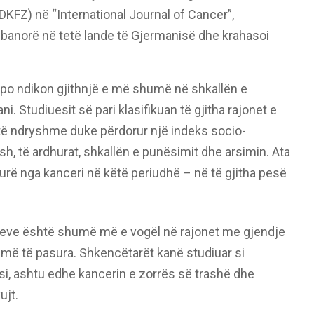
KFZ) në “International Journal of Cancer”,
 banorë në tetë lande të Gjermanisë dhe krahasoi
e po ndikon gjithnjë e më shumë në shkallën e
. Studiuesit së pari klasifikuan të gjitha rajonet e
të ndryshme duke përdorur një indeks socio-
ash, të ardhurat, shkallën e punësimit dhe arsimin. Ata
rë nga kanceri në këtë periudhë – në të gjitha pesë
jeve është shumë më e vogël në rajonet me gjendje
o më të pasura. Shkencëtarët kanë studiuar si
i, ashtu edhe kancerin e zorrës së trashë dhe
ujt.