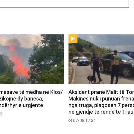
ërmasave të mëdha në Klos/
Aksident pranë Malit të To
zikojnë dy banesa,
Makinës nuk i punuan frena
ndërhyrje urgjente
nga rruga, plagosen 7 pers
në gjendje të rëndë te Tra
38
07/08 17:34