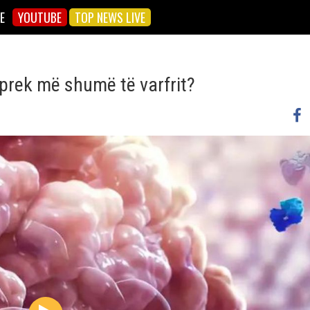
E
YOUTUBE
TOP NEWS LIVE
 prek më shumë të varfrit?