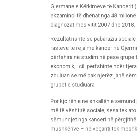
Gjermane e Kërkimeve të Kancerit (D
ekzaminoi të dhënat nga 48 milionë
diagnozat mes vitit 2007 dhe 2018.
Rezultati ishte se pabarazia social
rasteve të reja me kancer në Gjermani
përfshira në studim në pesë grupe 
ekonomik, i cili përfshinte ndër tjer
zbuluan se më pak njerëz janë sëmu
grupet e studiuara.
Por kjo rënie në shkallën e sëmund
më të vështirë sociale, sesa tek at
sëmundjet nga kanceri në përgjithës
mushkërive – në veçanti tek meshk