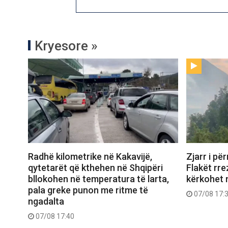
Kryesore »
Radhë kilometrike në Kakavijë,
Zjarr i p
qytetarët që kthehen në Shqipëri
Flakët rre
bllokohen në temperatura të larta,
kërkohet 
pala greke punon me ritme të
07/08 17:
ngadalta
07/08 17:40