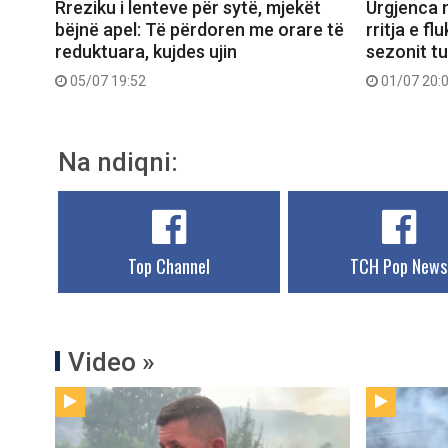
Rreziku i lenteve për sytë, mjekët
Urgjenca 
bëjnë apel: Të përdoren me orare të
rritja e fl
reduktuara, kujdes ujin
sezonit tu
05/07 19:52
01/07 20:
Na ndiqni:
Top Channel
TCH Pop News
Video »