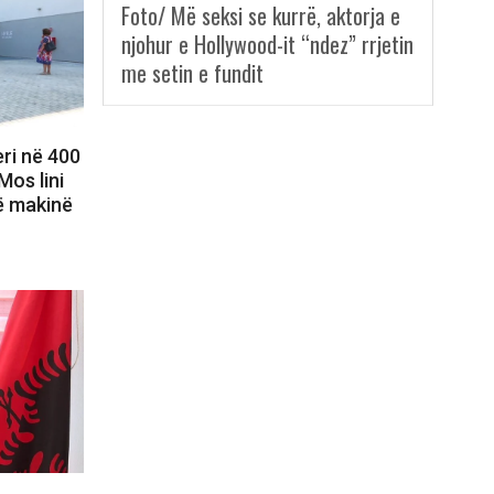
Foto/ Më seksi se kurrë, aktorja e
njohur e Hollywood-it “ndez” rrjetin
me setin e fundit
ri në 400
Mos lini
ë makinë