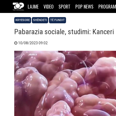
LAJME
VIDEO
SPORT
POP NEWS
PROGRAM
KRYESORE
SHËNDETI
TË FUNDIT
Pabarazia sociale, studimi: Kanceri
10/08/2023 09:02