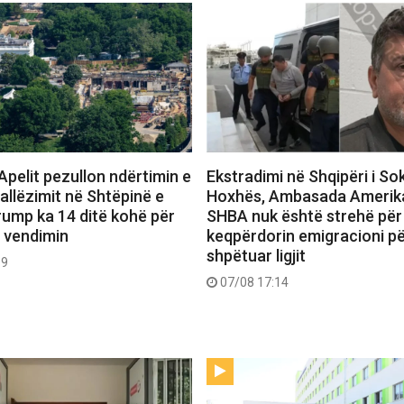
Apelit pezullon ndërtimin e
Ekstradimi në Shqipëri i So
vallëzimit në Shtëpinë e
Hoxhës, Ambasada Amerik
rump ka 14 ditë kohë për
SHBA nuk është strehë për
r vendimin
keqpërdorin emigracioni për
shpëtuar ligjit
19
07/08 17:14