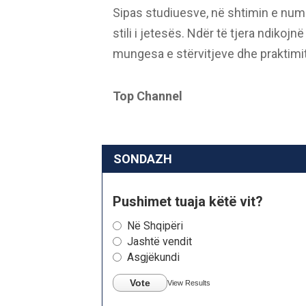
Sipas studiuesve, në shtimin e num
stili i jetesës. Ndër të tjera ndikoj
mungesa e stërvitjeve dhe praktimit 
Top Channel
SONDAZH
Pushimet tuaja këtë vit?
Në Shqipëri
Jashtë vendit
Asgjëkundi
Vote
View Results