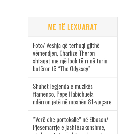
ME TË LEXUARAT
Foto/ Veshja që tërhoqi gjithë
vëmendjen, Charlize Theron
shfaqet me një look të ri në turin
botëror të “The Odyssey”
Shuhet legjenda e muzikës
flamenco, Pepe Habichuela
ndërron jetë në moshën 81-vjeçare
“Verë dhe portokalle” në Elbasan/
Pjesëmarrje e jashtëzakonshme,