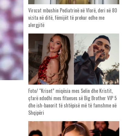
Virozat mbushin Pediatrinë në Vlorë, deri në 80
vizita në ditë, fëmijët të prekur edhe me
alergjitë
Foto/ “Kriset” miqësia mes Selin dhe Kristit,
çfarë ndodhi mes fitueses së Big Brother VIP 5
dhe ish-banorit të shtëpisë më të famshme në
Shqipëri