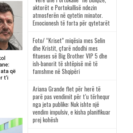
aktorët e Portokallisë ndezin
atmosferën në qytetin minator.
Emocionesh të forta për qytetarët
Foto/ “Kriset” miqësia mes Selin
dhe Kristit, çfarë ndodhi mes
fitueses së Big Brother VIP 5 dhe
kol
ish-banorit të shtëpisë më të
ane:
famshme në Shqipëri
 ata që
 t’i
Ariana Grande flet për herë të
parë pas vendimit për t’u tërhequr
nga jeta publike: Nuk ishte një
vendim impulsiv, e kisha planifikuar
prej kohësh