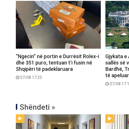
“Ngecin” në portin e Durrësit Rolex-i
Gjykata e 
dhe 351 puro, tentuan t’i fusin në
sallës së 
Shqipëri të padeklaruara
Bardhë, T
të apelua
07/08 17:25
07/08 17:
Shëndeti »