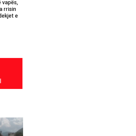
ë vapës,
 rrisin
dekjet e
l