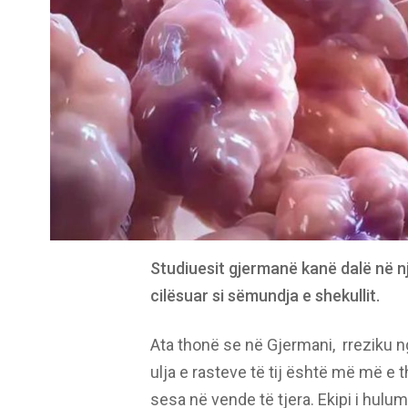
Studiuesit gjermanë kanë dalë në nj
cilësuar si sëmundja e shekullit.
Ata thonë se në Gjermani, rreziku ng
ulja e rasteve të tij është më më e
sesa në vende të tjera. Ekipi i hul