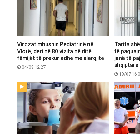
Virozat mbushin Pediatrinë në
Tarifa shë
Vlorë, deri në 80 vizita në ditë,
të paguaj
fëmijët të prekur edhe me alergjitë
janë të p
shqiptare
04/08 12:27
19/07 16: