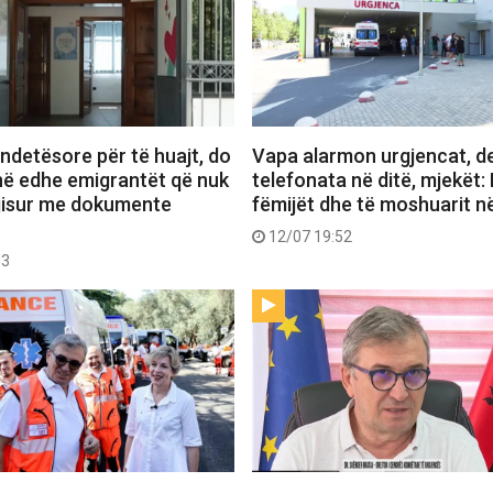
ndetësore për të huajt, do
Vapa alarmon urgjencat, de
në edhe emigrantët që nuk
telefonata në ditë, mjekët: 
ajisur me dokumente
fëmijët dhe të moshuarit n
12/07 19:52
03