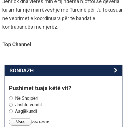
Jenrick dha vlerësimin e tij ndërsa njoftoi se qeveria
ka arritur një marrëveshje me Turqinë për t’u fokusuar
në veprimet e koordinuara për të bandat e
kontrabandës me njerëz.
Top Channel
SONDAZH
Pushimet tuaja këtë vit?
Në Shqipëri
Jashtë vendit
Asgjëkundi
Vote
View Results