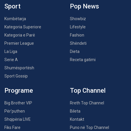
Sport
Pop News
Kombëtarja
Showbiz
Kategoria Superiore
Lifestyle
Kategoria e Parë
Fashion
Premier League
Shëndeti
La Liga
Dieta
Serie A
Receta gatimi
Shumësportësh
Sport Gossip
Programe
Top Channel
Big Brother VIP
Rreth Top Channel
Për’puthen
Bileta
Shqipëria LIVE
Kontakt
Fiks Fare
Puno në Top Channel