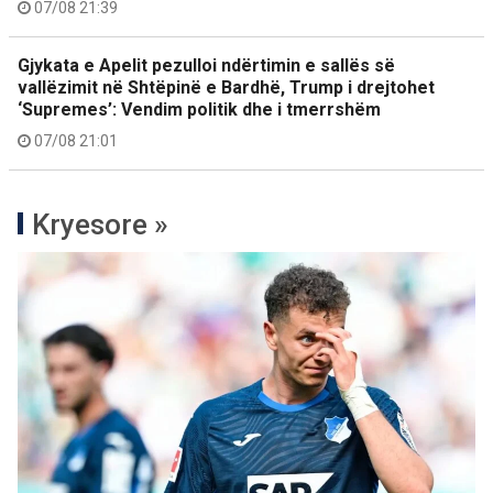
07/08 21:39
Gjykata e Apelit pezulloi ndërtimin e sallës së
vallëzimit në Shtëpinë e Bardhë, Trump i drejtohet
‘Supremes’: Vendim politik dhe i tmerrshëm
07/08 21:01
Kryesore »