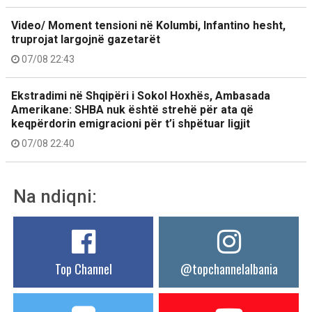
Video/ Moment tensioni në Kolumbi, Infantino hesht,
truprojat largojnë gazetarët
07/08 22:43
Ekstradimi në Shqipëri i Sokol Hoxhës, Ambasada
Amerikane: SHBA nuk është strehë për ata që
keqpërdorin emigracioni për t’i shpëtuar ligjit
07/08 22:40
Na ndiqni:
Top Channel
@topchannelalbania