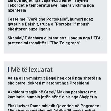
Europa digjet nga vapa ekstreme/ “Thyhen”
rekordet e temperaturave, mijëra viktima nga
nxehtësia
Festë me “Verë dhe Portokalle”, humori ndez
qytetin e Belshit, trupa e “Portokalli” mbush
shëtitoren buzë liqenit
Skandal/ E dashura e Infantinos u pagua nga UEFA,
pretendimi tronditës i “The Telegraph”
Më të lexuarat
Vajza e ish-ministrit Beqaj heq dorë nga shtetësia
shqiptare, dekreti miratohet nga Presidenti
Aksident tragjik në Greqi/ Makina përplaset me
kamionin, humbin jetën nënë e bir nga Shqipëria
Ekskluzive/ Rama mbledh Qeverinë në Pogradec.
Ministrat raportojnë më 24 dhe 25 gusht, pritet