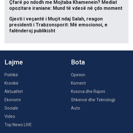
Çfarë po ndodh me Mojtaba Khamenein? Mediat
opozitare iraniane: Mund të vdesë në çdo moment
Gjesti i veçantë i Muçit ndaj Salah, reagon
presidenti i Trabzonsporit: Më emocionoi, e
falënderoj publikisht
Lajme
Bota
Politikë
Opinion
Kronikë
Koment
Aktualitet
Kosova dhe Rajoni
Ekonomi
Shkencë dhe Teknologji
Sociale
Auto
Video
Top News LIVE