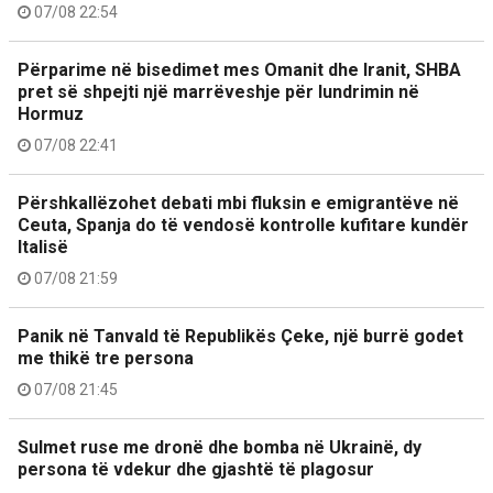
07/08 22:54
Përparime në bisedimet mes Omanit dhe Iranit, SHBA
pret së shpejti një marrëveshje për lundrimin në
Hormuz
07/08 22:41
Përshkallëzohet debati mbi fluksin e emigrantëve në
Ceuta, Spanja do të vendosë kontrolle kufitare kundër
Italisë
07/08 21:59
Panik në Tanvald të Republikës Çeke, një burrë godet
me thikë tre persona
07/08 21:45
Sulmet ruse me dronë dhe bomba në Ukrainë, dy
persona të vdekur dhe gjashtë të plagosur