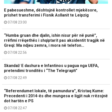
E pabesueshme, dështojnë kontrollet mjekësore,
prishet transferimi i Fisnik Asllanit te Leipzig
07/08 23:00
“Humba gruan dhe djalin, ishin nisur për në punë”,
rrëfimi rrëqethës i shqiptarit pas aksidentit tragjik në
Greqi: Ma ndjeu zemra, i mora në telefon…
07/08 22:56
Skandal/ E dashura e Infantinos u pagua nga UEFA,
pretendimi tronditës i “The Telegraph”
07/08 22:49
“Referendumet lokale, të pamundura”, Kristaq Kume:
Precedenti i 2014-ës dhe mungesa e ligjit nuk rrëzojnë
dot hartën e PS
07/08 22:47