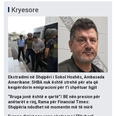
Kryesore
Ekstradimi në Shqipëri i Sokol Hoxhës, Ambasada
Amerikane: SHBA nuk është strehë për ata që
keqpërdorin emigracioni për t’i shpëtuar ligjit
“Rruga jonë është e qartë”/ BE nën presion për
anëtarët e rinj, Rama për Financial Times:
Shqipëria ndodhet në momentin më të mirë