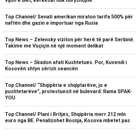
vijon e ulët, kërkesat nuk ndryshojnë
Top Channel/ Senati amerikan miraton tarifa 500% për
naftën dhe gazin e importuar nga Rusia
Top News – Zelensky viziton për herë të parë Serbinë.
Takime me Vuçiçin në një moment delikat
Top News – Skadon afati Kushtetues. Por, Kuvendi i
Kosovën shtyn sërish seancën
Top Channel/ “Shqipëria e shqiptarëve, jo e
pushtetarëve”, protestuesit në bulevard: Rama SPAK-
YOU
Top Channel/ Plani i Rritjes, Shqipëria merr 212 mln
euro nga BE. Penalizohet Bosnja, Kosova mbetet pas