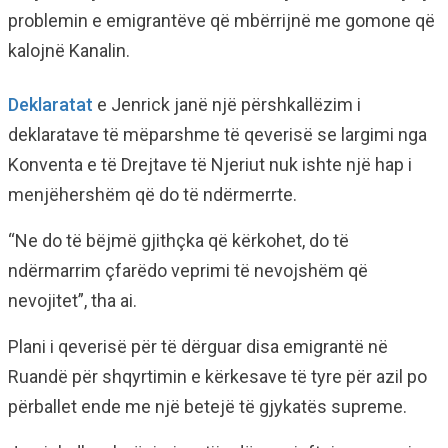
problemin e emigrantëve që mbërrijnë me gomone që
kalojnë Kanalin.
Deklaratat
e Jenrick janë një përshkallëzim i
deklaratave të mëparshme të qeverisë se largimi nga
Konventa e të Drejtave të Njeriut nuk ishte një hap i
menjëhershëm që do të ndërmerrte.
“Ne do të bëjmë gjithçka që kërkohet, do të
ndërmarrim çfarëdo veprimi të nevojshëm që
nevojitet”, tha ai.
Plani i qeverisë për të dërguar disa emigrantë në
Ruandë për shqyrtimin e kërkesave të tyre për azil po
përballet ende me një betejë të gjykatës supreme.