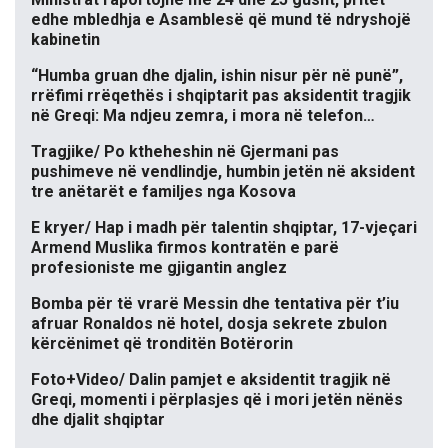
edhe mbledhja e Asamblesë që mund të ndryshojë
kabinetin
“Humba gruan dhe djalin, ishin nisur për në punë”,
rrëfimi rrëqethës i shqiptarit pas aksidentit tragjik
në Greqi: Ma ndjeu zemra, i mora në telefon…
Tragjike/ Po ktheheshin në Gjermani pas
pushimeve në vendlindje, humbin jetën në aksident
tre anëtarët e familjes nga Kosova
E kryer/ Hap i madh për talentin shqiptar, 17-vjeçari
Armend Muslika firmos kontratën e parë
profesioniste me gjigantin anglez
Bomba për të vrarë Messin dhe tentativa për t’iu
afruar Ronaldos në hotel, dosja sekrete zbulon
kërcënimet që tronditën Botërorin
Foto+Video/ Dalin pamjet e aksidentit tragjik në
Greqi, momenti i përplasjes që i mori jetën nënës
dhe djalit shqiptar