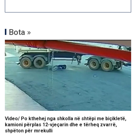
Bota »
Video/ Po kthehej nga shkolla në shtëpi me biçikletë,
kamioni përplas 12-vjeçarin dhe e tërheq zvarrë,
shpëton për mrekulli