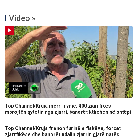
Video »
Top Channel/Kruja merr frymë, 400 zjarrfikës
mbrojtën qytetin nga zjarri, banorët kthehen në shtëpi
Top Channel/Kruja frenon furinë e flakëve, forcat
zjarrfikëse dhe banorët ndalin zjarrin gjatë natës