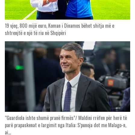
19 vjeç, 800 mijë euro, Koman i Dinamos bëhet shitja më e
shtrenjtë e një të riu në Shqipëri
“Guardiola ishte shumë pranë firmës”/ Maldini rrëfen për herë të
parë prapaskenat e largimit nga Italia: S’punoja dot me Malago-n,
ai…