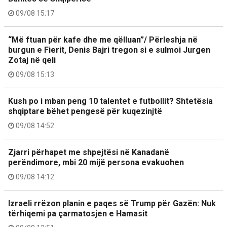
09/08 15:17
“Më ftuan për kafe dhe me qëlluan”/ Përleshja në
burgun e Fierit, Denis Bajri tregon si e sulmoi Jurgen
Zotaj në qeli
09/08 15:13
Kush po i mban peng 10 talentet e futbollit? Shtetësia
shqiptare bëhet pengesë për kuqezinjtë
09/08 14:52
Zjarri përhapet me shpejtësi në Kanadanë
perëndimore, mbi 20 mijë persona evakuohen
09/08 14:12
Izraeli rrëzon planin e paqes së Trump për Gazën: Nuk
tërhiqemi pa çarmatosjen e Hamasit