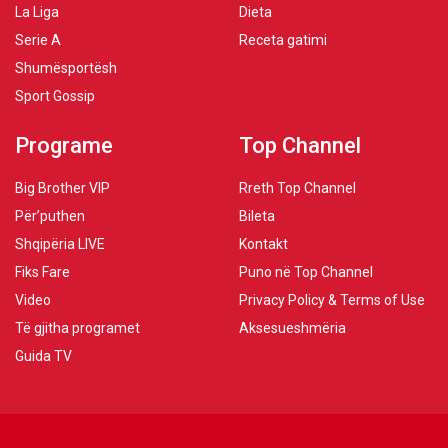
La Liga
Dieta
Serie A
Receta gatimi
Shumësportësh
Sport Gossip
Programe
Top Channel
Big Brother VIP
Rreth Top Channel
Për’puthen
Bileta
Shqipëria LIVE
Kontakt
Fiks Fare
Puno në Top Channel
Video
Privacy Policy & Terms of Use
Të gjitha programet
Aksesueshmëria
Guida TV