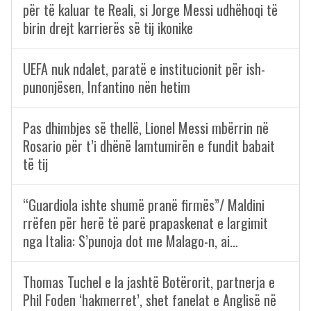
për të kaluar te Reali, si Jorge Messi udhëhoqi të
birin drejt karrierës së tij ikonike
UEFA nuk ndalet, paratë e institucionit për ish-
punonjësen, Infantino nën hetim
Pas dhimbjes së thellë, Lionel Messi mbërrin në
Rosario për t’i dhënë lamtumirën e fundit babait
të tij
“Guardiola ishte shumë pranë firmës”/ Maldini
rrëfen për herë të parë prapaskenat e largimit
nga Italia: S’punoja dot me Malago-n, ai…
Thomas Tuchel e la jashtë Botërorit, partnerja e
Phil Foden ‘hakmerret’, shet fanelat e Anglisë në