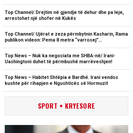
Top Channel/ Drejtim në gjendje të dehur dhe pa leje,
arrestohet një shofer në Kukës
Top Channel/ Ujërat e zeza përmbytnin Kasharin, Rama
publikon videon: Pema 8 metra “varrosej”…
Top News – Nuk ka negociata me SHBA-në/ Irani-
Uashingtoni duhet të përmbushë marrëveshjen!
Top News – Habitet Shtëpia e Bardhë. Irani vendos
kushte për rihapjen e Ngushticës së Hormuzit
SPORT • KRYESORE