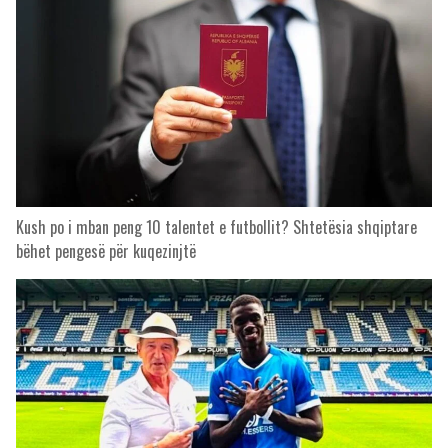
Kush po i mban peng 10 talentet e futbollit? Shtetësia shqiptare
bëhet pengesë për kuqezinjtë