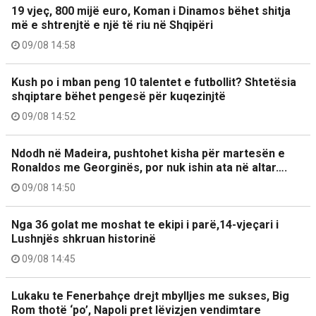
19 vjeç, 800 mijë euro, Koman i Dinamos bëhet shitja
më e shtrenjtë e një të riu në Shqipëri
09/08 14:58
Kush po i mban peng 10 talentet e futbollit? Shtetësia
shqiptare bëhet pengesë për kuqezinjtë
09/08 14:52
Ndodh në Madeira, pushtohet kisha për martesën e
Ronaldos me Georginës, por nuk ishin ata në altar….
09/08 14:50
Nga 36 golat me moshat te ekipi i parë,14-vjeçari i
Lushnjës shkruan historinë
09/08 14:45
Lukaku te Fenerbahçe drejt mbylljes me sukses, Big
Rom thotë ‘po’, Napoli pret lëvizjen vendimtare