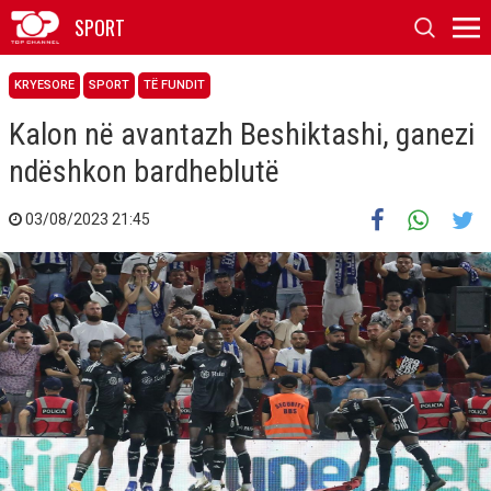
SPORT
KRYESORE
SPORT
TË FUNDIT
Kalon në avantazh Beshiktashi, ganezi
ndëshkon bardheblutë
03/08/2023 21:45