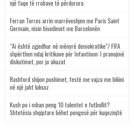
një faqe të rrobave të përdorura
Ferran Torres arrin marrëveshjen me Paris Saint
Germain, nisin bisedimet me Barcelonën
“Ai është zgjedhur në mënyrë demokratike”/ FIFA
shpërthen ndaj kritikave për Infantinon: I pranojmë
diskutimet, por jo akuzat
Rashford shijon pushimet, festë me vajza me bikini
në një jaht luksoz
Kush po i mban peng 10 talentet e futbollit?
Shtetësia shqiptare bëhet pengesë për kuqezinjtë