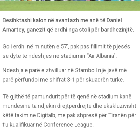
Besihktashi kalon në avantazh me anë të Daniel
Amartey, ganezit që erdhi nga stoli për bardhezinjtë.
Goli erdhi në minutën e 57′, pak pas fillimit të pjesës
së dytë të ndeshjes në stadiumin “Air Albania”.
Ndeshja e parë e zhvilluar në Stamboll një javë më
parë përfundoi me shifrat 3-1 për skuadrën turke.
Të gjithë të pamundurit për të qenë në stadium kanë
mundësinë ta ndjekin drejtpërdrejtë dhe ekskluzivisht
këtë takim ne Digitalb, me pak shpresë për Tiranën për
t’u kualifikuar në Conference League.