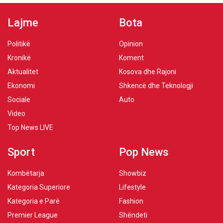
Lajme
Bota
Politikë
Opinion
Kronikë
Koment
Aktualitet
Kosova dhe Rajoni
Ekonomi
Shkencë dhe Teknologji
Sociale
Auto
Video
Top News LIVE
Sport
Pop News
Kombëtarja
Showbiz
Kategoria Superiore
Lifestyle
Kategoria e Parë
Fashion
Premier League
Shëndeti