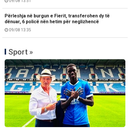
09/08 13:51
Përleshja në burgun e Fierit, transferohen dy të
dënuar, 6 policë nën hetim për neglizhencë
09/08 13:35
Sport »