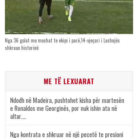
Nga 36 golat me moshat te ekipi i parë,14-vjeçari i Lushnjës
shkruan historinë
ME TË LEXUARAT
Ndodh në Madeira, pushtohet kisha për martesën
e Ronaldos me Georginës, por nuk ishin ata në
altar….
Nga kontrata e shkruar në një pecetë te presioni