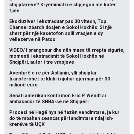
shqiptarëve? Kryeministri e shpjegon me katër
fjalë
Ekskluzive/ I ekstraduar pas 30 vitesh, Top
Channel zbardh dosjen e Sokol Hoxhës: Si një
sherr për një kasetofon solli vrasjen e dy
vëllezërve në Patos
VIDEO/ I prangosur dhe nën masa të rrepta sigurie,
momenti i ekstradimit të Sokol Hoxhës në
Shqipëri, autor i tre vrasjeve
Aventurë e re për Asllanin, ylli shqiptar
transferohet te klubi i njohur gjerman për 30
milionë euro
Senati amerikan konfirmon Eric P. Wendt si
ambasador të SHBA-së në Shqipëri
Procesi në Hagë hyn në fazën vendimtare, ja kur
do të mbahen seancat përfundimtare ndaj ish-
krerëve të UÇK