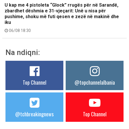
U kap me 4 pistoleta “Glock” rrugës për në Sarandë,
zbardhet dëshmia e 31-vjeçarit: Unë u nisa për
pushime, shoku më futi qesen e zezë në makinë dhe
iku
06/08 18:30
Na ndiqni:
Top Channel
@topchannelalbania
@tchbreakingnews
Top Channel