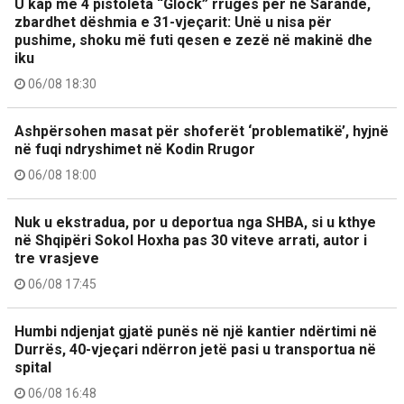
U kap me 4 pistoleta “Glock” rrugës për në Sarandë,
zbardhet dëshmia e 31-vjeçarit: Unë u nisa për
pushime, shoku më futi qesen e zezë në makinë dhe
iku
06/08 18:30
Ashpërsohen masat për shoferët ‘problematikë’, hyjnë
në fuqi ndryshimet në Kodin Rrugor
06/08 18:00
Nuk u ekstradua, por u deportua nga SHBA, si u kthye
në Shqipëri Sokol Hoxha pas 30 viteve arrati, autor i
tre vrasjeve
06/08 17:45
Humbi ndjenjat gjatë punës në një kantier ndërtimi në
Durrës, 40-vjeçari ndërron jetë pasi u transportua në
spital
06/08 16:48