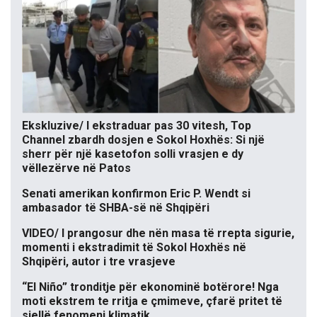
Ekskluzive/ I ekstraduar pas 30 vitesh, Top
Channel zbardh dosjen e Sokol Hoxhës: Si një
sherr për një kasetofon solli vrasjen e dy
vëllezërve në Patos
Senati amerikan konfirmon Eric P. Wendt si
ambasador të SHBA-së në Shqipëri
VIDEO/ I prangosur dhe nën masa të rrepta sigurie,
momenti i ekstradimit të Sokol Hoxhës në
Shqipëri, autor i tre vrasjeve
“El Niño” tronditje për ekonominë botërore! Nga
moti ekstrem te rritja e çmimeve, çfarë pritet të
sjellë fenomeni klimatik