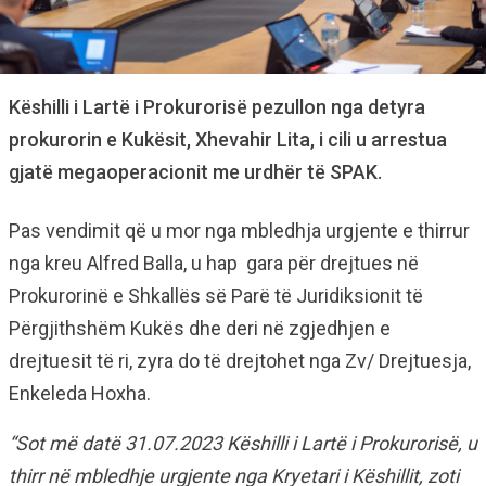
Këshilli i Lartë i Prokurorisë pezullon nga detyra
prokurorin e Kukësit, Xhevahir Lita, i cili u arrestua
gjatë megaoperacionit me urdhër të SPAK.
Pas vendimit që u mor nga mbledhja urgjente e thirrur
nga kreu Alfred Balla, u hap gara për drejtues në
Prokurorinë e Shkallës së Parë të Juridiksionit të
Përgjithshëm Kukës dhe deri në zgjedhjen e
drejtuesit të ri, zyra do të drejtohet nga Zv/ Drejtuesja,
Enkeleda Hoxha.
“Sot më datë 31.07.2023 Këshilli i Lartë i Prokurorisë, u
thirr në mbledhje urgjente nga Kryetari i Këshillit, zoti