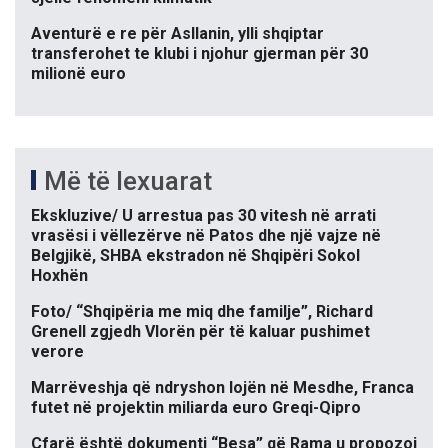
Aventurë e re për Asllanin, ylli shqiptar
transferohet te klubi i njohur gjerman për 30
milionë euro
Më të lexuarat
Ekskluzive/ U arrestua pas 30 vitesh në arrati
vrasësi i vëllezërve në Patos dhe një vajze në
Belgjikë, SHBA ekstradon në Shqipëri Sokol
Hoxhën
Foto/ “Shqipëria me miq dhe familje”, Richard
Grenell zgjedh Vlorën për të kaluar pushimet
verore
Marrëveshja që ndryshon lojën në Mesdhe, Franca
futet në projektin miliarda euro Greqi-Qipro
Çfarë është dokumenti “Besa” që Rama u propozoi