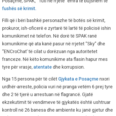
Posaçme, SPAK, “futi në rrjetë” emra të bujshëm të
fushës së krimit.
Filli që i bëri bashkë personazhe të botës së krimit,
prokuror, ish-oficerë e zyrtarë të lartë të policisë ishin
komunikimet në telefon. Në dorë të SPAK ranë
komunikime që ata kanë pasur në rrjetet “Sky” dhe
“ENCroChat’ të cilat u dorëzuan nga autoritetet
franceze. Në këto komunikime ata flasin hapur mes
tyre për vrasje,
atentate
dhe korrupsion.
Nga 15 persona për të cilët
Gjykata e Posaçme
nxori
urdhër-arreste, policia vuri në pranga vetëm 6 prej tyre
dhe 2 të tjerë u arrestuan në flagrancë. Gjatë
ekzekutimit të vendimeve të gjykatës është ushtruar
kontroll në 26 banesa dhe ambiente ku janë gjetur dhe