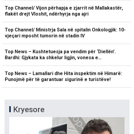
Top Channel/ Vijon përhapja e zjarrit në Mallakastër,
flakët drejt Vloshit, ndërhyrja nga ajri
Top Channel/ Ministrja Sala në spitalin Onkologjik: 10-
vjeçari mposht tumorin në stadin IV
Top News – Kushtetuesja pa vendim për ‘Diellën’.
Bardhi: Gjykata ka shkelur ligjin, vonesa e…
Top News – Lamallari dhe Hita inspektim në Himarë:
Punojmë për të garantuar sigurinë e turistëve!
Kryesore