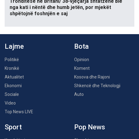
Tronditëse në Britani/ 38-vjeçarja shtatzënë bie
nga kati i nëntë dhe humb jetën, por mjekët
shpëtojnë foshnjën e saj
Lajme
Bota
Politikë
Opinion
Kronikë
Koment
Aktualitet
Kosova dhe Rajoni
Ekonomi
Shkencë dhe Teknologji
Sociale
Auto
Video
Top News LIVE
Sport
Pop News