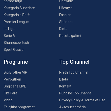
Kombëtarja
Showbiz
Kategoria Superiore
Lifestyle
Kategoria e Parë
Fashion
Premier League
Shëndeti
La Liga
Dieta
Serie A
Receta gatimi
Shumësportësh
Sport Gossip
Programe
Top Channel
Big Brother VIP
Rreth Top Channel
Për’puthen
Bileta
Shqipëria LIVE
Kontakt
Fiks Fare
Puno në Top Channel
Video
Privacy Policy & Terms of Use
Të gjitha programet
Aksesueshmëria