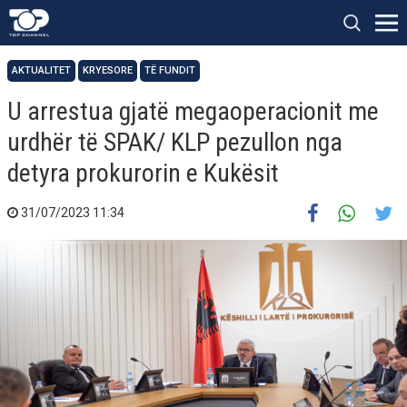
AKTUALITET
KRYESORE
TË FUNDIT
U arrestua gjatë megaoperacionit me
urdhër të SPAK/ KLP pezullon nga
detyra prokurorin e Kukësit
31/07/2023 11:34