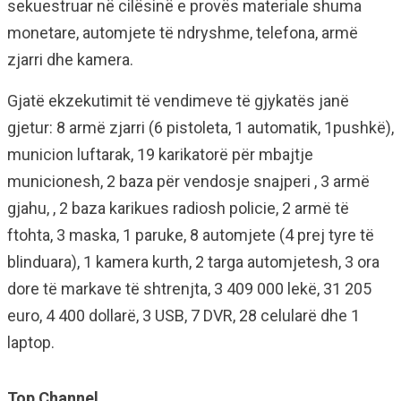
sekuestruar në cilësinë e provës materiale shuma
monetare, automjete të ndryshme, telefona, armë
zjarri dhe kamera.
Gjatë ekzekutimit të vendimeve të gjykatës janë
gjetur: 8 armë zjarri (6 pistoleta, 1 automatik, 1pushkë),
municion luftarak, 19 karikatorë për mbajtje
municionesh, 2 baza për vendosje snajperi , 3 armë
gjahu, , 2 baza karikues radiosh policie, 2 armë të
ftohta, 3 maska, 1 paruke, 8 automjete (4 prej tyre të
blinduara), 1 kamera kurth, 2 targa automjetesh, 3 ora
dore të markave të shtrenjta, 3 409 000 lekë, 31 205
euro, 4 400 dollarë, 3 USB, 7 DVR, 28 celularë dhe 1
laptop.
Top Channel