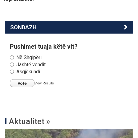
SONDAZH
Pushimet tuaja këtë vit?
Në Shqipëri
Jashtë vendit
Asgjëkundi
Vote
View Results
Aktualitet »