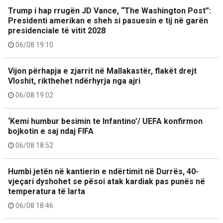
Trump i hap rrugën JD Vance, “The Washington Post”:
Presidenti amerikan e sheh si pasuesin e tij në garën
presidenciale të vitit 2028
06/08 19:10
Vijon përhapja e zjarrit në Mallakastër, flakët drejt
Vloshit, rikthehet ndërhyrja nga ajri
06/08 19:02
‘Kemi humbur besimin te Infantino’/ UEFA konfirmon
bojkotin e saj ndaj FIFA
06/08 18:52
Humbi jetën në kantierin e ndërtimit në Durrës, 40-
vjeçari dyshohet se pësoi atak kardiak pas punës në
temperatura të larta
06/08 18:46