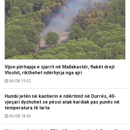
Vijon përhapja e zjarrit në Mallakastër, flakët drejt
Vloshit, rikthehet ndërhyrja nga ajri
06/08 19:02
Humbi jetën në kantierin e ndërtimit në Durrës, 40-
vjeçari dyshohet se pësoi atak kardiak pas punës në
temperatura të larta
06/08 18:46