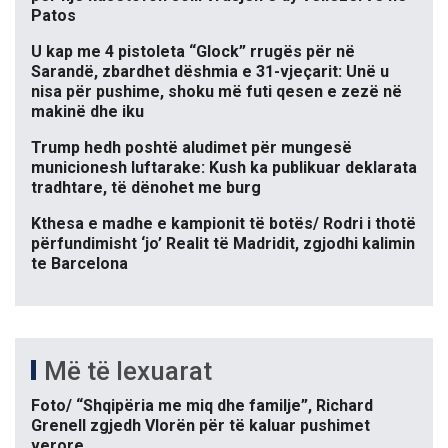
Patos
U kap me 4 pistoleta “Glock” rrugës për në
Sarandë, zbardhet dëshmia e 31-vjeçarit: Unë u
nisa për pushime, shoku më futi qesen e zezë në
makinë dhe iku
Trump hedh poshtë aludimet për mungesë
municionesh luftarake: Kush ka publikuar deklarata
tradhtare, të dënohet me burg
Kthesa e madhe e kampionit të botës/ Rodri i thotë
përfundimisht ‘jo’ Realit të Madridit, zgjodhi kalimin
te Barcelona
Më të lexuarat
Foto/ “Shqipëria me miq dhe familje”, Richard
Grenell zgjedh Vlorën për të kaluar pushimet
verore