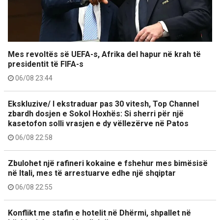
Mes revoltës së UEFA-s, Afrika del hapur në krah të
presidentit të FIFA-s
06/08 23:44
Ekskluzive/ I ekstraduar pas 30 vitesh, Top Channel
zbardh dosjen e Sokol Hoxhës: Si sherri për një
kasetofon solli vrasjen e dy vëllezërve në Patos
06/08 22:58
Zbulohet një rafineri kokaine e fshehur mes bimësisë
në Itali, mes të arrestuarve edhe një shqiptar
06/08 22:55
Konflikt me stafin e hotelit në Dhërmi, shpallet në