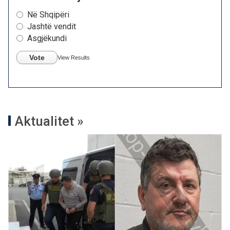
Në Shqipëri
Jashtë vendit
Asgjëkundi
Vote
View Results
Aktualitet »