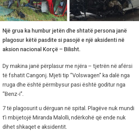
Një grua ka humbur jetën dhe shtatë persona janë
plagosur këtë pasdite si pasojë e një aksidenti në
aksion nacional Korçë – Bilisht.
Dy makina janë përplasur me njëra – tjetrën në afërsi
të fshatit Cangonj. Mjeti tip “Volswagen” ka dalë nga
rruga dhe është përmbysur pasi është goditur nga
“Benz-i”.
7 të plagosurit u dërguan në spital. Plagëve nuk mundi
t’i mbijetojë Miranda Malolli, ndërkohë që ende nuk
dihet shkaqet e aksidentit.