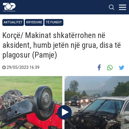
AKTUALITET
KRYESORE
TË FUNDIT
Korçë/ Makinat shkatërrohen në
aksident, humb jetën një grua, disa të
plagosur (Pamje)
29/05/2023 16:39