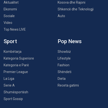
Aktualitet
Kosova dhe Rajoni
Ekonomi
Shkencë dhe Teknologji
Sociale
Auto
Video
Top News LIVE
Sport
Pop News
Kombëtarja
Showbiz
Kategoria Superiore
Lifestyle
Kategoria e Parë
Fashion
Premier League
Shëndeti
La Liga
Dieta
Serie A
Receta gatimi
Shumësportësh
Sport Gossip