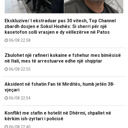
Ekskluzive/ I ekstraduar pas 30 vitesh, Top Channel
zbardh dosjen e Sokol Hoxhës: Si sherri për një
kasetofon solli vrasjen e dy vëllezërve në Patos
06/08 22:58
Zbulohet një rafineri kokaine e fshehur mes bimësisë
në Itali, mes të arrestuarve edhe një shqiptar
06/08 22:55
Aksident në fshatin Fan të Mirditës, humb jetën 38-
vjeçari
06/08 22:54
Konflikt me stafin e hotelit në Dhërmi, shpallet në
kërkim ish-zyrtari i policisë
06/08 22:40