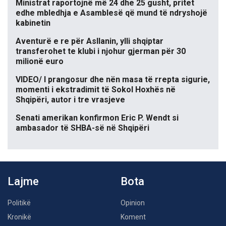
Ministrat raportojnë më 24 dhe 25 gusht, pritet
edhe mbledhja e Asamblesë që mund të ndryshojë
kabinetin
Aventurë e re për Asllanin, ylli shqiptar
transferohet te klubi i njohur gjerman për 30
milionë euro
VIDEO/ I prangosur dhe nën masa të rrepta sigurie,
momenti i ekstradimit të Sokol Hoxhës në
Shqipëri, autor i tre vrasjeve
Senati amerikan konfirmon Eric P. Wendt si
ambasador të SHBA-së në Shqipëri
Lajme
Bota
Politikë
Opinion
Kronikë
Koment