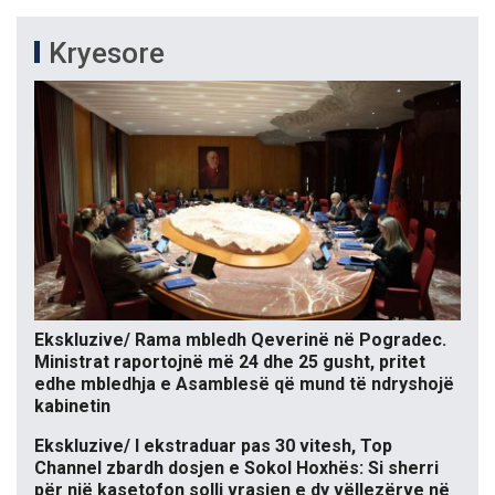
Kryesore
Ekskluzive/ Rama mbledh Qeverinë në Pogradec.
Ministrat raportojnë më 24 dhe 25 gusht, pritet
edhe mbledhja e Asamblesë që mund të ndryshojë
kabinetin
Ekskluzive/ I ekstraduar pas 30 vitesh, Top
Channel zbardh dosjen e Sokol Hoxhës: Si sherri
për një kasetofon solli vrasjen e dy vëllezërve në