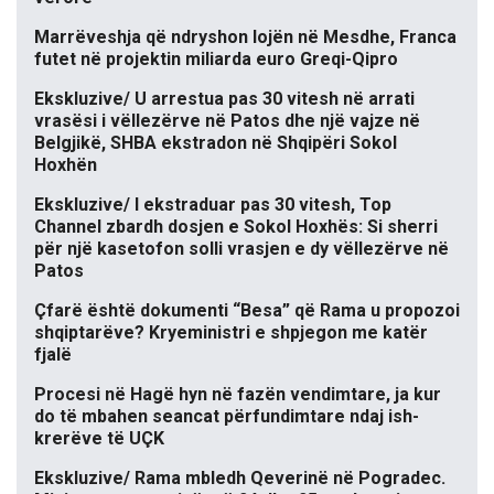
Marrëveshja që ndryshon lojën në Mesdhe, Franca
futet në projektin miliarda euro Greqi-Qipro
Ekskluzive/ U arrestua pas 30 vitesh në arrati
vrasësi i vëllezërve në Patos dhe një vajze në
Belgjikë, SHBA ekstradon në Shqipëri Sokol
Hoxhën
Ekskluzive/ I ekstraduar pas 30 vitesh, Top
Channel zbardh dosjen e Sokol Hoxhës: Si sherri
për një kasetofon solli vrasjen e dy vëllezërve në
Patos
Çfarë është dokumenti “Besa” që Rama u propozoi
shqiptarëve? Kryeministri e shpjegon me katër
fjalë
Procesi në Hagë hyn në fazën vendimtare, ja kur
do të mbahen seancat përfundimtare ndaj ish-
krerëve të UÇK
Ekskluzive/ Rama mbledh Qeverinë në Pogradec.