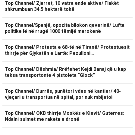
Top Channel/ Zjarret, 10 vatra ende aktive/ Flakët
shkrumbuan 34.5 hektarë tokë
Top Channel/Spanjë, opozita bllokon qeverinë/ Lufta
politike lë në rrugë 1000 fëmijë marokenë
Top Channel/ Protesta e 68-të në Tiranë/ Protestuesit
thirrje për Gjykatën e Lartë: Pezulloni…
Top Channel/ Dëshmia/ Rrëfehet Kejdi Banaj që u kap
teksa transportonte 4 pistoleta “Glock”
Top Channel/ Durrës, punëtori vdes në kantier/ 40-
vjeçari u transportua në spital, por nuk mbijetoi
Top Channel/ OKB thirrje Moskës e Kievit/ Guterres:
Ndalni sulmet me raketa e dronë