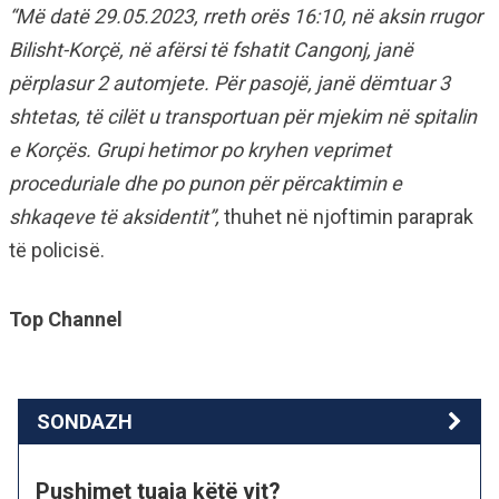
“Më datë 29.05.2023, rreth orës 16:10, në aksin rrugor
Bilisht-Korçë, në afërsi të fshatit Cangonj, janë
përplasur 2 automjete. Për pasojë, janë dëmtuar 3
shtetas, të cilët u transportuan për mjekim në spitalin
e Korçës. Grupi hetimor po kryhen veprimet
proceduriale dhe po punon për përcaktimin e
shkaqeve të aksidentit”,
thuhet në njoftimin paraprak
të policisë.
Top Channel
SONDAZH
Pushimet tuaja këtë vit?