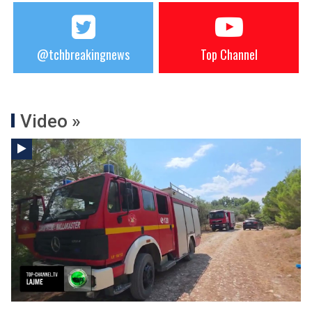
@tchbreakingnews
Top Channel
Video »