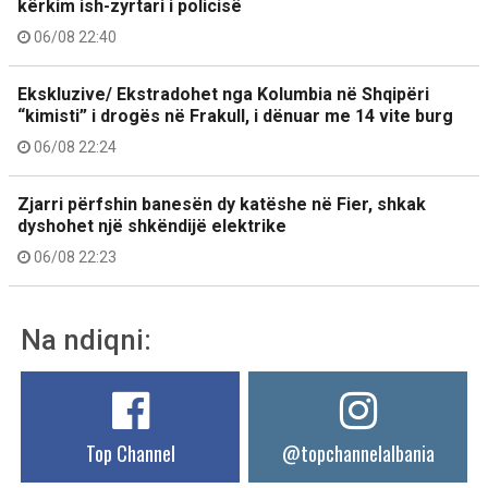
kërkim ish-zyrtari i policisë
06/08 22:40
Ekskluzive/ Ekstradohet nga Kolumbia në Shqipëri
“kimisti” i drogës në Frakull, i dënuar me 14 vite burg
06/08 22:24
Zjarri përfshin banesën dy katëshe në Fier, shkak
dyshohet një shkëndijë elektrike
06/08 22:23
Na ndiqni:
Top Channel
@topchannelalbania