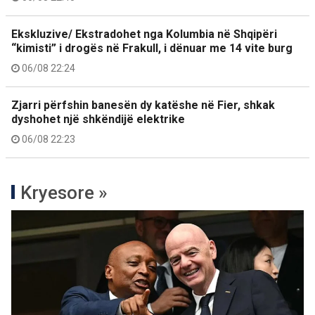
Ekskluzive/ Ekstradohet nga Kolumbia në Shqipëri
“kimisti” i drogës në Frakull, i dënuar me 14 vite burg
06/08 22:24
Zjarri përfshin banesën dy katëshe në Fier, shkak
dyshohet një shkëndijë elektrike
06/08 22:23
Kryesore »