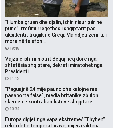
“Humba gruan dhe djalin, ishin nisur për në
punë”, rrëfimi rrëqethës i shqiptarit pas
aksidentit tragjik në Greqi: Ma ndjeu zemra, i
mora në telefon…
18:48
Vajza e ish-ministrit Beqaj heq dorë nga
shtetësia shqiptare, dekreti miratohet nga
Presidenti
11:12
“Paguajnë 24 mijë paund dhe kalojnë me
pasaporta false”, media britanike zbulon
skemën e kontrabandistëve shqiptarë
10:34
Europa digjet nga vapa ekstreme/ “Thyhen”
rekordet e temperaturave, mijëra viktima