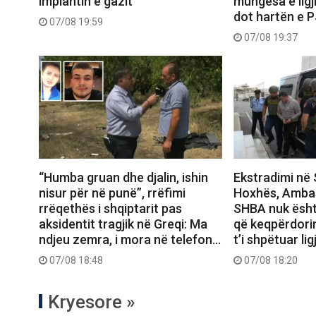
impiantin e gazit
mungesa e ligj
dot hartën e 
07/08 19:59
07/08 19:37
“Humba gruan dhe djalin, ishin
Ekstradimi në 
nisur për në punë”, rrëfimi
Hoxhës, Amba
rrëqethës i shqiptarit pas
SHBA nuk ësht
aksidentit tragjik në Greqi: Ma
që keqpërdori
ndjeu zemra, i mora në telefon…
t’i shpëtuar ligj
07/08 18:48
07/08 18:20
Kryesore »