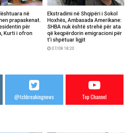
dështuara në
Ekstradimi në Shqipëri i Sokol
hen prapaskenat.
Hoxhës, Ambasada Amerikane:
esidentin për
SHBA nuk është strehë për ata
 Kurti i ofron
që keqpërdorin emigracioni për
t’i shpëtuar ligjit
07/08 18:20
@tchbreakingnews
Top Channel