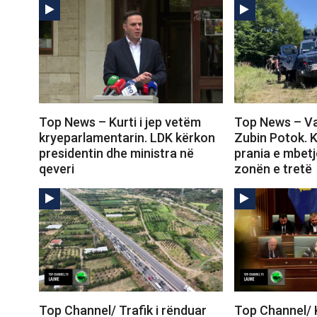
Top News – Kurti i jep vetëm
Top News – Va
kryeparlamentarin. LDK kërkon
Zubin Potok. 
presidentin dhe ministra në
prania e mbet
qeveri
zonën e tretë
Top Channel/ Trafik i rënduar
Top Channel/ 