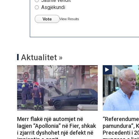
Jashtë vendit
Asgjëkundi
Vote
View Results
Aktualitet »
Merr flakë një automjet në
“Referendumet
lagjen “Apollonia” në Fier, shkak
pamundura”, K
i zjarrit dyshohet një defekt në
Precedenti i 