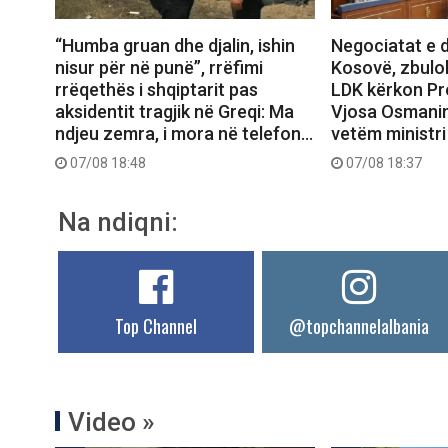
“Humba gruan dhe djalin, ishin
Negociatat e 
nisur për në punë”, rrëfimi
Kosovë, zbulo
rrëqethës i shqiptarit pas
LDK kërkon Pr
aksidentit tragjik në Greqi: Ma
Vjosa Osmanin,
ndjeu zemra, i mora në telefon…
vetëm ministri
07/08 18:48
07/08 18:37
Na ndiqni:
Top Channel
@topchannelalbania
Video »