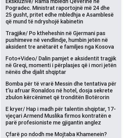
Ekskluzive/ Rama mbledh Qeverinë në
Pogradec. Ministrat raportojnë më 24 dhe
25 gusht, pritet edhe mbledhja e Asamblesë
që mund të ndryshojë kabinetin
Tragjike/ Po ktheheshin në Gjermani pas
pushimeve në vendlindje, humbin jetën në
aksident tre anëtarët e familjes nga Kosova
Foto+Video/ Dalin pamjet e aksidentit tragjik
në Greqi, momenti i përplasjes që i mori jetën
nënës dhe djalit shqiptar
Bomba për të vrarë Messin dhe tentativa për
t’iu afruar Ronaldos në hotel, dosja sekrete
zbulon kërcënimet që tronditën Botërorin
E kryer/ Hap i madh për talentin shqiptar, 17-
vjeçari Armend Muslika firmos kontratën e
parë profesioniste me gjigantin anglez
Çfarë po ndodh me Mojtaba Khamenein?