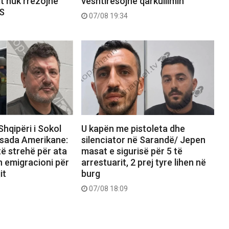
it nuk rrëzojnë
vështirësojnë qarkullimin
PS
07/08 19:34
Shqipëri i Sokol
U kapën me pistoleta dhe
sada Amerikane:
silenciator në Sarandë/ Jepen
ë strehë për ata
masat e sigurisë për 5 të
n emigracioni për
arrestuarit, 2 prej tyre lihen në
it
burg
07/08 18:09