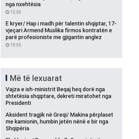
nga nxehtësia
12:50
E kryer/ Hap i madh për talentin shqiptar, 17-
vjeçari Armend Muslika firmos kontratën e
parë profesioniste me gjigantin anglez
10:55
Më të lexuarat
Vajza e ish-ministrit Beqaj heq dorë nga
shtetësia shqiptare, dekreti miratohet nga
Presidenti
Aksident tragjik në Greqi/ Makina përplaset
me kamionin, humbin jetën nënë e bir nga
Shqipëria