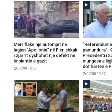
Merr flakë një automjet në
“Referendumet
lagjen “Apollonia” në Fier, shkak
pamundura”, K
i zjarrit dyshohet një defekt në
Precedenti i 
impiantin e gazit
mungesa e ligj
dot hartën e 
07/08 19:59
07/08 19:37