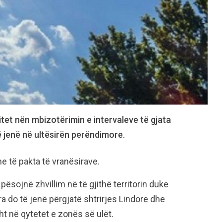
itet nën mbizotërimin e intervaleve të gjata
ë jenë në ultësirën perëndimore.
e të pakta të vranësirave.
ësojnë zhvillim në të gjithë territorin duke
ara do të jenë përgjatë shtrirjes Lindore dhe
t në qytetet e zonës së ulët.