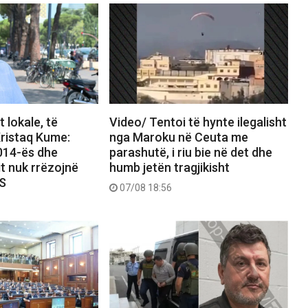
 lokale, të
Video/ Tentoi të hynte ilegalisht
ristaq Kume:
nga Maroku në Ceuta me
2014-ës dhe
parashutë, i riu bie në det dhe
it nuk rrëzojnë
humb jetën tragjikisht
PS
07/08 18:56