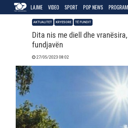
LAJME
VIDEO
SPORT
POP NEWS
PROGRAM
AKTUALITET
KRYESORE
TË FUNDIT
Dita nis me diell dhe vranësira,
fundjavën
27/05/2023 08:02