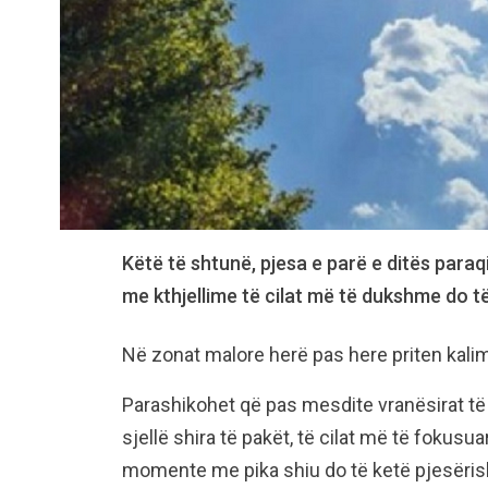
Këtë të shtunë, pjesa e parë e ditës paraq
me kthjellime të cilat më të dukshme do t
Në zonat malore herë pas here priten kalim
Parashikohet që pas mesdite vranësirat të p
sjellë shira të pakët, të cilat më të fokusu
momente me pika shiu do të ketë pjesërish