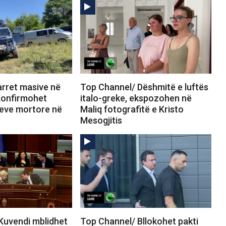
rret masive në
Top Channel/ Dëshmitë e luftës
Konfirmohet
italo-greke, ekspozohen në
jeve mortore në
Maliq fotografitë e Kristo
Mesogjitis
Kuvendi mblidhet
Top Channel/ Bllokohet pakti