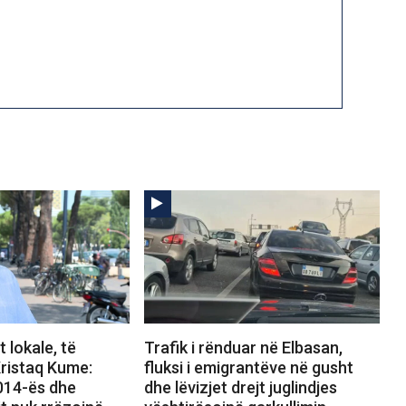
 lokale, të
Trafik i rënduar në Elbasan,
ristaq Kume:
fluksi i emigrantëve në gusht
2014-ës dhe
dhe lëvizjet drejt juglindjes