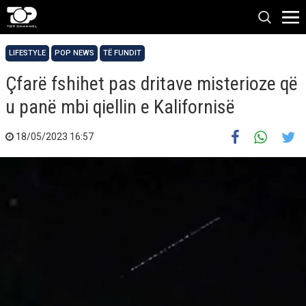
LIFESTYLE
POP NEWS
TË FUNDIT
Çfarë fshihet pas dritave misterioze që
u panë mbi qiellin e Kalifornisë
18/05/2023 16:57