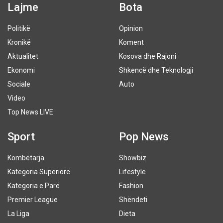
Lajme
Bota
Politikë
Opinion
Kronikë
Koment
Aktualitet
Kosova dhe Rajoni
Ekonomi
Shkencë dhe Teknologji
Sociale
Auto
Video
Top News LIVE
Sport
Pop News
Kombëtarja
Showbiz
Kategoria Superiore
Lifestyle
Kategoria e Parë
Fashion
Premier League
Shëndeti
La Liga
Dieta