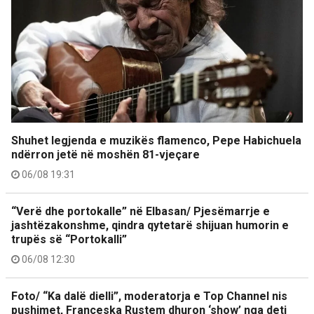
Shuhet legjenda e muzikës flamenco, Pepe Habichuela
ndërron jetë në moshën 81-vjeçare
06/08 19:31
“Verë dhe portokalle” në Elbasan/ Pjesëmarrje e
jashtëzakonshme, qindra qytetarë shijuan humorin e
trupës së “Portokalli”
06/08 12:30
Foto/ “Ka dalë dielli”, moderatorja e Top Channel nis
pushimet, Françeska Rustem dhuron ‘show’ nga deti