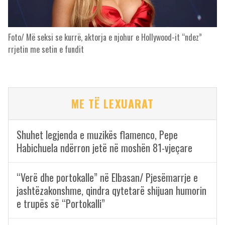
Foto/ Më seksi se kurrë, aktorja e njohur e Hollywood-it “ndez”
rrjetin me setin e fundit
ME TË LEXUARAT
Shuhet legjenda e muzikës flamenco, Pepe
Habichuela ndërron jetë në moshën 81-vjeçare
“Verë dhe portokalle” në Elbasan/ Pjesëmarrje e
jashtëzakonshme, qindra qytetarë shijuan humorin
e trupës së “Portokalli”