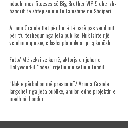
ndodhi mes fitueses së Big Brother VIP 5 dhe ish-
banorit të shtëpisë më të famshme në Shqipëri
Ariana Grande flet për herë të parë pas vendimit
për t’u tërhequr nga jeta publike: Nuk ishte një
vendim impulsiv, e kisha planifikuar prej kohësh
Foto/ Më seksi se kurrë, aktorja e njohur e
Hollywood-it “ndez” rrjetin me setin e fundit
“Nuk e përballon më presionin”/ Ariana Grande
largohet nga jeta publike, anulon edhe projektin e
madh në Londër