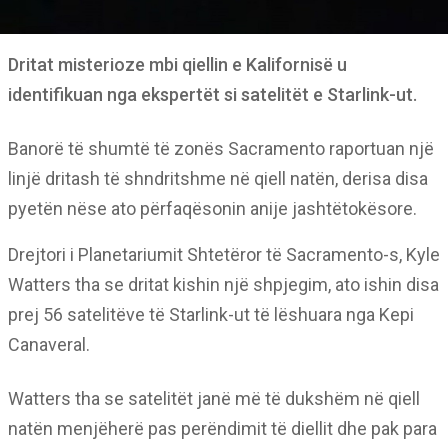
Dritat misterioze mbi qiellin e Kalifornisë u
identifikuan nga ekspertët si satelitët e Starlink-ut.
Banorë të shumtë të zonës Sacramento raportuan një
linjë dritash të shndritshme në qiell natën, derisa disa
pyetën nëse ato përfaqësonin anije jashtëtokësore.
Drejtori i Planetariumit Shtetëror të Sacramento-s, Kyle
Watters tha se dritat kishin një shpjegim, ato ishin disa
prej 56 satelitëve të Starlink-ut të lëshuara nga Kepi
Canaveral.
Watters tha se satelitët janë më të dukshëm në qiell
natën menjëherë pas perëndimit të diellit dhe pak para