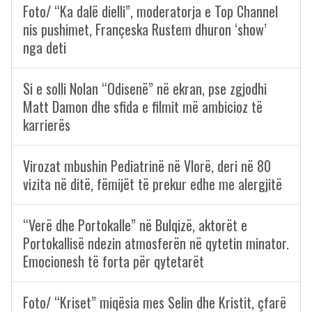
Foto/ “Ka dalë dielli”, moderatorja e Top Channel
nis pushimet, Françeska Rustem dhuron ‘show’
nga deti
Si e solli Nolan “Odisenë” në ekran, pse zgjodhi
Matt Damon dhe sfida e filmit më ambicioz të
karrierës
Virozat mbushin Pediatrinë në Vlorë, deri në 80
vizita në ditë, fëmijët të prekur edhe me alergjitë
“Verë dhe Portokalle” në Bulqizë, aktorët e
Portokallisë ndezin atmosferën në qytetin minator.
Emocionesh të forta për qytetarët
Foto/ “Kriset” miqësia mes Selin dhe Kristit, çfarë