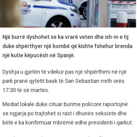
Një burrë dyshohet se ka vrarë veten dhe ish-in e tij
duke shpërthyer një bombë që kishte fshehur brenda
një kutie këpucësh në Spanjë.
Dyshja u gjetën të vdekur pas një shpërthimi në një
park pranë qytetit bask të San Sebastian rreth orës
17:30 të së martës.
Mediat lokale duke cituar burime policore raportojnë
se ngjarja po trajtohet si rast i dhunës seksiste dhe
këtë e ka konfirmuar mbrëmë edhe presidenti i qarkut.