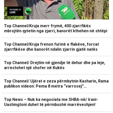
Top Channel/Kruja merr frymë, 400 zjarrfikës
mbrojtën qytetin nga zjarri, banorët kthehen në shtëpi
Top Channel/Kruja frenon furinë e flakëve, forcat
zjarrfikëse dhe banorët ndalin zjarrin gjatë natës
Top Channel/ Drejtim në gjendje të dehur dhe pa leje,
arrestohet një shofer në Kukës
Top Channel/ Ujërat e zeza përmbytnin Kasharin, Rama
publikon videon: Pema 8 metra “varrosej”…
Top News – Nuk ka negociata me SHBA-në/ Irani-
Uashingtoni duhet të përmbushë marrëveshjen!