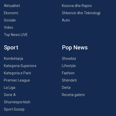
Aktualitet
Kosova dhe Rajoni
Ekonomi
Shkencë dhe Teknologji
Sociale
Auto
Video
Top News LIVE
Sport
Pop News
Kombëtarja
Showbiz
Kategoria Superiore
Lifestyle
Kategoria e Parë
Fashion
Premier League
Shëndeti
La Liga
Dieta
Serie A
Receta gatimi
Shumësportësh
Sport Gossip