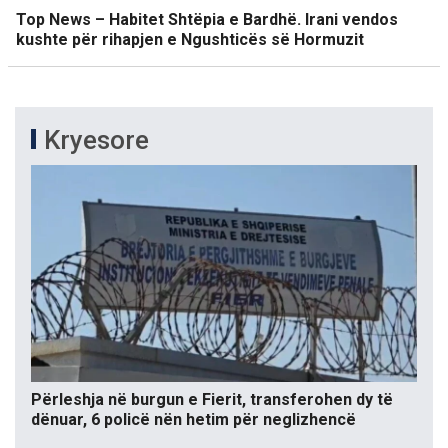
Top News – Habitet Shtëpia e Bardhë. Irani vendos
kushte për rihapjen e Ngushticës së Hormuzit
Kryesore
Përleshja në burgun e Fierit, transferohen dy të
dënuar, 6 policë nën hetim për neglizhencë