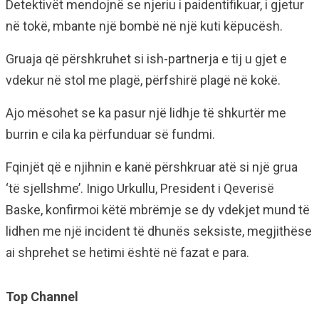
Detektivët mendojnë se njeriu i paidentifikuar, i gjetur
në tokë, mbante një bombë në një kuti këpucësh.
Gruaja që përshkruhet si ish-partnerja e tij u gjet e
vdekur në stol me plagë, përfshirë plagë në kokë.
Ajo mësohet se ka pasur një lidhje të shkurtër me
burrin e cila ka përfunduar së fundmi.
Fqinjët që e njihnin e kanë përshkruar atë si një grua
‘të sjellshme’. Inigo Urkullu, President i Qeverisë
Baske, konfirmoi këtë mbrëmje se dy vdekjet mund të
lidhen me një incident të dhunës seksiste, megjithëse
ai shprehet se hetimi është në fazat e para.
Top Channel