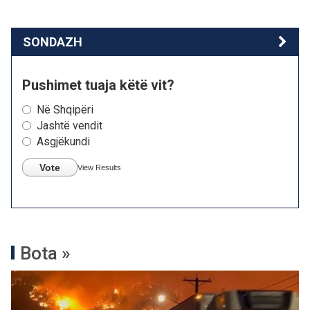
SONDAZH
Pushimet tuaja këtë vit?
Në Shqipëri
Jashtë vendit
Asgjëkundi
Vote
View Results
Bota »