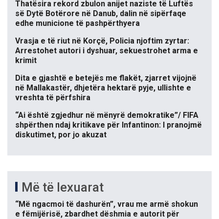
Thatësira rekord zbulon anijet naziste të Luftës
së Dytë Botërore në Danub, dalin në sipërfaqe
edhe municione të pashpërthyera
Vrasja e të riut në Korçë, Policia njoftim zyrtar:
Arrestohet autori i dyshuar, sekuestrohet arma e
krimit
Dita e gjashtë e betejës me flakët, zjarret vijojnë
në Mallakastër, dhjetëra hektarë pyje, ullishte e
vreshta të përfshira
“Ai është zgjedhur në mënyrë demokratike”/ FIFA
shpërthen ndaj kritikave për Infantinon: I pranojmë
diskutimet, por jo akuzat
Më të lexuarat
“Më ngacmoi të dashurën”, vrau me armë shokun
e fëmijërisë, zbardhet dëshmia e autorit për