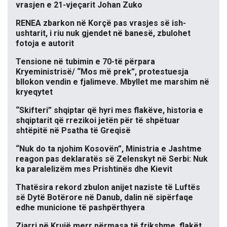
vrasjen e 21-vjeçarit Johan Zuko
RENEA zbarkon në Korçë pas vrasjes së ish-
ushtarit, i riu nuk gjendet në banesë, zbulohet
fotoja e autorit
Tensione në tubimin e 70-të përpara
Kryeministrisë/ “Mos më prek”, protestuesja
bllokon vendin e fjalimeve. Mbyllet me marshim në
kryeqytet
“Skifteri” shqiptar që hyri mes flakëve, historia e
shqiptarit që rrezikoi jetën për të shpëtuar
shtëpitë në Psatha të Greqisë
“Nuk do ta njohim Kosovën”, Ministria e Jashtme
reagon pas deklaratës së Zelenskyt në Serbi: Nuk
ka paralelizëm mes Prishtinës dhe Kievit
Thatësira rekord zbulon anijet naziste të Luftës
së Dytë Botërore në Danub, dalin në sipërfaqe
edhe municione të pashpërthyera
Zjarri në Krujë merr përmasa të frikshme, flakët