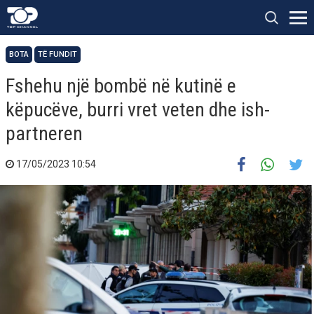
BOTA
TË FUNDIT
Fshehu një bombë në kutinë e
këpucëve, burri vret veten dhe ish-
partneren
17/05/2023 10:54