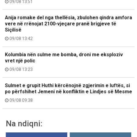
09/08 13:51
Anija romake del nga thellësia, zbulohen qindra amfora
vere në rrënojat 2100-vjeçare pranë brigjeve të
Siçilisë
09/08 13:42
Kolumbia nën sulme me bomba, droni me eksploziv
vret një polic
09/08 13:23
Sulmet e grupit Huthi kërcënojnë zgjerimin e luftës, si
po përfshihet Jemeni në konfliktin e Lindjes së Mesme
09/08 09:38
Na ndiqni: