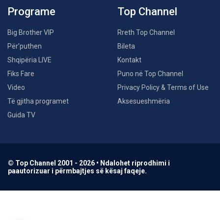
Programe
Top Channel
Big Brother VIP
Rreth Top Channel
Për’puthen
Bileta
Shqipëria LIVE
Kontakt
Fiks Fare
Puno në Top Channel
Video
Privacy Policy & Terms of Use
Të gjitha programet
Aksesueshmëria
Guida TV
© Top Channel 2001 - 2026 • Ndalohet riprodhimi i
paautorizuar i përmbajtjes së kësaj faqeje.