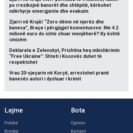
po rrezikojnë banorët dhe shtëpitë, kërkohet
ndërhyrje emergjente dhe evakuim
Zjarri në Krujë/ “Zero dëme në njerëz dhe
banesa”, Braçe i përgjigjet komentuesve: Me 4.2
milionë euro do ishte shuar menjëherë? Ky është
cinizëm
Deklarata e Zelenskyt, Prishtina heq mbishkrimin
“Free Ukraine”: Shteti i Kosovës duhet të
respektohet
Vrau 20-vjeçarin në Korçë, arrestohet pranë
banesës autori i dyshuar i krimit
Lajme
Bota
Politikë
Opinion
Kronikë
Koment