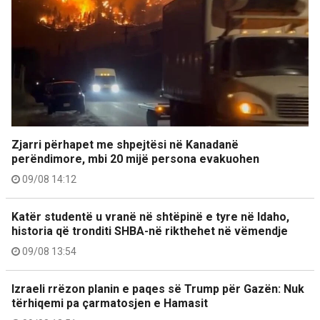
Zjarri përhapet me shpejtësi në Kanadanë
perëndimore, mbi 20 mijë persona evakuohen
09/08 14:12
Katër studentë u vranë në shtëpinë e tyre në Idaho,
historia që tronditi SHBA-në rikthehet në vëmendje
09/08 13:54
Izraeli rrëzon planin e paqes së Trump për Gazën: Nuk
tërhiqemi pa çarmatosjen e Hamasit