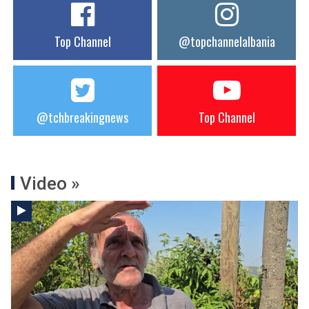
Top Channel
@topchannelalbania
@tchbreakingnews
Top Channel
Video »