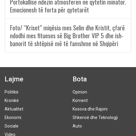
Portokallisë ndezin atmosferën në qytetin minator.
Emocionesh të forta për qytetarët
Foto/ “Kriset” miqësia mes Selin dhe Kristit, çfarë
ndodhi mes fitueses së Big Brother VIP 5 dhe ish-
banorit të shtëpisë më të famshme në Shqipëri
Lajme
Bota
Politikë
Opinion
Kronikë
Koment
Aktualitet
Kosova dhe Rajoni
Ekonomi
Shkencë dhe Teknologji
Sociale
Auto
Video