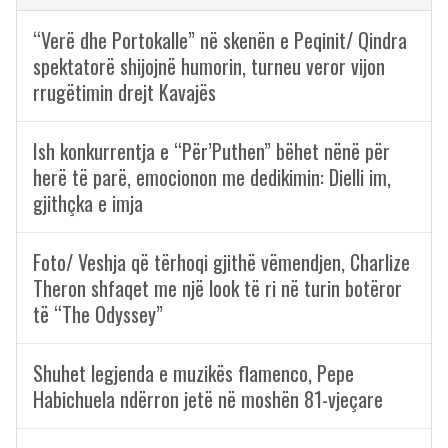
“Verë dhe Portokalle” në skenën e Peqinit/ Qindra
spektatorë shijojnë humorin, turneu veror vijon
rrugëtimin drejt Kavajës
Ish konkurrentja e “Për’Puthen” bëhet nënë për
herë të parë, emocionon me dedikimin: Dielli im,
gjithçka e imja
Foto/ Veshja që tërhoqi gjithë vëmendjen, Charlize
Theron shfaqet me një look të ri në turin botëror
të “The Odyssey”
Shuhet legjenda e muzikës flamenco, Pepe
Habichuela ndërron jetë në moshën 81-vjeçare