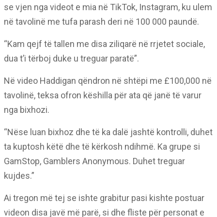
se vjen nga videot e mia në TikTok, Instagram, ku ulem
në tavolinë me tufa parash deri në 100 000 paundë.
“Kam qejf të tallen me disa ziliqarë në rrjetet sociale,
dua t’i tërboj duke u treguar paratë”.
Në video Haddigan qëndron në shtëpi me £100,000 në
tavolinë, teksa ofron këshilla për ata që janë të varur
nga bixhozi.
“Nëse luan bixhoz dhe të ka dalë jashtë kontrolli, duhet
ta kuptosh këtë dhe të kërkosh ndihmë. Ka grupe si
GamStop, Gamblers Anonymous. Duhet treguar
kujdes.”
Ai tregon më tej se ishte grabitur pasi kishte postuar
videon disa javë më parë, si dhe fliste për personat e