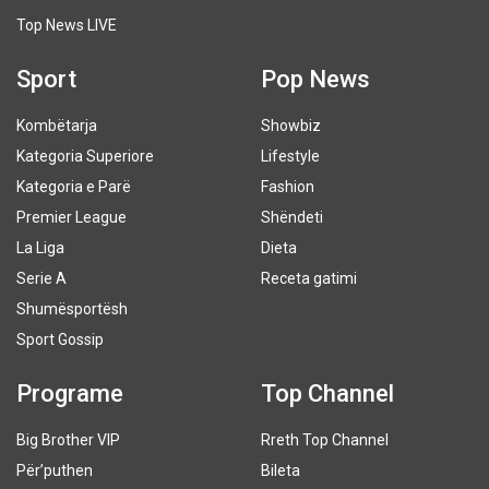
Top News LIVE
Sport
Pop News
Kombëtarja
Showbiz
Kategoria Superiore
Lifestyle
Kategoria e Parë
Fashion
Premier League
Shëndeti
La Liga
Dieta
Serie A
Receta gatimi
Shumësportësh
Sport Gossip
Programe
Top Channel
Big Brother VIP
Rreth Top Channel
Për’puthen
Bileta