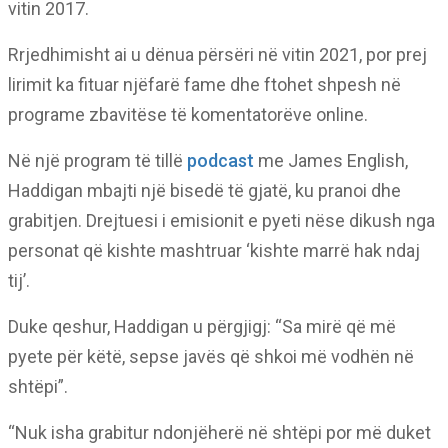
vitin 2017.
Rrjedhimisht ai u dënua përsëri në vitin 2021, por prej
lirimit ka fituar njëfarë fame dhe ftohet shpesh në
programe zbavitëse të komentatorëve online.
Në një program të tillë
podcast
me James English,
Haddigan mbajti një bisedë të gjatë, ku pranoi dhe
grabitjen. Drejtuesi i emisionit e pyeti nëse dikush nga
personat që kishte mashtruar ‘kishte marrë hak ndaj
tij’.
Duke qeshur, Haddigan u përgjigj: “Sa mirë që më
pyete për këtë, sepse javës që shkoi më vodhën në
shtëpi”.
“Nuk isha grabitur ndonjëherë në shtëpi por më duket