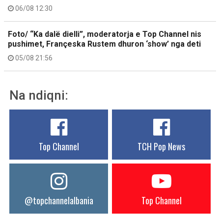
06/08 12:30
Foto/ “Ka dalë dielli”, moderatorja e Top Channel nis
pushimet, Françeska Rustem dhuron ‘show’ nga deti
05/08 21:56
Na ndiqni:
Top Channel
TCH Pop News
@topchannelalbania
Top Channel