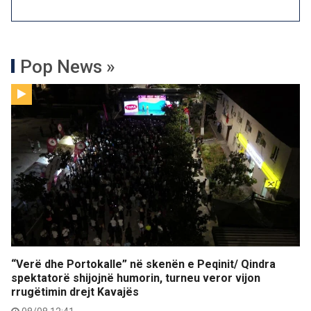
Pop News »
“Verë dhe Portokalle” në skenën e Peqinit/ Qindra
spektatorë shijojnë humorin, turneu veror vijon
rrugëtimin drejt Kavajës