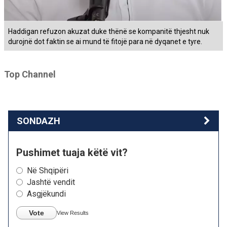
Haddigan refuzon akuzat duke thënë se kompanitë thjesht nuk
durojnë dot faktin se ai mund të fitojë para në dyqanet e tyre.
Top Channel
SONDAZH
Pushimet tuaja këtë vit?
Në Shqipëri
Jashtë vendit
Asgjëkundi
Vote
View Results