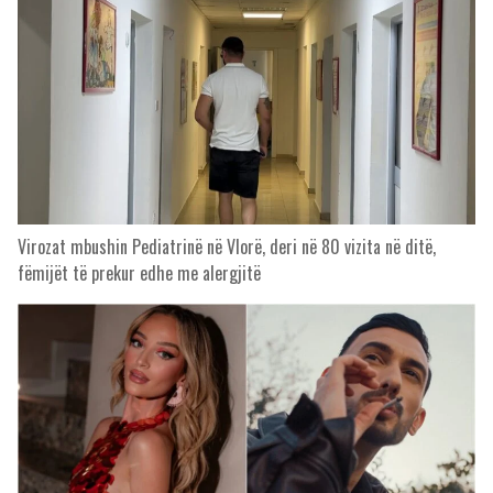
Virozat mbushin Pediatrinë në Vlorë, deri në 80 vizita në ditë,
fëmijët të prekur edhe me alergjitë