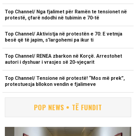
Top Channel/ Nga fjalimet për Ramën te tensionet në
protestë, çfarë ndodhi në tubimin e 70-të
Top Channel/ Aktivistja në protestën e 70: E vetmja
besë që të japim, s’largohemi pa ikur ti
Top Channel/ RENEA zbarkon në Korçë. Arrestohet
autori i dyshuar i vrasjes së 20-vjeçarit
Top Channel/ Tensione në protestë! “Mos më prek”,
protestuesja bllokon vendin e fjalimeve
POP NEWS • TË FUNDIT