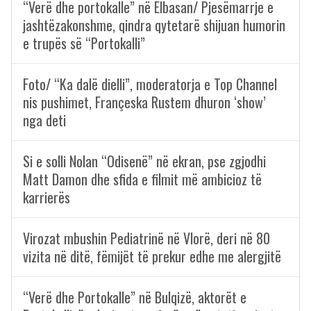
“Verë dhe portokalle” në Elbasan/ Pjesëmarrje e
jashtëzakonshme, qindra qytetarë shijuan humorin
e trupës së “Portokalli”
Foto/ “Ka dalë dielli”, moderatorja e Top Channel
nis pushimet, Françeska Rustem dhuron ‘show’
nga deti
Si e solli Nolan “Odisenë” në ekran, pse zgjodhi
Matt Damon dhe sfida e filmit më ambicioz të
karrierës
Virozat mbushin Pediatrinë në Vlorë, deri në 80
vizita në ditë, fëmijët të prekur edhe me alergjitë
“Verë dhe Portokalle” në Bulqizë, aktorët e