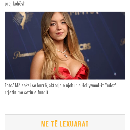
prej kohësh
Foto/ Më seksi se kurrë, aktorja e njohur e Hollywood-it “ndez”
rrjetin me setin e fundit
ME TË LEXUARAT