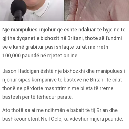
Një manipulues i njohur që është ndaluar të hyjë në të
gjitha dyqanet e bixhozit në Britani, thotë së fundmi
se e kanë grabitur pasi shfaqte tufat me rreth
100,000 paundë në rrjetet online.
Jason Haddigan është një bixhozxhi dhe manipulues i
njohur sipas kompanive të basteve në Britani, të cilat
thonë se përdorte mashtrimin me bileta të rreme
bastesh për të tërhequr paratë.
Ato thotë se ai me ndihmën e babait të tij Brian dhe
bashkëounëtorit Neil Cole, ka vdeshur mijëra paundë.