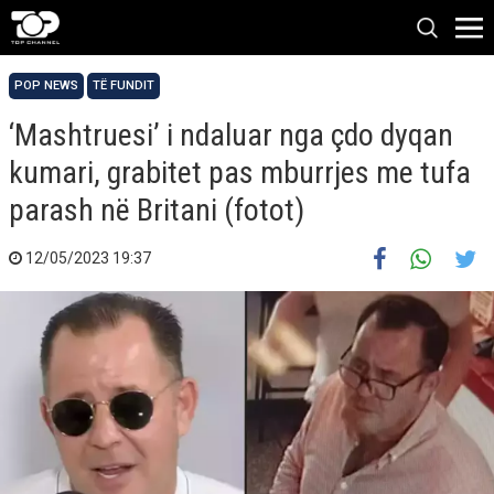
POP NEWS
TË FUNDIT
‘Mashtruesi’ i ndaluar nga çdo dyqan
kumari, grabitet pas mburrjes me tufa
parash në Britani (fotot)
12/05/2023 19:37