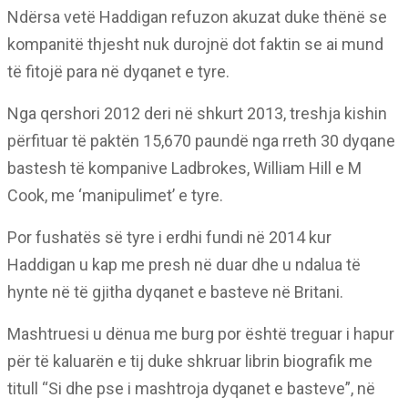
Ndërsa vetë Haddigan refuzon akuzat duke thënë se
kompanitë thjesht nuk durojnë dot faktin se ai mund
të fitojë para në dyqanet e tyre.
Nga qershori 2012 deri në shkurt 2013, treshja kishin
përfituar të paktën 15,670 paundë nga rreth 30 dyqane
bastesh të kompanive Ladbrokes, William Hill e M
Cook, me ‘manipulimet’ e tyre.
Por fushatës së tyre i erdhi fundi në 2014 kur
Haddigan u kap me presh në duar dhe u ndalua të
hynte në të gjitha dyqanet e basteve në Britani.
Mashtruesi u dënua me burg por është treguar i hapur
për të kaluarën e tij duke shkruar librin biografik me
titull “Si dhe pse i mashtroja dyqanet e basteve”, në