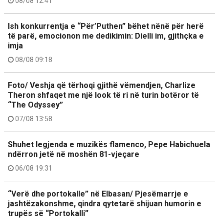
08/08 12:41
Ish konkurrentja e “Për’Puthen” bëhet nënë për herë
të parë, emocionon me dedikimin: Dielli im, gjithçka e
imja
08/08 09:18
Foto/ Veshja që tërhoqi gjithë vëmendjen, Charlize
Theron shfaqet me një look të ri në turin botëror të
“The Odyssey”
07/08 13:58
Shuhet legjenda e muzikës flamenco, Pepe Habichuela
ndërron jetë në moshën 81-vjeçare
06/08 19:31
“Verë dhe portokalle” në Elbasan/ Pjesëmarrje e
jashtëzakonshme, qindra qytetarë shijuan humorin e
trupës së “Portokalli”