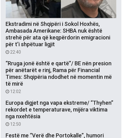
Ekstradimi në Shqipëri i Sokol Hoxhës,
Ambasada Amerikane: SHBA nuk është
strehë për ata që keqpërdorin emigracioni
për t’i shpëtuar ligjit
22:40
“Rruga jonë është e qartë”/ BE nën presion
për anëtarët e rinj, Rama për Financial
Times: Shqipëria ndodhet në momentin më
të mirë
12:02
Europa digjet nga vapa ekstreme/ “Thyhen”
rekordet e temperaturave, mijëra viktima
nga nxehtësia
12:50
Festë me “Verë dhe Portokalle”, humori