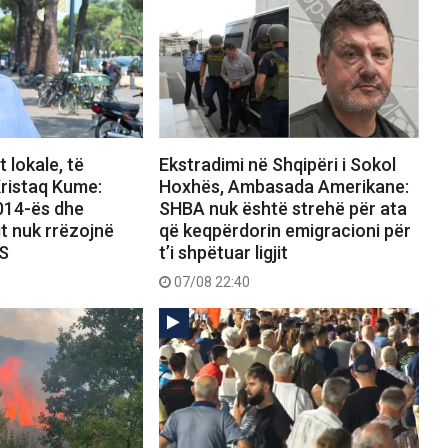
 lokale, të
Ekstradimi në Shqipëri i Sokol
ristaq Kume:
Hoxhës, Ambasada Amerikane:
2014-ës dhe
SHBA nuk është strehë për ata
it nuk rrëzojnë
që keqpërdorin emigracioni për
PS
t’i shpëtuar ligjit
07/08 22:40