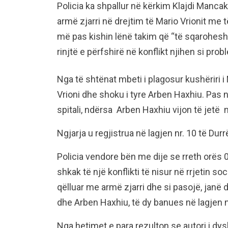
Policia ka shpallur në kërkim Klajdi Manca
armë zjarri në drejtim të Mario Vrionit me t
më pas kishin lënë takim që “të sqaroheshin
rinjtë e përfshirë në konflikt njihen si prob
Nga të shtënat mbeti i plagosur kushëriri i 
Vrioni dhe shoku i tyre Arben Haxhiu. Pas
spitali, ndërsa Arben Haxhiu vijon të jetë në
Ngjarja u regjistrua në lagjen nr. 10 të Dur
Policia vendore bën me dije se rreth orës 0
shkak të një konflikti të nisur në rrjetin so
qëlluar me armë zjarri dhe si pasojë, janë
dhe Arben Haxhiu, të dy banues në lagjen n
Nga hetimet e para rezulton se autori i dy