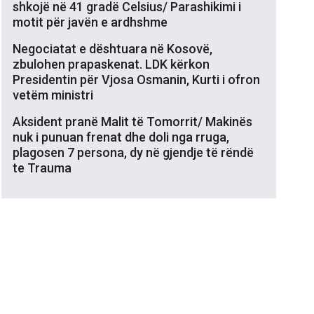
shkojë në 41 gradë Celsius/ Parashikimi i
motit për javën e ardhshme
Negociatat e dështuara në Kosovë,
zbulohen prapaskenat. LDK kërkon
Presidentin për Vjosa Osmanin, Kurti i ofron
vetëm ministri
Aksident pranë Malit të Tomorrit/ Makinës
nuk i punuan frenat dhe doli nga rruga,
plagosen 7 persona, dy në gjendje të rëndë
te Trauma