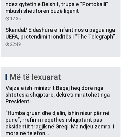
ndez qytetin e Belshit, trupa e “Portokalli”
mbush shëtitoren buzë liqenit
12:35
Skandal/ E dashura e Infantinos u pagua nga
UEFA, pretendimi tronditës i “The Telegraph”
22:49
Më të lexuarat
Vajza e ish-ministrit Beqaj heq dorë nga
shtetësia shqiptare, dekreti miratohet nga
Presidenti
“Humba gruan dhe djalin, ishin nisur për në
punë”, rrëfimi rrëqethës i shqiptarit pas
aksidentit tragjik në Greqi: Ma ndjeu zemra, i
mora në telefon…