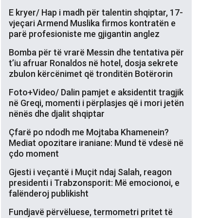
E kryer/ Hap i madh për talentin shqiptar, 17-
vjeçari Armend Muslika firmos kontratën e
parë profesioniste me gjigantin anglez
Bomba për të vrarë Messin dhe tentativa për
t’iu afruar Ronaldos në hotel, dosja sekrete
zbulon kërcënimet që tronditën Botërorin
Foto+Video/ Dalin pamjet e aksidentit tragjik
në Greqi, momenti i përplasjes që i mori jetën
nënës dhe djalit shqiptar
Çfarë po ndodh me Mojtaba Khamenein?
Mediat opozitare iraniane: Mund të vdesë në
çdo moment
Gjesti i veçantë i Muçit ndaj Salah, reagon
presidenti i Trabzonsporit: Më emocionoi, e
falënderoj publikisht
Fundjavë përvëluese, termometri pritet të