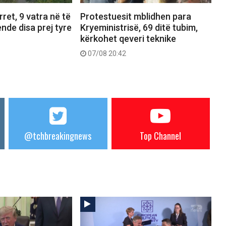
ret, 9 vatra në të
Protestuesit mblidhen para
ende disa prej tyre
Kryeministrisë, 69 ditë tubim,
kërkohet qeveri teknike
07/08 20:42
@tchbreakingnews
Top Channel