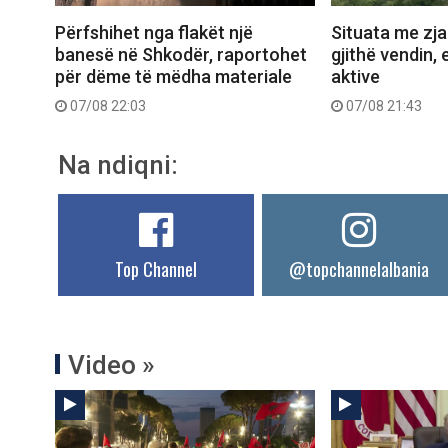
Përfshihet nga flakët një
Situata me zjar
banesë në Shkodër, raportohet
gjithë vendin, 
për dëme të mëdha materiale
aktive
07/08 22:03
07/08 21:43
Na ndiqni:
Top Channel
@topchannelalbania
Video »