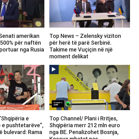
Senati amerikan
Top News – Zelensky viziton
 500% për naftën
për herë të parë Serbinë.
portuar nga Rusia
Takime me Vuçiçin në një
moment delikat
“Shqipëria e
Top Channel/ Plani i Rritjes,
o e pushtetarëve”,
Shqipëria merr 212 mln euro
në bulevard: Rama
nga BE. Penalizohet Bosnja,
Kosova mbetet pas