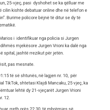
kun, 25-vjeç, pasi dyshohet se ka qëlluar me
ë cilin kishte debatuar online dhe në telefon e
”. Burime policore bëjnë të ditur se dy të
lematikë.
Marios i identifikuar nga policia si Jurgen
 ndihmës mjekësore Jurgen Vrioni ka dalë nga
 spital, jashtë rrezikut për jetën.
rësit, pas mesnate.
1:15 të së shtunës, në lagjen nr. 10, për
cial TikTok, shtetasi Klajdi Mancaku, 25 vjeç, ka
 dëmtuar lehtë dy 21-vjeçarët Jurgen Vrioni
r. 12.
shuar, rreth orës 22.30, të mbrëmjes së