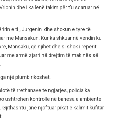
ionin dhe i ka lënë takim për t’u sqaruar në
irin e tij, Jurgenin dhe shokun e tyre të
quar me Mansakun. Kur ka shkuar në vendin ku
yre, Mansaku, që njihet dhe si shok i reperit
ëlluar me armë zjarri në drejtim të makinës së
.
nga një plumb rikoshet.
të të rrethanave të ngjarjes, policia ka
he po ushtrohen kontrolle në banesa e ambiente
Gjithashtu janë njoftuar pikat e kalimit kufitar
t.