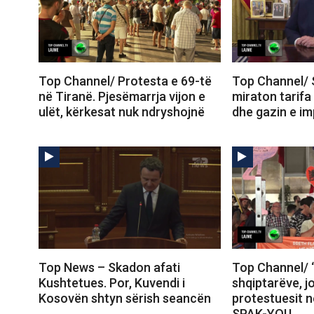
Top Channel/ Protesta e 69-të
Top Channel/ 
në Tiranë. Pjesëmarrja vijon e
miraton tarifa
ulët, kërkesat nuk ndryshojnë
dhe gazin e im
Top News – Skadon afati
Top Channel/ 
Kushtetues. Por, Kuvendi i
shqiptarëve, j
Kosovën shtyn sërish seancën
protestuesit 
SPAK-YOU