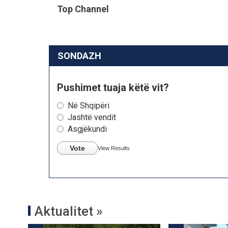
Top Channel
SONDAZH
Pushimet tuaja këtë vit?
Në Shqipëri
Jashtë vendit
Asgjëkundi
Vote
View Results
Aktualitet »