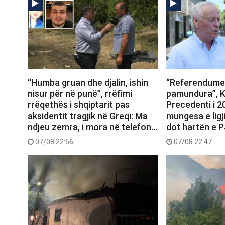
“Humba gruan dhe djalin, ishin
“Referendumet
nisur për në punë”, rrëfimi
pamundura”, K
rrëqethës i shqiptarit pas
Precedenti i 
aksidentit tragjik në Greqi: Ma
mungesa e ligj
ndjeu zemra, i mora në telefon…
dot hartën e 
07/08 22:56
07/08 22:47