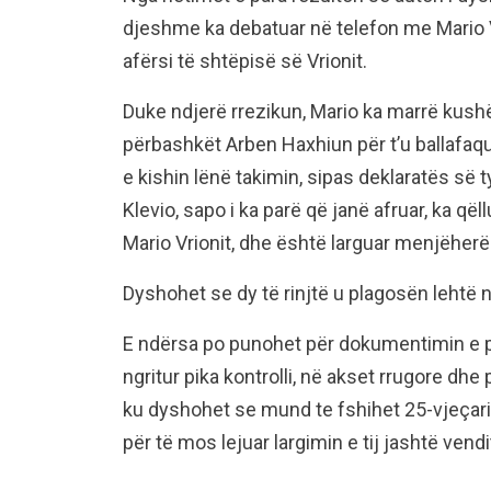
djeshme ka debatuar në telefon me Mario Vr
afërsi të shtëpisë së Vrionit.
Duke ndjerë rrezikun, Mario ka marrë kushër
përbashkët Arben Haxhiun për t’u ballafa
e kishin lënë takimin, sipas deklaratës së t
Klevio, sapo i ka parë që janë afruar, ka q
Mario Vrionit, dhe është larguar menjëherë
Dyshohet se dy të rinjtë u plagosën lehtë 
E ndërsa po punohet për dokumentimin e plo
ngritur pika kontrolli, në akset rrugore d
ku dyshohet se mund te fshihet 25-vjeçari. 
për të mos lejuar largimin e tij jashtë vendi