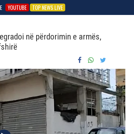
E
YOUTUBE
TOP NEWS LIVE
degradoi në përdorimin e armës,
fshirë