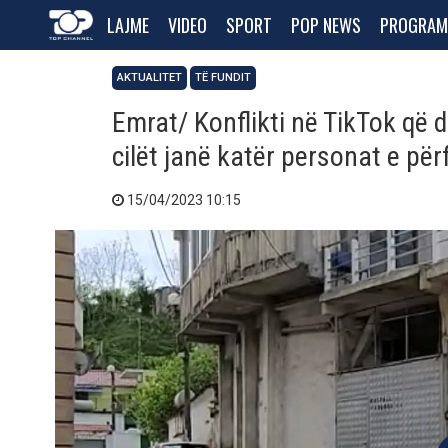
LAJME
VIDEO
SPORT
POP NEWS
PROGRAM
AKTUALITET
TË FUNDIT
Emrat/ Konflikti në TikTok që 
cilët janë katër personat e për
15/04/2023 10:15