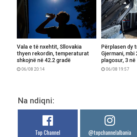
Vala e të nxehtit, Sllovakia
Përplasen dy 
thyen rekordin, temperaturat
Gjermani, mbi 
shkojnë në 42.2 gradë
plagosur, 3 në 
06/08 20:14
06/08 19:57
Na ndiqni:
Top Channel
@topchannelalbania