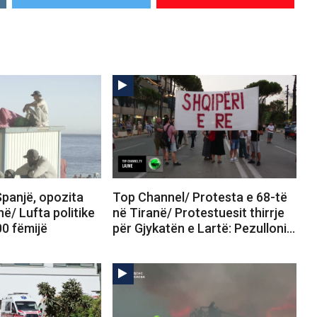
panjë, opozita
Top Channel/ Protesta e 68-të
në/ Lufta politike
në Tiranë/ Protestuesit thirrje
00 fëmijë
për Gjykatën e Lartë: Pezulloni…