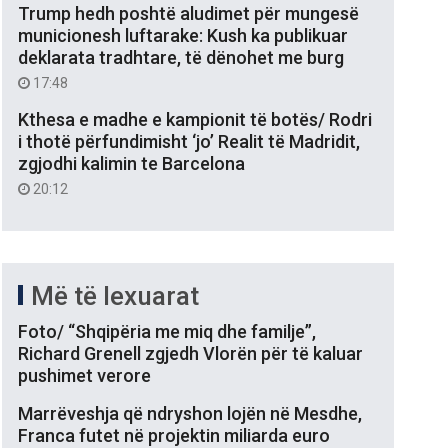
Trump hedh poshtë aludimet për mungesë
municionesh luftarake: Kush ka publikuar
deklarata tradhtare, të dënohet me burg
17:48
Kthesa e madhe e kampionit të botës/ Rodri
i thotë përfundimisht ‘jo’ Realit të Madridit,
zgjodhi kalimin te Barcelona
20:12
Më të lexuarat
Foto/ “Shqipëria me miq dhe familje”,
Richard Grenell zgjedh Vlorën për të kaluar
pushimet verore
Marrëveshja që ndryshon lojën në Mesdhe,
Franca futet në projektin miliarda euro