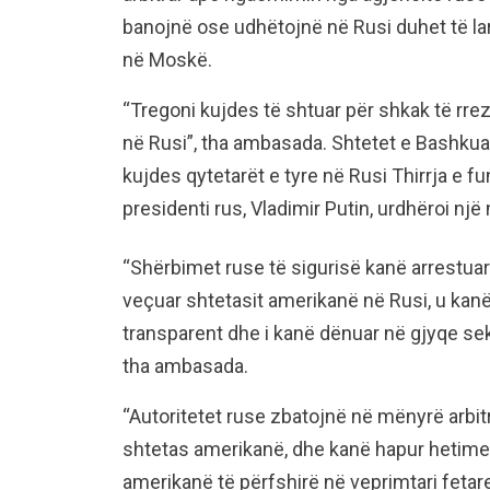
banojnë ose udhëtojnë në Rusi duhet të 
në Moskë.
“Tregoni kujdes të shtuar për shkak të rre
në Rusi”, tha ambasada. Shtetet e Bashkua
kujdes qytetarët e tyre në Rusi Thirrja e fun
presidenti rus, Vladimir Putin, urdhëroi nj
“Shërbimet ruse të sigurisë kanë arrestua
veçuar shtetasit amerikanë në Rusi, u kanë
transparent dhe i kanë dënuar në gjyqe se
tha ambasada.
“Autoritetet ruse zbatojnë në mënyrë arbitr
shtetas amerikanë, dhe kanë hapur hetime
amerikanë të përfshirë në veprimtari fetar