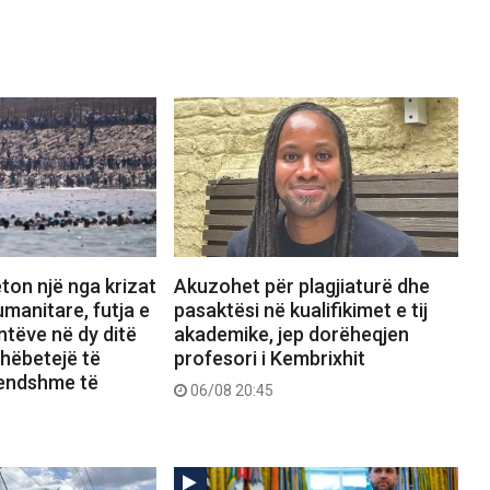
ton një nga krizat
Akuzohet për plagjiaturë dhe
manitare, futja e
pasaktësi në kualifikimet e tij
tëve në dy ditë
akademike, jep dorëheqjen
shëbetejë të
profesori i Kembrixhit
rendshme të
06/08 20:45