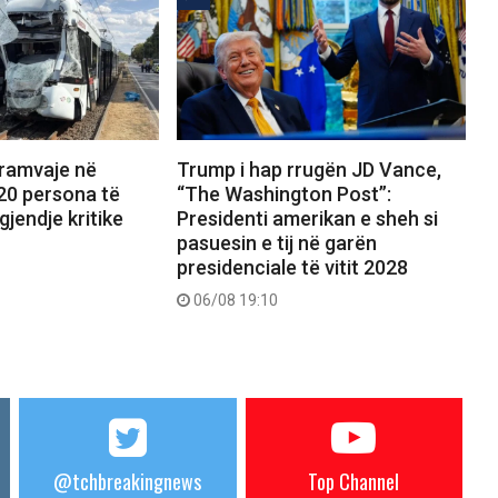
tramvaje në
Trump i hap rrugën JD Vance,
20 persona të
“The Washington Post”:
gjendje kritike
Presidenti amerikan e sheh si
pasuesin e tij në garën
presidenciale të vitit 2028
06/08 19:10
@tchbreakingnews
Top Channel