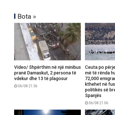
Bota »
Video/ Shpërthim në një minibus
Ceuta po përje
pranë Damaskut, 2 persona të
më të rënda hu
vdekur dhe 13 të plagosur
72,000 emigran
kthehet në fu
06/08 21:36
politikës së b
Spanjës
06/08 21:06