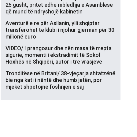
25 gusht, pritet edhe mbledhja e Asamblesë
që mund të ndryshojë kabinetin
Aventurë e re për Asllanin, ylli shqiptar
transferohet te klubi i njohur gjerman për 30
milionë euro
VIDEO/ I prangosur dhe nën masa të rrepta
sigurie, momenti i ekstradimit të Sokol
Hoxhës në Shqipëri, autor i tre vrasjeve
Tronditëse në Britani/ 38-vjeçarja shtatzënë
bie nga kati i nëntë dhe humb jetën, por
mjekët shpëtojnë foshnjën e saj