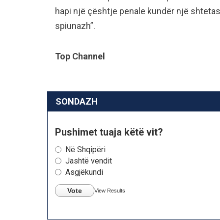
hapi një çështje penale kundër një shteta
spiunazh”.
Top Channel
SONDAZH
Pushimet tuaja këtë vit?
Në Shqipëri
Jashtë vendit
Asgjëkundi
Vote
View Results