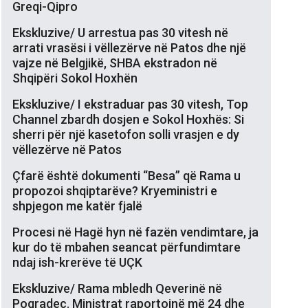
Greqi-Qipro
Ekskluzive/ U arrestua pas 30 vitesh në
arrati vrasësi i vëllezërve në Patos dhe një
vajze në Belgjikë, SHBA ekstradon në
Shqipëri Sokol Hoxhën
Ekskluzive/ I ekstraduar pas 30 vitesh, Top
Channel zbardh dosjen e Sokol Hoxhës: Si
sherri për një kasetofon solli vrasjen e dy
vëllezërve në Patos
Çfarë është dokumenti “Besa” që Rama u
propozoi shqiptarëve? Kryeministri e
shpjegon me katër fjalë
Procesi në Hagë hyn në fazën vendimtare, ja
kur do të mbahen seancat përfundimtare
ndaj ish-krerëve të UÇK
Ekskluzive/ Rama mbledh Qeverinë në
Pogradec. Ministrat raportojnë më 24 dhe