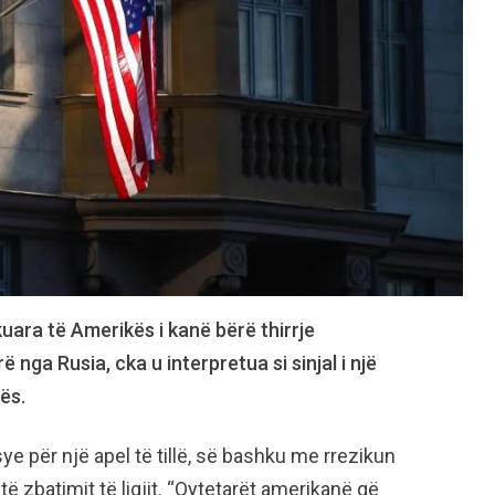
kuara të Amerikës i kanë bërë thirrje
nga Rusia, cka u interpretua si sinjal i një
ës.
sye për një apel të tillë, së bashku me rrezikun
ë zbatimit të ligjit. “Qytetarët amerikanë që