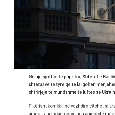
Në një njoftim të papritur, Shtetet e Bash
shtetasve të tyre që të largohen menjëherë 
shtrirjeje të mundshme të luftës së Ukrain
Pikërisht konflikti në vazhdim citohet si ar
arbitrar apo ngacmimin nga agjencitë ruse t