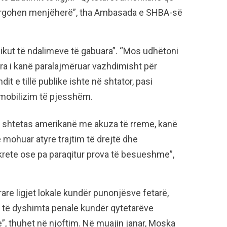
largohen menjëherë”, tha Ambasada e SHBA-së
zikut të ndalimeve të gabuara”. “Mos udhëtoni
ra i kanë paralajmëruar vazhdimisht për
dit e tillë publike ishte në shtator, pasi
ë mobilizim të pjesshëm.
r shtetas amerikanë me akuza të rreme, kanë
 mohuar atyre trajtim të drejtë dhe
krete ose pa paraqitur prova të besueshme”,
are ligjet lokale kundër punonjësve fetarë,
 të dyshimta penale kundër qytetarëve
e”, thuhet në njoftim. Në muajin janar, Moska