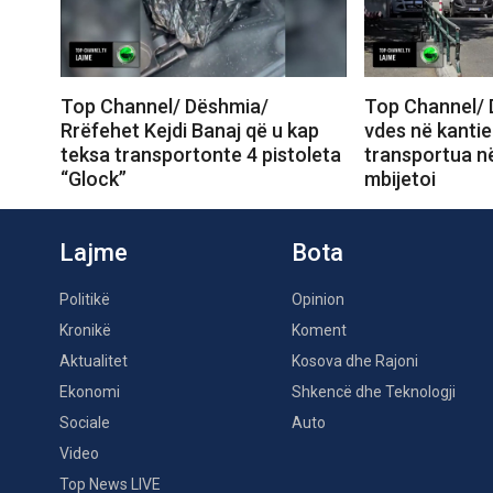
Top Channel/ Dëshmia/
Top Channel/ 
Rrëfehet Kejdi Banaj që u kap
vdes në kantie
teksa transportonte 4 pistoleta
transportua në
“Glock”
mbijetoi
Lajme
Bota
Politikë
Opinion
Kronikë
Koment
Aktualitet
Kosova dhe Rajoni
Ekonomi
Shkencë dhe Teknologji
Sociale
Auto
Video
Top News LIVE