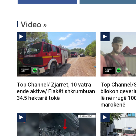
Video »
Top Channel/ Zjarret, 10 vatra
Top Channel/S
ende aktive/ Flakët shkrumbuan
bllokon qeveri
34.5 hektarë tokë
lë në rrugë 10
marokenë