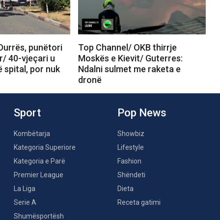
Durrës, punëtori
Top Channel/ OKB thirrje
r/ 40-vjeçari u
Moskës e Kievit/ Guterres:
 spital, por nuk
Ndalni sulmet me raketa e
dronë
Sport
Pop News
Kombëtarja
Showbiz
Kategoria Superiore
Lifestyle
Kategoria e Parë
Fashion
Premier League
Shëndeti
La Liga
Dieta
Serie A
Receta gatimi
Shumësportësh