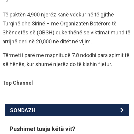
Të paktën 4,900 njerëz kanë vdekur në të gjithë
Turqinë dhe Sirinë – me Organizatën Botërore të
Shëndetësisë (OBSH) duke thënë se viktimat mund të
arrijnë deri në 20,000 në ditët në vijim.
Tërmeti i parë me magnitudë 7.8 ndodhi para agimit të
së hënës, kur shumë njerëz do të kishin fjetur.
Top Channel
SONDAZH
Pushimet tuaja këtë vit?