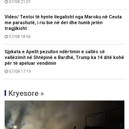
07/08 21:01
Video/ Tentoi të hynte ilegalisht nga Maroku në Ceuta
me parashutë, i riu bie në det dhe humb jetën
tragjikisht
07/08 18:56
Gjykata e Apelit pezullon ndërtimin e sallës së
vallëzimit në Shtëpinë e Bardhë, Trump ka 14 ditë kohë
për të apeluar vendimin
07/08 17:19
Kryesore »