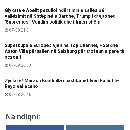
Gjykata e Apelit pezulloi ndërtimin e sallës së
vallëzimit në Shtëpinë e Bardhë, Trump i drejtohet
‘Supremes’: Vendim politik dhe i tmerrshëm
07/08 21:01
Superkupa e Europës vjen në Top Channel, PSG dhe
Aston Villa përballen në Salzburg për trofeun e parë të
sezonit
07/08 20:50
Zyrtare/ Marash Kumbulla i bashkohet Ivan Balliut te
Rayo Vallecano
07/08 20:46
Na ndiqni: