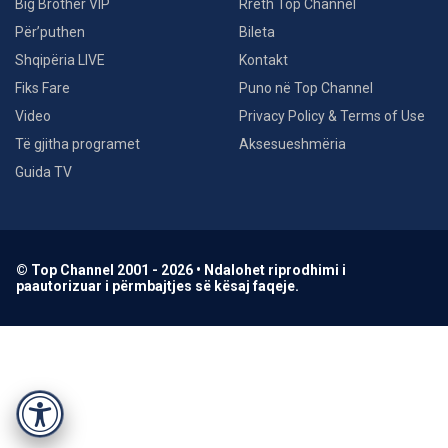
Big Brother VIP
Rreth Top Channel
Për’puthen
Bileta
Shqipëria LIVE
Kontakt
Fiks Fare
Puno në Top Channel
Video
Privacy Policy & Terms of Use
Të gjitha programet
Aksesueshmëria
Guida TV
© Top Channel 2001 - 2026 • Ndalohet riprodhimi i
paautorizuar i përmbajtjes së kësaj faqeje.
Accessibility