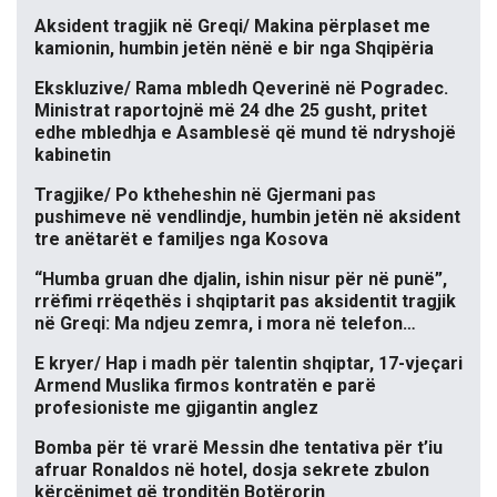
Aksident tragjik në Greqi/ Makina përplaset me
kamionin, humbin jetën nënë e bir nga Shqipëria
Ekskluzive/ Rama mbledh Qeverinë në Pogradec.
Ministrat raportojnë më 24 dhe 25 gusht, pritet
edhe mbledhja e Asamblesë që mund të ndryshojë
kabinetin
Tragjike/ Po ktheheshin në Gjermani pas
pushimeve në vendlindje, humbin jetën në aksident
tre anëtarët e familjes nga Kosova
“Humba gruan dhe djalin, ishin nisur për në punë”,
rrëfimi rrëqethës i shqiptarit pas aksidentit tragjik
në Greqi: Ma ndjeu zemra, i mora në telefon…
E kryer/ Hap i madh për talentin shqiptar, 17-vjeçari
Armend Muslika firmos kontratën e parë
profesioniste me gjigantin anglez
Bomba për të vrarë Messin dhe tentativa për t’iu
afruar Ronaldos në hotel, dosja sekrete zbulon
kërcënimet që tronditën Botërorin