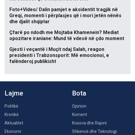
Foto+Video/ Dalin pamjet e aksidentit tragjik në
Greqi, momenti i përplasjes që i mori jetën nënës
dhe djalit shqiptar
Çfarë po ndodh me Mojtaba Khamenein? Mediat
opozitare iraniane: Mund të vdesë në çdo moment
Gjesti i veçantë i Muçit ndaj Salah, reagon
presidenti i Trabzonsporit: Më emocionoi, e
falënderoj publikisht
Lajme
Bota
Politikë
Opinion
Kronikë
Koment
Aktualitet
Kosova dhe Rajoni
Ekonomi
Shkencë dhe Teknologji