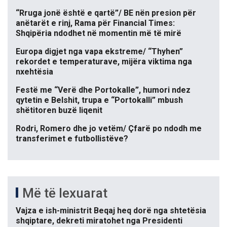
“Rruga jonë është e qartë”/ BE nën presion për
anëtarët e rinj, Rama për Financial Times:
Shqipëria ndodhet në momentin më të mirë
Europa digjet nga vapa ekstreme/ “Thyhen”
rekordet e temperaturave, mijëra viktima nga
nxehtësia
Festë me “Verë dhe Portokalle”, humori ndez
qytetin e Belshit, trupa e “Portokalli” mbush
shëtitoren buzë liqenit
Rodri, Romero dhe jo vetëm/ Çfarë po ndodh me
transferimet e futbollistëve?
Më të lexuarat
Vajza e ish-ministrit Beqaj heq dorë nga shtetësia
shqiptare, dekreti miratohet nga Presidenti