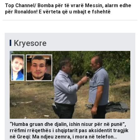
Top Channel/ Bomba për të vrarë Messin, alarm edhe
për Ronaldon! E vërteta që u mbajt e fshehtë
Kryesore
“Humba gruan dhe djalin, ishin nisur për në punë”,
rrëfimi rrëqethës i shqiptarit pas aksidentit tragjik
në Greqi: Ma ndjeu zemra, i mora në telefon…