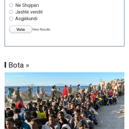
Në Shqipëri
Jashtë vendit
Asgjëkundi
Vote
View Results
Bota »