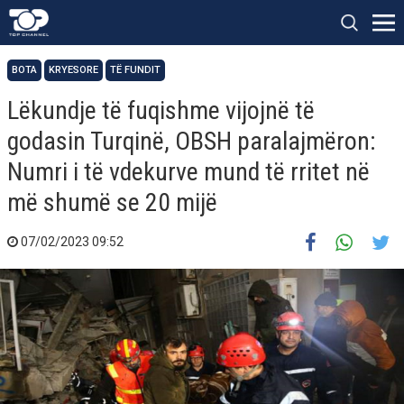
BOTA
KRYESORE
TË FUNDIT
Lëkundje të fuqishme vijojnë të
godasin Turqinë, OBSH paralajmëron:
Numri i të vdekurve mund të rritet në
më shumë se 20 mijë
07/02/2023 09:52