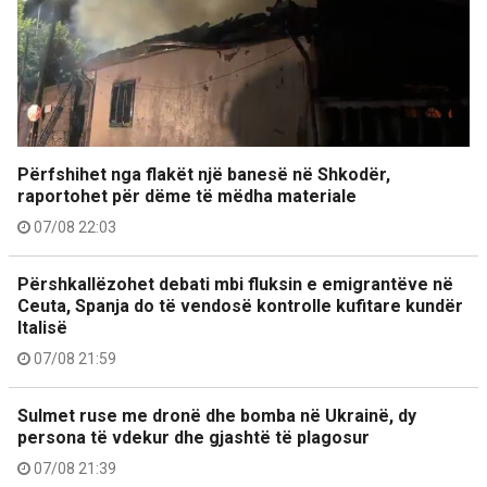
Përfshihet nga flakët një banesë në Shkodër,
raportohet për dëme të mëdha materiale
07/08 22:03
Përshkallëzohet debati mbi fluksin e emigrantëve në
Ceuta, Spanja do të vendosë kontrolle kufitare kundër
Italisë
07/08 21:59
Sulmet ruse me dronë dhe bomba në Ukrainë, dy
persona të vdekur dhe gjashtë të plagosur
07/08 21:39