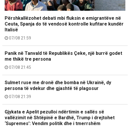
Përshkallëzohet debati mbi fluksin e emigrantëve në
Ceuta, Spanja do të vendosë kontrolle kufitare kundër
Italisë
07/08 21:59
Panik në Tanvald të Republikës Çeke, një burrë godet
me thikë tre persona
07/08 21:45
Sulmet ruse me dronë dhe bomba në Ukrainë, dy
persona të vdekur dhe gjashtë të plagosur
07/08 21:39
Gjykata e Apelit pezulloi ndërtimin e sallës së
vallëzimit në Shtëpinë e Bardhë, Trump i drejtohet
‘Supremes’: Vendim politik dhe i tmerrshëm