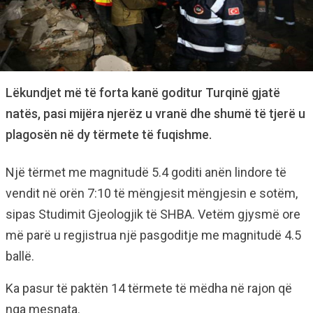
Lëkundjet më të forta kanë goditur Turqinë gjatë
natës, pasi mijëra njerëz u vranë dhe shumë të tjerë u
plagosën në dy tërmete të fuqishme.
Një tërmet me magnitudë 5.4 goditi anën lindore të
vendit në orën 7:10 të mëngjesit mëngjesin e sotëm,
sipas Studimit Gjeologjik të SHBA. Vetëm gjysmë ore
më parë u regjistrua një pasgoditje me magnitudë 4.5
ballë.
Ka pasur të paktën 14 tërmete të mëdha në rajon që
nga mesnata.