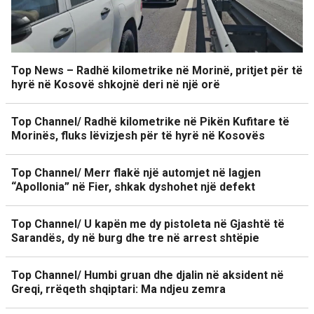
Top News – Radhë kilometrike në Morinë, pritjet për të
hyrë në Kosovë shkojnë deri në një orë
Top Channel/ Radhë kilometrike në Pikën Kufitare të
Morinës, fluks lëvizjesh për të hyrë në Kosovës
Top Channel/ Merr flakë një automjet në lagjen
“Apollonia” në Fier, shkak dyshohet një defekt
Top Channel/ U kapën me dy pistoleta në Gjashtë të
Sarandës, dy në burg dhe tre në arrest shtëpie
Top Channel/ Humbi gruan dhe djalin në aksident në
Greqi, rrëqeth shqiptari: Ma ndjeu zemra