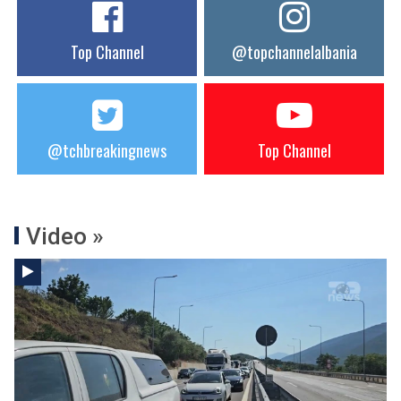
Top Channel
@topchannelalbania
@tchbreakingnews
Top Channel
Video »