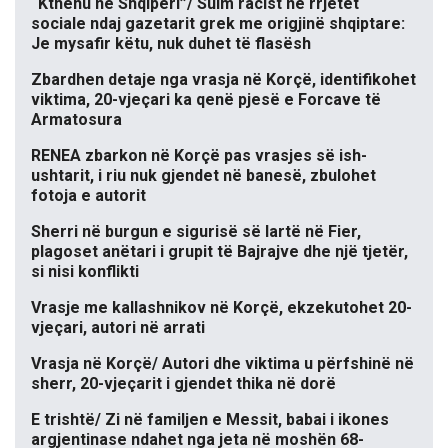
“Kthehu në Shqipëri”/ Sulm racist në rrjetet
sociale ndaj gazetarit grek me origjinë shqiptare:
Je mysafir këtu, nuk duhet të flasësh
Zbardhen detaje nga vrasja në Korçë, identifikohet
viktima, 20-vjeçari ka qenë pjesë e Forcave të
Armatosura
RENEA zbarkon në Korçë pas vrasjes së ish-
ushtarit, i riu nuk gjendet në banesë, zbulohet
fotoja e autorit
Sherri në burgun e sigurisë së lartë në Fier,
plagoset anëtari i grupit të Bajrajve dhe një tjetër,
si nisi konflikti
Vrasje me kallashnikov në Korçë, ekzekutohet 20-
vjeçari, autori në arrati
Vrasja në Korçë/ Autori dhe viktima u përfshinë në
sherr, 20-vjeçarit i gjendet thika në dorë
E trishtë/ Zi në familjen e Messit, babai i ikones
argjentinase ndahet nga jeta në moshën 68-