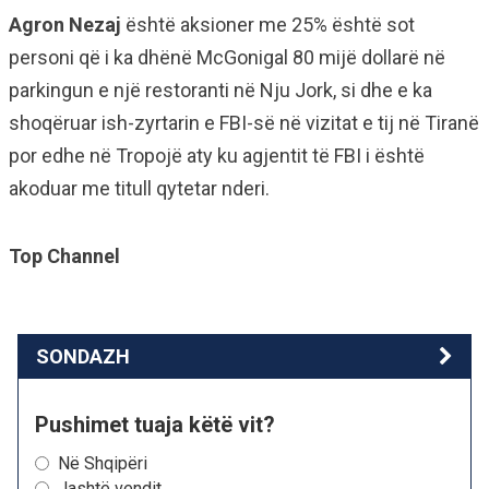
Agron Nezaj
është aksioner me 25% është sot
personi që i ka dhënë McGonigal 80 mijë dollarë në
parkingun e një restoranti në Nju Jork, si dhe e ka
shoqëruar ish-zyrtarin e FBI-së në vizitat e tij në Tiranë
por edhe në Tropojë aty ku agjentit të FBI i është
akoduar me titull qytetar nderi.
Top Channel
SONDAZH
Pushimet tuaja këtë vit?
Në Shqipëri
Jashtë vendit