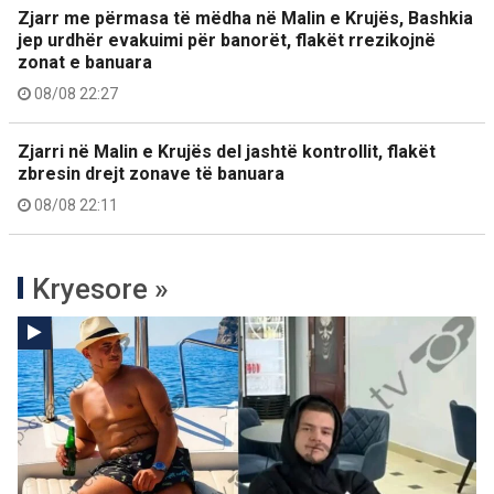
Zjarr me përmasa të mëdha në Malin e Krujës, Bashkia
jep urdhër evakuimi për banorët, flakët rrezikojnë
zonat e banuara
08/08 22:27
Zjarri në Malin e Krujës del jashtë kontrollit, flakët
zbresin drejt zonave të banuara
08/08 22:11
Kryesore »