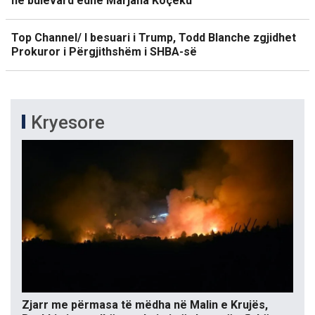
në bulevard edhe Marjana Koçeku
Top Channel/ I besuari i Trump, Todd Blanche zgjidhet
Prokuror i Përgjithshëm i SHBA-së
Kryesore
Zjarr me përmasa të mëdha në Malin e Krujës,