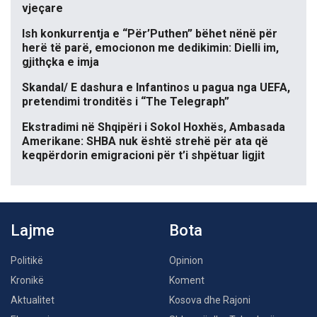
vjeçare
Ish konkurrentja e “Për’Puthen” bëhet nënë për
herë të parë, emocionon me dedikimin: Dielli im,
gjithçka e imja
Skandal/ E dashura e Infantinos u pagua nga UEFA,
pretendimi tronditës i “The Telegraph”
Ekstradimi në Shqipëri i Sokol Hoxhës, Ambasada
Amerikane: SHBA nuk është strehë për ata që
keqpërdorin emigracioni për t’i shpëtuar ligjit
Lajme
Bota
Politikë
Opinion
Kronikë
Koment
Aktualitet
Kosova dhe Rajoni