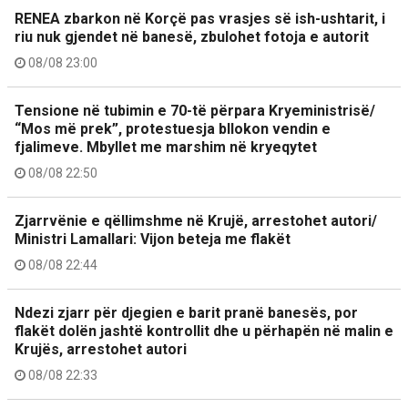
RENEA zbarkon në Korçë pas vrasjes së ish-ushtarit, i
riu nuk gjendet në banesë, zbulohet fotoja e autorit
08/08 23:00
Tensione në tubimin e 70-të përpara Kryeministrisë/
“Mos më prek”, protestuesja bllokon vendin e
fjalimeve. Mbyllet me marshim në kryeqytet
08/08 22:50
Zjarrvënie e qëllimshme në Krujë, arrestohet autori/
Ministri Lamallari: Vijon beteja me flakët
08/08 22:44
Ndezi zjarr për djegien e barit pranë banesës, por
flakët dolën jashtë kontrollit dhe u përhapën në malin e
Krujës, arrestohet autori
08/08 22:33