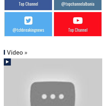
Top Channel
@topchannelalbania
@tchbreakingnews
Top Channel
Video »