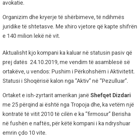
avokatie.
Organizim dhe kryerje të shërbimeve, të ndihmës
juridike të shtetasve. Me xhiro vjetore që kapte shifrën
e 140 milion lekë në vit.
Aktualisht kjo kompani ka kaluar në statusin pasiv që
prej datës 24.10.2019, me vendim të asamblesë së
ortakëve, u vendos: Pushim i Përkohshëm i Aktivitetit.
Statusi i Shoqërisë kalon nga “Aktiv” në “Pezulluar”.
Ortaket e ish-zyrtarit amerikan janë
Shefqet Dizdari
me 25 përqind ai është nga Tropoja dhe, ka vetëm një
kontratë të vitit 2010 të cilën e ka “firmosur” Berisha
në fushën e naftës, për këtë kompani i ka ndryshuar
emrin çdo 10 vite.