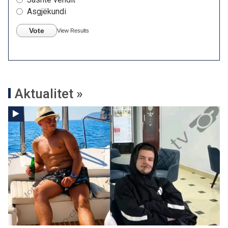
Asgjëkundi
Vote
View Results
Aktualitet »