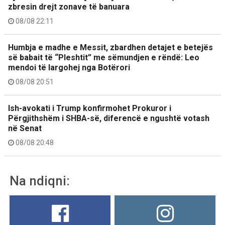
zbresin drejt zonave të banuara
08/08 22:11
Humbja e madhe e Messit, zbardhen detajet e betejës
së babait të “Pleshtit” me sëmundjen e rëndë: Leo
mendoi të largohej nga Botërori
08/08 20:51
Ish-avokati i Trump konfirmohet Prokuror i
Përgjithshëm i SHBA-së, diferencë e ngushtë votash
në Senat
08/08 20:48
Na ndiqni: