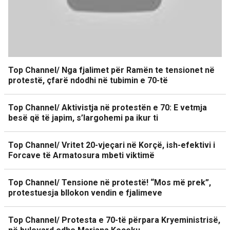
Top Channel/ Nga fjalimet për Ramën te tensionet në
protestë, çfarë ndodhi në tubimin e 70-të
Top Channel/ Aktivistja në protestën e 70: E vetmja
besë që të japim, s’largohemi pa ikur ti
Top Channel/ Vritet 20-vjeçari në Korçë, ish-efektivi i
Forcave të Armatosura mbeti viktimë
Top Channel/ Tensione në protestë! “Mos më prek”,
protestuesja bllokon vendin e fjalimeve
Top Channel/ Protesta e 70-të përpara Kryeministrisë,