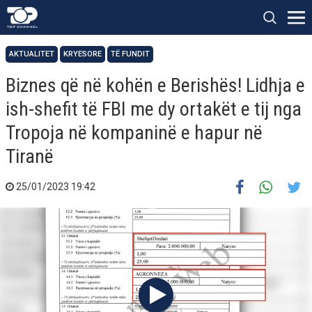
AKTUALITET
KRYESORE
TË FUNDIT
Biznes që në kohën e Berishës! Lidhja e
ish-shefit të FBI me dy ortakët e tij nga
Tropoja në kompaninë e hapur në
Tiranë
25/01/2023 19:42