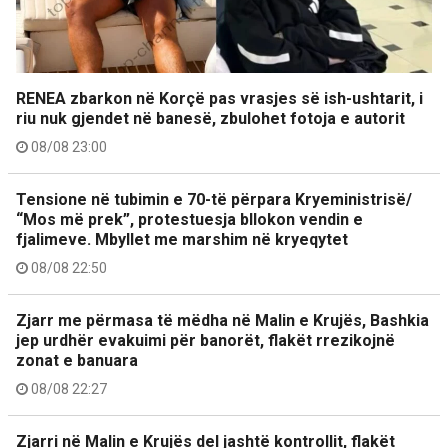
RENEA zbarkon në Korçë pas vrasjes së ish-ushtarit, i
riu nuk gjendet në banesë, zbulohet fotoja e autorit
08/08 23:00
Tensione në tubimin e 70-të përpara Kryeministrisë/
“Mos më prek”, protestuesja bllokon vendin e
fjalimeve. Mbyllet me marshim në kryeqytet
08/08 22:50
Zjarr me përmasa të mëdha në Malin e Krujës, Bashkia
jep urdhër evakuimi për banorët, flakët rrezikojnë
zonat e banuara
08/08 22:27
Zjarri në Malin e Krujës del jashtë kontrollit, flakët