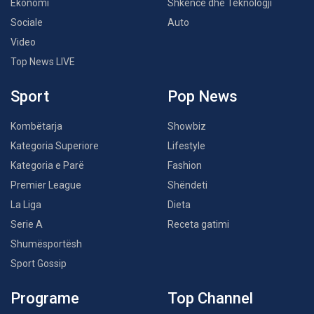
Ekonomi
Shkencë dhe Teknologji
Sociale
Auto
Video
Top News LIVE
Sport
Pop News
Kombëtarja
Showbiz
Kategoria Superiore
Lifestyle
Kategoria e Parë
Fashion
Premier League
Shëndeti
La Liga
Dieta
Serie A
Receta gatimi
Shumësportësh
Sport Gossip
Programe
Top Channel