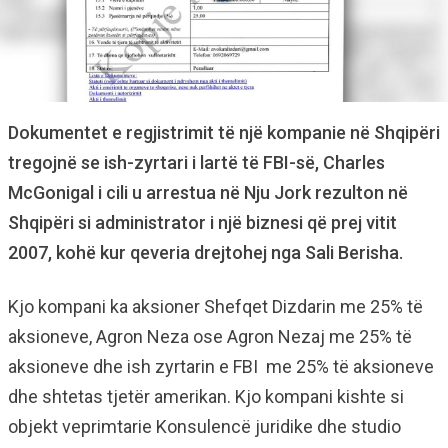
Dokumentet e regjistrimit të një kompanie në Shqipëri
tregojnë se ish-zyrtari i lartë të FBI-së, Charles
McGonigal i cili u arrestua në Nju Jork rezulton në
Shqipëri si administrator i një biznesi që prej vitit
2007, kohë kur qeveria drejtohej nga Sali Berisha.
Kjo kompani ka aksioner Shefqet Dizdarin me 25% të
aksioneve, Agron Neza ose Agron Nezaj me 25% të
aksioneve dhe ish zyrtarin e FBI me 25% të aksioneve
dhe shtetas tjetër amerikan. Kjo kompani kishte si
objekt veprimtarie Konsulencë juridike dhe studio