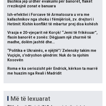
Bashkia jep urdhër evakuimi për banorët, flakët
rrezikojnë zonat e banuara
Ish-efektivi i Forcave të Armatosura u vra me
kallashnikov nga shoku i fëmijërisë, zv. drejtori i
Hetimit: Kishin konflikt të mbartur prej disa kohësh
Vrasja e 20-vjeçarit në Korçë/ “Jemi të frikësuar”,
flasin banorët e zonës: Dëgjuam një zhurmë të
madhe, dolëm jashtë dhe…
“Politika e Ukrainës, e njëjtë”/ Zelensky takim me
Vuçiçin, s’ndryshon qëndrim: Nuk do ta njohim
Kosovën
Roma e ka seriozisht për Endrick, kërkon ta marrë
me huazim nga Reali i Madridit
Më të lexuarat