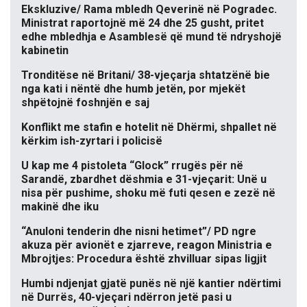
Ekskluzive/ Rama mbledh Qeverinë në Pogradec.
Ministrat raportojnë më 24 dhe 25 gusht, pritet
edhe mbledhja e Asamblesë që mund të ndryshojë
kabinetin
Tronditëse në Britani/ 38-vjeçarja shtatzënë bie
nga kati i nëntë dhe humb jetën, por mjekët
shpëtojnë foshnjën e saj
Konflikt me stafin e hotelit në Dhërmi, shpallet në
kërkim ish-zyrtari i policisë
U kap me 4 pistoleta “Glock” rrugës për në
Sarandë, zbardhet dëshmia e 31-vjeçarit: Unë u
nisa për pushime, shoku më futi qesen e zezë në
makinë dhe iku
“Anuloni tenderin dhe nisni hetimet”/ PD ngre
akuza për avionët e zjarreve, reagon Ministria e
Mbrojtjes: Procedura është zhvilluar sipas ligjit
Humbi ndjenjat gjatë punës në një kantier ndërtimi
në Durrës, 40-vjeçari ndërron jetë pasi u