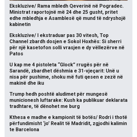
Ekskluzive/ Rama mbledh Qeverinë në Pogradec.
Ministrat raportojnë më 24 dhe 25 gusht, pritet
edhe mbledhja e Asamblesë që mund të ndryshojë
kabinetin
Ekskluzive/ I ekstraduar pas 30 vitesh, Top
Channel zbardh dosjen e Sokol Hoxhës: Si sherri
për një kasetofon solli vrasjen e dy vëllezërve në
Patos
U kap me 4 pistoleta “Glock” rrugës për në
Sarandë, zbardhet dëshmia e 31-vjeçarit: Unë u
nisa për pushime, shoku më futi qesen e zezë në
makinë dhe iku
Trump hedh poshtë aludimet për mungesë
municionesh luftarake: Kush ka publikuar deklarata
tradhtare, të dënohet me burg
Kthesa e madhe e kampionit të botës/ Rodri i thotë
përfundimisht ‘jo’ Realit të Madridit, zgjodhi kalimin
te Barcelona