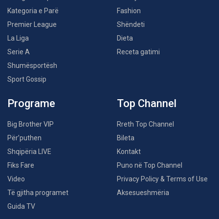
Kategoria e Parë
Fashion
Premier League
Shëndeti
La Liga
Dieta
Serie A
Receta gatimi
Shumësportësh
Sport Gossip
Programe
Top Channel
Big Brother VIP
Rreth Top Channel
Për’puthen
Bileta
Shqipëria LIVE
Kontakt
Fiks Fare
Puno në Top Channel
Video
Privacy Policy & Terms of Use
Të gjitha programet
Aksesueshmëria
Guida TV