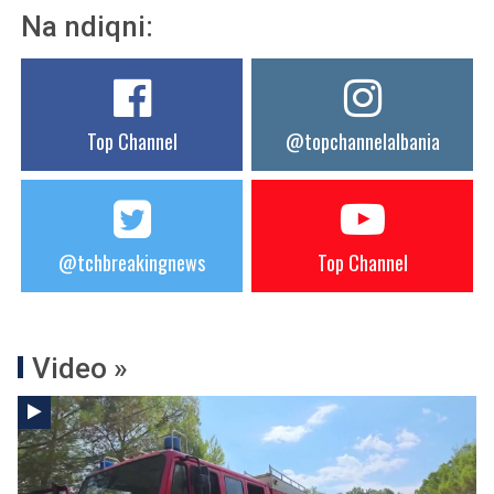
Na ndiqni:
Top Channel
@topchannelalbania
@tchbreakingnews
Top Channel
Video »