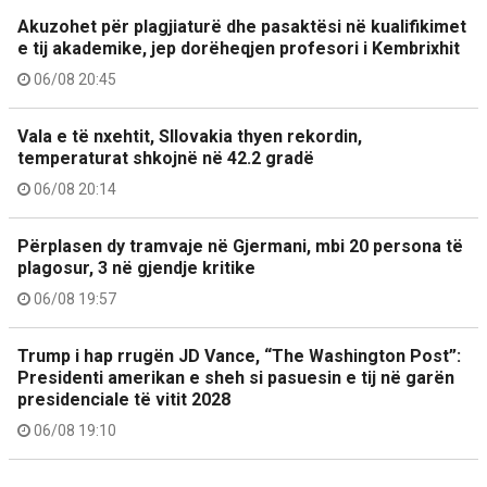
Akuzohet për plagjiaturë dhe pasaktësi në kualifikimet
e tij akademike, jep dorëheqjen profesori i Kembrixhit
06/08 20:45
Vala e të nxehtit, Sllovakia thyen rekordin,
temperaturat shkojnë në 42.2 gradë
06/08 20:14
Përplasen dy tramvaje në Gjermani, mbi 20 persona të
plagosur, 3 në gjendje kritike
06/08 19:57
Trump i hap rrugën JD Vance, “The Washington Post”:
Presidenti amerikan e sheh si pasuesin e tij në garën
presidenciale të vitit 2028
06/08 19:10