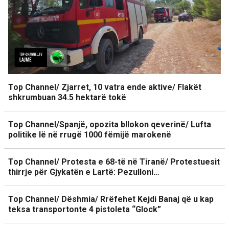
Top Channel/ Zjarret, 10 vatra ende aktive/ Flakët
shkrumbuan 34.5 hektarë tokë
Top Channel/Spanjë, opozita bllokon qeverinë/ Lufta
politike lë në rrugë 1000 fëmijë marokenë
Top Channel/ Protesta e 68-të në Tiranë/ Protestuesit
thirrje për Gjykatën e Lartë: Pezulloni…
Top Channel/ Dëshmia/ Rrëfehet Kejdi Banaj që u kap
teksa transportonte 4 pistoleta “Glock”