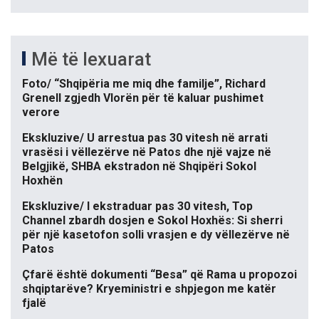
Më të lexuarat
Foto/ “Shqipëria me miq dhe familje”, Richard
Grenell zgjedh Vlorën për të kaluar pushimet
verore
Ekskluzive/ U arrestua pas 30 vitesh në arrati
vrasësi i vëllezërve në Patos dhe një vajze në
Belgjikë, SHBA ekstradon në Shqipëri Sokol
Hoxhën
Ekskluzive/ I ekstraduar pas 30 vitesh, Top
Channel zbardh dosjen e Sokol Hoxhës: Si sherri
për një kasetofon solli vrasjen e dy vëllezërve në
Patos
Çfarë është dokumenti “Besa” që Rama u propozoi
shqiptarëve? Kryeministri e shpjegon me katër
fjalë