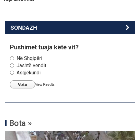
SONDAZH
Pushimet tuaja këtë vit?
Në Shqipëri
Jashtë vendit
Asgjëkundi
Vote
View Results
Bota »