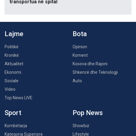
transportua në spital
Lajme
Bota
Politikë
Opinion
Kronikë
Koment
Aktualitet
Kosova dhe Rajoni
Ekonomi
Shkencë dhe Teknologji
Sociale
Auto
Video
Top News LIVE
Sport
Pop News
Kombëtarja
Showbiz
Kategoria Superiore
Lifestyle