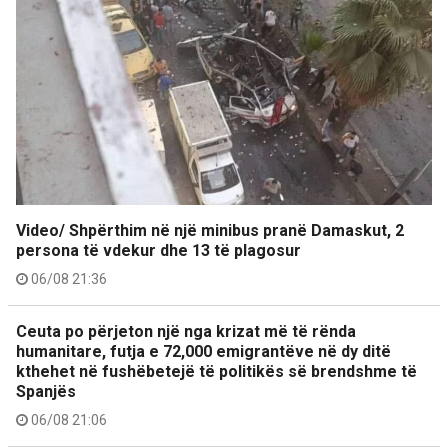
Video/ Shpërthim në një minibus pranë Damaskut, 2
persona të vdekur dhe 13 të plagosur
06/08 21:36
Ceuta po përjeton një nga krizat më të rënda
humanitare, futja e 72,000 emigrantëve në dy ditë
kthehet në fushëbetejë të politikës së brendshme të
Spanjës
06/08 21:06