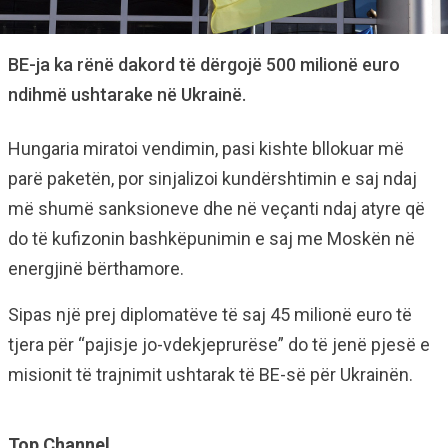
BE-ja ka rënë dakord të dërgojë 500 milionë euro
ndihmë ushtarake në Ukrainë.
Hungaria miratoi vendimin, pasi kishte bllokuar më
parë paketën, por sinjalizoi kundërshtimin e saj ndaj
më shumë sanksioneve dhe në veçanti ndaj atyre që
do të kufizonin bashkëpunimin e saj me Moskën në
energjinë bërthamore.
Sipas një prej diplomatëve të saj 45 milionë euro të
tjera për “pajisje jo-vdekjeprurëse” do të jenë pjesë e
misionit të trajnimit ushtarak të BE-së për Ukrainën.
Top Channel