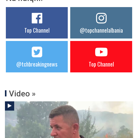
Top Channel
@topchannelalbania
@tchbreakingnews
Top Channel
Video »