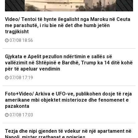
Video/ Tentoi të hynte ilegalisht nga Maroku në Ceuta
me parashutë, i riu bie në det dhe humb jetën
tragjikisht
07/08 18:56
Gjykata e Apelit pezullon ndërtimin e sallës së
vallëzimit në Shtëpinë e Bardhë, Trump ka 14 ditë kohë
për të apeluar vendimin
07/08 17:19
Foto+Video/ Arkiva e UFO-ve, publikohen dosje të reja
amerikane mbi objektet misterioze dhe fenomenet e
pazakonta
07/08 17:03
Tezja dhe nipi gjenden të vdekur në një apartament në
Napoli, mister rrethanat e ngjarjes