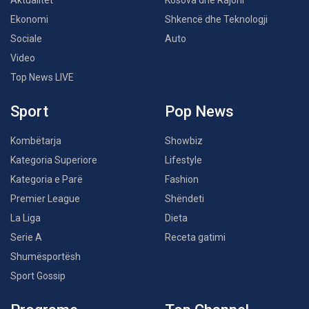
Aktualitet
Kosova dhe Rajoni
Ekonomi
Shkencë dhe Teknologji
Sociale
Auto
Video
Top News LIVE
Sport
Pop News
Kombëtarja
Showbiz
Kategoria Superiore
Lifestyle
Kategoria e Parë
Fashion
Premier League
Shëndeti
La Liga
Dieta
Serie A
Receta gatimi
Shumësportësh
Sport Gossip