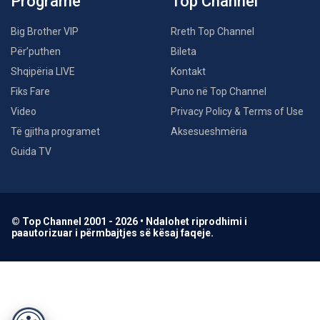
Programe
Top Channel
Big Brother VIP
Rreth Top Channel
Për’puthen
Bileta
Shqipëria LIVE
Kontakt
Fiks Fare
Puno në Top Channel
Video
Privacy Policy & Terms of Use
Të gjitha programet
Aksesueshmëria
Guida TV
© Top Channel 2001 - 2026 • Ndalohet riprodhimi i
paautorizuar i përmbajtjes së kësaj faqeje.