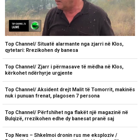
Top Channel/ Situatë alarmante nga zjarri në Klos,
qytetari: Rrezikohen dy banesa
Top Channel/ Zjarr i përmasave të mëdha në Klos,
kërkohet ndërhyrje urgjente
Top Channel/ Aksident drejt Malit të Tomorrit, makinës
nuk i punuan frenat, plagosen 7 persona
Top Channel/ Përfshihet nga flakët një magazinë në
Bulqizë, rrezikohen edhe dy banesat pranë saj
Top News – Shkelmoi dronin rus me eksploziv /