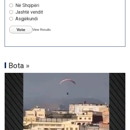
Në Shqipëri
Jashtë vendit
Asgjëkundi
Vote
View Results
Bota »