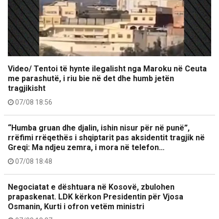
Video/ Tentoi të hynte ilegalisht nga Maroku në Ceuta
me parashutë, i riu bie në det dhe humb jetën
tragjikisht
07/08 18:56
“Humba gruan dhe djalin, ishin nisur për në punë”,
rrëfimi rrëqethës i shqiptarit pas aksidentit tragjik në
Greqi: Ma ndjeu zemra, i mora në telefon…
07/08 18:48
Negociatat e dështuara në Kosovë, zbulohen
prapaskenat. LDK kërkon Presidentin për Vjosa
Osmanin, Kurti i ofron vetëm ministri