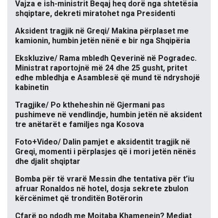
Vajza e ish-ministrit Beqaj heq dorë nga shtetësia
shqiptare, dekreti miratohet nga Presidenti
Aksident tragjik në Greqi/ Makina përplaset me
kamionin, humbin jetën nënë e bir nga Shqipëria
Ekskluzive/ Rama mbledh Qeverinë në Pogradec.
Ministrat raportojnë më 24 dhe 25 gusht, pritet
edhe mbledhja e Asamblesë që mund të ndryshojë
kabinetin
Tragjike/ Po ktheheshin në Gjermani pas
pushimeve në vendlindje, humbin jetën në aksident
tre anëtarët e familjes nga Kosova
Foto+Video/ Dalin pamjet e aksidentit tragjik në
Greqi, momenti i përplasjes që i mori jetën nënës
dhe djalit shqiptar
Bomba për të vrarë Messin dhe tentativa për t’iu
afruar Ronaldos në hotel, dosja sekrete zbulon
kërcënimet që tronditën Botërorin
Çfarë po ndodh me Mojtaba Khamenein? Mediat