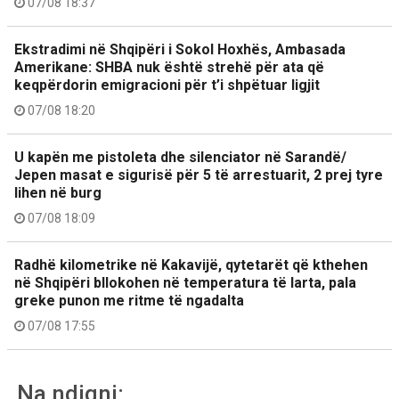
07/08 18:37
Ekstradimi në Shqipëri i Sokol Hoxhës, Ambasada
Amerikane: SHBA nuk është strehë për ata që
keqpërdorin emigracioni për t’i shpëtuar ligjit
07/08 18:20
U kapën me pistoleta dhe silenciator në Sarandë/
Jepen masat e sigurisë për 5 të arrestuarit, 2 prej tyre
lihen në burg
07/08 18:09
Radhë kilometrike në Kakavijë, qytetarët që kthehen
në Shqipëri bllokohen në temperatura të larta, pala
greke punon me ritme të ngadalta
07/08 17:55
Na ndiqni: