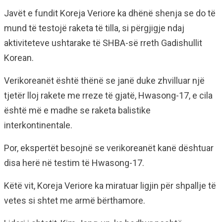
Javët e fundit Koreja Veriore ka dhënë shenja se do të
mund të testojë raketa të tilla, si përgjigje ndaj
aktiviteteve ushtarake të SHBA-së rreth Gadishullit
Korean.
Verikoreanët është thënë se janë duke zhvilluar një
tjetër lloj rakete me rreze të gjatë, Hwasong-17, e cila
është më e madhe se raketa balistike
interkontinentale.
Por, ekspertët besojnë se verikoreanët kanë dështuar
disa herë në testim të Hwasong-17.
Këtë vit, Koreja Veriore ka miratuar ligjin për shpallje të
vetes si shtet me armë bërthamore.