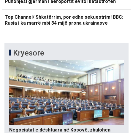
Punonjësi gjerman i aeroportit evitoi katastrofën
Top Channel/ Shkatërrim, por edhe sekuestrim! BBC:
Rusia i ka marrë mbi 34 mijë prona ukrainasve
Kryesore
Negociatat e dështuara në Kosovë, zbulohen