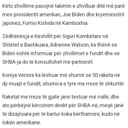
Këto zhvillime pasojnë takimin e zhvilluar ditë më parë
mes presidentit amerikan, Joe Biden dhe kryeministrit
japonez, Fumio Kishida në Kamboxhia.
Zëdhënësja e Këshillit për Siguri Kombëtare në
Shtetet e Bashkuara, Adrienne Watson, ka thënë se
Biden është informuar për zhvillimet e fundit dhe se
SHBA-ja do të konsultohet me partnerët.
Koreja Veriore ka lëshuar më shumë se 50 raketa në
dy muajt e fundit, shumica e tyre me rreze të shkurtër.
Raketat me rreze të gjatë janë testuar më rrallë, dhe
ato përbëjnë kërcënim direkt për SHBA-në, meqë janë
të dizajnuara për të bartur koka bërthamore, kudo në
tokën amerikane.