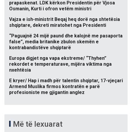
prapaskenat. LDK kërkon Presidentin për Vjosa
Osmanin, Kurti i ofron vetëm ministri
Vajza e ish-ministrit Beqaj heq dorë nga shtetësia
shqiptare, dekreti miratohet nga Presidenti
“Paguajnë 24 mijë paund dhe kalojnë me pasaporta
false”, media britanike zbulon skemën e
kontrabandistëve shqiptarë
Europa digjet nga vapa ekstreme/ “Thyhen”
rekordet e temperaturave, mijëra viktima nga
nxehtësia
E kryer/ Hap i madh për talentin shqiptar, 17-vjeçari
Armend Muslika firmos kontratën e parë
profesioniste me gjigantin anglez
Më të lexuarat