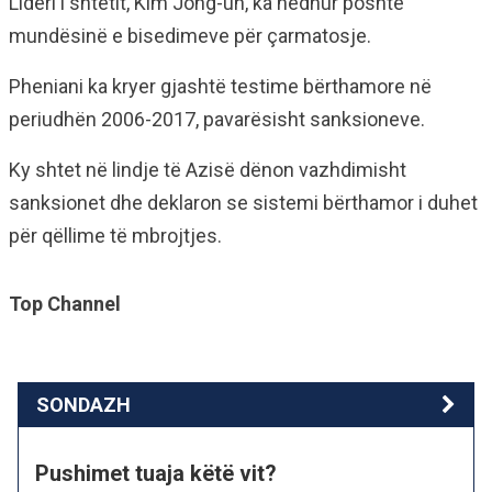
Lideri i shtetit, Kim Jong-un, ka hedhur poshtë
mundësinë e bisedimeve për çarmatosje.
Pheniani ka kryer gjashtë testime bërthamore në
periudhën 2006-2017, pavarësisht sanksioneve.
Ky shtet në lindje të Azisë dënon vazhdimisht
sanksionet dhe deklaron se sistemi bërthamor i duhet
për qëllime të mbrojtjes.
Top Channel
SONDAZH
Pushimet tuaja këtë vit?