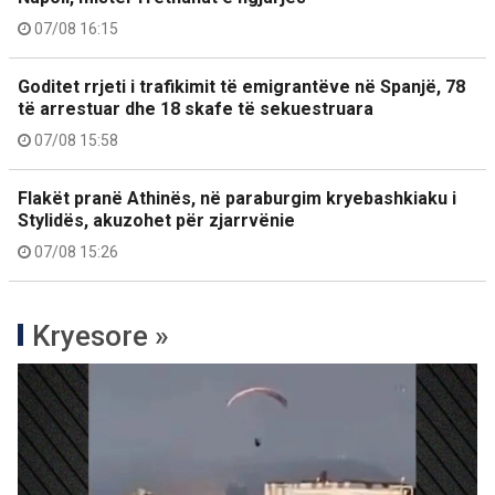
07/08 16:15
Goditet rrjeti i trafikimit të emigrantëve në Spanjë, 78
të arrestuar dhe 18 skafe të sekuestruara
07/08 15:58
Flakët pranë Athinës, në paraburgim kryebashkiaku i
Stylidës, akuzohet për zjarrvënie
07/08 15:26
Kryesore »