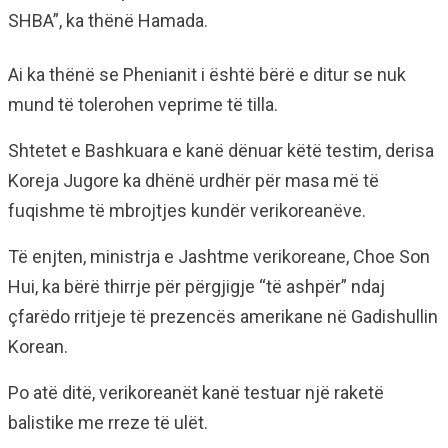
SHBA”, ka thënë Hamada.
Ai ka thënë se Phenianit i është bërë e ditur se nuk
mund të tolerohen veprime të tilla.
Shtetet e Bashkuara e kanë dënuar këtë testim, derisa
Koreja Jugore ka dhënë urdhër për masa më të
fuqishme të mbrojtjes kundër verikoreanëve.
Të enjten, ministrja e Jashtme verikoreane, Choe Son
Hui, ka bërë thirrje për përgjigje “të ashpër” ndaj
çfarëdo rritjeje të prezencës amerikane në Gadishullin
Korean.
Po atë ditë, verikoreanët kanë testuar një raketë
balistike me rreze të ulët.