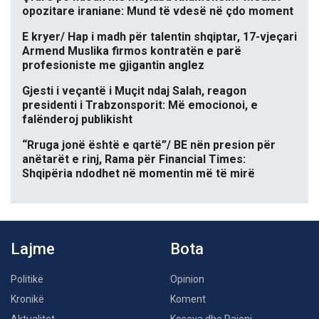
opozitare iraniane: Mund të vdesë në çdo moment
E kryer/ Hap i madh për talentin shqiptar, 17-vjeçari
Armend Muslika firmos kontratën e parë
profesioniste me gjigantin anglez
Gjesti i veçantë i Muçit ndaj Salah, reagon
presidenti i Trabzonsporit: Më emocionoi, e
falënderoj publikisht
“Rruga jonë është e qartë”/ BE nën presion për
anëtarët e rinj, Rama për Financial Times:
Shqipëria ndodhet në momentin më të mirë
Lajme
Bota
Politikë
Opinion
Kronikë
Koment