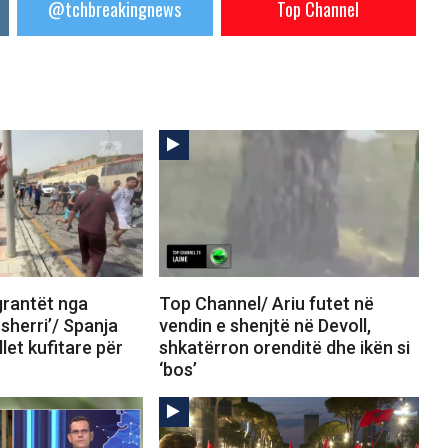
@tchbreakingnews
Top Channel
rantët nga
Top Channel/ Ariu futet në
sherri’/ Spanja
vendin e shenjtë në Devoll,
let kufitare për
shkatërron orenditë dhe ikën si
‘bos’