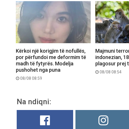
Kërkoi një korigjim të nofullës,
Majmuni terror
por përfundoi me deformim të
indonezian, 1
madh të fytyrës. Modelja
plagosur prej t
pushohet nga puna
08/08 08:54
08/08 08:59
Na ndiqni: