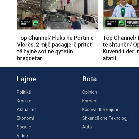
Top Channel/ Fluks në Portin e
Top Channel/ 
Vlorës, 2 mijë pasagjerë pritet
të shtunën/ Op
të hyjnë sot në qytetin
Kuvendit deri 
bregdetar
afatit
Lajme
Bota
Politikë
Opinion
Kronikë
Koment
Aktualitet
Kosova dhe Rajoni
Ekonomi
Shkencë dhe Teknologji
Sociale
Auto
Video