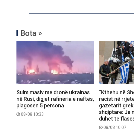
Bota »
Sulm masiv me dronë ukrainas
“Kthehu në Shq
në Rusi, digjet rafineria e naftës,
racist në rrjet
plagosen 5 persona
gazetarit grek
shqiptare: Je 
08/08 10:33
duhet të flasë
08/08 10:07