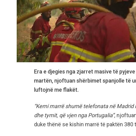
Era e djegies nga zjarret masive të pyjeve 
martën, njoftuan shërbimet spanjolle të ur
luftojnë me flakët.
“Kemi marrë shumë telefonata në Madrid n
dhe tymit, që vjen nga Portugalia”,
njoftuan
duke thënë se kishin marrë të paktën 380 t