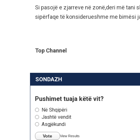
Si pasojë e zjarreve në zonë,deri më tani
sipërfaqe të konsiderueshme me bimësi ja
Top Channel
SONDAZH
Pushimet tuaja këtë vit?
Në Shqipëri
Jashtë vendit
Asgjëkundi
Vote
View Results