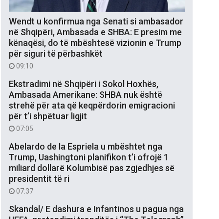
Wendt u konfirmua nga Senati si ambasador
në Shqipëri, Ambasada e SHBA: E presim me
kënaqësi, do të mbështesë vizionin e Trump
për siguri të përbashkët
09:10
Ekstradimi në Shqipëri i Sokol Hoxhës,
Ambasada Amerikane: SHBA nuk është
strehë për ata që keqpërdorin emigracioni
për t’i shpëtuar ligjit
07:05
Abelardo de la Espriela u mbështet nga
Trump, Uashingtoni planifikon t’i ofrojë 1
miliard dollarë Kolumbisë pas zgjedhjes së
presidentit të ri
07:37
Skandal/ E dashura e Infantinos u pagua nga