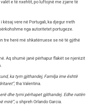
valët e të nxehtit, po luftojnë me zjarre të
 i kësaj vere në Portugali, ka djegur rreth
ë përkohshme nga autoritetet portugeze.
hin tre herë më shkatërruese se në të gjithë
në. Aq shumë janë përhapur flakët se njerëzit
.
nd, ka tym gjithandej, Familja ime është
ritaret”,
tha Valentina.
erë dhe tymi përhapet gjithandej. Edhe natën
më mirë”,
u shpreh Orlando Garcia.