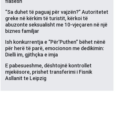
flasësh
“Sa duhet të paguaj për vajzën?” Autoritetet
greke në kërkim të turistit, kërkoi të
abuzonte seksualisht me 10-vjeçaren në një
biznes familjar
Ish konkurrentja e “Për’Puthen” bëhet nënë
për herë të parë, emocionon me dedikimin:
Dielli im, gjithçka e imja
E pabesueshme, dështojnë kontrollet
mjekësore, prishet transferimi i Fisnik
Asllanit te Leipzig