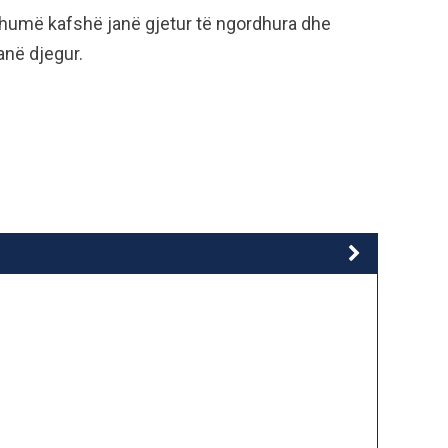
 shumë kafshë janë gjetur të ngordhura dhe
në djegur.