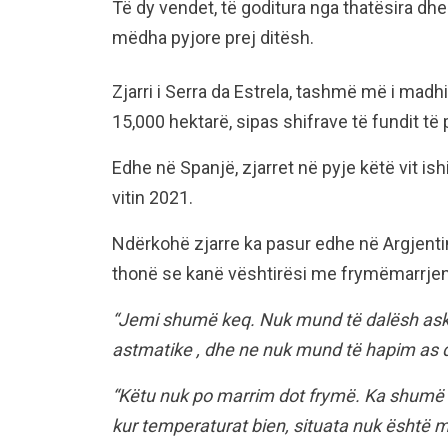
Të dy vendet, të goditura nga thatësira dhe 
mëdha pyjore prej ditësh.
Zjarri i Serra da Estrela, tashmë më i madhi
15,000 hektarë, sipas shifrave të fundit t
Edhe në Spanjë, zjarret në pyje këtë vit is
vitin 2021.
Ndërkohë zjarre ka pasur edhe në Argjenti
thonë se kanë vështirësi me frymëmarrjen
“Jemi shumë keq. Nuk mund të dalësh asku
astmatike , dhe ne nuk mund të hapim as d
“Këtu nuk po marrim dot frymë. Ka shumë 
kur temperaturat bien, situata nuk është 