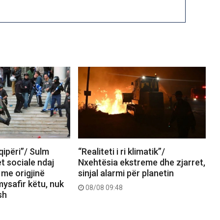
ipëri”/ Sulm
“Realiteti i ri klimatik”/
et sociale ndaj
Nxehtësia ekstreme dhe zjarret,
 me origjinë
sinjal alarmi për planetin
mysafir këtu, nuk
08/08 09:48
sh