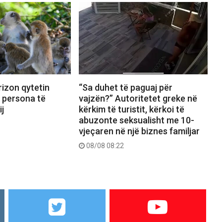
izon qytetin
“Sa duhet të paguaj për
8 persona të
vajzën?” Autoritetet greke në
ij
kërkim të turistit, kërkoi të
abuzonte seksualisht me 10-
vjeçaren në një biznes familjar
08/08 08:22