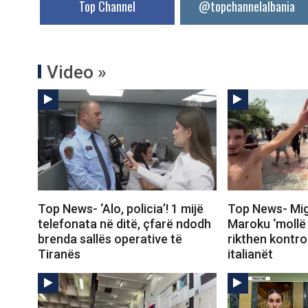
Top Channel
@topchannelalbania
Video »
Top News- ‘Alo, policia’! 1 mijë
Top News- Mig
telefonata në ditë, çfarë ndodh
Maroku ‘mollë 
brenda sallës operative të
rikthen kontrol
Tiranës
italianët