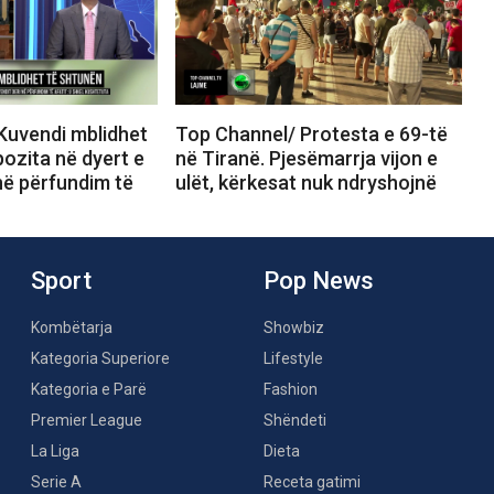
Kuvendi mblidhet
Top Channel/ Protesta e 69-të
ozita në dyert e
në Tiranë. Pjesëmarrja vijon e
në përfundim të
ulët, kërkesat nuk ndryshojnë
Sport
Pop News
Kombëtarja
Showbiz
Kategoria Superiore
Lifestyle
Kategoria e Parë
Fashion
Premier League
Shëndeti
La Liga
Dieta
Serie A
Receta gatimi