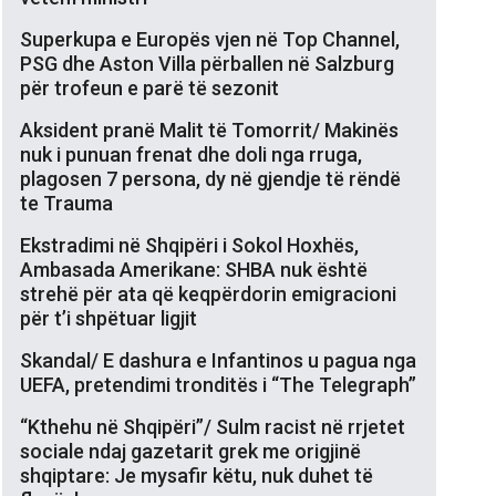
Superkupa e Europës vjen në Top Channel,
PSG dhe Aston Villa përballen në Salzburg
për trofeun e parë të sezonit
Aksident pranë Malit të Tomorrit/ Makinës
nuk i punuan frenat dhe doli nga rruga,
plagosen 7 persona, dy në gjendje të rëndë
te Trauma
Ekstradimi në Shqipëri i Sokol Hoxhës,
Ambasada Amerikane: SHBA nuk është
strehë për ata që keqpërdorin emigracioni
për t’i shpëtuar ligjit
Skandal/ E dashura e Infantinos u pagua nga
UEFA, pretendimi tronditës i “The Telegraph”
“Kthehu në Shqipëri”/ Sulm racist në rrjetet
sociale ndaj gazetarit grek me origjinë
shqiptare: Je mysafir këtu, nuk duhet të