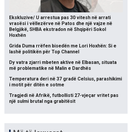
Ekskluzive/ U arrestua pas 30 vitesh në arrati
vrasësi i vëllezërve në Patos dhe një vajze në
Belgjikë, SHBA ekstradon në Shqipëri Sokol
Hoxhën
Grida Duma rrëfen bisedën me Lori Hoxhën: Si e
lashë politikën për Top Channel
Dy vatra zjarri mbeten aktive në Elbasan, situata
më problematike në Malin e Dardhës
Temperatura deri në 37 gradë Celsius, parashikimi
i motit për ditën e sotme
Tragjedi në Afrikë, futbollisti 27-vjeçar vritet pas
një sulmi brutal nga grabitësit