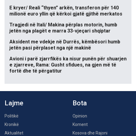
E kryer/ Reali “thyen” arkën, transferon për 140
milionë euro yllin që kërkoi gjatë gjithë merkatos
Tragjedi në Itali/ Makina përplas motorin, humb
jetën nga plagët e marra 33-vjeçari shqiptar
Aksident me vdekje në Durrës, këmbësori humb
jetën pasi përplaset nga një makinë
Avioni i parë zjarrfikës ka nisur punën për shuarjen
e zjarreve, Rama: Gusht sfidues, na gjen më të
fortë dhe të përgatitur
Lajme
Bota
Politikë
Opinion
Kronikë
Koment
Aktualitet
Kosova dhe Rajoni