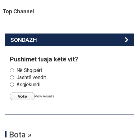
Top Channel
SONDAZH
Pushimet tuaja këtë vit?
Në Shqipëri
Jashtë vendit
Asgjëkundi
Vote
View Results
Bota »