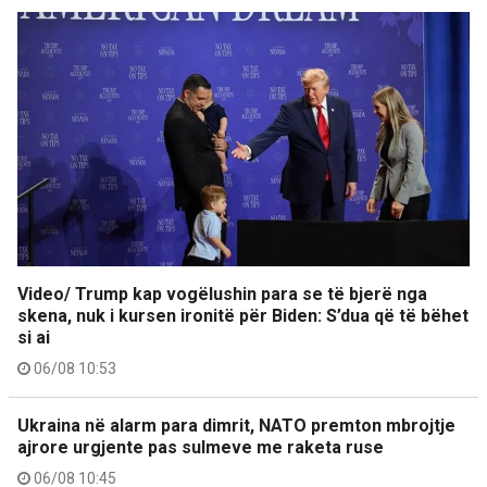
Video/ Trump kap vogëlushin para se të bjerë nga
skena, nuk i kursen ironitë për Biden: S’dua që të bëhet
si ai
06/08 10:53
Ukraina në alarm para dimrit, NATO premton mbrojtje
ajrore urgjente pas sulmeve me raketa ruse
06/08 10:45