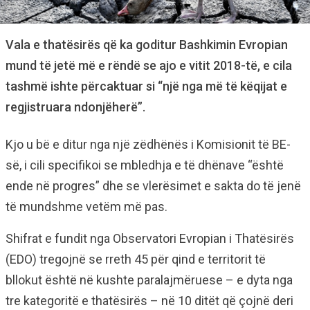
Vala e thatësirës që ka goditur Bashkimin Evropian
mund të jetë më e rëndë se ajo e vitit 2018-të, e cila
tashmë ishte përcaktuar si “një nga më të këqijat e
regjistruara ndonjëherë”.
Kjo u bë e ditur nga një zëdhënës i Komisionit të BE-
së, i cili specifikoi se mbledhja e të dhënave “është
ende në progres” dhe se vlerësimet e sakta do të jenë
të mundshme vetëm më pas.
Shifrat e fundit nga Observatori Evropian i Thatësirës
(EDO) tregojnë se rreth 45 për qind e territorit të
bllokut është në kushte paralajmëruese – e dyta nga
tre kategoritë e thatësirës – në 10 ditët që çojnë deri