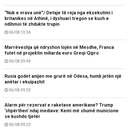
“Nuk e vrava unë”/ Detaje të reja nga ekzekutimi i
britanikes në Athinë, i dyshuari tregon se kush e
ndihmoi të zhdukte trupin
06/08 10:34
Marrëveshja që ndryshon lojën në Mesdhe, Franca
futet në projektin miliarda euro Greqi-Qipro
06/08 09:49
Rusia godet anijen me grurë në Odesa, humb jetën një
anëtar i ekuipazhit
06/08 09:33
Alarm për rezervat e raketave amerikane? Trump
‘shpërthen’ ndaj mediave: Kemi më shumë municione
se kushdo tjetër
06/08 09:23