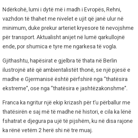
Ndërkohë, lumi i dytë më i madh i Evropës, Rehni,
vazhdon të thahet me nivelet e ujit që janë ulur në
minimum, duke prekur arteriet kryesore të nevojshme
për transport. Aktualisht anijet në lumë qarkullojnë
ende, por shumica e tyre me ngarkesa të vogla.
Gjithashtu, hapësirat e gjelbra të thata në Berlin
ilustrojnë atë që ambientalistët thonë, se një pjesë e
madhe e Gjermanisë është përfshirë nga “thatësira
ekstreme”, ose nga “thatësira e jashtëzakonshme”.
Franca ka ngritur një ekip krizash për t’u përballur me
thatësirën e saj më të madhe në histori, e cila ka lënë
fshatrat e djegura pa ujë të pijshëm, ku në disa rajone
ka rënë vetëm 2 herë shi në tre muaj.