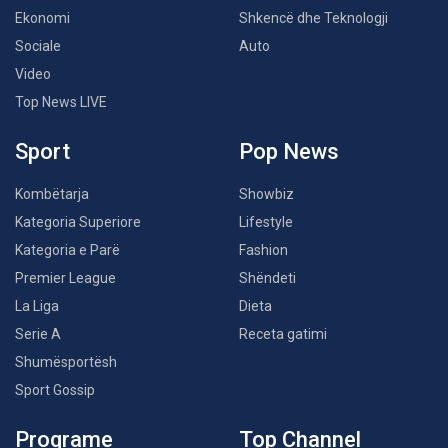
Ekonomi
Shkencë dhe Teknologji
Sociale
Auto
Video
Top News LIVE
Sport
Pop News
Kombëtarja
Showbiz
Kategoria Superiore
Lifestyle
Kategoria e Parë
Fashion
Premier League
Shëndeti
La Liga
Dieta
Serie A
Receta gatimi
Shumësportësh
Sport Gossip
Programe
Top Channel