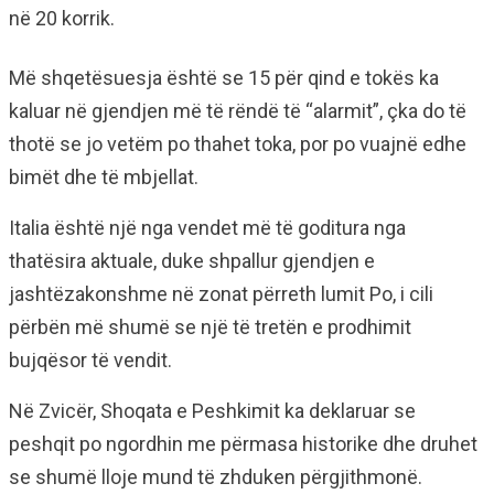
në 20 korrik.
Më shqetësuesja është se 15 për qind e tokës ka
kaluar në gjendjen më të rëndë të “alarmit”, çka do të
thotë se jo vetëm po thahet toka, por po vuajnë edhe
bimët dhe të mbjellat.
Italia është një nga vendet më të goditura nga
thatësira aktuale, duke shpallur gjendjen e
jashtëzakonshme në zonat përreth lumit Po, i cili
përbën më shumë se një të tretën e prodhimit
bujqësor të vendit.
Në Zvicër, Shoqata e Peshkimit ka deklaruar se
peshqit po ngordhin me përmasa historike dhe druhet
se shumë lloje mund të zhduken përgjithmonë.