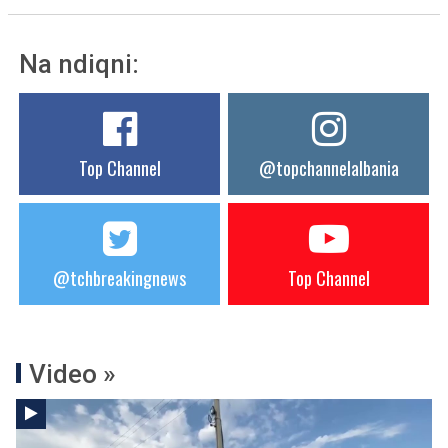
Na ndiqni:
Top Channel
@topchannelalbania
@tchbreakingnews
Top Channel
Video »