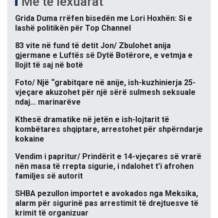
Më të lexuarat
Grida Duma rrëfen bisedën me Lori Hoxhën: Si e
lashë politikën për Top Channel
83 vite në fund të detit Jon/ Zbulohet anija
gjermane e Luftës së Dytë Botërore, e vetmja e
llojit të saj në botë
Foto/ Një “grabitqare në anije, ish-kuzhinierja 25-
vjeçare akuzohet për një sërë sulmesh seksuale
ndaj… marinarëve
Kthesë dramatike në jetën e ish-lojtarit të
kombëtares shqiptare, arrestohet për shpërndarje
kokaine
Vendim i papritur/ Prindërit e 14-vjeçares së vrarë
nën masa të rrepta sigurie, i ndalohet t’i afrohen
familjes së autorit
SHBA pezullon importet e avokados nga Meksika,
alarm për sigurinë pas arrestimit të drejtuesve të
krimit të organizuar