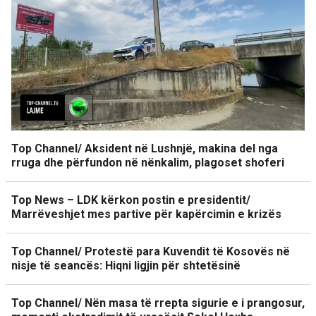
Top Channel/ Aksident në Lushnjë, makina del nga
rruga dhe përfundon në nënkalim, plagoset shoferi
Top News – LDK kërkon postin e presidentit/
Marrëveshjet mes partive për kapërcimin e krizës
Top Channel/ Protestë para Kuvendit të Kosovës në
nisje të seancës: Hiqni ligjin për shtetësinë
Top Channel/ Nën masa të rrepta sigurie e i prangosur,