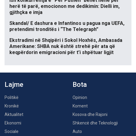
Ish konkurrentja e “Për’Puthen” bëhet nënë për
herë të parë, emocionon me dedikimin: Dielli im,
gjithçka e imja
Skandal/ E dashura e Infantinos u pagua nga UEFA,
pretendimi tronditës i “The Telegraph”
Ekstradimi në Shqipëri i Sokol Hoxhës, Ambasada
Amerikane: SHBA nuk është strehë për ata që
keqpërdorin emigracioni për t’i shpëtuar ligjit
Lajme
Bota
Politikë
Opinion
Kronikë
Koment
Aktualitet
Kosova dhe Rajoni
Ekonomi
Shkencë dhe Teknologji
Sociale
Auto