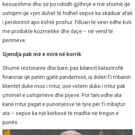
besueshme dhe se po ndodh gjithnjë e më shumë që
ushqimi që vjen duhet të hidhet sepse ka skaduar afati
i përdorimit apo është prishur. Filluan të vinin edhe kuti
me produkte kozmetike dhe ilaçe – në vend të
perimeve.
Gjendja pak më e mirë në korrik
Shumë restorante dhe bare, pas bilancit katastrofik
financiar që patën gjatë pandemisë, ia dolën t’i mbanin
klientët duke mos i rritur, ose vetëm duke i rritur pak
çmimet e ushqimeve dhe pijeve. Por tani edhe ata
kanë rritur pagat e punonjësve të tyre për t’i mbajtur
ata – sepse ka një kërkesë të madhe në tregun e
punës.