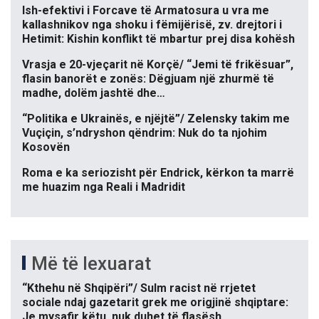
Ish-efektivi i Forcave të Armatosura u vra me
kallashnikov nga shoku i fëmijërisë, zv. drejtori i
Hetimit: Kishin konflikt të mbartur prej disa kohësh
Vrasja e 20-vjeçarit në Korçë/ “Jemi të frikësuar”,
flasin banorët e zonës: Dëgjuam një zhurmë të
madhe, dolëm jashtë dhe…
“Politika e Ukrainës, e njëjtë”/ Zelensky takim me
Vuçiçin, s’ndryshon qëndrim: Nuk do ta njohim
Kosovën
Roma e ka seriozisht për Endrick, kërkon ta marrë
me huazim nga Reali i Madridit
Më të lexuarat
“Kthehu në Shqipëri”/ Sulm racist në rrjetet
sociale ndaj gazetarit grek me origjinë shqiptare:
Je mysafir këtu, nuk duhet të flasësh