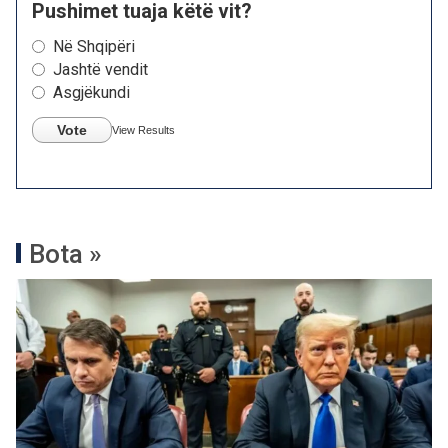
Pushimet tuaja këtë vit?
Në Shqipëri
Jashtë vendit
Asgjëkundi
Vote
View Results
Bota »