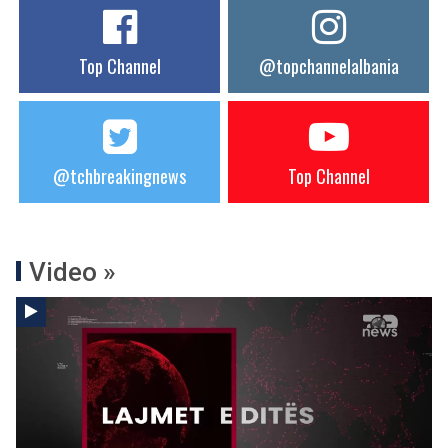
Top Channel
@topchannelalbania
@tchbreakingnews
Top Channel
Video »