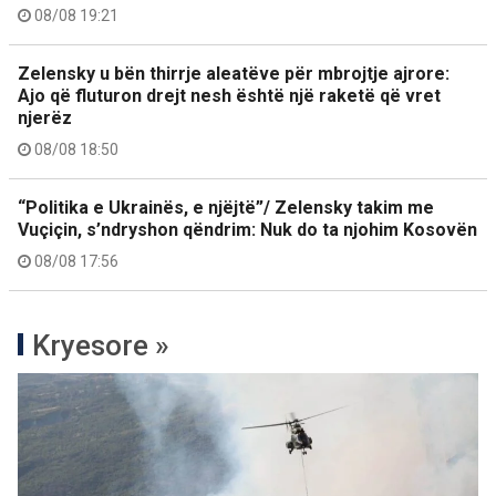
08/08 19:21
Zelensky u bën thirrje aleatëve për mbrojtje ajrore:
Ajo që fluturon drejt nesh është një raketë që vret
njerëz
08/08 18:50
“Politika e Ukrainës, e njëjtë”/ Zelensky takim me
Vuçiçin, s’ndryshon qëndrim: Nuk do ta njohim Kosovën
08/08 17:56
Kryesore »