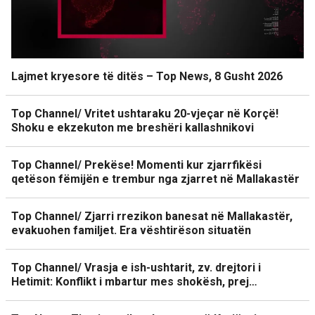
Lajmet kryesore të ditës – Top News, 8 Gusht 2026
Top Channel/ Vritet ushtaraku 20-vjeçar në Korçë!
Shoku e ekzekuton me breshëri kallashnikovi
Top Channel/ Prekëse! Momenti kur zjarrfikësi
qetëson fëmijën e trembur nga zjarret në Mallakastër
Top Channel/ Zjarri rrezikon banesat në Mallakastër,
evakuohen familjet. Era vështirëson situatën
Top Channel/ Vrasja e ish-ushtarit, zv. drejtori i
Hetimit: Konflikt i mbartur mes shokësh, prej…