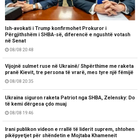
Ish-avokati i Trump konfirmohet Prokuror i
Përgjithshëm i SHBA-së, diferencë e ngushtë votash
në Senat
08/08 20:48
Vijojnë sulmet ruse në Ukrainë/ Shpërthime me raketa
pranë Kievit, tre persona të vrarë, mes tyre një fëmijë
08/08 20:35
Ukraina siguron raketa Patriot nga SHBA, Zelensky: Do
të kemi dërgesa çdo muaj
08/08 19:46
Irani publikon videon e rrallë të liderit suprem, shtohen
pikëpyetjet për shëndetin e Mojtaba Khameneit