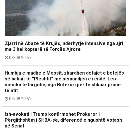
Zjarri në Abazë të Krujës, ndërhyrje intensive nga ajri
me 3 helikopterë të Forcës Ajrore
08/08 20:57
Humbja e madhe e Messit, zbardhen detajet e betejës
së babait të “Pleshtit” me sëmundjen e rëndë: Leo
mendoi të largohej nga Botërori për të shkuar pranë
të atit
08/08 20:51
Ish-avokati i Trump konfirmohet Prokuror i
Përgjithshëm i SHBA-së, diferencë e ngushtë votash
në Senat