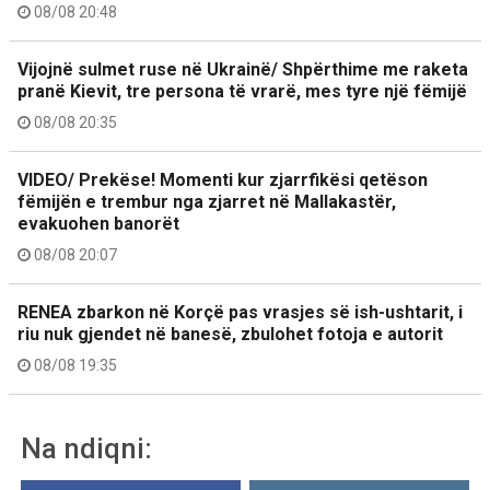
08/08 20:48
Vijojnë sulmet ruse në Ukrainë/ Shpërthime me raketa
pranë Kievit, tre persona të vrarë, mes tyre një fëmijë
08/08 20:35
VIDEO/ Prekëse! Momenti kur zjarrfikësi qetëson
fëmijën e trembur nga zjarret në Mallakastër,
evakuohen banorët
08/08 20:07
RENEA zbarkon në Korçë pas vrasjes së ish-ushtarit, i
riu nuk gjendet në banesë, zbulohet fotoja e autorit
08/08 19:35
Na ndiqni: