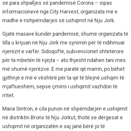
se para shpalljes së pandemisë Corona – sipas
informacioneve nga City Harvest, organizata më e
madhe e rishpërndarjes së ushqimit në Nju Jork.
Gjatë masave kundër pandemisë, shumë organizata të
tilla u krijuan në Nju Jork me synimin për të ndihmuar
njerëzit e varfër. Sidoqoftë, subvencionet shtetërore
për ta mbetën të njëjta – ato thjesht ndahen tani mes
më shumë njerëzve. E me paratë që marrin, po bëhet
gjithnjë e më e vështirë për ta që të blejnë ushqim të
mjaftueshëm, sepse çmimi i ushqimit vazhdon të
rritet.
Maria Sintron, e cila punon në shpërndarjen e ushqimit
në distriktin Bronx të Nju Jorkut, thotë se dërgesat e
ushqimit në organizatën e saj janë bërë jo të