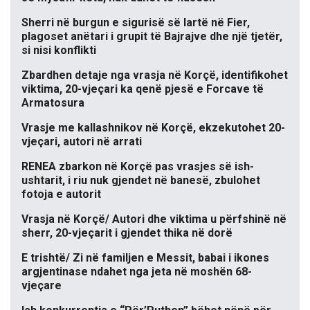
Sherri në burgun e sigurisë së lartë në Fier,
plagoset anëtari i grupit të Bajrajve dhe një tjetër,
si nisi konflikti
Zbardhen detaje nga vrasja në Korçë, identifikohet
viktima, 20-vjeçari ka qenë pjesë e Forcave të
Armatosura
Vrasje me kallashnikov në Korçë, ekzekutohet 20-
vjeçari, autori në arrati
RENEA zbarkon në Korçë pas vrasjes së ish-
ushtarit, i riu nuk gjendet në banesë, zbulohet
fotoja e autorit
Vrasja në Korçë/ Autori dhe viktima u përfshinë në
sherr, 20-vjeçarit i gjendet thika në dorë
E trishtë/ Zi në familjen e Messit, babai i ikones
argjentinase ndahet nga jeta në moshën 68-
vjeçare