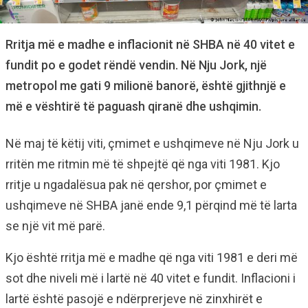
Rritja më e madhe e inflacionit në SHBA në 40 vitet e
fundit po e godet rëndë vendin. Në Nju Jork, një
metropol me gati 9 milionë banorë, është gjithnjë e
më e vështirë të paguash qiranë dhe ushqimin.
Në maj të këtij viti, çmimet e ushqimeve në Nju Jork u
rritën me ritmin më të shpejtë që nga viti 1981. Kjo
rritje u ngadalësua pak në qershor, por çmimet e
ushqimeve në SHBA janë ende 9,1 përqind më të larta
se një vit më parë.
Kjo është rritja më e madhe që nga viti 1981 e deri më
sot dhe niveli më i lartë në 40 vitet e fundit. Inflacioni i
lartë është pasojë e ndërprerjeve në zinxhirët e