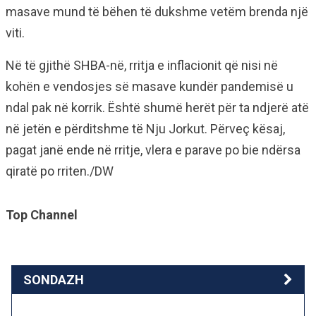
masave mund të bëhen të dukshme vetëm brenda një
viti.
Në të gjithë SHBA-në, rritja e inflacionit që nisi në
kohën e vendosjes së masave kundër pandemisë u
ndal pak në korrik. Është shumë herët për ta ndjerë atë
në jetën e përditshme të Nju Jorkut. Përveç kësaj,
pagat janë ende në rritje, vlera e parave po bie ndërsa
qiratë po rriten./DW
Top Channel
SONDAZH