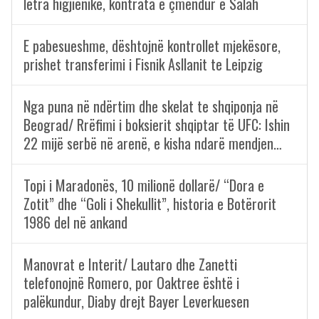
letra higjienike, kontrata e çmendur e Salah
E pabesueshme, dështojnë kontrollet mjekësore,
prishet transferimi i Fisnik Asllanit te Leipzig
Nga puna në ndërtim dhe skelat te shqiponja në
Beograd/ Rrëfimi i boksierit shqiptar të UFC: Ishin
22 mijë serbë në arenë, e kisha ndarë mendjen…
Topi i Maradonës, 10 milionë dollarë/ “Dora e
Zotit” dhe “Goli i Shekullit”, historia e Botërorit
1986 del në ankand
Manovrat e Interit/ Lautaro dhe Zanetti
telefonojnë Romero, por Oaktree është i
palëkundur, Diaby drejt Bayer Leverkuesen