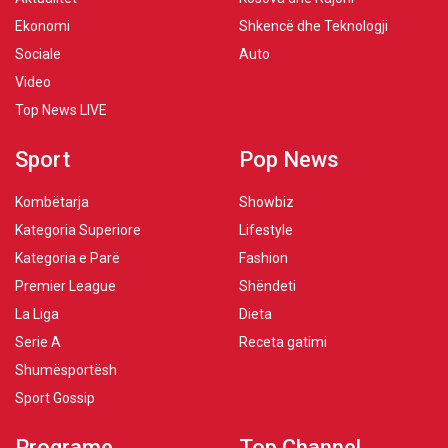
Ekonomi
Shkencë dhe Teknologji
Sociale
Auto
Video
Top News LIVE
Sport
Pop News
Kombëtarja
Showbiz
Kategoria Superiore
Lifestyle
Kategoria e Parë
Fashion
Premier League
Shëndeti
La Liga
Dieta
Serie A
Receta gatimi
Shumësportësh
Sport Gossip
Programe
Top Channel