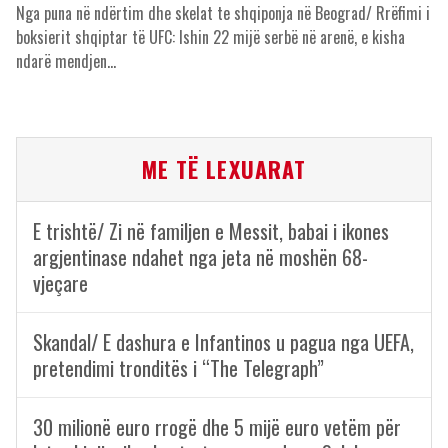
Nga puna në ndërtim dhe skelat te shqiponja në Beograd/ Rrëfimi i
boksierit shqiptar të UFC: Ishin 22 mijë serbë në arenë, e kisha
ndarë mendjen…
ME TË LEXUARAT
E trishtë/ Zi në familjen e Messit, babai i ikones
argjentinase ndahet nga jeta në moshën 68-
vjeçare
Skandal/ E dashura e Infantinos u pagua nga UEFA,
pretendimi tronditës i “The Telegraph”
30 milionë euro rrogë dhe 5 mijë euro vetëm për