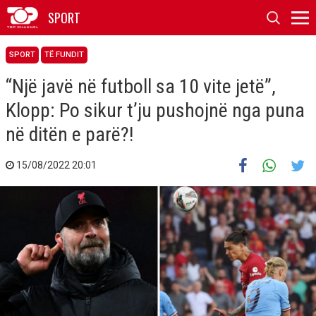
SPORT
SPORT
TË FUNDIT
“Një javë në futboll sa 10 vite jetë”,
Klopp: Po sikur t’ju pushojnë nga puna
në ditën e parë?!
15/08/2022 20:01