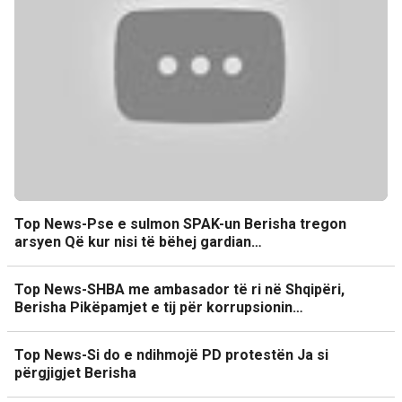
Top News-Pse e sulmon SPAK-un Berisha tregon
arsyen Që kur nisi të bëhej gardian…
Top News-SHBA me ambasador të ri në Shqipëri,
Berisha Pikëpamjet e tij për korrupsionin…
Top News-Si do e ndihmojë PD protestën Ja si
përgjigjet Berisha