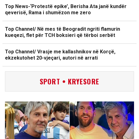
Top News-‘Protestë epike’, Berisha Ata janë kundër
qeverisë, Rama i shumëzon me zero
Top Channel/ Në mes të Beogradit ngriti flamurin
kueqezi, flet për TCH boksieri që tërboi serbët
Top Channel/ Vrasje me kallashnikov në Korçë,
ekzekutohet 20-vjeçari, autori në arrati
SPORT • KRYESORE