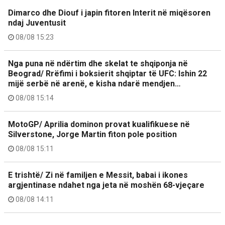
Dimarco dhe Diouf i japin fitoren Interit në miqësoren
ndaj Juventusit
08/08 15:23
Nga puna në ndërtim dhe skelat te shqiponja në
Beograd/ Rrëfimi i boksierit shqiptar të UFC: Ishin 22
mijë serbë në arenë, e kisha ndarë mendjen…
08/08 15:14
MotoGP/ Aprilia dominon provat kualifikuese në
Silverstone, Jorge Martin fiton pole position
08/08 15:11
E trishtë/ Zi në familjen e Messit, babai i ikones
argjentinase ndahet nga jeta në moshën 68-vjeçare
08/08 14:11