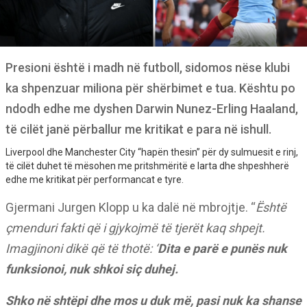
Presioni është i madh në futboll, sidomos nëse klubi
ka shpenzuar miliona për shërbimet e tua. Kështu po
ndodh edhe me dyshen Darwin Nunez-Erling Haaland,
të cilët janë përballur me kritikat e para në ishull.
Liverpool dhe Manchester City “hapën thesin” për dy sulmuesit e rinj,
të cilët duhet të mësohen me pritshmëritë e larta dhe shpeshherë
edhe me kritikat për performancat e tyre.
Gjermani Jurgen Klopp u ka dalë në mbrojtje. “
Është
çmenduri fakti që i gjykojmë të tjerët kaq shpejt.
Imagjinoni dikë që të thotë: ‘
Dita e parë e punës nuk
funksionoi, nuk shkoi siç duhej.
Shko në shtëpi dhe mos u duk më, pasi nuk ka shanse