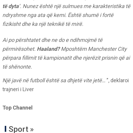
të dyta
‘. Nunez është një sulmues me karakteristika të
ndryshme nga ata që kemi. Është shumë i fortë
fizikisht dhe ka një teknikë të mirë.
Ai po përshtatet dhe ne do e ndihmojmë të
përmirësohet.
Haaland?
Mposhtëm Manchester City
përpara fillimit të kampionatit dhe njerëzit prisnin që ai
të shënonte.
Një javë në futboll është sa dhjetë vite jetë…
”, deklaroi
trajneri i Liver
Top Channel
Sport »