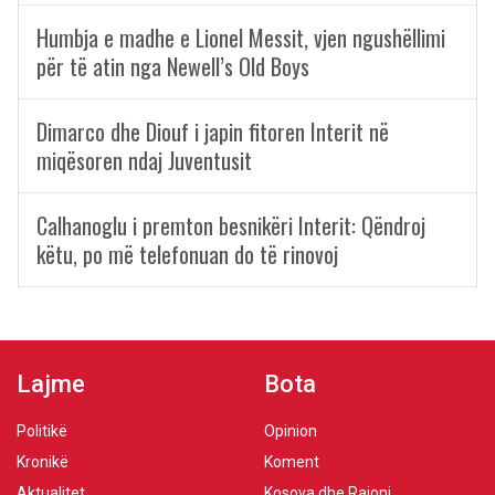
Humbja e madhe e Lionel Messit, vjen ngushëllimi
për të atin nga Newell’s Old Boys
Dimarco dhe Diouf i japin fitoren Interit në
miqësoren ndaj Juventusit
Calhanoglu i premton besnikëri Interit: Qëndroj
këtu, po më telefonuan do të rinovoj
Lajme
Bota
Politikë
Opinion
Kronikë
Koment
Aktualitet
Kosova dhe Rajoni