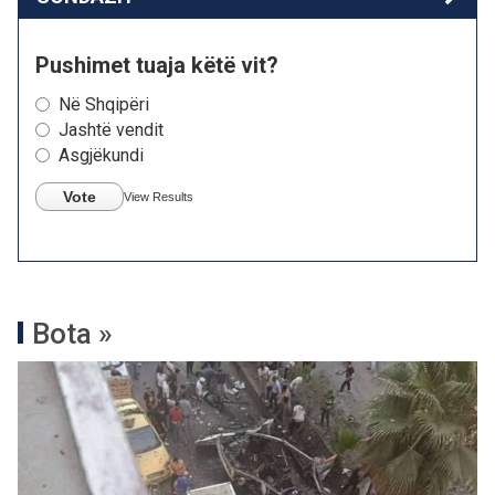
Pushimet tuaja këtë vit?
Në Shqipëri
Jashtë vendit
Asgjëkundi
Vote
View Results
Bota »