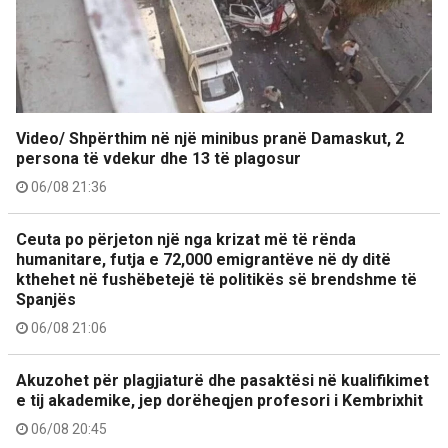
Video/ Shpërthim në një minibus pranë Damaskut, 2
persona të vdekur dhe 13 të plagosur
06/08 21:36
Ceuta po përjeton një nga krizat më të rënda
humanitare, futja e 72,000 emigrantëve në dy ditë
kthehet në fushëbetejë të politikës së brendshme të
Spanjës
06/08 21:06
Akuzohet për plagjiaturë dhe pasaktësi në kualifikimet
e tij akademike, jep dorëheqjen profesori i Kembrixhit
06/08 20:45