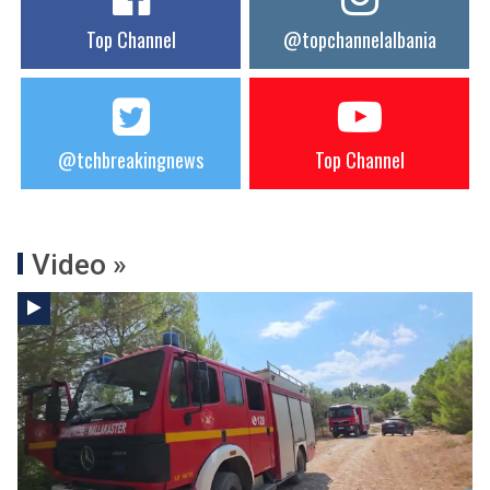
Top Channel
@topchannelalbania
@tchbreakingnews
Top Channel
Video »