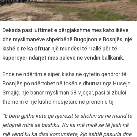
Dekada pasi luftimet e përgjakshme mes katolikëve
dhe myslimanëve shpërbënë Bugojnon e Bosnjës, një
kishë e re ka ofruar një mundësi të rrallë për të
kapërcyer ndarjet mes palëve në vendin ballkanik.
Ende në ndërtim e sipër, kisha në qytetin qendror të
Bosnjës po ndërtohet në tokën e dhuruar nga Husejn
Smajiç, një banor mysliman 68-vjeçar, pasi ai zbuloi
themelin e një kishe mesjetare në pronën e tij.
“E bëra gjithë këtë që njerëzit të shohin se ne mund të
jetojmë mirë së bashku. Ku ka më mirë se të jesh në
një vend ku ka disa komunitete, kjo është pasuria dhe