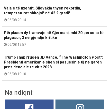
Vala e të nxehtit, Sllovakia thyen rekordin,
temperaturat shkojnë në 42.2 gradë
06/08 20:14
Përplasen dy tramvaje në Gjermani, mbi 20 persona të
plagosur, 3 në gjendje kritike
06/08 19:57
Trump i hap rrugën JD Vance, “The Washington Post”:
Presidenti amerikan e sheh si pasuesin e tij në garën
presidenciale të vitit 2028
06/08 19:10
Na ndiqni: