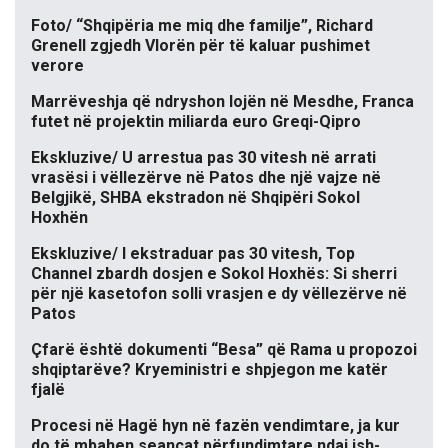
Foto/ “Shqipëria me miq dhe familje”, Richard
Grenell zgjedh Vlorën për të kaluar pushimet
verore
Marrëveshja që ndryshon lojën në Mesdhe, Franca
futet në projektin miliarda euro Greqi-Qipro
Ekskluzive/ U arrestua pas 30 vitesh në arrati
vrasësi i vëllezërve në Patos dhe një vajze në
Belgjikë, SHBA ekstradon në Shqipëri Sokol
Hoxhën
Ekskluzive/ I ekstraduar pas 30 vitesh, Top
Channel zbardh dosjen e Sokol Hoxhës: Si sherri
për një kasetofon solli vrasjen e dy vëllezërve në
Patos
Çfarë është dokumenti “Besa” që Rama u propozoi
shqiptarëve? Kryeministri e shpjegon me katër
fjalë
Procesi në Hagë hyn në fazën vendimtare, ja kur
do të mbahen seancat përfundimtare ndaj ish-