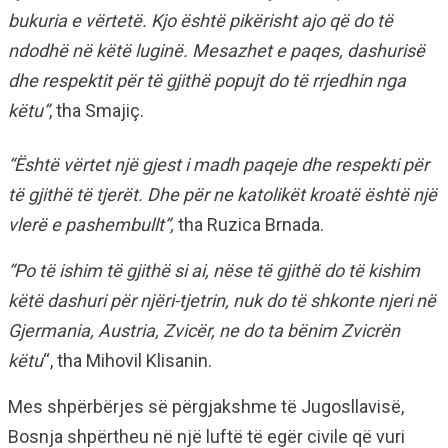
bukuria e vërtetë. Kjo është pikërisht ajo që do të
ndodhë në këtë luginë. Mesazhet e paqes, dashurisë
dhe respektit për të gjithë popujt do të rrjedhin nga
këtu”
, tha Smajiç.
“Është vërtet një gjest i madh paqeje dhe respekti për
të gjithë të tjerët. Dhe për ne katolikët kroatë është një
vlerë e pashembullt”,
tha Ruzica Brnada.
“Po të ishim të gjithë si ai, nëse të gjithë do të kishim
këtë dashuri për njëri-tjetrin, nuk do të shkonte njeri në
Gjermania, Austria, Zvicër, ne do ta bënim Zvicrën
këtu
“, tha Mihovil Klisanin.
Mes shpërbërjes së përgjakshme të Jugosllavisë,
Bosnja shpërtheu në një luftë të egër civile që vuri