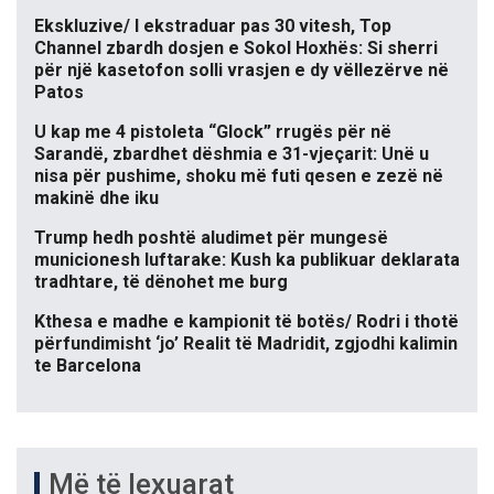
Ekskluzive/ I ekstraduar pas 30 vitesh, Top
Channel zbardh dosjen e Sokol Hoxhës: Si sherri
për një kasetofon solli vrasjen e dy vëllezërve në
Patos
U kap me 4 pistoleta “Glock” rrugës për në
Sarandë, zbardhet dëshmia e 31-vjeçarit: Unë u
nisa për pushime, shoku më futi qesen e zezë në
makinë dhe iku
Trump hedh poshtë aludimet për mungesë
municionesh luftarake: Kush ka publikuar deklarata
tradhtare, të dënohet me burg
Kthesa e madhe e kampionit të botës/ Rodri i thotë
përfundimisht ‘jo’ Realit të Madridit, zgjodhi kalimin
te Barcelona
Më të lexuarat