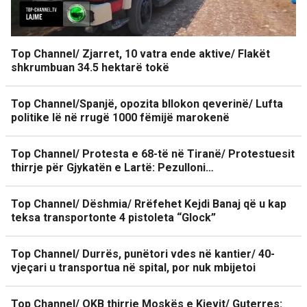
Top Channel/ Zjarret, 10 vatra ende aktive/ Flakët
shkrumbuan 34.5 hektarë tokë
Top Channel/Spanjë, opozita bllokon qeverinë/ Lufta
politike lë në rrugë 1000 fëmijë marokenë
Top Channel/ Protesta e 68-të në Tiranë/ Protestuesit
thirrje për Gjykatën e Lartë: Pezulloni…
Top Channel/ Dëshmia/ Rrëfehet Kejdi Banaj që u kap
teksa transportonte 4 pistoleta “Glock”
Top Channel/ Durrës, punëtori vdes në kantier/ 40-
vjeçari u transportua në spital, por nuk mbijetoi
Top Channel/ OKB thirrje Moskës e Kievit/ Guterres: