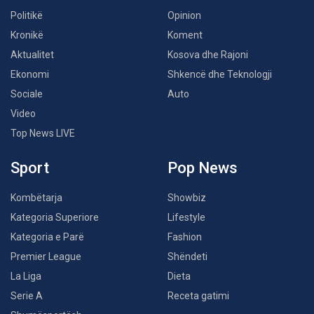
Politikë
Opinion
Kronikë
Koment
Aktualitet
Kosova dhe Rajoni
Ekonomi
Shkencë dhe Teknologji
Sociale
Auto
Video
Top News LIVE
Sport
Pop News
Kombëtarja
Showbiz
Kategoria Superiore
Lifestyle
Kategoria e Parë
Fashion
Premier League
Shëndeti
La Liga
Dieta
Serie A
Receta gatimi