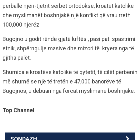
përballë njëri-tjetrit serbët ortodoksë, kroatët katolikë
dhe myslimanët boshnjakë një konflikt që vrau rreth
100,000 njerëz.
Bugojno u godit rëndë gjatë luftës , pasi pati spastrimi
etnik, shpërngulje masive dhe mizori të kryera nga të
gjitha palët.
Shumica e kroatëve katolikë të qytetit, të cilët përbënin
më shumë se një të tretën e 47,000 banorëve të
Bugojnos, u dëbuan nga forcat myslimane boshnjake.
Top Channel
SONDAZH