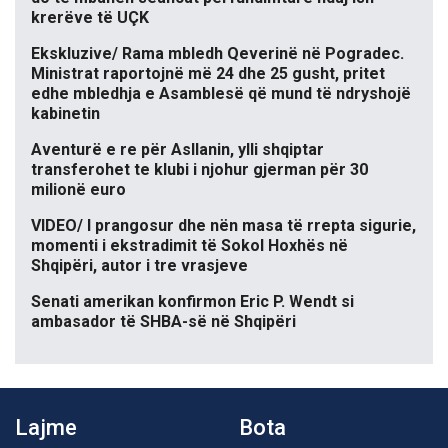
krerëve të UÇK
Ekskluzive/ Rama mbledh Qeverinë në Pogradec.
Ministrat raportojnë më 24 dhe 25 gusht, pritet
edhe mbledhja e Asamblesë që mund të ndryshojë
kabinetin
Aventurë e re për Asllanin, ylli shqiptar
transferohet te klubi i njohur gjerman për 30
milionë euro
VIDEO/ I prangosur dhe nën masa të rrepta sigurie,
momenti i ekstradimit të Sokol Hoxhës në
Shqipëri, autor i tre vrasjeve
Senati amerikan konfirmon Eric P. Wendt si
ambasador të SHBA-së në Shqipëri
Lajme
Bota