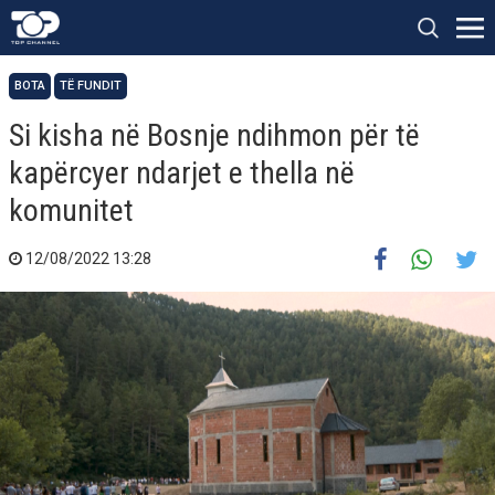
BOTA
TË FUNDIT
Si kisha në Bosnje ndihmon për të
kapërcyer ndarjet e thella në
komunitet
12/08/2022 13:28