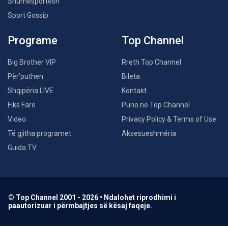
Shumësportësh
Sport Gossip
Programe
Top Channel
Big Brother VIP
Rreth Top Channel
Për’puthen
Bileta
Shqipëria LIVE
Kontakt
Fiks Fare
Puno në Top Channel
Video
Privacy Policy & Terms of Use
Të gjitha programet
Aksesueshmëria
Guida TV
© Top Channel 2001 - 2026 • Ndalohet riprodhimi i
paautorizuar i përmbajtjes së kësaj faqeje.