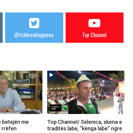
@tchbreakingnews
Top Channel
e betejën me
Top Channel/ Selenica, skena e
 rrëfen
traditës labe, “kënga labe” ngre