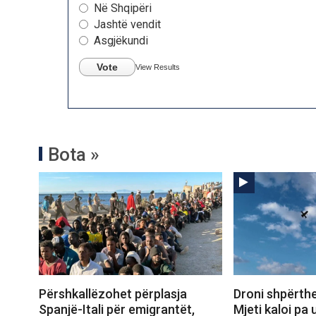
Në Shqipëri
Jashtë vendit
Asgjëkundi
Vote
View Results
Bota »
Përshkallëzohet përplasja
Droni shpërthe
Spanjë-Itali për emigrantët,
Mjeti kaloi pa