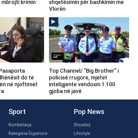
mbrojti krimin
shqetësimin për bashkimin me
Vlorën
Pasaporta
Top Channel/ “Big Brother” i
ëdhënësit do të
policisë rrugore, mjetet
ën në njoftimet
inteligjente vendosin 1.100
ra
gjoba në javë
Sport
Pop News
Kombëtarja
Showbiz
Kategoria Superiore
Lifestyle