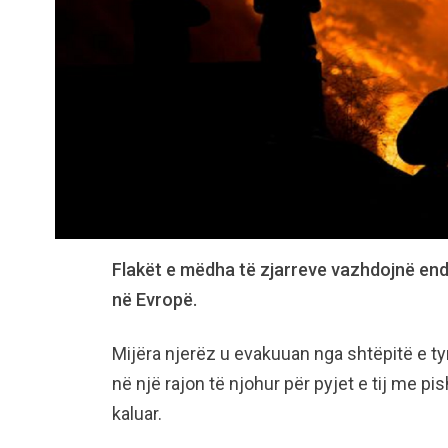
Flakët e mëdha të zjarreve vazhdojnë end
në Evropë.
Mijëra njerëz u evakuuan nga shtëpitë e t
në një rajon të njohur për pyjet e tij me p
kaluar.