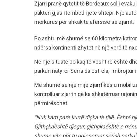
Zjarri pranë qytetit të Bordeaux solli evak
paktën gjashtëmbëdhjetë shtëpi. Një autos
mërkurës për shkak të afërsisë së zjarrit.
Po ashtu më shumë se 60 kilometra katror
ndërsa kontinenti zhytet në një verë të nxe
Në një situatë po kaq të vështirë është dh
parkun natyror Serra da Estrela, i mbrojtur
Më shumë se një mijë zjarrfikës u mobiliz
kontrolluar zjarrin që ka shkatërruar rajoni
përmirësohet.
“Nuk kam parë kurrë diçka të tillë. Është 
Gjithçkaështë djegur, gjithçkaështë e rrën
shume vite për tu rigjeneruar sërish parku”