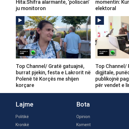
Hita:Shifra alarmante, ‘poliscan’
momentin: Kur 
ju monitoron
elektoral
Top Channel/ Gratë gatuajnë,
Top Channel/ 
burrat pjekin, festa e Lakrorit në
digjitale, pun
Polenë të Korçës me shijen
publikojnë pag
korçare
për vendet e li
Lajme
Bota
Politikë
Opinion
Kronikë
Koment