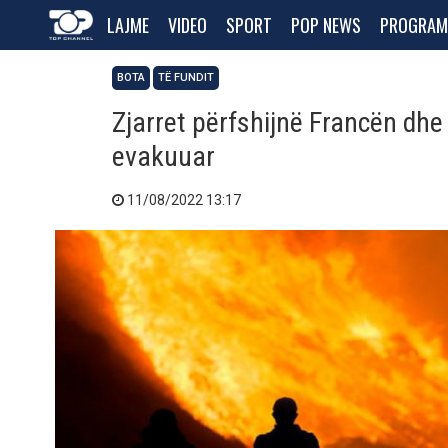
LAJME
VIDEO
SPORT
POP NEWS
PROGRAM
BOTA
TË FUNDIT
Zjarret përfshijnë Francën dhe
evakuuar
11/08/2022 13:17