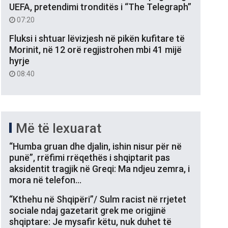
UEFA, pretendimi tronditës i “The Telegraph”
07:20
Fluksi i shtuar lëvizjesh në pikën kufitare të
Morinit, në 12 orë regjistrohen mbi 41 mijë
hyrje
08:40
Më të lexuarat
“Humba gruan dhe djalin, ishin nisur për në
punë”, rrëfimi rrëqethës i shqiptarit pas
aksidentit tragjik në Greqi: Ma ndjeu zemra, i
mora në telefon…
“Kthehu në Shqipëri”/ Sulm racist në rrjetet
sociale ndaj gazetarit grek me origjinë
shqiptare: Je mysafir këtu, nuk duhet të