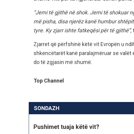
“Jemi të gjithë në shok. Jemi të shokuar n
më pisha, disa njerëz kanë humbur shtëpit
tyre. Ky zjarr ishte fatkeqësi për të gjithë”,
Zjarret që përfshinë këtë vit Evropën u n
shkencëtarët kanë paralajmëruar se valët 
do të zgjasin më shumë.
Top Channel
SONDAZH
Pushimet tuaja këtë vit?