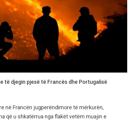
e të djegin pjesë të Francës dhe Portugalisë
yre në Francën jugperëndimore të mërkurën,
isha që u shkatërrua nga flakët vetëm muajin e