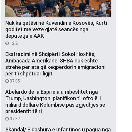
Nuk ka qetësi në Kuvendin e Kosovës, Kurti
goditet me vezë gjatë seancës nga
deputetja e AAK
12:21
Ekstradimi në Shqipëri i Sokol Hoxhës,
Ambasada Amerikane: SHBA nuk është
strehë për ata që keqpërdorin emigracioni
për t’i shpëtuar ligjit
07:05
Abelardo de la Espriela u mbështet nga
Trump, Uashingtoni planifikon t’i ofrojë 1
miliard dollarë Kolumbisë pas zgjedhjes së
presidentit të ri
07:37
Skandal/ E dashura e Infantinos u pagua nga