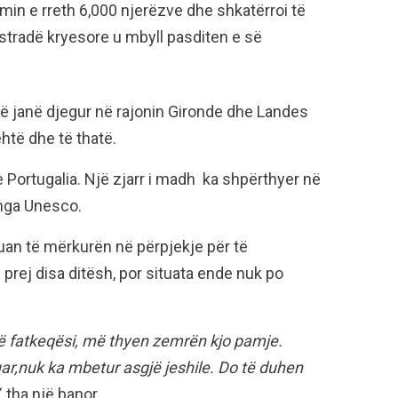
uimin e rreth 6,000 njerëzve dhe shkatërroi të
tradë kryesore u mbyll pasditen e së
ë janë djegur në rajonin Gironde dhe Landes
htë dhe të thatë.
e Portugalia. Një zjarr i madh ka shpërthyer në
 nga Unesco.
uan të mërkurën në përpjekje për të
n prej disa ditësh, por situata ende nuk po
një fatkeqësi, më thyen zemrën kjo pamje.
uar,nuk ka mbetur asgjë jeshile. Do të duhen
,
tha një banor.