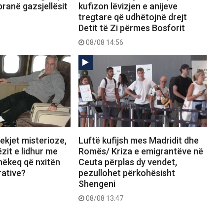
pranë gazsjellësit
kufizon lëvizjen e anijeve
tregtare që udhëtojnë drejt
Detit të Zi përmes Bosforit
08/08 14:56
ekjet misterioze,
Luftë kufijsh mes Madridit dhe
zit e lidhur me
Romës/ Kriza e emigrantëve në
mëkeq që nxitën
Ceuta përplas dy vendet,
rative?
pezullohet përkohësisht
Shengeni
08/08 13:47