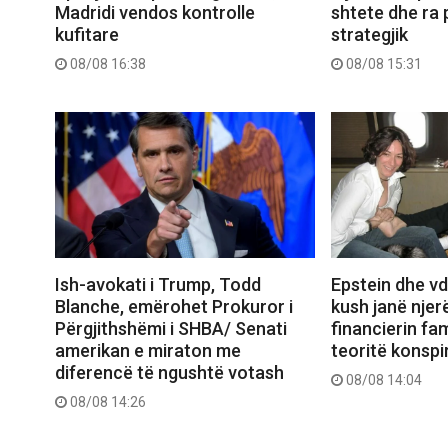
Madridi vendos kontrolle
shtete dhe ra 
kufitare
strategjik
08/08 16:38
08/08 15:31
Ish-avokati i Trump, Todd
Epstein dhe vd
Blanche, emërohet Prokuror i
kush janë njerë
Përgjithshëmi i SHBA/ Senati
financierin fa
amerikan e miraton me
teoritë konspi
diferencë të ngushtë votash
08/08 14:04
08/08 14:26