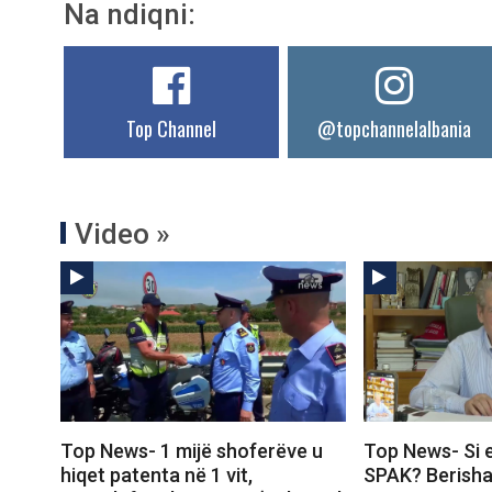
Na ndiqni:
Top Channel
@topchannelalbania
Video »
Top News- 1 mijë shoferëve u
Top News- Si 
hiqet patenta në 1 vit,
SPAK? Berisha