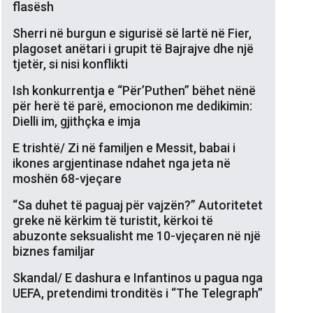
flasësh
Sherri në burgun e sigurisë së lartë në Fier,
plagoset anëtari i grupit të Bajrajve dhe një
tjetër, si nisi konflikti
Ish konkurrentja e “Për’Puthen” bëhet nënë
për herë të parë, emocionon me dedikimin:
Dielli im, gjithçka e imja
E trishtë/ Zi në familjen e Messit, babai i
ikones argjentinase ndahet nga jeta në
moshën 68-vjeçare
“Sa duhet të paguaj për vajzën?” Autoritetet
greke në kërkim të turistit, kërkoi të
abuzonte seksualisht me 10-vjeçaren në një
biznes familjar
Skandal/ E dashura e Infantinos u pagua nga
UEFA, pretendimi tronditës i “The Telegraph”