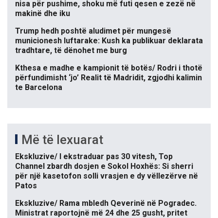
nisa për pushime, shoku më futi qesen e zezë në
makinë dhe iku
Trump hedh poshtë aludimet për mungesë
municionesh luftarake: Kush ka publikuar deklarata
tradhtare, të dënohet me burg
Kthesa e madhe e kampionit të botës/ Rodri i thotë
përfundimisht ‘jo’ Realit të Madridit, zgjodhi kalimin
te Barcelona
Më të lexuarat
Ekskluzive/ I ekstraduar pas 30 vitesh, Top
Channel zbardh dosjen e Sokol Hoxhës: Si sherri
për një kasetofon solli vrasjen e dy vëllezërve në
Patos
Ekskluzive/ Rama mbledh Qeverinë në Pogradec.
Ministrat raportojnë më 24 dhe 25 gusht, pritet