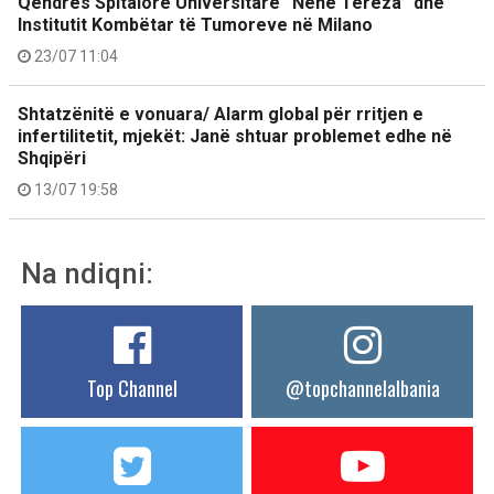
Qendrës Spitalore Universitare “Nënë Tereza” dhe
Institutit Kombëtar të Tumoreve në Milano
23/07 11:04
Shtatzënitë e vonuara/ Alarm global për rritjen e
infertilitetit, mjekët: Janë shtuar problemet edhe në
Shqipëri
13/07 19:58
Na ndiqni:
Top Channel
@topchannelalbania