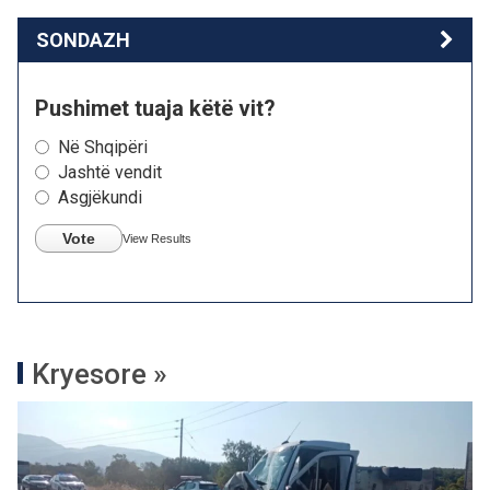
SONDAZH
Pushimet tuaja këtë vit?
Në Shqipëri
Jashtë vendit
Asgjëkundi
Vote
View Results
Kryesore »