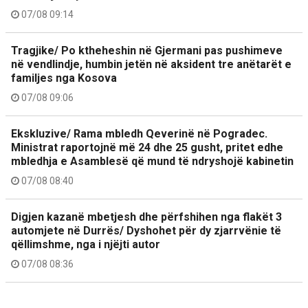
07/08 09:14
Tragjike/ Po ktheheshin në Gjermani pas pushimeve
në vendlindje, humbin jetën në aksident tre anëtarët e
familjes nga Kosova
07/08 09:06
Ekskluzive/ Rama mbledh Qeverinë në Pogradec.
Ministrat raportojnë më 24 dhe 25 gusht, pritet edhe
mbledhja e Asamblesë që mund të ndryshojë kabinetin
07/08 08:40
Digjen kazanë mbetjesh dhe përfshihen nga flakët 3
automjete në Durrës/ Dyshohet për dy zjarrvënie të
qëllimshme, nga i njëjti autor
07/08 08:36