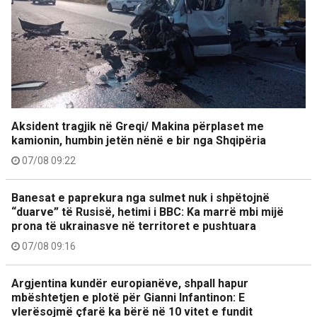
Aksident tragjik në Greqi/ Makina përplaset me
kamionin, humbin jetën nënë e bir nga Shqipëria
07/08 09:22
Banesat e paprekura nga sulmet nuk i shpëtojnë
“duarve” të Rusisë, hetimi i BBC: Ka marrë mbi mijë
prona të ukrainasve në territoret e pushtuara
07/08 09:16
Argjentina kundër europianëve, shpall hapur
mbështetjen e plotë për Gianni Infantinon: E
vlerësojmë çfarë ka bërë në 10 vitet e fundit