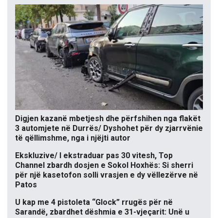
Digjen kazanë mbetjesh dhe përfshihen nga flakët
3 automjete në Durrës/ Dyshohet për dy zjarrvënie
të qëllimshme, nga i njëjti autor
Ekskluzive/ I ekstraduar pas 30 vitesh, Top
Channel zbardh dosjen e Sokol Hoxhës: Si sherri
për një kasetofon solli vrasjen e dy vëllezërve në
Patos
U kap me 4 pistoleta “Glock” rrugës për në
Sarandë, zbardhet dëshmia e 31-vjeçarit: Unë u