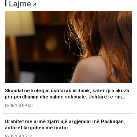
Lajme »
Skandal në kolegjin ushtarak britanik, katër gra akuza
për përdhunim dhe sulme seksuale: Ushtarët e rinj…
06/08 09:00
Grabitet me armë zjarri një argjendari në Paskuqan,
autorët largohen me motor
05/08 15:14