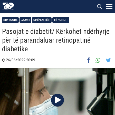
KRYESORE
LAJME
SHËNDETËSI
TË FUNDIT
Pasojat e diabetit/ Kërkohet ndërhyrje
për të parandaluar retinopatinë
diabetike
26/06/2022 20:09