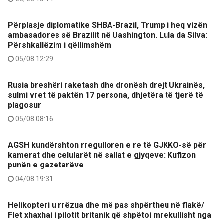
Përplasje diplomatike SHBA-Brazil, Trump i heq vizën
ambasadores së Brazilit në Uashington. Lula da Silva:
Përshkallëzim i qëllimshëm
05/08 12:29
Rusia breshëri raketash dhe dronësh drejt Ukrainës,
sulmi vret të paktën 17 persona, dhjetëra të tjerë të
plagosur
05/08 08:16
AGSH kundërshton rregulloren e re të GJKKO-së për
kamerat dhe celularët në sallat e gjyqeve: Kufizon
punën e gazetarëve
04/08 19:31
Helikopteri u rrëzua dhe më pas shpërtheu në flakë/
Flet xhaxhai i pilotit britanik që shpëtoi mrekullisht nga