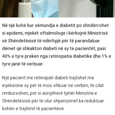
Në një kohë kur sëmundja e diabetit po shndërrohet
si epidemi, mjekët oftalmologe i kërkojnë Ministrisë
së Shëndetësisë të ndërhyjë për të parandaluar
dëmet që shkakton diabeti në sy te pacientët, pasi
40% e tyre preken nga retinopatia diabetike dhe 1% e
tyre janë të verbuar.
Një pacient me retinopati diabeti trajtohet me
injeksione sy për të mos shkuar në verbim, të cilat
rimbursohen, por si asnjëherë tjetër Ministria e
Shëndetësisë për të ulur shpenzimet ka reduktuar
kohën e trajtimit të pacientëve.