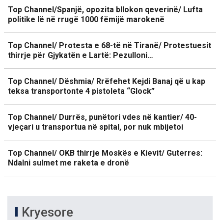
Top Channel/Spanjë, opozita bllokon qeverinë/ Lufta
politike lë në rrugë 1000 fëmijë marokenë
Top Channel/ Protesta e 68-të në Tiranë/ Protestuesit
thirrje për Gjykatën e Lartë: Pezulloni…
Top Channel/ Dëshmia/ Rrëfehet Kejdi Banaj që u kap
teksa transportonte 4 pistoleta “Glock”
Top Channel/ Durrës, punëtori vdes në kantier/ 40-
vjeçari u transportua në spital, por nuk mbijetoi
Top Channel/ OKB thirrje Moskës e Kievit/ Guterres:
Ndalni sulmet me raketa e dronë
Kryesore