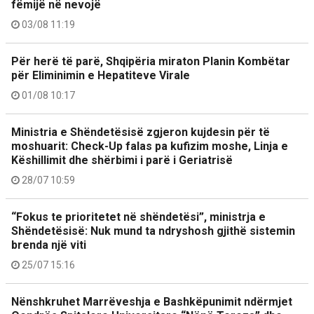
fëmijë në nevojë
03/08 11:19
Për herë të parë, Shqipëria miraton Planin Kombëtar
për Eliminimin e Hepatiteve Virale
01/08 10:17
Ministria e Shëndetësisë zgjeron kujdesin për të
moshuarit: Check-Up falas pa kufizim moshe, Linja e
Këshillimit dhe shërbimi i parë i Geriatrisë
28/07 10:59
“Fokus te prioritetet në shëndetësi”, ministrja e
Shëndetësisë: Nuk mund ta ndryshosh gjithë sistemin
brenda një viti
25/07 15:16
Nënshkruhet Marrëveshja e Bashkëpunimit ndërmjet