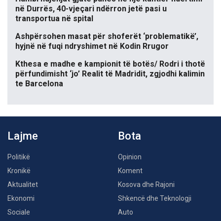
në Durrës, 40-vjeçari ndërron jetë pasi u
transportua në spital
Ashpërsohen masat për shoferët ‘problematikë’,
hyjnë në fuqi ndryshimet në Kodin Rrugor
Kthesa e madhe e kampionit të botës/ Rodri i thotë
përfundimisht ‘jo’ Realit të Madridit, zgjodhi kalimin
te Barcelona
Lajme
Bota
Politikë
Opinion
Kronikë
Koment
Aktualitet
Kosova dhe Rajoni
Ekonomi
Shkencë dhe Teknologji
Sociale
Auto