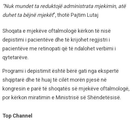
“Nuk mundet ta reduktojë administrata mjekimin, atë
duhet ta bëjnë mjekët
”, thotë Pajtim Lutaj
Shoqata e mjekëve oftalmologë kërkon të nisë
depistimi i pacientëve dhe të krijohet regjistri i
pacientëve me retinopati që të ndalohet verbimi i
qytetarëve.
Programi i depistimit është bërë gati nga ekspertë
shqiptarë dhe të huaj të cilët morën pjesë në
kongresin e parë të shoqatës së mjekëve oftalmologë,
por kërkon miratimin e Ministrisë së Shëndetësisë.
Top Channel