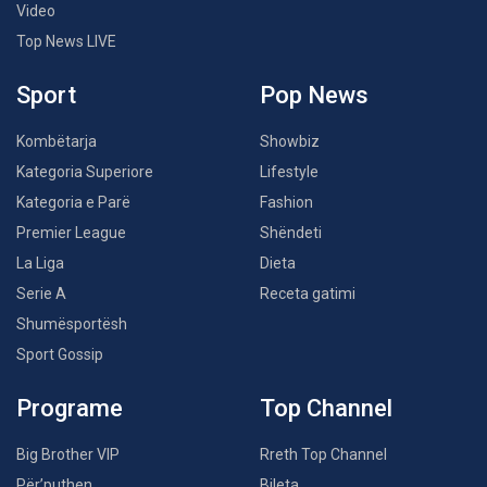
Video
Top News LIVE
Sport
Pop News
Kombëtarja
Showbiz
Kategoria Superiore
Lifestyle
Kategoria e Parë
Fashion
Premier League
Shëndeti
La Liga
Dieta
Serie A
Receta gatimi
Shumësportësh
Sport Gossip
Programe
Top Channel
Big Brother VIP
Rreth Top Channel
Për’puthen
Bileta