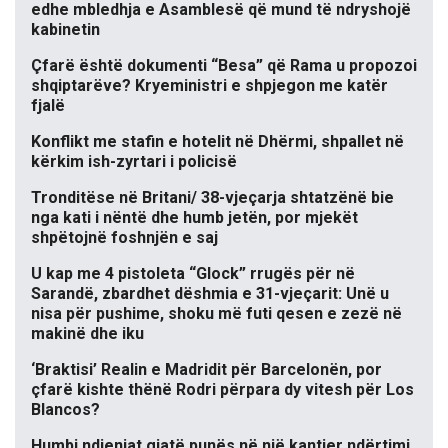
edhe mbledhja e Asamblesë që mund të ndryshojë
kabinetin
Çfarë është dokumenti “Besa” që Rama u propozoi
shqiptarëve? Kryeministri e shpjegon me katër
fjalë
Konflikt me stafin e hotelit në Dhërmi, shpallet në
kërkim ish-zyrtari i policisë
Tronditëse në Britani/ 38-vjeçarja shtatzënë bie
nga kati i nëntë dhe humb jetën, por mjekët
shpëtojnë foshnjën e saj
U kap me 4 pistoleta “Glock” rrugës për në
Sarandë, zbardhet dëshmia e 31-vjeçarit: Unë u
nisa për pushime, shoku më futi qesen e zezë në
makinë dhe iku
‘Braktisi’ Realin e Madridit për Barcelonën, por
çfarë kishte thënë Rodri përpara dy vitesh për Los
Blancos?
Humbi ndjenjat gjatë punës në një kantier ndërtimi