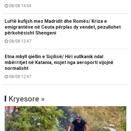
08/08 14:04
Luftë kufijsh mes Madridit dhe Romës/ Kriza e
emigrantëve në Ceuta përplas dy vendet, pezullohet
përkohësisht Shengeni
08/08 13:47
Etna mbyll qiellin e Siçilisë/ Hiri vullkanik ndal
mbërritjet në Katania, nisjet nga aeroporti vijojnë
normalisht
08/08 12:47
Kryesore »