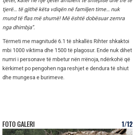
tjetër, katër në një tjetër ambient të shtëpisë dhe tre të
tjerë… të gjithë këta vdiqën në familjen time… nuk
mund të flas më shumë! Më është dobësuar zemra
nga dhimbja”.
Tërmeti me magnitudë 6.1 të shkallës Rihter shkaktoi
mbi 1000 viktima dhe 1500 të plagosur. Ende nuk dihet
numri i personave të mbetur nën rrënoja, ndërkohë që
kërkimet po pengohen nga reshjet e dendura të shiut
dhe mungesa e burimeve.
FOTO GALERI
1/12