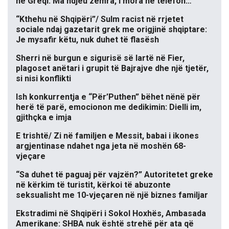
në Greqi: Ma ndjeu zemra, i mora në telefon…
“Kthehu në Shqipëri”/ Sulm racist në rrjetet
sociale ndaj gazetarit grek me origjinë shqiptare:
Je mysafir këtu, nuk duhet të flasësh
Sherri në burgun e sigurisë së lartë në Fier,
plagoset anëtari i grupit të Bajrajve dhe një tjetër,
si nisi konflikti
Ish konkurrentja e “Për’Puthen” bëhet nënë për
herë të parë, emocionon me dedikimin: Dielli im,
gjithçka e imja
E trishtë/ Zi në familjen e Messit, babai i ikones
argjentinase ndahet nga jeta në moshën 68-
vjeçare
“Sa duhet të paguaj për vajzën?” Autoritetet greke
në kërkim të turistit, kërkoi të abuzonte
seksualisht me 10-vjeçaren në një biznes familjar
Ekstradimi në Shqipëri i Sokol Hoxhës, Ambasada
Amerikane: SHBA nuk është strehë për ata që