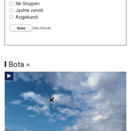
Në Shqipëri
Jashtë vendit
Asgjëkundi
Vote
View Results
Bota »