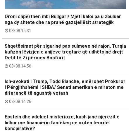
Droni shpërthen mbi Bullgari/ Mjeti kaloi pa u zbuluar
nga dy shtete dhe ra pranë gazsjellësit strategjik
08/08 15:31
Shqetësimet për sigurinë pas sulmeve në rajon, Turqia
kufizon lëvizjen e anijeve tregtare që udhëtojnë drejt
Detit të Zi përmes Bosforit
08/08 14:56
Ish-avokati i Trump, Todd Blanche, emërohet Prokuror
i Përgjithshëmi i SHBA/ Senati amerikan e miraton me
diferencë të ngushtë votash
08/08 14:26
Epstein dhe vdekjet misterioze, kush janë njerëzit e
lidhur me financierin famëkeq që nxitën teoritë
konspirative?