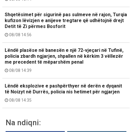
Shqetësimet për sigurinë pas sulmeve në rajon, Turqia
kufizon lëvizjen e anijeve tregtare që udhëtojnë drejt
Detit të Zi përmes Bosforit
08/08 14:56
Lëndë plasëse në banesën e një 72-vjeçari në Tufinë,
policia zbardh ngjarjen, shpallen në kërkim 3 vëllezër
me precedent të mëparshëm penal
08/08 14:39
Lëndë eksplozive e pashpërthyer në derën e dyqanit
të Noizyt në Durrës, policia nis hetimet për ngjarjen
08/08 14:35
Na ndiqni: