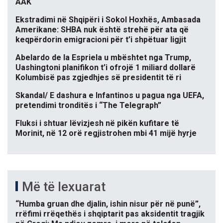
AAK
Ekstradimi në Shqipëri i Sokol Hoxhës, Ambasada
Amerikane: SHBA nuk është strehë për ata që
keqpërdorin emigracioni për t’i shpëtuar ligjit
Abelardo de la Espriela u mbështet nga Trump,
Uashingtoni planifikon t’i ofrojë 1 miliard dollarë
Kolumbisë pas zgjedhjes së presidentit të ri
Skandal/ E dashura e Infantinos u pagua nga UEFA,
pretendimi tronditës i “The Telegraph”
Fluksi i shtuar lëvizjesh në pikën kufitare të
Morinit, në 12 orë regjistrohen mbi 41 mijë hyrje
Më të lexuarat
“Humba gruan dhe djalin, ishin nisur për në punë”,
rrëfimi rrëqethës i shqiptarit pas aksidentit tragjik