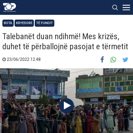
BOTA
KRYESORE
TË FUNDIT
Talebanët duan ndihmë! Mes krizës,
duhet të përballojnë pasojat e tërmetit
23/06/2022 12:48