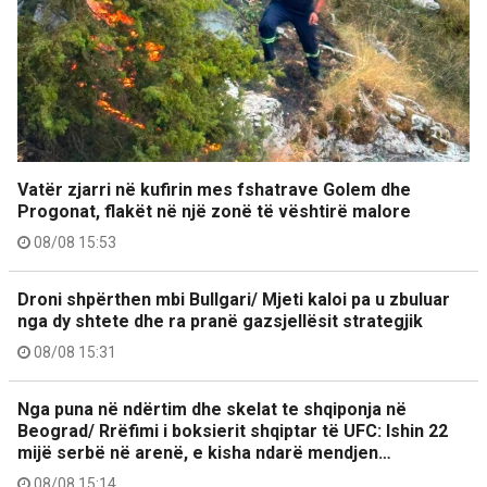
Vatër zjarri në kufirin mes fshatrave Golem dhe
Progonat, flakët në një zonë të vështirë malore
08/08 15:53
Droni shpërthen mbi Bullgari/ Mjeti kaloi pa u zbuluar
nga dy shtete dhe ra pranë gazsjellësit strategjik
08/08 15:31
Nga puna në ndërtim dhe skelat te shqiponja në
Beograd/ Rrëfimi i boksierit shqiptar të UFC: Ishin 22
mijë serbë në arenë, e kisha ndarë mendjen…
08/08 15:14