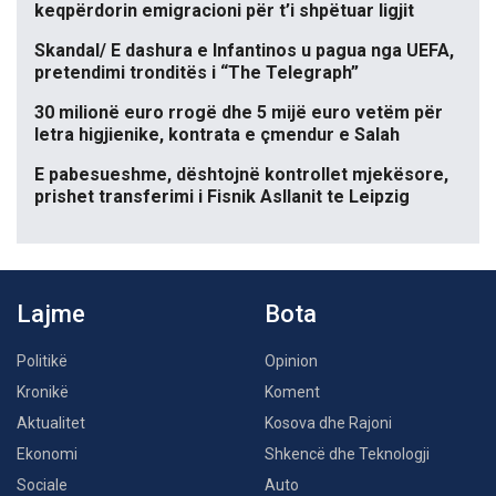
keqpërdorin emigracioni për t’i shpëtuar ligjit
Skandal/ E dashura e Infantinos u pagua nga UEFA,
pretendimi tronditës i “The Telegraph”
30 milionë euro rrogë dhe 5 mijë euro vetëm për
letra higjienike, kontrata e çmendur e Salah
E pabesueshme, dështojnë kontrollet mjekësore,
prishet transferimi i Fisnik Asllanit te Leipzig
Lajme
Bota
Politikë
Opinion
Kronikë
Koment
Aktualitet
Kosova dhe Rajoni
Ekonomi
Shkencë dhe Teknologji
Sociale
Auto