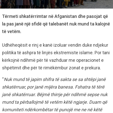
Tërmeti shkatërrimtar në Afganistan dhe pasojat që
la pas janë një sfidë që talebanët nuk mund ta kalojnë
të vetëm.
Udhëheqësit e rinj e kanë izoluar vendin duke ndjekur
politika të ashpra të linjës ekstremiste islame. Por tani
kërkojnë ndihmë për të vazhduar me operacionet e
shpëtimit dhe për të rimëkëmbur zonat e prekura.
“
Nuk mund të japim shifra të sakta se sa shtëpi janë
shkatërruar, por janë mijëra banesa. Fshatra të tërë
janë shkatërruar. Bëjmë thirrje për ndihmë sepse nuk
mund ta përballojmë të vetëm këtë ngjarje. Duam që
komuniteti ndërkombëtar të punojë me ne në këtë