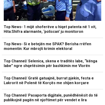
Top News- 1 mijë shoferëve u hiqet patenta në 1 vit,
Hita:Shifra alarmante, ‘poliscan’ ju monitoron
Top News- Si e betejën me SPAK? Berisha rrëfen
momentin: Kur mbrojti krimin elektoral
Top Channel/ Selenica, skena e traditës labe, “kënga
labe” ngre shqetësimin për bashkimin me Vlorën
Top Channel/ Gratë gatuajnë, burrat pjekin, festa e
Lakrorit në Polenë të Korçës me shijen korçare
Top Channel/ Pasaporta digjitale, punëdhënësit do të
publikojnë pagën në njoftimet për vendet e lira