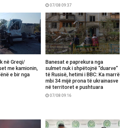
07/08 09:37
ik në Greqi/
Banesat e paprekura nga
set me kamionin,
sulmet nuk i shpëtojnë “duarve”
ënë e bir nga
të Rusisë, hetimi i BBC: Ka marrë
mbi 34 mijë prona të ukrainasve
në territoret e pushtuara
07/08 09:16