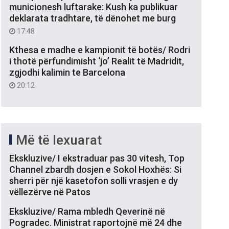
municionesh luftarake: Kush ka publikuar
deklarata tradhtare, të dënohet me burg
17:48
Kthesa e madhe e kampionit të botës/ Rodri
i thotë përfundimisht ‘jo’ Realit të Madridit,
zgjodhi kalimin te Barcelona
20:12
Më të lexuarat
Ekskluzive/ I ekstraduar pas 30 vitesh, Top
Channel zbardh dosjen e Sokol Hoxhës: Si
sherri për një kasetofon solli vrasjen e dy
vëllezërve në Patos
Ekskluzive/ Rama mbledh Qeverinë në
Pogradec. Ministrat raportojnë më 24 dhe