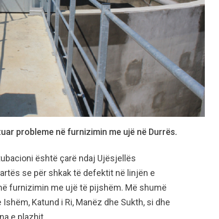
aktuar probleme në furnizimin me ujë në Durrës.
tubacioni është çarë ndaj Ujësjellës
rtës se për shkak të defektit në linjën e
e në furnizimin me ujë të pijshëm. Më shumë
 Ishëm, Katund i Ri, Manëz dhe Sukth, si dhe
na e plazhit.