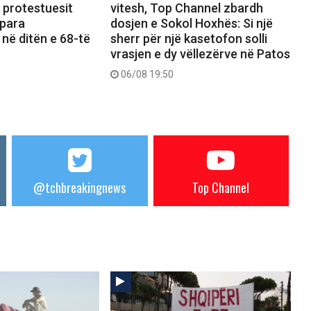
, protestuesit
vitesh, Top Channel zbardh
 para
dosjen e Sokol Hoxhës: Si një
 në ditën e 68-të
sherr për një kasetofon solli
vrasjen e dy vëllezërve në Patos
06/08 19:50
@tchbreakingnews
Top Channel