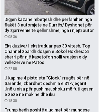
Digjen kazanë mbetjesh dhe përfshihen nga
flakët 3 automjete në Durrës/ Dyshohet për
dy zjarrvënie të qëllimshme, nga i njëjti autor
08:36
Ekskluzive/ I ekstraduar pas 30 vitesh, Top
Channel zbardh dosjen e Sokol Hoxhës: Si
sherri për një kasetofon solli vrasjen e dy
vëllezërve në Patos
22:58
U kap me 4 pistoleta “Glock” rrugës për në
Sarandë, zbardhet dëshmia e 31-vjeçarit:
Unë u nisa për pushime, shoku më futi qesen
e zezë në makinë dhe iku
18:30
Trump hedh poshtë aludimet për mungesë