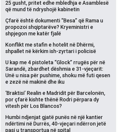
25 gusht, pritet edhe mbledhja e Asamblesë
që mund të ndryshojë kabinetin
Çfarë është dokumenti “Besa” që Rama u
propozoi shqiptarëve? Kryeministri e
shpjegon me katër fjalë
Konflikt me stafin e hotelit në Dhërmi,
shpallet në kërkim ish-zyrtari i policisë
U kap me 4 pistoleta “Glock” rrugës për në
Sarandë, zbardhet dëshmia e 31-vjeçarit:
Unë u nisa për pushime, shoku më futi qesen
e zezë në makinë dhe iku
‘Braktisi’ Realin e Madridit për Barcelonën,
por çfarë kishte thënë Rodri përpara dy
vitesh për Los Blancos?
Humbi ndjenjat gjatë punës në një kantier
ndërtimi në Durrës, 40-vjeçari ndërron jetë
pasi u transportua në spital