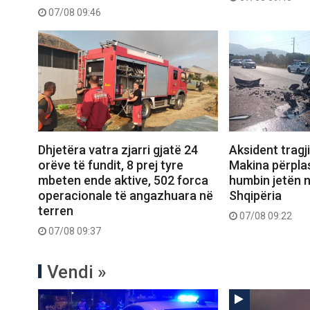
07/08 09:46
Dhjetëra vatra zjarri gjatë 24
Aksident tragj
orëve të fundit, 8 prej tyre
Makina përpla
mbeten ende aktive, 502 forca
humbin jetën n
operacionale të angazhuara në
Shqipëria
terren
07/08 09:22
07/08 09:37
Vendi »