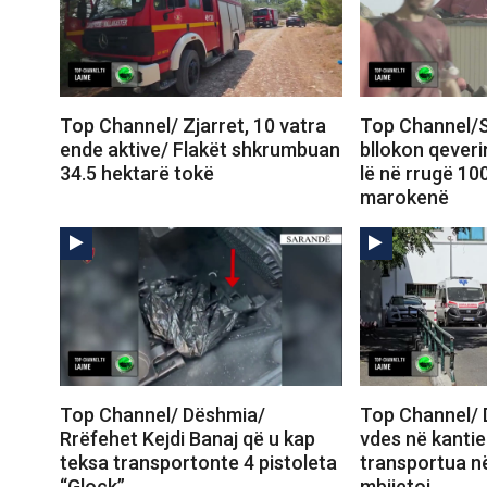
Top Channel/ Zjarret, 10 vatra
Top Channel/S
ende aktive/ Flakët shkrumbuan
bllokon qeveri
34.5 hektarë tokë
lë në rrugë 10
marokenë
Top Channel/ Dëshmia/
Top Channel/ 
Rrëfehet Kejdi Banaj që u kap
vdes në kantie
teksa transportonte 4 pistoleta
transportua në
“Glock”
mbijetoi