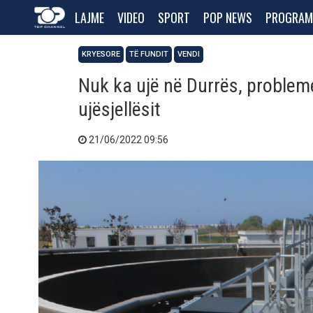
LAJME
VIDEO
SPORT
POP NEWS
PROGRAM
KRYESORE
TË FUNDIT
VENDI
Nuk ka ujë në Durrës, probleme 
ujësjellësit
21/06/2022 09:56