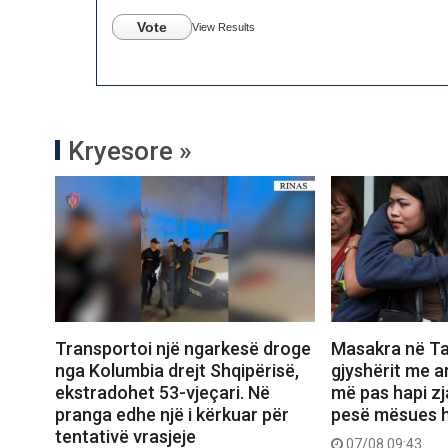
Vote
View Results
Kryesore »
Transportoi një ngarkesë droge
Masakra në Ta
nga Kolumbia drejt Shqipërisë,
gjyshërit me a
ekstradohet 53-vjeçari. Në
më pas hapi zj
pranga edhe një i kërkuar për
pesë mësues h
tentativë vrasjeje
07/08 09:43