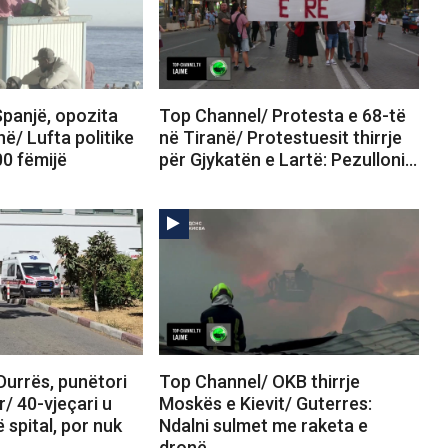
panjë, opozita
Top Channel/ Protesta e 68-të
në/ Lufta politike
në Tiranë/ Protestuesit thirrje
00 fëmijë
për Gjykatën e Lartë: Pezulloni…
Durrës, punëtori
Top Channel/ OKB thirrje
r/ 40-vjeçari u
Moskës e Kievit/ Guterres:
 spital, por nuk
Ndalni sulmet me raketa e
dronë