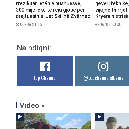
rrezikuar jetën e pushuesve,
qeveri teknike
300 mijë lekë të reja gjobë për
vijojnë thirrjet
drejtuesin e ‘Jet Ski’ në Zvërnec
Kryeministrisë
06/08 21:15
06/08 20:00
Na ndiqni:
Top Channel
@topchannelalbania
Video »