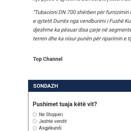
”Tubacioni DN 700 shërben për furnizimin m
e qytetit Durrës nga vendburimi i Fushë Kuq
djeshme ka pësuar disa çarje në segmente
terren dhe ka nisur punën për riparimin e ti
Top Channel
SONDAZH
Pushimet tuaja këtë vit?
Në Shqipëri
Jashtë vendit
Asgjëkundi