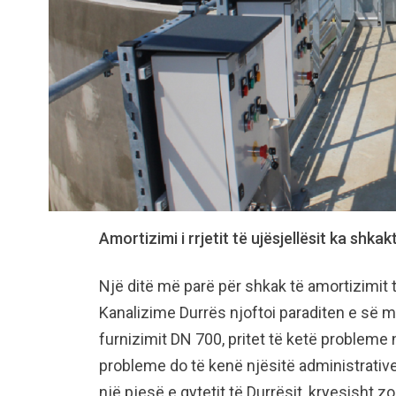
Amortizimi i rrjetit të ujësjellësit ka shk
Një ditë më parë për shkak të amortizimit 
Kanalizime Durrës njoftoi paraditen e së ma
furnizimit DN 700, pritet të ketë problem
probleme do të kenë njësitë administrative
një pjesë e qytetit të Durrësit, kryesisht zo