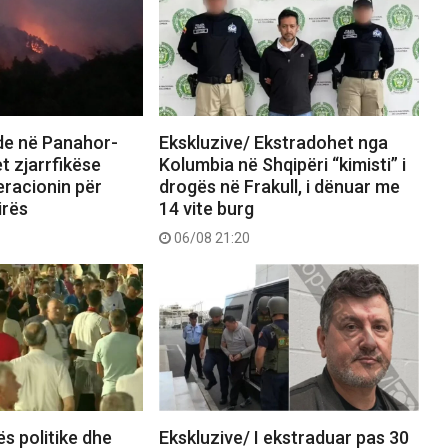
nde në Panahor-
Ekskluzive/ Ekstradohet nga
t zjarrfikëse
Kolumbia në Shqipëri “kimisti” i
eracionin për
drogës në Frakull, i dënuar me
irës
14 vite burg
06/08 21:20
ës politike dhe
Ekskluzive/ I ekstraduar pas 30