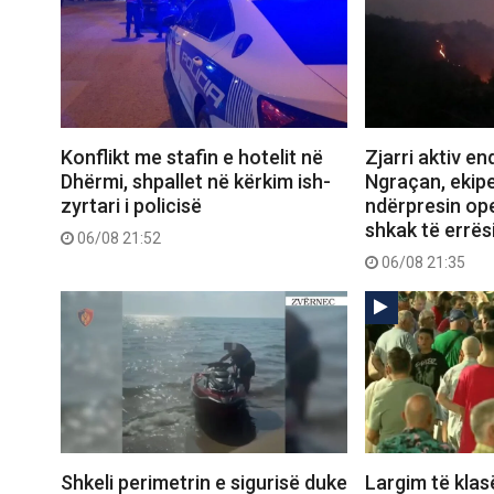
Konflikt me stafin e hotelit në
Zjarri aktiv e
Dhërmi, shpallet në kërkim ish-
Ngraçan, ekipe
zyrtari i policisë
ndërpresin op
shkak të errës
06/08 21:52
06/08 21:35
Shkeli perimetrin e sigurisë duke
Largim të klas