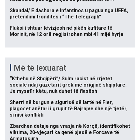
Skandal/ E dashura e Infantinos u pagua nga UEFA,
pretendimi tronditës i “The Telegraph”
Fluksi i shtuar lëvizjesh në pikën kufitare të
Morinit, në 12 orë regjistrohen mbi 41 mijë hyrje
Më të lexuarat
“Kthehu në Shqipëri”/ Sulm racist në rrjetet
sociale ndaj gazetarit grek me origjinë shqiptare:
Je mysafir këtu, nuk duhet të flasësh
Sherri në burgun e sigurisë së lartë në Fier,
plagoset anëtari i grupit të Bajrajve dhe një tjetër,
si nisi konflikti
Zbardhen detaje nga vrasja në Korçë, identifikohet
viktima, 20-vjeçari ka qenë pjesë e Forcave të
Armatosura