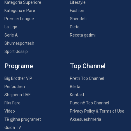
Kategoria Superiore
Lifestyle
Kategoria e Parë
Fashion
Premier League
Shëndeti
La Liga
Dieta
Serie A
Receta gatimi
Shumësportësh
Sport Gossip
Programe
Top Channel
Big Brother VIP
Rreth Top Channel
Për’puthen
Bileta
Shqipëria LIVE
Kontakt
Fiks Fare
Puno në Top Channel
Video
Privacy Policy & Terms of Use
Të gjitha programet
Aksesueshmëria
Guida TV