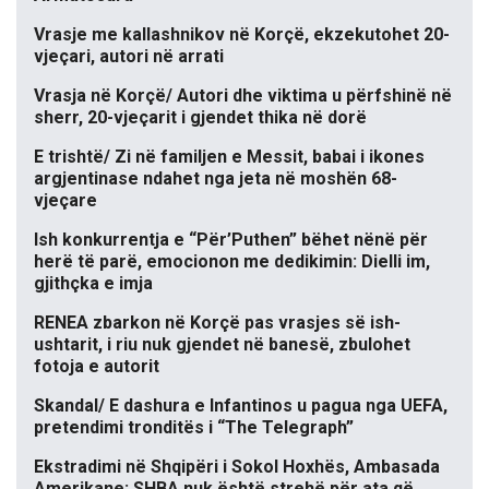
Vrasje me kallashnikov në Korçë, ekzekutohet 20-
vjeçari, autori në arrati
Vrasja në Korçë/ Autori dhe viktima u përfshinë në
sherr, 20-vjeçarit i gjendet thika në dorë
E trishtë/ Zi në familjen e Messit, babai i ikones
argjentinase ndahet nga jeta në moshën 68-
vjeçare
Ish konkurrentja e “Për’Puthen” bëhet nënë për
herë të parë, emocionon me dedikimin: Dielli im,
gjithçka e imja
RENEA zbarkon në Korçë pas vrasjes së ish-
ushtarit, i riu nuk gjendet në banesë, zbulohet
fotoja e autorit
Skandal/ E dashura e Infantinos u pagua nga UEFA,
pretendimi tronditës i “The Telegraph”
Ekstradimi në Shqipëri i Sokol Hoxhës, Ambasada
Amerikane: SHBA nuk është strehë për ata që