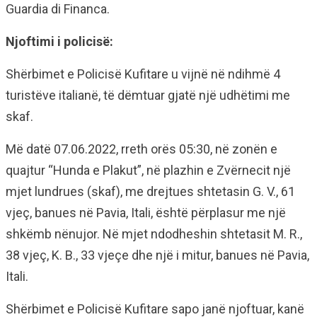
Guardia di Financa.
Njoftimi i policisë:
Shërbimet e Policisë Kufitare u vijnë në ndihmë 4
turistëve italianë, të dëmtuar gjatë një udhëtimi me
skaf.
Më datë 07.06.2022, rreth orës 05:30, në zonën e
quajtur “Hunda e Plakut”, në plazhin e Zvërnecit një
mjet lundrues (skaf), me drejtues shtetasin G. V., 61
vjeç, banues në Pavia, Itali, është përplasur me një
shkëmb nënujor. Në mjet ndodheshin shtetasit M. R.,
38 vjeç, K. B., 33 vjeçe dhe një i mitur, banues në Pavia,
Itali.
Shërbimet e Policisë Kufitare sapo janë njoftuar, kanë