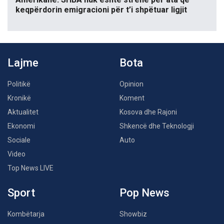
keqpërdorin emigracioni për t’i shpëtuar ligjit
Lajme
Bota
Politikë
Opinion
Kronikë
Koment
Aktualitet
Kosova dhe Rajoni
Ekonomi
Shkencë dhe Teknologji
Sociale
Auto
Video
Top News LIVE
Sport
Pop News
Kombëtarja
Showbiz