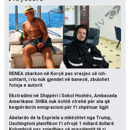
RENEA zbarkon në Korçë pas vrasjes së ish-
ushtarit, i riu nuk gjendet në banesë, zbulohet
fotoja e autorit
Ekstradimi në Shqipëri i Sokol Hoxhës, Ambasada
Amerikane: SHBA nuk është strehë për ata që
keqpërdorin emigracioni për t’i shpëtuar ligjit
Abelardo de la Espriela u mbështet nga Trump,
Uashingtoni planifikon t’i ofrojë 1 miliard dollarë
Kolumbisë pas zgjedhjes së presidentit të ri