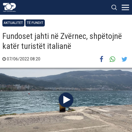
AKTUALITET
TË FUNDIT
Fundoset jahti në Zvërnec, shpëtojnë
katër turistët italianë
07/06/2022 08:20