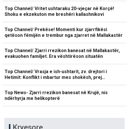
Top Channel/ Vritet ushtaraku 20-vjeçar në Korçë!
Shoku e ekzekuton me breshëri kallashnikovi
Top Channel/ Prekëse! Momenti kur zjarrfikësi
qetëson fëmijën e trembur nga zjarret në Mallakastër
Top Channel/ Zjarri rrezikon banesat në Mallakastër,
evakuohen familjet. Era vështirëson situatën
Top Channel/ Vrasja e ish-ushtarit, zv. drejtori i
Hetimit: Konflikt i mbartur mes shokësh, prej…
Top News- Zjarri rrezikon banesat në Krujë, nis
ndërhyrja me helikopterë
Kryesore