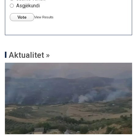
Asgjëkundi
Vote
View Results
Aktualitet »