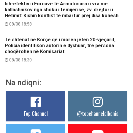
Ish-efektivi i Forcave të Armatosura u vra me
kallashnikov nga shoku i fëmijërisë, zv. drejtori i
Hetimit: Kishin konflikt të mbartur prej disa kohësh
08/08 18:58
Të shtënat në Korçë që i morën jetën 20-vjeçarit,
Policia identifikon autorin e dyshuar, tre persona
shoqërohen në Komisariat
08/08 18:30
Na ndiqni:
Top Channel
@topchannelalbania