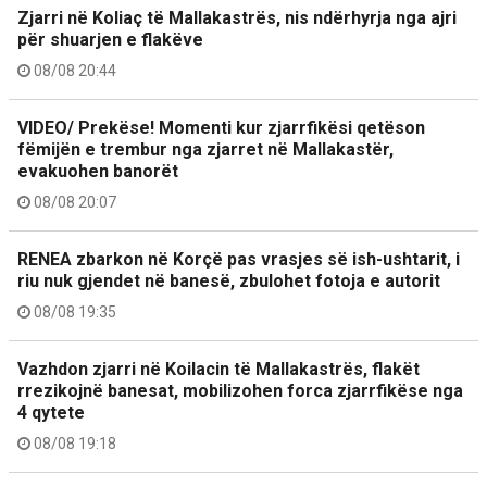
Zjarri në Koliaç të Mallakastrës, nis ndërhyrja nga ajri
për shuarjen e flakëve
08/08 20:44
VIDEO/ Prekëse! Momenti kur zjarrfikësi qetëson
fëmijën e trembur nga zjarret në Mallakastër,
evakuohen banorët
08/08 20:07
RENEA zbarkon në Korçë pas vrasjes së ish-ushtarit, i
riu nuk gjendet në banesë, zbulohet fotoja e autorit
08/08 19:35
Vazhdon zjarri në Koilacin të Mallakastrës, flakët
rrezikojnë banesat, mobilizohen forca zjarrfikëse nga
4 qytete
08/08 19:18