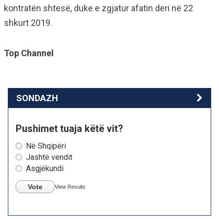
kontratën shtesë, duke e zgjatur afatin deri në 22
shkurt 2019.
Top Channel
SONDAZH
Pushimet tuaja këtë vit?
Në Shqipëri
Jashtë vendit
Asgjëkundi
Vote
View Results