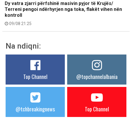
Dy vatra zjarri përfshinë masivin pyjor të Krujës/
Terreni pengoi ndërhyrjen nga toka, flakët vihen nën
kontroll
09/08 21:25
Na ndiqni:
Top Channel
@topchannelalbania
@tchbreakingnews
Top Channel