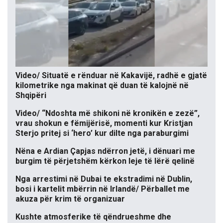
Video/ Situatë e rënduar në Kakavijë, radhë e gjatë
kilometrike nga makinat që duan të kalojnë në
Shqipëri
Video/ “Ndoshta më shikoni në kronikën e zezë”,
vrau shokun e fëmijërisë, momenti kur Kristjan
Sterjo pritej si ‘hero’ kur dilte nga paraburgimi
Nëna e Ardian Çapjas ndërron jetë, i dënuari me
burgim të përjetshëm kërkon leje të lërë qelinë
Nga arrestimi në Dubai te ekstradimi në Dublin,
bosi i kartelit mbërrin në Irlandë/ Përballet me
akuza për krim të organizuar
Kushte atmosferike të qëndrueshme dhe