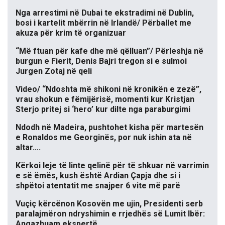
Nga arrestimi në Dubai te ekstradimi në Dublin,
bosi i kartelit mbërrin në Irlandë/ Përballet me
akuza për krim të organizuar
“Më ftuan për kafe dhe më qëlluan”/ Përleshja në
burgun e Fierit, Denis Bajri tregon si e sulmoi
Jurgen Zotaj në qeli
Video/ “Ndoshta më shikoni në kronikën e zezë”,
vrau shokun e fëmijërisë, momenti kur Kristjan
Sterjo pritej si ‘hero’ kur dilte nga paraburgimi
Ndodh në Madeira, pushtohet kisha për martesën
e Ronaldos me Georginës, por nuk ishin ata në
altar….
Kërkoi leje të linte qelinë për të shkuar në varrimin
e së ëmës, kush është Ardian Çapja dhe si i
shpëtoi atentatit me snajper 6 vite më parë
Vuçiç kërcënon Kosovën me ujin, Presidenti serb
paralajmëron ndryshimin e rrjedhës së Lumit Ibër:
Angazhuam ekspertë