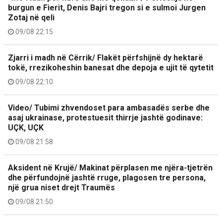
burgun e Fierit, Denis Bajri tregon si e sulmoi Jurgen
Zotaj në qeli
09/08 22:15
Zjarri i madh në Cërrik/ Flakët përfshijnë dy hektarë
tokë, rrezikoheshin banesat dhe depoja e ujit të qytetit
09/08 22:10
Video/ Tubimi zhvendoset para ambasadës serbe dhe
asaj ukrainase, protestuesit thirrje jashtë godinave:
UÇK, UÇK
09/08 21:58
Aksident në Krujë/ Makinat përplasen me njëra-tjetrën
dhe përfundojnë jashtë rruge, plagosen tre persona,
një grua niset drejt Traumës
09/08 21:50