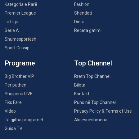
Kategoria e Parë
Fashion
Premier League
Shëndeti
La Liga
Dieta
Serie A
Receta gatimi
Shumësportësh
Sport Gossip
Programe
Top Channel
Big Brother VIP
Rreth Top Channel
Për’puthen
Bileta
Shqipëria LIVE
Kontakt
Fiks Fare
Puno në Top Channel
Video
Privacy Policy & Terms of Use
Të gjitha programet
Aksesueshmëria
Guida TV