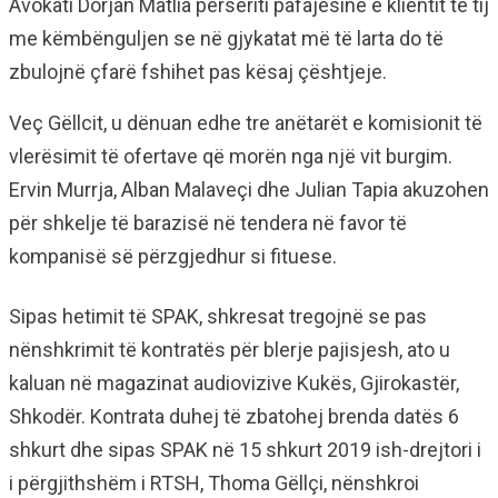
Avokati Dorjan Matlia përsëriti pafajësinë e klientit të tij
me këmbënguljen se në gjykatat më të larta do të
zbulojnë çfarë fshihet pas kësaj çështjeje.
Veç Gëllcit, u dënuan edhe tre anëtarët e komisionit të
vlerësimit të ofertave që morën nga një vit burgim.
Ervin Murrja, Alban Malaveçi dhe Julian Tapia akuzohen
për shkelje të barazisë në tendera në favor të
kompanisë së përzgjedhur si fituese.
Sipas hetimit të SPAK, shkresat tregojnë se pas
nënshkrimit të kontratës për blerje pajisjesh, ato u
kaluan në magazinat audiovizive Kukës, Gjirokastër,
Shkodër. Kontrata duhej të zbatohej brenda datës 6
shkurt dhe sipas SPAK në 15 shkurt 2019 ish-drejtori i
i përgjithshëm i RTSH, Thoma Gëllçi, nënshkroi