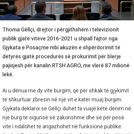
Thoma Gëllçi, drejtor i përgjithshëm i televizionit
publik gjatë viteve 2016-2021 u shpall fajtor nga
Gjykata e Posaçme mbi akuzën e shpërdorimit të
detyrës gjatë procedurës së prokurimit për blerje
pajisjesh për kanalin RTSH AGRO, me vlerë 87 milionë
lekë.
Ai u dënua me dy vite burgim, që për shkak të gjykimit
të shkurtuar zbresin në një vit e katër muaj burgim.
Gjykata deklaroi se Gëllçi duhet ta vuajë këtë dënim në
një burg të sigurisë së zakonshme dhe se për pesë
vite i ndalohet të angazhohet në funksione publike.