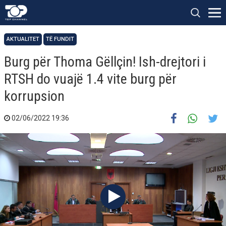
AKTUALITET
TË FUNDIT
Burg për Thoma Gëllçin! Ish-drejtori i
RTSH do vuajë 1.4 vite burg për
korrupsion
02/06/2022 19:36