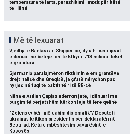
temperatura të larta, parashikimi i motit për këtë
të Hënë
Më të lexuarat
Vjedhja e Bankës së Shqipërisë, dy ish-punonjësit
e dënuar në betejë për të kthyer 713 milionë lekët
e grabitura
Gjermania paralajmëron rikthimin e emigrantëve
drejt Italisë dhe Greqisë, ja çfarë ndryshon pas
hyrjes në fuqi të paktit të ri të BE-së
Nëna e Ardian Çapjas ndërron jetë, i dënuari me
burgim të përjetshëm kërkon leje të lërë qelinë
“Zelensky bëri një gabim diplomatik”/ Deputeti
ukrainas kritikon presidentin për deklaratën në
Beograd: Këtu e mbështesim pavarësinë e
Kosovës