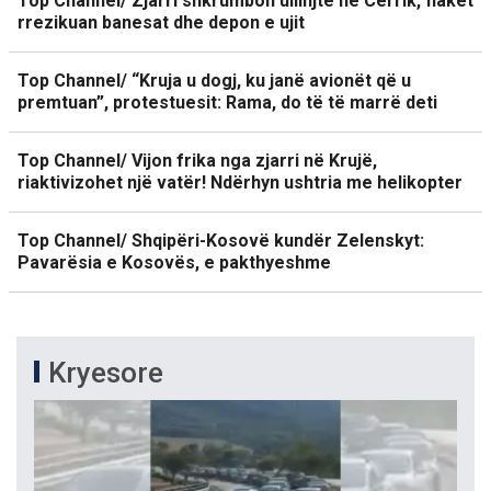
Top Channel/ Zjarri shkrumbon ullinjtë në Cërrik, flakët
rrezikuan banesat dhe depon e ujit
Top Channel/ “Kruja u dogj, ku janë avionët që u
premtuan”, protestuesit: Rama, do të të marrë deti
Top Channel/ Vijon frika nga zjarri në Krujë,
riaktivizohet një vatër! Ndërhyn ushtria me helikopter
Top Channel/ Shqipëri-Kosovë kundër Zelenskyt:
Pavarësia e Kosovës, e pakthyeshme
Kryesore