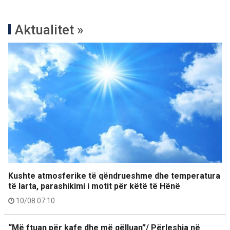
Aktualitet »
Kushte atmosferike të qëndrueshme dhe temperatura
të larta, parashikimi i motit për këtë të Hënë
10/08 07:10
“Më ftuan për kafe dhe më qëlluan”/ Përleshja në