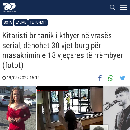
BOTA
LAJME
TË FUNDIT
Kitaristi britanik i kthyer në vrasës
serial, dënohet 30 vjet burg për
masakrimin e 18 vjeçares të rrëmbyer
(fotot)
19/05/2022 16:19