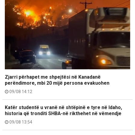
Zjarri përhapet me shpejtësi në Kanadanë
perëndimore, mbi 20 mijë persona evakuohen
09/08 14:12
Katër studentë u vranë në shtëpinë e tyre në Idaho,
historia që tronditi SHBA-në rikthehet në vëmendje
09/08 13:54