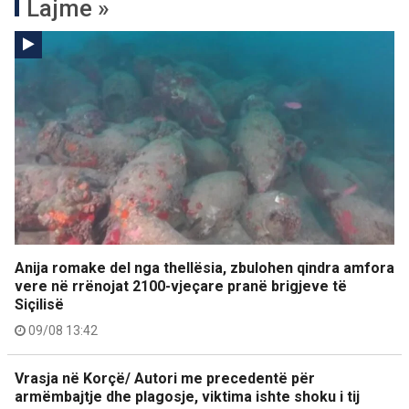
Lajme »
Anija romake del nga thellësia, zbulohen qindra amfora
vere në rrënojat 2100-vjeçare pranë brigjeve të
Siçilisë
09/08 13:42
Vrasja në Korçë/ Autori me precedentë për
armëmbajtje dhe plagosje, viktima ishte shoku i tij