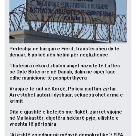
Përleshja në burgun e Fierit, transferohen dy të
dënuar, 6 policë nën hetim për neglizhencë
Thatësira rekord zbulon anijet naziste të Luftës
së Dytë Botërore në Danub, dalin në sipërfaqe
edhe municione të pashpërthyera
Vrasja e të riut në Korçë, Policia njoftim zyrtar:
Arrestohet autori i dyshuar, sekuestrohet arma e
krimit
Dita e gjashtë e betejës me flakët, zjarret vijojnë
në Mallakastër, dhjetëra hektarë pyje, ullishte e
vreshta të përfshira
“Ai është zgjedhur në mënyrë demokratike”/ FIFA