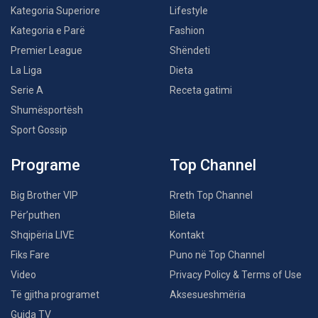
Kategoria Superiore
Lifestyle
Kategoria e Parë
Fashion
Premier League
Shëndeti
La Liga
Dieta
Serie A
Receta gatimi
Shumësportësh
Sport Gossip
Programe
Top Channel
Big Brother VIP
Rreth Top Channel
Për’puthen
Bileta
Shqipëria LIVE
Kontakt
Fiks Fare
Puno në Top Channel
Video
Privacy Policy & Terms of Use
Të gjitha programet
Aksesueshmëria
Guida TV