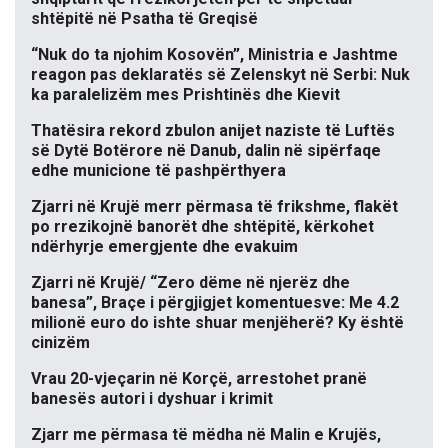
shtëpitë në Psatha të Greqisë
“Nuk do ta njohim Kosovën”, Ministria e Jashtme
reagon pas deklaratës së Zelenskyt në Serbi: Nuk
ka paralelizëm mes Prishtinës dhe Kievit
Thatësira rekord zbulon anijet naziste të Luftës
së Dytë Botërore në Danub, dalin në sipërfaqe
edhe municione të pashpërthyera
Zjarri në Krujë merr përmasa të frikshme, flakët
po rrezikojnë banorët dhe shtëpitë, kërkohet
ndërhyrje emergjente dhe evakuim
Zjarri në Krujë/ “Zero dëme në njerëz dhe
banesa”, Braçe i përgjigjet komentuesve: Me 4.2
milionë euro do ishte shuar menjëherë? Ky është
cinizëm
Vrau 20-vjeçarin në Korçë, arrestohet pranë
banesës autori i dyshuar i krimit
Zjarr me përmasa të mëdha në Malin e Krujës,