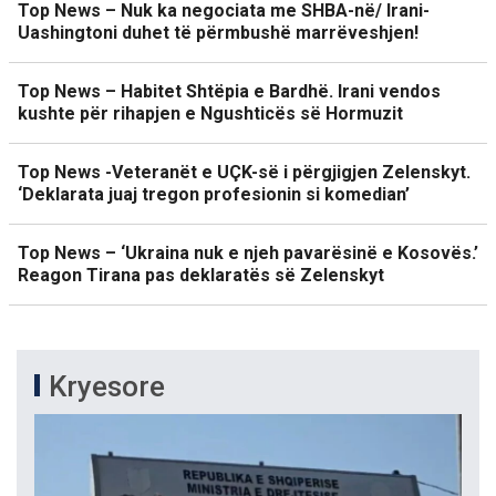
Top News – Nuk ka negociata me SHBA-në/ Irani-
Uashingtoni duhet të përmbushë marrëveshjen!
Top News – Habitet Shtëpia e Bardhë. Irani vendos
kushte për rihapjen e Ngushticës së Hormuzit
Top News -Veteranët e UÇK-së i përgjigjen Zelenskyt.
‘Deklarata juaj tregon profesionin si komedian’
Top News – ‘Ukraina nuk e njeh pavarësinë e Kosovës.’
Reagon Tirana pas deklaratës së Zelenskyt
Kryesore