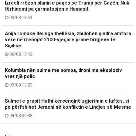
Izraeli rrëzon planin e paqes së Trump për Gazën: Nuk
tërhiqemi pa çarmatosjen e Hamasit
09/08 13:51
Anija romake del nga thellësia, zbulohen qindra amfora
vere në rrënojat 2100-vjeçare pranë brigjeve të
Siçilisë
09/08 13:42
Kolumbia nën sulme me bomba, droni me eksploziv
vret një polic
09/08 13:23
Sulmet e grupit Huthi kërcënojnë zgjerimin e luftës, si
po përfshihet Jemeni në konfliktin e Lindjes së Mesme
09/08 09:38