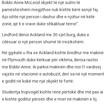
Bobbi-Anne McLeod objekt të një sulmi të
pamëshirshëm megjithse nuk kishte bërë asnjë faj.
Ajo ishte një person i dashur dhe e njohur në këtë
zonë, që ti e vrave duke shkaktuar terror”.
Lindford dënoi Ackland me 30 vjet burg, duke e
cilësuar si një person shumë të rrezikshëm.
Në gjykatë u tha se Ackland kishte bredhur me makinë
në Plymouth duke kërkuar për viktima, derisa rastisi
me Bobbi-Anne. Ai parkoi makinën dhe nisi t’i vardisej
vajzës në stacionin e autobuzit, deri sa në një moment
e goditi në kokë me një objekt të fortë.
Studentja trupvogël kishte rënë përtokë dhe më pas ai
e kishte goditur përsëri dhe e mori në makinën e tij.