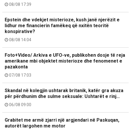
08/08 17:39
Epstein dhe vdekjet misterioze, kush janë njerëzit e
lidhur me financierin famëkeq që nxitën teoritë
konspirative?
08/08 14:04
Foto+Video/ Arkiva e UFO-ve, publikohen dosje të reja
amerikane mbi objektet misterioze dhe fenomenet e
pazakonta
07/08 17:03
Skandal në kolegjin ushtarak britanik, katër gra akuza
për përdhunim dhe sulme seksuale: Ushtarët e rinj…
06/08 09:00
Grabitet me armë zjarri një argjendari në Paskuqan,
autorët largohen me motor