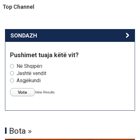
Top Channel
SONDAZH
Pushimet tuaja këtë vit?
Në Shqipëri
Jashtë vendit
Asgjëkundi
Vote
View Results
Bota »