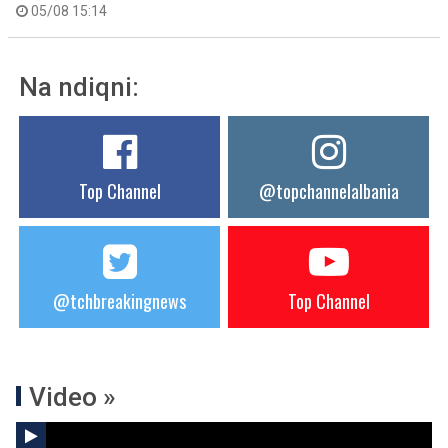
05/08 15:14
Na ndiqni:
Top Channel
@topchannelalbania
@tchbreakingnews
Top Channel
Video »