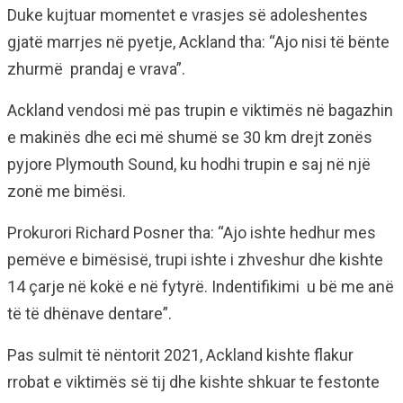
Duke kujtuar momentet e vrasjes së adoleshentes
gjatë marrjes në pyetje, Ackland tha: “Ajo nisi të bënte
zhurmë prandaj e vrava”.
Ackland vendosi më pas trupin e viktimës në bagazhin
e makinës dhe eci më shumë se 30 km drejt zonës
pyjore Plymouth Sound, ku hodhi trupin e saj në një
zonë me bimësi.
Prokurori Richard Posner tha: “Ajo ishte hedhur mes
pemëve e bimësisë, trupi ishte i zhveshur dhe kishte
14 çarje në kokë e në fytyrë. Indentifikimi u bë me anë
të të dhënave dentare”.
Pas sulmit të nëntorit 2021, Ackland kishte flakur
rrobat e viktimës së tij dhe kishte shkuar te festonte