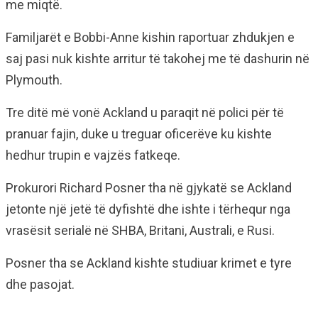
me miqtë.
Familjarët e Bobbi-Anne kishin raportuar zhdukjen e
saj pasi nuk kishte arritur të takohej me të dashurin në
Plymouth.
Tre ditë më vonë Ackland u paraqit në polici për të
pranuar fajin, duke u treguar oficerëve ku kishte
hedhur trupin e vajzës fatkeqe.
Prokurori Richard Posner tha në gjykatë se Ackland
jetonte një jetë të dyfishtë dhe ishte i tërhequr nga
vrasësit serialë në SHBA, Britani, Australi, e Rusi.
Posner tha se Ackland kishte studiuar krimet e tyre
dhe pasojat.