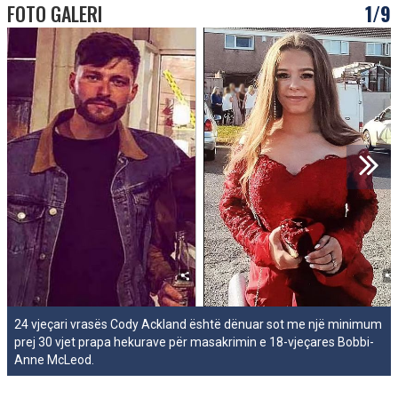
FOTO GALERI
1/9
24 vjeçari vrasës Cody Ackland është dënuar sot me një minimum
prej 30 vjet prapa hekurave për masakrimin e 18-vjeçares Bobbi-
Anne McLeod.