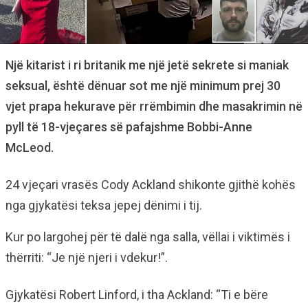
Një kitarist i ri britanik me një jetë sekrete si maniak
seksual, është dënuar sot me një minimum prej 30
vjet prapa hekurave për rrëmbimin dhe masakrimin në
pyll të 18-vjeçares së pafajshme Bobbi-Anne
McLeod.
24 vjeçari vrasës Cody Ackland shikonte gjithë kohës
nga gjykatësi teksa jepej dënimi i tij.
Kur po largohej për të dalë nga salla, vëllai i viktimës i
thërriti: “Je një njeri i vdekur!”.
Gjykatësi Robert Linford, i tha Ackland: “Ti e bëre