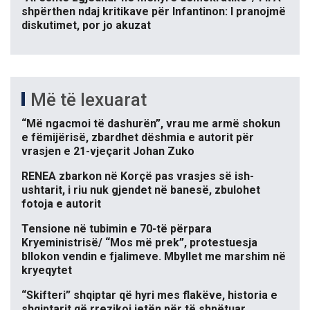
shpërthen ndaj kritikave për Infantinon: I pranojmë
diskutimet, por jo akuzat
Më të lexuarat
“Më ngacmoi të dashurën”, vrau me armë shokun
e fëmijërisë, zbardhet dëshmia e autorit për
vrasjen e 21-vjeçarit Johan Zuko
RENEA zbarkon në Korçë pas vrasjes së ish-
ushtarit, i riu nuk gjendet në banesë, zbulohet
fotoja e autorit
Tensione në tubimin e 70-të përpara
Kryeministrisë/ “Mos më prek”, protestuesja
bllokon vendin e fjalimeve. Mbyllet me marshim në
kryeqytet
“Skifteri” shqiptar që hyri mes flakëve, historia e
shqiptarit që rrezikoi jetën për të shpëtuar