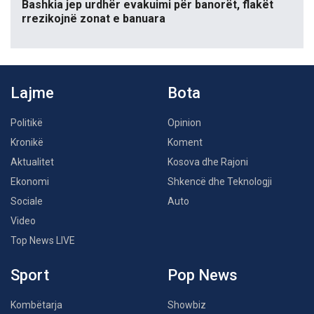
Bashkia jep urdhër evakuimi për banorët, flakët
rrezikojnë zonat e banuara
Lajme
Bota
Politikë
Opinion
Kronikë
Koment
Aktualitet
Kosova dhe Rajoni
Ekonomi
Shkencë dhe Teknologji
Sociale
Auto
Video
Top News LIVE
Sport
Pop News
Kombëtarja
Showbiz