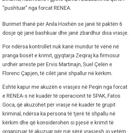
“pushtuar” nga forcat RENEA.
Burimet thanë për Anila Hoxhën se janë të paktën 6
dosje që janë bashkuar dhe janë zbardhur disa vrasje.
Por ndërsa kontrollet nuk kanë mundur të vënë në
pranga bosët e krimit, gjyqtarja Zeqiraj ka firmosur
urdhër arreste për Ervis Martinajn, Suel Çelën e
Florenc Çapjen, të cilët janë shpallur në kërkim.
Është kapur me akuzën e vrasjes në Peqin nga forcat
e RENEA-s në kuadër të operacionit të SPAK, Fatos
Goca, që akuzohet për vrasje në kuadër të grupit
kriminal, ndërsa ka persona të tjerë të shpallu në
kërkim dhe që konsiderohen si pjesë e krimit të
organizuar të akuzuar për një sërë vrasjesh jo vetëm