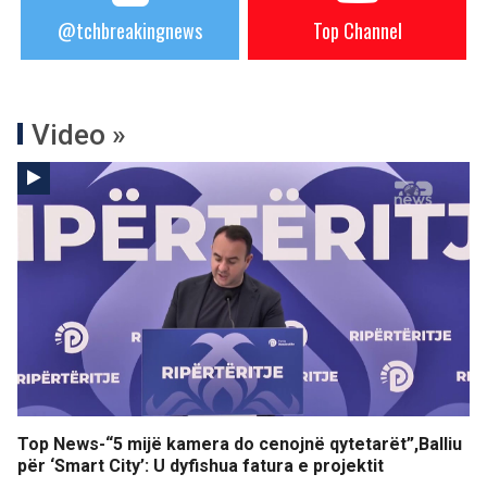
@tchbreakingnews
Top Channel
Video »
Top News-“5 mijë kamera do cenojnë qytetarët”,Balliu
për ‘Smart City’: U dyfishua fatura e projektit