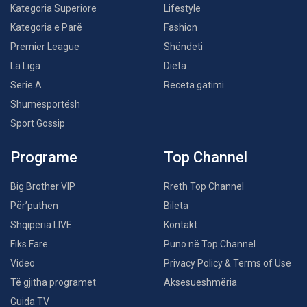
Kategoria Superiore
Lifestyle
Kategoria e Parë
Fashion
Premier League
Shëndeti
La Liga
Dieta
Serie A
Receta gatimi
Shumësportësh
Sport Gossip
Programe
Top Channel
Big Brother VIP
Rreth Top Channel
Për’puthen
Bileta
Shqipëria LIVE
Kontakt
Fiks Fare
Puno në Top Channel
Video
Privacy Policy & Terms of Use
Të gjitha programet
Aksesueshmëria
Guida TV