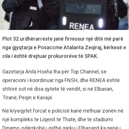
Plot 32 urdhërarreste janë firmosur një ditë më parë
nga gjyqtarja e Posaccme Atalanta Zeqiraj, kërkesë e
cila i është drejtuar prokurorëve të SPAK.
Gazetarja Anila Hoxha tha për Top Channel, se
operacioni i koordinuar nga FNSH, dhe RENEA është
shtrirë sot në disa qytete të vendit, si në Elbasan,
Tiranë, Peqin e Kavajë.
Në kryeqytet forcat e policisë kanë rrethuar zonën në
një kompleks te Liqenit të Thatë, dhe te stadiumi
Dinamo, ndërrkohë i gjithë qarku i Elbasanit ka qenë i