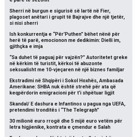
Sherri në burgun e sigurisë së lartë në Fier,
plagoset anëtari i grupit të Bajrajve dhe një tjetër,
si nisi sherri
Ish konkurrentja e “Për’Puthen” bëhet nënë për
herë të parë, emocionon me dedikimin: Dielli im,
gjithçka e imja
“Sa duhet të paguaj për vajzën?” Autoritetet greke
në kërkim të turistit, kërkoi të abuzonte
seksualisht me 10-vjeçaren në një biznes familjar
Ekstradimi në Shqipëri i Sokol Hoxhës, Ambasada
Amerikane: SHBA nuk është strehë për ata që
keqpërdorin emigracioni për t’i shpëtuar ligjit
Skandal/ E dashura e Infantinos u pagua nga UEFA,
pretendimi tronditës i “The Telegraph”
30 milionë euro rrogë dhe 5 mijë euro vetëm për
letra higjienike, kontrata e çmendur e Salah