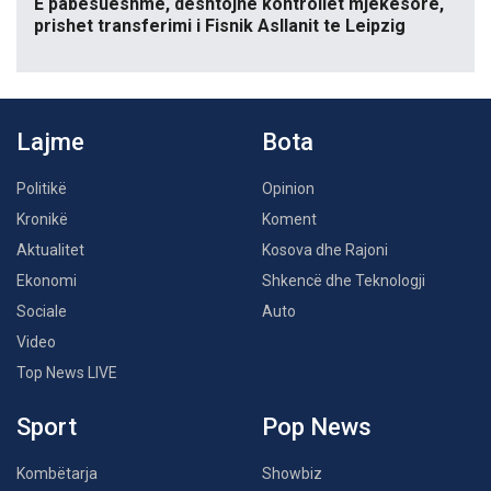
E pabesueshme, dështojnë kontrollet mjekësore,
prishet transferimi i Fisnik Asllanit te Leipzig
Lajme
Bota
Politikë
Opinion
Kronikë
Koment
Aktualitet
Kosova dhe Rajoni
Ekonomi
Shkencë dhe Teknologji
Sociale
Auto
Video
Top News LIVE
Sport
Pop News
Kombëtarja
Showbiz