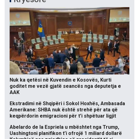
Nuk ka qetësi në Kuvendin e Kosovës, Kurti
goditet me vezë gjatë seancës nga deputetja e
AAK
Ekstradimi në Shqipëri i Sokol Hoxhës, Ambasada
Amerikane: SHBA nuk është strehë për ata që
keqpërdorin emigracioni për t’i shpëtuar ligjit
Abelardo de la Espriela u mbështet nga Trump,
Uashingtoni planifikon t’i ofrojë 1 miliard dollarë