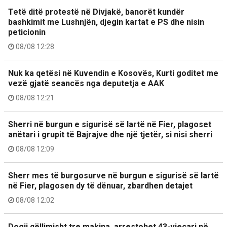
Tetë ditë protestë në Divjakë, banorët kundër
bashkimit me Lushnjën, djegin kartat e PS dhe nisin
peticionin
08/08 12:28
Nuk ka qetësi në Kuvendin e Kosovës, Kurti goditet me
vezë gjatë seancës nga deputetja e AAK
08/08 12:21
Sherri në burgun e sigurisë së lartë në Fier, plagoset
anëtari i grupit të Bajrajve dhe një tjetër, si nisi sherri
08/08 12:09
Sherr mes të burgosurve në burgun e sigurisë së lartë
në Fier, plagosen dy të dënuar, zbardhen detajet
08/08 12:02
Dogji qëllimisht tre makina, arrestohet 43-vjeçari në