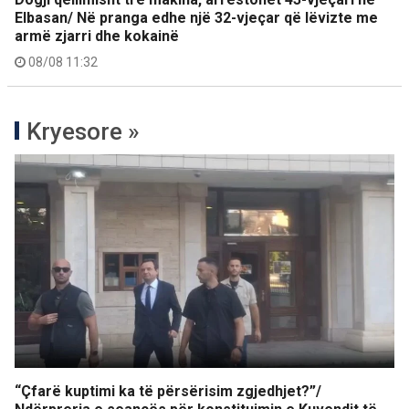
Elbasan/ Në pranga edhe një 32-vjeçar që lëvizte me
armë zjarri dhe kokainë
08/08 11:32
Kryesore »
“Çfarë kuptimi ka të përsërisim zgjedhjet?”/