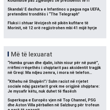
Kolumbisë pas zgjedhjes së presidentit të ri
Skandal/ E dashura e Infantinos u pagua nga UEFA,
pretendimi tronditës i “The Telegraph”
Fluksi i shtuar lëvizjesh në pikën kufitare të
Morinit, në 12 orë regjistrohen mbi 41 mijë hyrje
Më të lexuarat
“Humba gruan dhe djalin, ishin nisur për në punë”,
rrëfimi rrëqethës i shqiptarit pas aksidentit tragjik
në Greqi: Ma ndjeu zemra, i mora në telefon…
“Kthehu në Shqipëri”/ Sulm racist në rrjetet
sociale ndaj gazetarit grek me origjinë shqiptare:
Je mysafir këtu, nuk duhet të flasësh
Superkupa e Europës vjen në Top Channel, PSG
dhe Aston Villa përballen në Salzburg për trofeun
e parë të sezonit