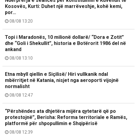
Ndërprerja e seancës për konstituimin e Kuvendit të
Kosovës, Kurti: Duhet një marrëveshje, kohë kemi,
por…
08/08 13:20
Topi i Maradonës, 10 milionë dollarë/ “Dora e Zotit”
dhe “Goli i Shekullit”, historia e Botërorit 1986 del në
ankand
08/08 13:10
Etna mbyll qiellin e Siçilisë/ Hiri vullkanik ndal
mbërritjet në Katania, nisjet nga aeroporti vijojnë
normalisht
08/08 12:47
“Përshëndes ata dhjetëra mijëra qytetarë që po
protestojnë”, Berisha: Reforma territoriale e Ramës,
platformë për shpopullimin e Shqipërisë
08/08 12:39